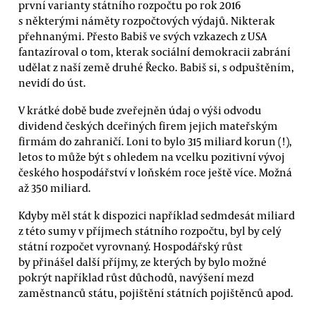
první varianty státního rozpočtu po rok 2016
s některými náměty rozpočtových výdajů. Nikterak
přehnanými. Přesto Babiš ve svých vzkazech z USA
fantazíroval o tom, kterak sociální demokracii zabrání
udělat z naší země druhé Řecko. Babiš si, s odpuštěním,
nevidí do úst.
V krátké době bude zveřejněn údaj o výši odvodu
dividend českých dceřiných firem jejich mateřským
firmám do zahraničí. Loni to bylo 315 miliard korun (!),
letos to může být s ohledem na vcelku pozitivní vývoj
českého hospodářství v loňském roce ještě více. Možná
až 350 miliard.
Kdyby měl stát k dispozici například sedmdesát miliard
z této sumy v příjmech státního rozpočtu, byl by celý
státní rozpočet vyrovnaný. Hospodářský růst
by přinášel další příjmy, ze kterých by bylo možné
pokrýt například růst důchodů, navýšení mezd
zaměstnanců státu, pojištění státních pojištěnců apod.