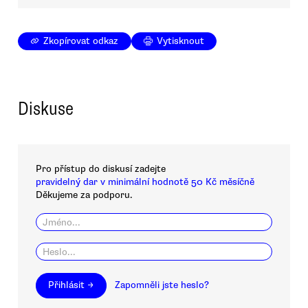
Zkopírovat odkaz
Vytisknout
Diskuse
Pro přístup do diskusí zadejte
pravidelný dar v minimální hodnotě 50 Kč měsíčně
Děkujeme za podporu.
Přihlásit →
Zapomněli jste heslo?