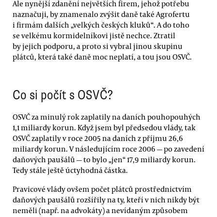
Ale nynější zdanění největších firem, jehož potřebu
naznačuji, by znamenalo zvýšit daně také Agrofertu
i firmám dalších „velkých českých kluků“. A do toho
se velkému kormidelníkovi jistě nechce. Ztratil
by jejich podporu, a proto si vybral jinou skupinu
plátců, která také daně moc neplatí, a tou jsou OSVČ.
Co si počít s OSVČ?
OSVČ za minulý rok zaplatily na daních pouhopouhých
1,1 miliardy korun. Když jsem byl předsedou vlády, tak
OSVČ zaplatily v roce 2005 na daních z příjmu 26,6
miliardy korun. V následujícím roce 2006 — po zavedení
daňových paušálů — to bylo „jen“ 17,9 miliardy korun.
Tedy stále ještě úctyhodná částka.
Pravicové vlády ovšem počet plátců prostřednictvím
daňových paušálů rozšířily na ty, kteří v nich nikdy být
neměli (např. na advokáty) a nevídaným způsobem