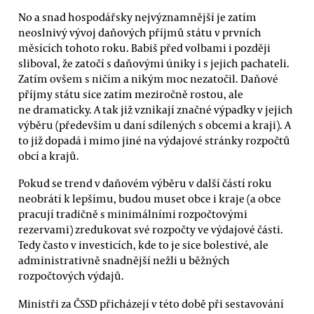
No a snad hospodářsky nejvýznamnější je zatím
neoslnivý vývoj daňových příjmů státu v prvních
měsících tohoto roku. Babiš před volbami i později
sliboval, že zatočí s daňovými úniky i s jejich pachateli.
Zatím ovšem s ničím a nikým moc nezatočil. Daňové
příjmy státu sice zatím meziročně rostou, ale
ne dramaticky. A tak již vznikají značné výpadky v jejich
výběru (především u daní sdílených s obcemi a kraji). A
to již dopadá i mimo jiné na výdajové stránky rozpočtů
obcí a krajů.
Pokud se trend v daňovém výběru v další částí roku
neobrátí k lepšímu, budou muset obce i kraje (a obce
pracují tradičně s minimálními rozpočtovými
rezervami) zredukovat své rozpočty ve výdajové části.
Tedy často v investicích, kde to je sice bolestivé, ale
administrativně snadnější nežli u běžných
rozpočtových výdajů.
Ministři za ČSSD přicházejí v této době při sestavování