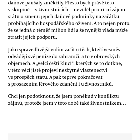
daňové paušály změkčily. Přesto bych právě této
v skupině — v živnostnících — neviděl prioritní zájem
státu o změnu jejich daňové podmínky na začátku
probíhajícího hospodářského oživení. A to nejen proto,
že se jedná o téměř milion lidí a že nynější vláda může
ztratit jejich podporu.
Jako spravedlivější vidím začít u těch, kteří vesměs
odvádějí své peníze do zahraničí, a to v obrovských
objemech. A „velcí čeští kluci“, kterých se to dotkne,
v této věci jistě projeví nezbytné vlastenectví
ve prospěch státu. A pak teprve pokračovat
s prosazením férového zdanění i u živnostníků.
Chci jen podotknout, že jsem poněkud v konfliktu
zájmů, protože jsem v této době také živnostníkem…