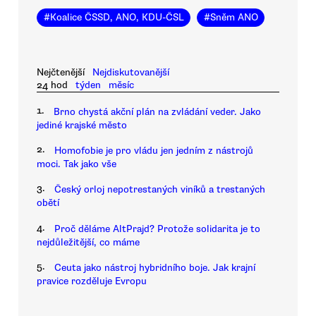
#
Koalice ČSSD, ANO, KDU-ČSL
#
Sněm ANO
Nejčtenější
Nejdiskutovanější
24 hod
týden
měsíc
1.
Brno chystá akční plán na zvládání veder. Jako
jediné krajské město
2.
Homofobie je pro vládu jen jedním z nástrojů
moci. Tak jako vše
3.
Český orloj nepotrestaných viníků a trestaných
obětí
4.
Proč děláme AltPrajd? Protože solidarita je to
nejdůležitější, co máme
5.
Ceuta jako nástroj hybridního boje. Jak krajní
pravice rozděluje Evropu