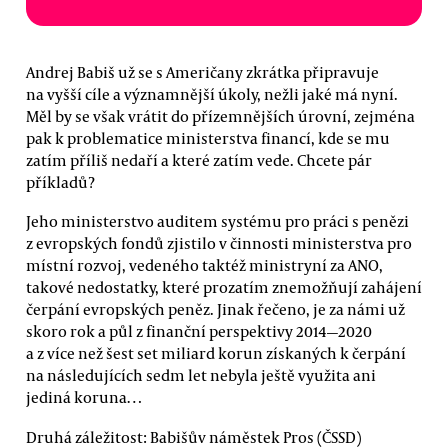
Andrej Babiš už se s Američany zkrátka připravuje
na vyšší cíle a významnější úkoly, nežli jaké má nyní.
Měl by se však vrátit do přízemnějších úrovní, zejména
pak k problematice ministerstva financí, kde se mu
zatím příliš nedaří a které zatím vede. Chcete pár
příkladů?
Jeho ministerstvo auditem systému pro práci s penězi
z evropských fondů zjistilo v činnosti ministerstva pro
místní rozvoj, vedeného taktéž ministryní za ANO,
takové nedostatky, které prozatím znemožňují zahájení
čerpání evropských peněz. Jinak řečeno, je za námi už
skoro rok a půl z finanční perspektivy 2014—2020
a z více než šest set miliard korun získaných k čerpání
na následujících sedm let nebyla ještě využita ani
jediná koruna…
Druhá záležitost: Babišův náměstek Pros (ČSSD)