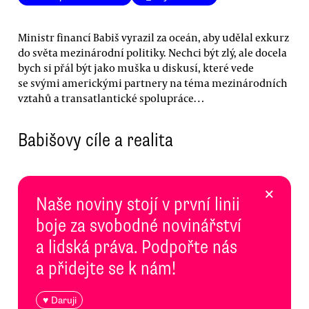
Ministr financí Babiš vyrazil za oceán, aby udělal exkurz
do světa mezinárodní politiky. Nechci být zlý, ale docela
bych si přál být jako muška u diskusí, které vede
se svými americkými partnery na téma mezinárodních
vztahů a transatlantické spolupráce…
Babišovy cíle a realita
×
Naše noviny stojí v první linii
boje za svobodné novinářství
a lidská práva. Podpořte nás
a přidejte se k nám!
♥ Daruji