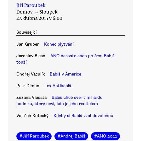
Jiří Paroubek
Domov
→
Sloupek
27. dubna 2015 v 6.00
Související
Jan Gruber
Konec plýtvání
Jaroslav Bican
ANO neroste aneb po čem Babiš
touží
Ondřej Vaculík
Babiš v Americe
Petr Dimun
Lex Antibabiš
Zuzana Vlasatá
Babiš chce svěřit miliardu
podniku, který neví, kdo je jeho ředitelem
Vojtěch Kotecký
Kdyby si Babiš vzal dovolenou
#
Jiří Paroubek
#
Andrej Babiš
#
ANO 2011