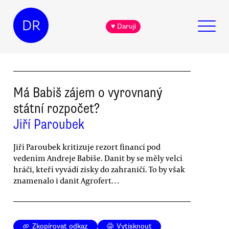
DR
♥ Daruji
Má Babiš zájem o vyrovnaný
státní rozpočet?
Jiří Paroubek
Jiří Paroubek kritizuje rezort financí pod
vedením Andreje Babiše. Danit by se měly velcí
hráči, kteří vyvádí zisky do zahraničí. To by však
znamenalo i danit Agrofert…
Zkopírovat odkaz
Vytisknout