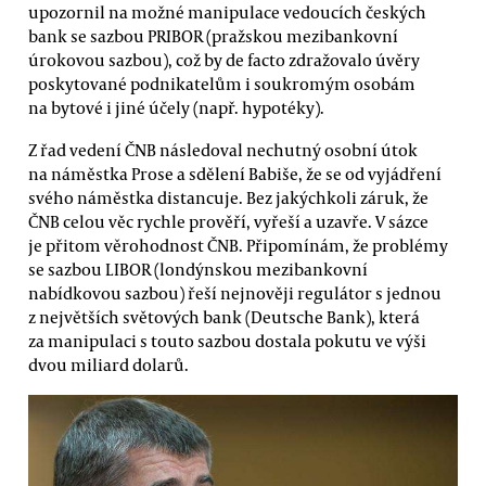
upozornil na možné manipulace vedoucích českých
bank se sazbou PRIBOR (pražskou mezibankovní
úrokovou sazbou), což by de facto zdražovalo úvěry
poskytované podnikatelům i soukromým osobám
na bytové i jiné účely (např. hypotéky).
Z řad vedení ČNB následoval nechutný osobní útok
na náměstka Prose a sdělení Babiše, že se od vyjádření
svého náměstka distancuje. Bez jakýchkoli záruk, že
ČNB celou věc rychle prověří, vyřeší a uzavře. V sázce
je přitom věrohodnost ČNB. Připomínám, že problémy
se sazbou LIBOR (londýnskou mezibankovní
nabídkovou sazbou) řeší nejnověji regulátor s jednou
z největších světových bank (Deutsche Bank), která
za manipulaci s touto sazbou dostala pokutu ve výši
dvou miliard dolarů.