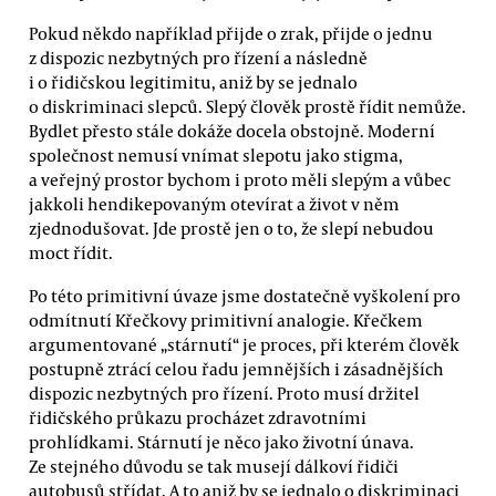
Pokud někdo například přijde o zrak, přijde o jednu
z dispozic nezbytných pro řízení a následně
i o řidičskou legitimitu, aniž by se jednalo
o diskriminaci slepců. Slepý člověk prostě řídit nemůže.
Bydlet přesto stále dokáže docela obstojně. Moderní
společnost nemusí vnímat slepotu jako stigma,
a veřejný prostor bychom i proto měli slepým a vůbec
jakkoli hendikepovaným otevírat a život v něm
zjednodušovat. Jde prostě jen o to, že slepí nebudou
moct řídit.
Po této primitivní úvaze jsme dostatečně vyškolení pro
odmítnutí Křečkovy primitivní analogie. Křečkem
argumentované „stárnutí“ je proces, při kterém člověk
postupně ztrácí celou řadu jemnějších i zásadnějších
dispozic nezbytných pro řízení. Proto musí držitel
řidičského průkazu procházet zdravotními
prohlídkami. Stárnutí je něco jako životní únava.
Ze stejného důvodu se tak musejí dálkoví řidiči
autobusů střídat. A to aniž by se jednalo o diskriminaci