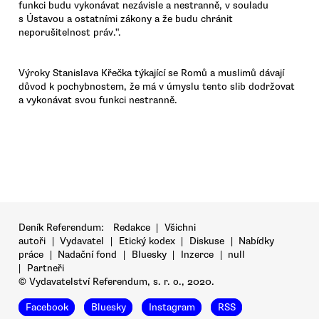
funkci budu vykonávat nezávisle a nestranně, v souladu
s Ústavou a ostatními zákony a že budu chránit
neporušitelnost práv.".
Výroky Stanislava Křečka týkající se Romů a muslimů dávají
důvod k pochybnostem, že má v úmyslu tento slib dodržovat
a vykonávat svou funkci nestranně.
Deník Referendum:
Redakce
|
Všichni
autoři
|
Vydavatel
|
Etický kodex
|
Diskuse
|
Nabídky
práce
|
Nadační fond
|
Bluesky
|
Inzerce
|
null
|
Partneři
© Vydavatelství Referendum, s. r. o., 2020.
Facebook
Bluesky
Instagram
RSS