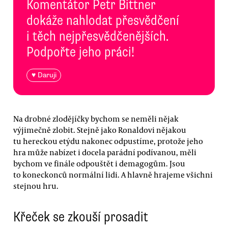
Komentátor Petr Bittner
dokáže nahlodat přesvědčení
i těch nejpřesvědčenějších.
Podpořte jeho práci!
♥ Daruji
Na drobné zlodějíčky bychom se neměli nějak
výjimečně zlobit. Stejně jako Ronaldovi nějakou
tu hereckou etýdu nakonec odpustíme, protože jeho
hra může nabízet i docela parádní podívanou, měli
bychom ve finále odpouštět i demagogům. Jsou
to koneckonců normální lidi. A hlavně hrajeme všichni
stejnou hru.
Křeček se zkouší prosadit