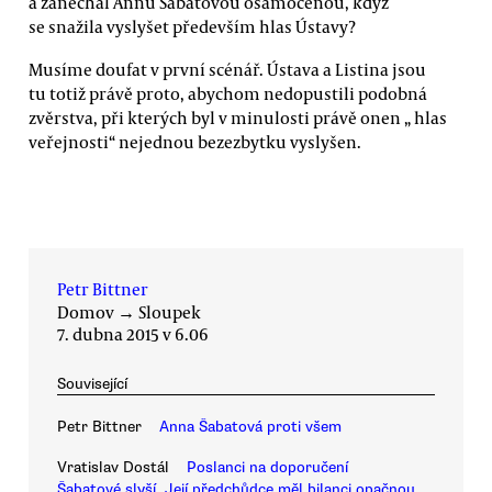
a zanechal Annu Šabatovou osamocenou, když
se snažila vyslyšet především hlas Ústavy?
Musíme doufat v první scénář. Ústava a Listina jsou
tu totiž právě proto, abychom nedopustili podobná
zvěrstva, při kterých byl v minulosti právě onen „ hlas
veřejnosti“ nejednou bezezbytku vyslyšen.
Petr Bittner
Domov
→
Sloupek
7. dubna 2015 v 6.06
Související
Petr Bittner
Anna Šabatová proti všem
Vratislav Dostál
Poslanci na doporučení
Šabatové slyší. Její předchůdce měl bilanci opačnou