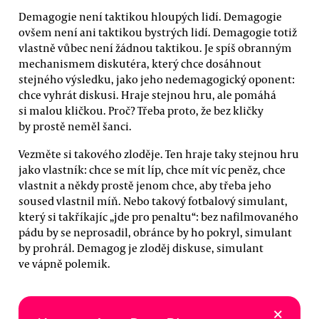
Demagogie není taktikou hloupých lidí. Demagogie
ovšem není ani taktikou bystrých lidí. Demagogie totiž
vlastně vůbec není žádnou taktikou. Je spíš obranným
mechanismem diskutéra, který chce dosáhnout
stejného výsledku, jako jeho nedemagogický oponent:
chce vyhrát diskusi. Hraje stejnou hru, ale pomáhá
si malou kličkou. Proč? Třeba proto, že bez kličky
by prostě neměl šanci.
Vezměte si takového zloděje. Ten hraje taky stejnou hru
jako vlastník: chce se mít líp, chce mít víc peněz, chce
vlastnit a někdy prostě jenom chce, aby třeba jeho
soused vlastnil míň. Nebo takový fotbalový simulant,
který si takříkajíc „jde pro penaltu“: bez nafilmovaného
pádu by se neprosadil, obránce by ho pokryl, simulant
by prohrál. Demagog je zloděj diskuse, simulant
ve vápně polemik.
×