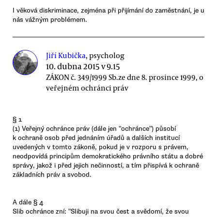
I věková diskriminace, zejména při přijímání do zaměstnání, je u
nás vážným problémem.
Jiří Kubička
, psycholog
10. dubna 2015 v 9.15
ZÁKON č. 349/1999 Sb.ze dne 8. prosince 1999, o
veřejném ochránci práv
§ 1
(1) Veřejný ochránce práv (dále jen "ochránce") působí
k ochraně osob před jednáním úřadů a dalších institucí
uvedených v tomto zákoně, pokud je v rozporu s právem,
neodpovídá principům demokratického právního státu a dobré
správy, jakož i před jejich nečinností, a tím přispívá k ochraně
základních práv a svobod.
A dále § 4
Slib ochránce zní: "Slibuji na svou čest a svědomí, že svou