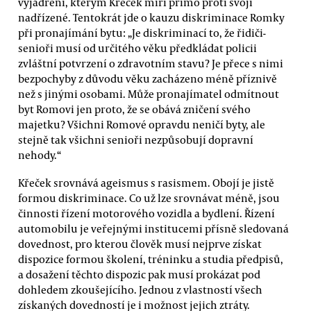
vyjádření, kterým Křeček míří přímo proti svojí
nadřízené. Tentokrát jde o kauzu diskriminace Romky
při pronajímání bytu: „Je diskriminací to, že řidiči-
senioři musí od určitého věku předkládat policii
zvláštní potvrzení o zdravotním stavu? Je přece s nimi
bezpochyby z důvodu věku zacházeno méně příznivě
než s jinými osobami. Může pronajímatel odmítnout
byt Romovi jen proto, že se obává zničení svého
majetku? Všichni Romové opravdu neničí byty, ale
stejně tak všichni senioři nezpůsobují dopravní
nehody.“
Křeček srovnává ageismus s rasismem. Obojí je jistě
formou diskriminace. Co už lze srovnávat méně, jsou
činnosti řízení motorového vozidla a bydlení. Řízení
automobilu je veřejnými institucemi přísně sledovaná
dovednost, pro kterou člověk musí nejprve získat
dispozice formou školení, tréninku a studia předpisů,
a dosažení těchto dispozic pak musí prokázat pod
dohledem zkoušejícího. Jednou z vlastností všech
získaných dovedností je i možnost jejich ztráty.