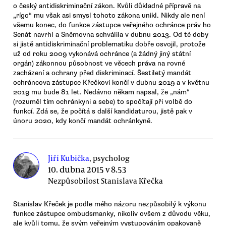
o český antidiskriminační zákon. Kvůli důkladné přípravě na
„rígo“ mu však asi smysl tohoto zákona unikl. Nikdy ale není
všemu konec, do funkce zástupce veřejného ochránce práv ho
Senát navrhl a Sněmovna schválila v dubnu 2013. Od té doby
si jistě antidiskriminační problematiku dobře osvojil, protože
už od roku 2009 vykonává ochránce (a žádný jiný státní
orgán) zákonnou působnost ve věcech práva na rovné
zacházení a ochrany před diskriminací. Šestiletý mandát
ochráncova zástupce Křečkovi končí v dubnu 2019 a v květnu
2019 mu bude 81 let. Nedávno někam napsal, že „nám“
(rozuměl tím ochránkyni a sebe) to spočítají při volbě do
funkcí. Zdá se, že počítá s další kandidaturou, jistě pak v
únoru 2020, kdy končí mandát ochránkyně.
Jiří Kubička
, psycholog
10. dubna 2015 v 8.53
Nezpůsobilost Stanislava Křečka
Stanislav Křeček je podle mého názoru nezpůsobilý k výkonu
funkce zástupce ombudsmanky, nikoliv ovšem z důvodu věku,
ale kvůli tomu, že svým veřejným vystupováním opakovaně