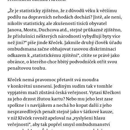
„Že je statisticky zjištěno, že z důvodů věku k většímu
podílu na dopravních nehodách dochází? Jistě, ale není,
nikoliv statisticky, ale zkušeností tisíců obyvatel
Janova, Mostu, Duchcova atd., stejně průkazně zjištěno,
že příslušníci některých národností vybydlují byty více
než jiní?“ píše jinde Křeček. Jakmile druhý člověk úřadu
ombudsmana začne obhajovat rasovou diskriminaci
odkazem k „statistickému zjištění“, cítíte se právě jako
obránce, o kterého chce hbitý podvodníček otřít svou
penaltovou touhu.
Křeček nemá pravomoc přetavit svá moudra
v konkrétní usnesení. Jediným sudím tak v tomhle
vypjatém mači zůstává česká veřejnost. Vytasí Křečkovi
za jeho drzost žlutou kartu? Nebo mu jeho lest zase
spolkne i s navijákem a nechá ho kopat další z jeho
nespravedlivých penalt stejně jako v šátkové kauze,
v níž Křeček rovněž apeloval na „vyslyšení hlasu
veřejnosti“, aby tak popřel smysl ombudsmanství