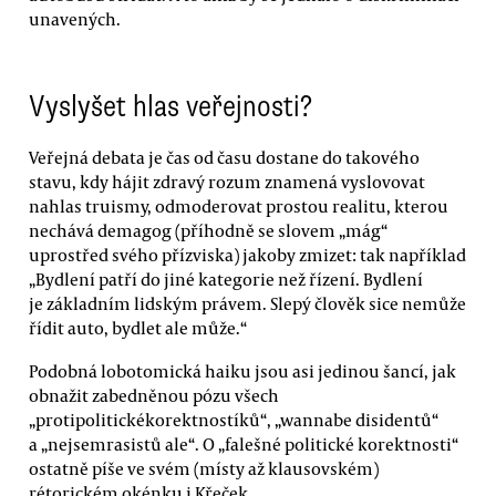
unavených.
Vyslyšet hlas veřejnosti?
Veřejná debata je čas od času dostane do takového
stavu, kdy hájit zdravý rozum znamená vyslovovat
nahlas truismy, odmoderovat prostou realitu, kterou
nechává demagog (příhodně se slovem „mág“
uprostřed svého přízviska) jakoby zmizet: tak například
„Bydlení patří do jiné kategorie než řízení. Bydlení
je základním lidským právem. Slepý člověk sice nemůže
řídit auto, bydlet ale může.“
Podobná lobotomická haiku jsou asi jedinou šancí, jak
obnažit zabedněnou pózu všech
„protipolitickékorektnostíků“, „wannabe disidentů“
a „nejsemrasistů ale“. O „falešné politické korektnosti“
ostatně píše ve svém (místy až klausovském)
rétorickém okénku i Křeček.