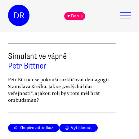
DR
♥ Daruji
Simulant ve vápně
Petr Bittner
Petr Bittner se pokouší rozklíčovat demagogii
Stanislava Křečka. Jak se „vyslýchá hlas
veřejnosti“, a jakou roli by v tom měl hrát
ombudsman?
Zkopírovat odkaz
Vytisknout