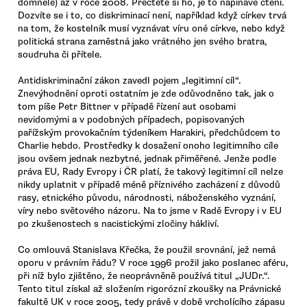
domnělé) až v roce 2008. Přečtěte si ho, je to napínavé čtení.
Dozvíte se i to, co diskriminací není, například když církev trvá
na tom, že kostelník musí vyznávat víru oné církve, nebo když
politická strana zaměstná jako vrátného jen svého bratra,
soudruha či přítele.
Antidiskriminační zákon zavedl pojem „legitimní cíl“.
Znevýhodnění oproti ostatním je zde odůvodněno tak, jak o
tom píše Petr Bittner v případě řízení aut osobami
nevidomými a v podobných případech, popisovaných
pařížským provokačním týdeníkem Harakiri, předchůdcem to
Charlie hebdo. Prostředky k dosažení onoho legitimního cíle
jsou ovšem jednak nezbytné, jednak přiměřené. Jenže podle
práva EU, Rady Evropy i ČR platí, že takový legitimní cíl nelze
nikdy uplatnit v případě méně příznivého zacházení z důvodů
rasy, etnického původu, národnosti, náboženského vyznání,
víry nebo světového názoru. Na to jsme v Radě Evropy i v EU
po zkušenostech s nacistickými zločiny hákliví.
Co omlouvá Stanislava Křečka, že použil srovnání, jež nemá
oporu v právním řádu? V roce 1996 prožil jako poslanec aféru,
při níž bylo zjištěno, že neoprávněně používá titul „JUDr.“.
Tento titul získal až složením rigorózní zkoušky na Právnické
fakultě UK v roce 2005, tedy právě v době vrcholícího zápasu