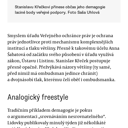
Stanislavu Křečkovi přinese občas jeho demagogie
laciné body veřejné podpory. Foto Saša Uhlová
Smyslem úřadu Veřejného ochránce práv je ochrana
práv jednotlivce proti mechanismu komplexnějších
institucí a tlaku většiny. Přesně k takovému účelu Anna
Šabatová od začátku svého působení v úřadu využívá
zákon, Ústavu i Listinu. Stanislav Křeček postupuje
přesně opačně. Přežvýkává názory většiny (ty samé,
před nimiž má ombudsman jedince chránit)
a dvojnásobí tlak, kterému čelí oběť i ombudsmanka.
Analogický freestyle
Tradičním příkladem demagogie je pokus
o argumentaci „srovnáváním nesrovnatelného“.
Lidovky publikovaly minulý týden již několikáté