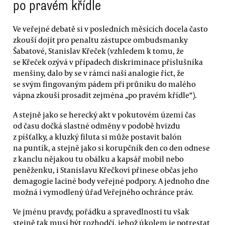
po pravém křídle
Ve veřejné debatě si v posledních měsících docela často
zkouší dojít pro penaltu zástupce ombudsmanky
Šabatové, Stanislav Křeček (vzhledem k tomu, že
se Křeček ozývá v případech diskriminace příslušníka
menšiny, dalo by se v rámci naší analogie říct, že
se svým fingovaným pádem při průniku do malého
vápna zkouší prosadit zejména „po pravém křídle“).
A stejně jako se herecký akt v pokutovém území čas
od času dočká slastné odměny v podobě hvizdu
z píšťalky, a kluzký filuta si může postavit balón
na puntík, a stejně jako si korupčník den co den odnese
z kanclu nějakou tu obálku a kapsář mobil nebo
peněženku, i Stanislavu Křečkovi přinese občas jeho
demagogie laciné body veřejné podpory. A jednoho dne
možná i vymodlený úřad Veřejného ochránce práv.
Ve jménu pravdy, pořádku a spravedlnosti tu však
stejně tak musí být rozhodčí, jehož úkolem je potrestat