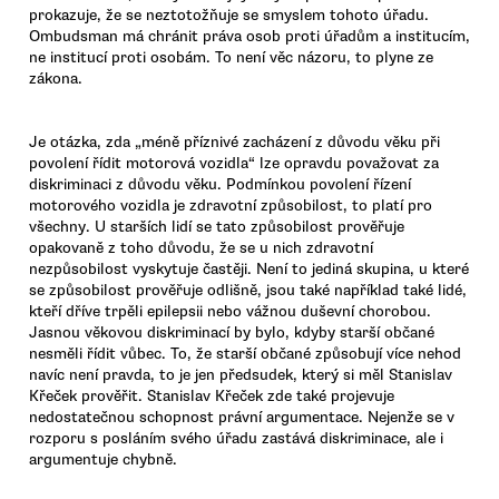
prokazuje, že se neztotožňuje se smyslem tohoto úřadu.
Ombudsman má chránit práva osob proti úřadům a institucím,
ne institucí proti osobám. To není věc názoru, to plyne ze
zákona.
Je otázka, zda „méně příznivé zacházení z důvodu věku při
povolení řídit motorová vozidla“ lze opravdu považovat za
diskriminaci z důvodu věku. Podmínkou povolení řízení
motorového vozidla je zdravotní způsobilost, to platí pro
všechny. U starších lidí se tato způsobilost prověřuje
opakovaně z toho důvodu, že se u nich zdravotní
nezpůsobilost vyskytuje častěji. Není to jediná skupina, u které
se způsobilost prověřuje odlišně, jsou také například také lidé,
kteří dříve trpěli epilepsii nebo vážnou duševní chorobou.
Jasnou věkovou diskriminací by bylo, kdyby starší občané
nesměli řídit vůbec. To, že starší občané způsobují více nehod
navíc není pravda, to je jen předsudek, který si měl Stanislav
Křeček prověřit. Stanislav Křeček zde také projevuje
nedostatečnou schopnost právní argumentace. Nejenže se v
rozporu s posláním svého úřadu zastává diskriminace, ale i
argumentuje chybně.