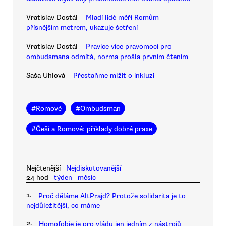
Vratislav Dostál
Mladí lidé měří Romům
přísnějším metrem, ukazuje šetření
Vratislav Dostál
Pravice více pravomocí pro
ombudsmana odmítá, norma prošla prvním čtením
Saša Uhlová
Přestaňme mlžit o inkluzi
#
Romové
#
Ombudsman
#
Češi a Romové: příklady dobré praxe
Nejčtenější
Nejdiskutovanější
24 hod
týden
měsíc
1.
Proč děláme AltPrajd? Protože solidarita je to
nejdůležitější, co máme
2.
Homofobie je pro vládu jen jedním z nástrojů