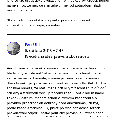
Ono to ale statisticky prokázáno není, pokud by Křeček neměl
na mysli to, že nejvíce smrtelných nehod způsobují mladí
muži, což nemá.
Starší řidiči mají statisticky větší pravděpodobnost
zdravotních hendikapů, ne nehod.
Petr Uhl
8. dubna 2015 v 7.45
Křeček má ale s právem zkušenosti
Ano, Stanislav Křeček srovnává méně příznivé zacházení při
hledání bytu z důvodů etnicity (a rasy či národnosti), a to
skutečné nebo domnělé, s méně příznivým zacházením z
důvodu věku při povolení řídit motorová vozidla. Petr Bittner
správně namítá, že mezi méně příznivým zacházení z důvodů
etnicity a z důvodů věku je značný rozdíl. Antidiskriminační
zákon (vlastním jménem zákon o rovném zacházení a o
právních prostředcích ochrany před diskriminací) tu byl, i
podle zásad směrnice EU, přijat po více než deseti létech
překonávání odporu české politické pravice (skutečné nebo