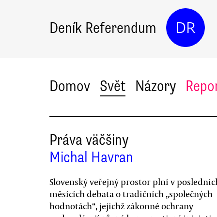
Deník Referendum
DR
Domov
Svět
Názory
Repo
Práva väčšiny
Michal Havran
Slovenský veřejný prostor plní v posledníc
měsících debata o tradičních „společných
hodnotách“, jejichž zákonné ochrany