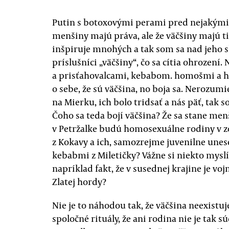
Putin s botoxovými perami pred nejakými 
menšiny majú práva, ale že väčšiny majú ti
inšpiruje mnohých a tak som sa nad jeho sl
príslušníci „väčšiny“, čo sa cítia ohroze
a prisťahovalcami, kebabom. homošmi a hea
o sebe, že sú väčšina, no boja sa. Nerozum
na Mierku, ich bolo tridsať a nás päť, tak s
Čoho sa teda bojí väčšina? Že sa stane men
v Petržalke budú homosexuálne rodiny v z
z Kokavy a ich, samozrejme juvenilne une
kebabmi z Miletičky? Vážne si niekto myslí
napríklad fakt, že v susednej krajine je 
Zlatej hordy?
Nie je to náhodou tak, že väčšina neexistuj
spoločné rituály, že ani rodina nie je tak s