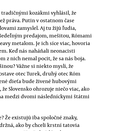
tradičnými kozákmi vyhlásil, že
ež práva. Putin v ostatnom čase
ovami zamyslel. Aj tu žijú ľudia,
ní. Nedeľným predajom, mešitou, Rómami
vy metalom. Je ich síce viac, hovoria
iem. Keď nás naháňali neonacisti
om z nich nemal pocit, že sa nás boja.
šinou? Vážne si niekto myslí, že
ostave otec Turek, druhý otec Róm
sené dieťa bude živené hubovými
, že Slovensko ohrozuje niečo viac, ako
vojna medzi dvomi následníckymi štátmi
e? Že existujú iba spoločné znaky,
údržná, ako by chceli krstní tatovia