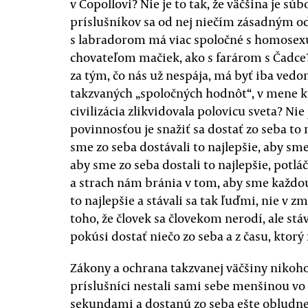
v Copollovi? Nie je to tak, že väčšina je sú
príslušníkov sa od nej niečím zásadným odl
s labradorom má viac spoločné s homose
chovateľom mačiek, ako s farárom s Čadce?
za tým, čo nás už nespája, má byť iba vedo
takzvaných „spoločných hodnôt“, v mene k
civilizácia zlikvidovala polovicu sveta? Ni
povinnosťou je snažiť sa dostať zo seba to 
sme zo seba dostávali to najlepšie, aby sm
aby sme zo seba dostali to najlepšie, potlá
a strach nám bránia v tom, aby sme každo
to najlepšie a stávali sa tak ľuďmi, nie v z
toho, že človek sa človekom nerodí, ale st
pokúsi dostať niečo zo seba a z času, ktor
Zákony a ochrana takzvanej väčšiny nikoho
príslušníci nestali sami sebe menšinou vo 
sekundami a dostanú zo seba ešte obludnej