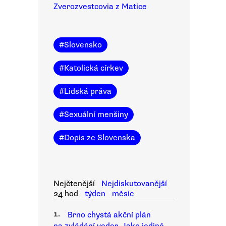
Zverozvestcovia z Matice
#
Slovensko
#
Katolická církev
#
Lidská práva
#
Sexuální menšiny
#
Dopis ze Slovenska
Nejčtenější
Nejdiskutovanější
24 hod
týden
měsíc
1.
Brno chystá akční plán