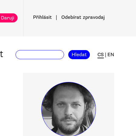
Přihlásit
|
Odebírat
zpravodaj
 Daruji
t
Hledat
CS
|
EN