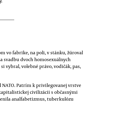
y.
m vo fabrike, na poli, v stánku, žúroval
na svadbu dvoch homosexuálnych
si vybral, volebné právo, vodičák, pas,
l NATO. Patrím k privilegovanej vrstve
apitalistickej civilizácii s občasnými
orenila analfabetizmus, tuberkulózu