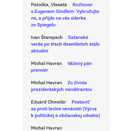
Patočka, Vlasatá
Rozhovor
s Eugenem Gindlem: Vyhrožujte
mi, a přijde na vás úderka
ze Spiegelu
Ivan Štampach
Satanské
verše po třech desetiletích stále
aktuální
Michal Havran
Vážený pán
premiér
Michal Havran
Zo života
prezidentských miništrantov
Eduard Chmelár
Postaviť
sa proti lavíne nenávisti (Výzva
k politickej a občianskej odvahe)
Michal Havran