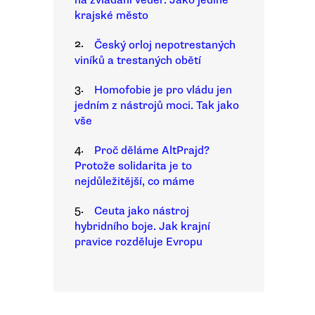
na zvládání veder. Jako jediné
krajské město
2.
Český orloj nepotrestaných
viníků a trestaných obětí
3.
Homofobie je pro vládu jen
jedním z nástrojů moci. Tak jako
vše
4.
Proč děláme AltPrajd?
Protože solidarita je to
nejdůležitější, co máme
5.
Ceuta jako nástroj
hybridního boje. Jak krajní
pravice rozděluje Evropu