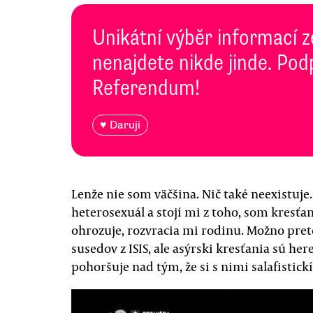
Unikátní výběr informací z
nenajdete nikde jinde. Pod
Referendum!
♥ Daruji
Lenže nie som väčšina. Nič také neexistuje.
heterosexuál a stojí mi z toho, som kresťa
ohrozuje, rozvracia mi rodinu. Možno pre
susedov z ISIS, ale asýrski kresťania sú her
pohoršuje nad tým, že si s nimi salafistick