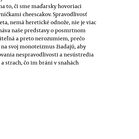
na to, či sme maďarsky hovoriaci
vníčkami cheescakov. Spravodlivosť
ta, nemá heretické odnože, nie je viac
znáva naše predstavy o posmrtnom
eliteľná a preto nerozumiem, prečo
šní na svoj monoteizmus žiadajú, aby
vania nespravodlivosti a nesústredia
ť a strach, čo im bráni v snahách