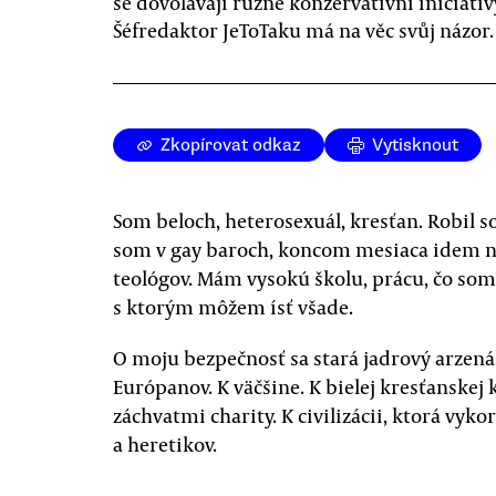
se dovolávají různé konzervativní iniciativ
Šéfredaktor JeToTaku má na věc svůj názor.
Zkopírovat odkaz
Vytisknout
Som beloch, heterosexuál, kresťan. Robil so
som v gay baroch, koncom mesiaca idem 
teológov. Mám vysokú školu, prácu, čo som 
s ktorým môžem ísť všade.
O moju bezpečnosť sa stará jadrový arzená
Európanov. K väčšine. K bielej kresťanskej k
záchvatmi charity. K civilizácii, ktorá vyk
a heretikov.