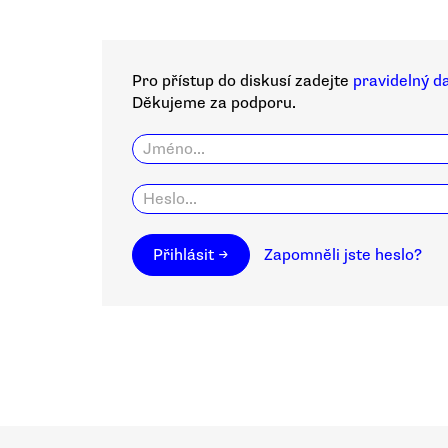
Pro přístup do diskusí zadejte
pravidelný d
Děkujeme za podporu.
Přihlásit →
Zapomněli jste heslo?