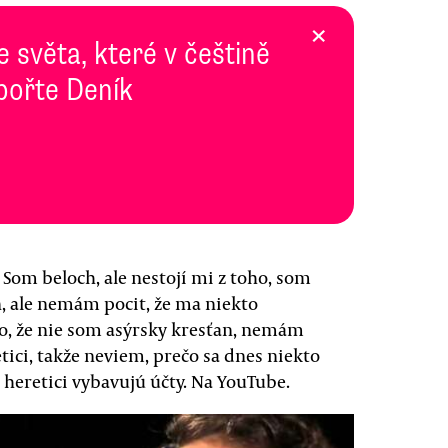
×
e světa, které v češtině
pořte Deník
 Som beloch, ale nestojí mi z toho, som
n, ale nemám pocit, že ma niekto
to, že nie som asýrsky kresťan, nemám
etici, takže neviem, prečo sa dnes niekto
í heretici vybavujú účty. Na YouTube.