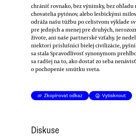
chrániť rovnako, bez výnimky, bez ohľadu 
chovatelia pytónov, alebo lesbickými milo
odráža našu túžbu po celistvom výklade sve
pre jedných a menej pre druhých, nerozo
živote, ani naše partnerské vzťahy. Je ned
niektorí príslušníci bielej civilizácie, py
sa stala Spravodlivosť synonymom prehlbo
sa radšej na to, ako dostať zo seba nenávis
o pochopenie smútku sveta.
Zkopírovat odkaz
Vytisknout
Diskuse