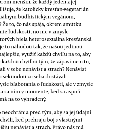
borom menšín, že každý jeden z jej
išuje, že katolícky kresťan-vegetarián
xuálnym budhistickým vegánom,
 Že to, čo nás spája, okrem smútku
mie ľudskosti, no nie v zmysle
torých biela heterosexuálna kresťanská
e je to náhodou tak, že našou jedinou
najlepšie, využiť každú chvíľu na to, aby
e každou chvíľou tým, že zápasíme o to,
čali v sebe nenávisť a strach? Nenávisť
u sekundou zo seba dostávali
mysle bľabotania o ľudskosti, ale v zmysle
áva sa ním v momente, keď sa aspoň
ý má na to vyhradený.
 neochránia pred tým, aby sa jej údajní
chvíli, keď prehrajú boj s vlastnými
šiu nenávisť a strach. Právo nás má