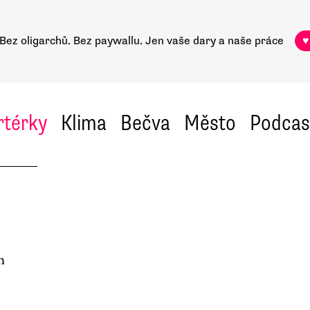
Bez oligarchů. Bez paywallu.
Jen vaše dary a naše práce
♥
rtérky
Klima
Bečva
Město
Podcas
h