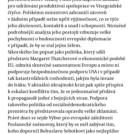
pro udržování produktivní spolupráce ve Visegrádské
čtyřce. Polskému ministrovi zahraničí zároveň
v žádném případě nelze upřít výjimečnost, co se týče
jeho zkušeností, kontaktů a snad i schopností. Nicméně
podrobnější analýza jeho postojů vzbuzuje velké
pochybnosti o budoucnosti evropské diplomacie
v případě, že by se stal jejím šéfem.
Sikorského lze popsat jako politika, který sdílí
představu Margaret Thatcherové o ekonomické podobě
EU, odmítá skutečně samostatnou Evropu a místo ní
podporuje bezpodmínečnou podporu USA i v případě
tak katastrofálních rozhodnutí, jakým byla invaze
do Iráku. V aktuální ukrajinské krizi pak spíše přispívá
k eskalaci konfliktu tím, že se jednoznačně přidává
k propagandě jedné z bojujících stran. Podpora
takového politika od sociálnědemokratického
premiéra by představovala opravdu velké zklamání.
Právě dnes se sejde Výbor pro evropské záležitosti
Poslanecké sněmovny, který by se měl zabývat tím,
koho doporučí Bohuslavu Sobotkovi jako nejlepšího