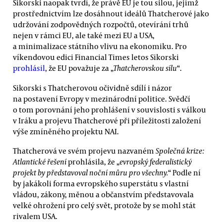
Sikorski naopak tvrdí, že právě EU je tou silou, jejímž
prostřednictvím lze dosáhnout ideálů Thatcherové jako
udržování zodpovědných rozpočtů, otevírání trhů
nejen v rámci EU, ale také mezi EU a USA,
a minimalizace státního vlivu na ekonomiku. Pro
víkendovou edici Financial Times letos Sikorski
prohlásil
, že EU považuje za „
Thatcherovskou sílu
“.
Sikorski s Thatcherovou očividně sdílí i názor
na postavení Evropy v mezinárodní politice. Svědčí
o tom porovnání jeho prohlášení v souvislosti s válkou
v Iráku a projevu Thatcherové při příležitosti založení
výše zmíněného projektu NAI.
Thatcherová ve svém projevu nazvaném
Společná krize:
Atlantické řešení
prohlásila, že „
evropský federalistický
projekt by představoval noční můru pro všechny.
“ Podle ní
by jakákoli forma evropského superstátu s vlastní
vládou, zákony, měnou a občanstvím představovala
velké ohrožení pro celý svět, protože by se mohl stát
rivalem USA.