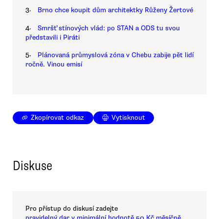
3.
Brno chce koupit dům architektky Růženy Žertové
4.
Smršť stínových vlád: po STAN a ODS tu svou
představili i Piráti
5.
Plánovaná průmyslová zóna v Chebu zabije pět lidí
ročně. Vinou emisí
Zkopírovat odkaz
Vytisknout
Diskuse
Pro přístup do diskusí zadejte
pravidelný dar v minimální hodnotě 50 Kč měsíčně