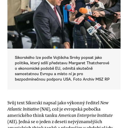
Sikorského lze podle Vojtěcha Srnky popsat jako
politika, který sdílí představu Margaret Thatcherové
o ekonomické podobě EU, odmítá skutečně
samostatnou Evropu a místo ní je pro
bezpodmínečnou podporu USA. Foto Archiv MSZ RP
Svůj text Sikorski napsal jako výkonný ředitel
New
Atlantic Initiative
(NAI), což je evropská pobočka
amerického think tanku
American Enterprise Institute
(AEI). Jedná se o jeden z deseti nejvýznamějších
amerických think tanků a především v období vlády