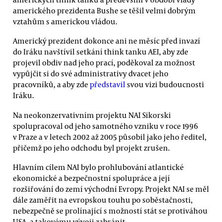
amerického prezidenta Bushe se těšil velmi dobrým
vztahům s americkou vládou.
Americký prezident dokonce ani ne měsíc před invazí
do Iráku navštívil setkání think tanku AEI, aby zde
projevil obdiv nad jeho prací, poděkoval za možnost
vypůjčit si do své administrativy dvacet jeho
pracovníků, a aby zde
představil
svou vizi budoucnosti
Iráku.
Na neokonzervativním projektu NAI Sikorski
spolupracoval od jeho samotného vzniku v roce 1996
v Praze a v letech 2002 až 2005 působil jako jeho ředitel,
přičemž po jeho odchodu byl projekt zrušen.
Hlavním cílem NAI bylo prohlubování atlantické
ekonomické a bezpečnostní spolupráce a její
rozšiřování do zemí východní Evropy. Projekt NAI se měl
dále zaměřit na evropskou touhu po soběstačnosti,
nebezpečně se prolínající s možností stát se protiváhou
USA, a takovému vývoji zabránit.