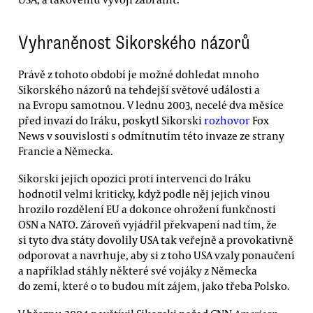
Vyhraněnost Sikorského názorů
Právě z tohoto období je možné dohledat mnoho
Sikorského názorů na tehdejší světové události a
na Evropu samotnou. V lednu 2003, necelé dva měsíce
před invazí do Iráku, poskytl Sikorski
rozhovor
Fox
News v souvislosti s odmítnutím této invaze ze strany
Francie a Německa.
Sikorski jejich opozici proti intervenci do Iráku
hodnotil velmi kriticky, když podle něj jejich vinou
hrozilo rozdělení EU a dokonce ohrožení funkčnosti
OSN a NATO. Zároveň vyjádřil překvapení nad tím, že
si tyto dva státy dovolily USA tak veřejně a provokativně
odporovat a navrhuje, aby si z toho USA vzaly ponaučení
a například stáhly některé své vojáky z Německa
do zemí, které o to budou mít zájem, jako třeba Polsko.