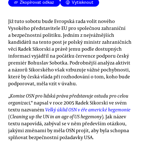
Zkopírovat odkaz
Vytisknout
Již tuto sobotu bude Evropská rada volit nového
Vysokého představitele EU pro společnou zahraniční
a bezpečnostní politiku. Jedním z nejvážnějších
kandidátů na tento post je polský ministr zahraničních
věcí Radek Sikorski a právě jemu podle dostupných
informací vyjádřil na počátku července podporu český
premiér Bohuslav Sobotka. Podrobnější analýza aktivit
a názorů Sikorského však vzbuzuje vážné pochybnosti,
které by česká vláda při rozhodování o tom, koho bude
podporovat, měla vzít v úvahu.
„
Komise OSN pro lidská práva představuje ostudu pro celou
organizaci,
“ napsal v roce 2005 Radek Sikorski ve svém
textu nazvaném
Velký úklid OSN v éře americké hegemonie
(
Cleaning up the UN in an age of US hegemony
). Jak název
textu napovídá, zabýval se v něm především otázkou,
jakými změnami by měla OSN projít, aby byla schopna
splňovat bezpečnostní požadavky USA.