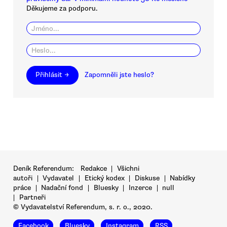
Děkujeme za podporu.
Přihlásit →
Zapomněli jste heslo?
Deník Referendum:
Redakce
|
Všichni
autoři
|
Vydavatel
|
Etický kodex
|
Diskuse
|
Nabídky
práce
|
Nadační fond
|
Bluesky
|
Inzerce
|
null
|
Partneři
© Vydavatelství Referendum, s. r. o., 2020.
Facebook
Bluesky
Instagram
RSS