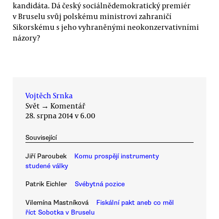
kandidáta. Dá český sociálnědemokratický premiér
v Bruselu svůj polskému ministrovi zahraničí
Sikorskému s jeho vyhraněnými neokonzervativními
názory?
Vojtěch Srnka
Svět
→
Komentář
28. srpna 2014 v 6.00
Související
Jiří Paroubek
Komu prospějí instrumenty
studené války
Patrik Eichler
Svébytná pozice
Vilemína Mastníková
Fiskální pakt aneb co měl
říct Sobotka v Bruselu