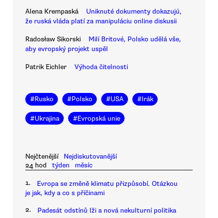
Alena Krempaská
Uniknuté dokumenty dokazujú,
že ruská vláda platí za manipuláciu online diskusii
Radosław Sikorski
Milí Britové, Polsko udělá vše,
aby evropský projekt uspěl
Patrik Eichler
Výhoda čitelnosti
#
Rusko
#
Polsko
#
USA
#
Irák
#
Ukrajina
#
Evropská unie
Nejčtenější
Nejdiskutovanější
24 hod
týden
měsíc
1.
Evropa se změně klimatu přizpůsobí. Otázkou
je jak, kdy a co s příčinami
2.
Padesát odstínů lži a nová nekulturní politika