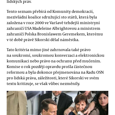
lidských práv.
Tento seznam přebírá od Komunity demokracií,
mezivládní koalice sdružující sto států, která byla
založena v roce 2000 ve Varšavě tehdejší ministryní
zahraničí USA Madeleine Albrightovou a ministrem
zahraničí Polska Bronislawem Geremekem, kterému
v té době právě Sikorski dělal náměstka.
Tato kritéria mimo jiné zahrnovala také právo
na soukromí, soukromou konverzaci a elektronickou
komunikaci nebo právo na ochranu před mučením.
Komise o rok později opravdu prošla částečnou
reformou a byla dokonce přejmenována na Radu OSN
pro lidská práva, záležitosti, které Sikorski ve svém
textu kritizuje, se však vůbec nezměnily.