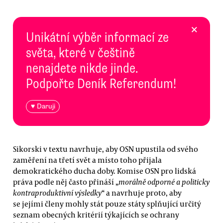
×
Unikátní výběr informací ze
světa, které v češtině
nenajdete nikde jinde.
Podpořte Deník Referendum!
♥ Daruji
Sikorski v textu navrhuje, aby OSN upustila od svého
zaměření na třetí svět a místo toho přijala
demokratického ducha doby. Komise OSN pro lidská
práva podle něj často přináší „
morálně odporné a politicky
kontraproduktivní výsledky
“ a navrhuje proto, aby
se jejími členy mohly stát pouze státy splňující určitý
seznam obecných kritérií týkajících se ochrany