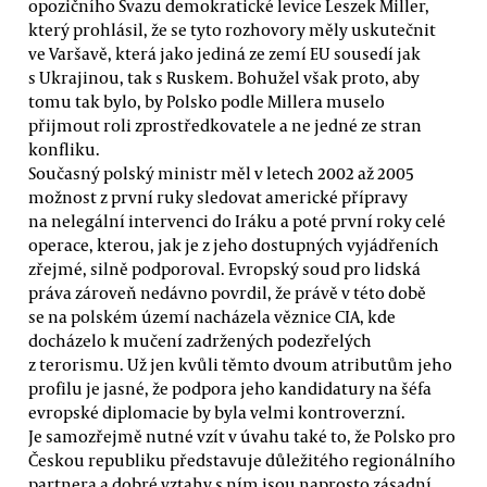
opozičního Svazu demokratické levice Leszek Miller,
který prohlásil, že se tyto rozhovory měly uskutečnit
ve Varšavě, která jako jediná ze zemí EU sousedí jak
s Ukrajinou, tak s Ruskem. Bohužel však proto, aby
tomu tak bylo, by Polsko podle Millera muselo
přijmout roli zprostředkovatele a ne jedné ze stran
konfliku.
Současný polský ministr měl v letech 2002 až 2005
možnost z první ruky sledovat americké přípravy
na nelegální intervenci do Iráku a poté první roky celé
operace, kterou, jak je z jeho dostupných vyjádřeních
zřejmé, silně podporoval. Evropský soud pro lidská
práva zároveň nedávno povrdil, že právě v této době
se na polském území nacházela věznice CIA, kde
docházelo k mučení zadržených podezřelých
z terorismu. Už jen kvůli těmto dvoum atributům jeho
profilu je jasné, že podpora jeho kandidatury na šéfa
evropské diplomacie by byla velmi kontroverzní.
Je samozřejmě nutné vzít v úvahu také to, že Polsko pro
Českou republiku představuje důležitého regionálního
partnera a dobré vztahy s ním jsou naprosto zásadní