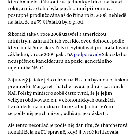
kterého mělo stáhnout své jednotky z Iráku na konci
roku, a místo toho byla jejich tamní přítomnost
postupně prodlužována až do října roku 2008, nehledě
na fakt, že na 75 % Poláků bylo proti.
Sikorski také v roce 2008 uzavřel s americkou
ministryní zahraničních věcí Riceovou dohodu, podle
které měla Amerika v Polsku vybudovat protiraketovou
základnu, v roce 2009 pak USA
podporovaly
Sikorského
neúspěšnou kandidaturu na pozici generálního
tajemníka NATO.
Zajímavý je také jeho názor na EU a na bývalou britskou
premiérku Margaret Thatcherovou, jednu z patronek
NAI. Polský ministr o sobě často tvrdí, že je jejím
velkým obdivovatelem v ekonomických otázkách
i v náhledu na mezinárodní vztahy. Jediné, v čem
se podle něj jejich názory odlišují, je otázka EU.
Ale tento nesoulad je podle něj dán tím, že Thatcherová
nenahlížela na EU správně, když ji tvrdě kritizovala.