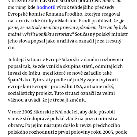
V březnu 2004 navštívil Sikorski pořad CNN
American
morning
, kde
hodnotil
výrok tehdejšího předsedy
Evropské komise Romana Prodiho, kterým reagoval
na teroristické útoky v Madridu. Prodi prohlásil, že „
je
jasné, že užití síly není tím pravým způsobem, kterým by bylo
možné vyřešit konflikt s teroristy.
“ Současný polský ministr
jeho slova popsal jako urážlivá a označil je za trestný
čin.
Tehdejší situaci v Evropě Sikorski v daném rozhovoru
popsal tak, že zde vznikla skupina států, odmítajících
invazi do Iráku, mezi které se nově zařadilo také
Španělsko. Tyto státy podle něj měly zájem vytvořit
evropskou Evropu - protiváhu USA, antiamerický,
socialistický projekt. Tuto situaci označil za velmi
vážnou a uvádí, že je třeba ji změnit.
V roce 2005 Sikorski z NAI odešel, aby dále působil
v nové středopravé polské vládě na pozici ministra
obrany. Po jejím nástupu došlo k revizi předchozího
polského rozhodnutí z první poloviny roku 2005, podle