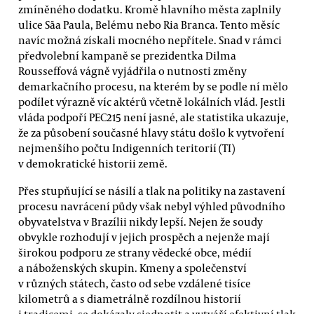
zmíněného dodatku. Kromě hlavního města zaplnily
ulice Sãa Paula, Belému nebo Ria Branca. Tento měsíc
navíc možná získali mocného nepřítele. Snad v rámci
předvolební kampaně se prezidentka Dilma
Rousseffová vágně vyjádřila o nutnosti změny
demarkačního procesu, na kterém by se podle ní mělo
podílet výrazně víc aktérů včetně lokálních vlád. Jestli
vláda podpoří PEC215 není jasné, ale statistika ukazuje,
že za působení současné hlavy státu došlo k vytvoření
nejmenšího počtu Indigenních teritorií (TI)
v demokratické historii země.
Přes stupňující se násilí a tlak na politiky na zastavení
procesu navrácení půdy však nebyl výhled původního
obyvatelstva v Brazílii nikdy lepší. Nejen že soudy
obvykle rozhodují v jejich prospěch a nejenže mají
širokou podporu ze strany vědecké obce, médií
a náboženských skupin. Kmeny a společenství
v různých státech, často od sebe vzdálené tisíce
kilometrů a s diametrálně rozdílnou historií