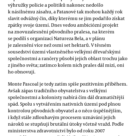
výhružky policie a politiků nakonec nedošlo
k násilnému zásahu, a Pataxové tak mohou každý rok
slavit odvážný čin, díky kterému se jim podařilo získat
zpátky svoje území. Dnes vedou ambiciózní projekt
na znovuzalesnění původního pralesa, na kterém
se podílí s organizací Natureza Bela, a v plánu
je zalesnění více než osmi set hektarů. V těsném
sousedství území vlastněného velkými dřevařskými
společnostmi a rančery působí jejich oblast trochu jako
z jiného světa; zatímco kolem nich prales dál mizí, oni
ho obnovují.
Monte Pascoal je tedy zatím spíše pozitivním příběhem.
Avšak zápas tradičního obyvatelstva s velkými
společnostmi a kolonisty nabírá čím dál dramatičtější
spád. Spolu s vytvářením nativních území pod plnou
kontrolou původních obyvatel a o něco úspěšnějším,
i když stále zdlouhavým procesem uznávání jejich
nároků se stupňují brutální útoky včetně vražd. Podle
ministerstva zdravotnictví bylo od roku 2007