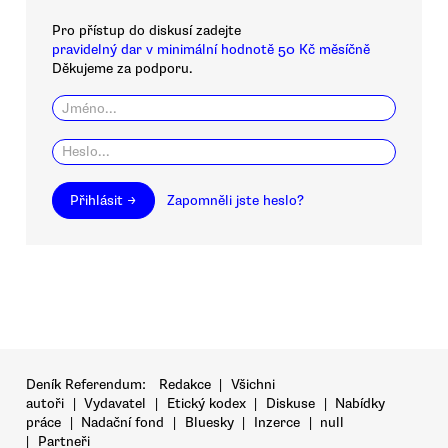
Pro přístup do diskusí zadejte
pravidelný dar v minimální hodnotě 50 Kč měsíčně
Děkujeme za podporu.
Přihlásit →
Zapomněli jste heslo?
Deník Referendum:
Redakce
|
Všichni
autoři
|
Vydavatel
|
Etický kodex
|
Diskuse
|
Nabídky
práce
|
Nadační fond
|
Bluesky
|
Inzerce
|
null
|
Partneři