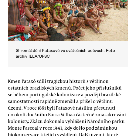
Shromáždění Pataxové ve svátečních oděvech. Foto
archiv IELA/UFSC
Kmen Pataxó sdílí tragickou historii s většinou
ostatních brazilských kmenů. Počet jeho příslušníků
se během portugalské kolonizace a později brazilské
samostatnosti rapidně zmenšil a přišel o většinu
území. V roce 1861 byli Pataxové násilím přesunuti
do okolí dnešního Barra Velhaa částečně zmasakrováni
kolonisty. Zkázu dokonalo vyhlášení Národního parku
Monte Pascoal v roce 1943, kdy došlo pod záminkou
biokonzervace k jejich vysídlení. Další území, které