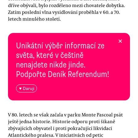
dříve obývali, bylo rozděleno mezi chovatele dobytka.
Zatím poslední vlna vysídlování proběhla v 60. a 70.
letech minulého století.
×
Unikátní výběr informací ze
světa, které v češtině
nenajdete nikde jinde.
Podpořte Deník Referendum!
♥ Daruji
V 80. letech se však začala v parku Monte Pascoal psát
ještě jedna historie. Historie odporu proti šikaně
zbývajících obyvatel i proti pokračující likvidaci
Atlantického pralesa. V iniciativách od petic