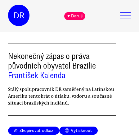
DR
♥ Daruji
Nekonečný zápas o práva
původních obyvatel Brazílie
František Kalenda
Stálý spolupracovník DR zaměřený na Latinskou
Ameriku tentokrát o útlaku, vzdoru a současné
situaci brazilských indiánů.
Zkopírovat odkaz
Vytisknout