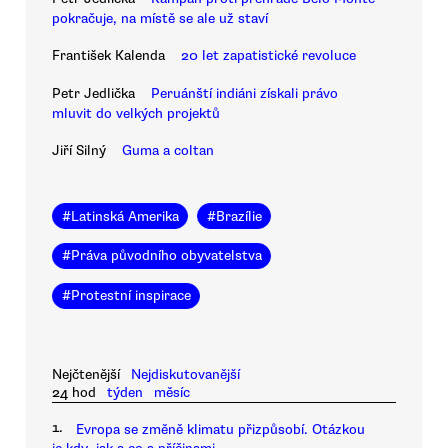
pokračuje, na místě se ale už staví
František Kalenda
20 let zapatistické revoluce
Petr Jedlička
Peruánští indiáni získali právo
mluvit do velkých projektů
Jiří Silný
Guma a coltan
#
Latinská Amerika
#
Brazílie
#
Práva původního obyvatelstva
#
Protestní inspirace
Nejčtenější
Nejdiskutovanější
24 hod
týden
měsíc
1.
Evropa se změně klimatu přizpůsobí. Otázkou