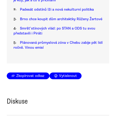
je kdy, jak a co s příčinami
2.
Padesát odstínů lži a nová nekulturní politika
3.
Brno chce koupit dům architektky Růženy Žertové
4.
Smršť stínových vlád: po STAN a ODS tu svou
představili i Piráti
5.
Plánovaná průmyslová zóna v Chebu zabije pět lidí
ročně. Vinou emisí
Zkopírovat odkaz
Vytisknout
Diskuse