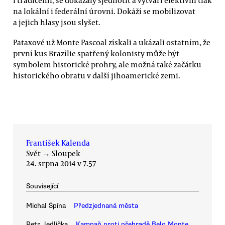
i tradicemi, se dokázaly sjednotit a vytváří efektivní tlak
na lokální i federální úrovni. Dokáží se mobilizovat
a jejich hlasy jsou slyšet.
Pataxové už Monte Pascoal získali a ukázali ostatním, že
první kus Brazílie spatřený kolonisty může být
symbolem historické prohry, ale možná také začátku
historického obratu v další jihoamerické zemi.
František Kalenda
Svět
→
Sloupek
24. srpna 2014 v 7.57
Související
Michal Špína
Předzjednaná města
Petr Jedlička
Kampaň proti přehradě Belo Monte