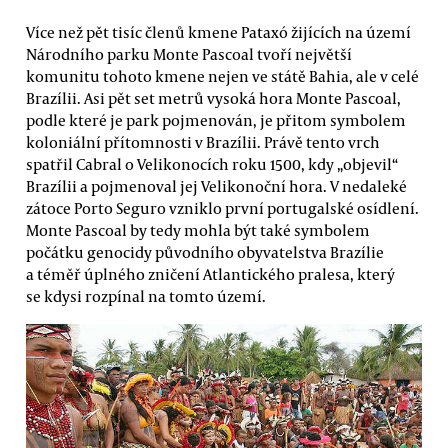
Více než pět tisíc členů kmene Pataxó žijících na území
Národního parku Monte Pascoal tvoří největší
komunitu tohoto kmene nejen ve státě Bahia, ale v celé
Brazílii. Asi pět set metrů vysoká hora Monte Pascoal,
podle které je park pojmenován, je přitom symbolem
koloniální přítomnosti v Brazílii. Právě tento vrch
spatřil Cabral o Velikonocích roku 1500, kdy „objevil“
Brazílii a pojmenoval jej Velikonoční hora. V nedaleké
zátoce Porto Seguro vzniklo první portugalské osídlení.
Monte Pascoal by tedy mohla být také symbolem
počátku genocidy původního obyvatelstva Brazílie
a téměř úplného zničení Atlantického pralesa, který
se kdysi rozpínal na tomto území.