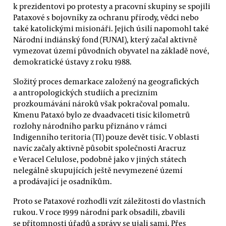
k prezidentovi po protesty a pracovní skupiny se spojili
Pataxové s bojovníky za ochranu přírody, vědci nebo
také katolickými misionáři. Jejich úsilí napomohl také
Národní indiánský fond (FUNAI), který začal aktivně
vymezovat území původních obyvatel na základě nové,
demokratické ústavy z roku 1988.
Složitý proces demarkace založený na geografických
a antropologických studiích a precizním
prozkoumávání nároků však pokračoval pomalu.
Kmenu Pataxó bylo ze dvaadvaceti tisíc kilometrů
rozlohy národního parku přiznáno v rámci
Indigenního teritoria (TI) pouze devět tisíc. V oblasti
navíc začaly aktivně působit společnosti Aracruz
e Veracel Celulose, podobně jako v jiných státech
nelegálně skupujících ještě nevymezené území
a prodávající je osadníkům.
Proto se Pataxové rozhodli vzít záležitosti do vlastních
rukou. V roce 1999 národní park obsadili, zbavili
se přítomnosti úřadů a správy se ujali sami. Přes