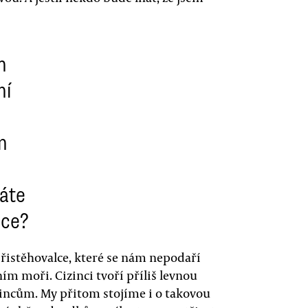
m
ní
n
áte
ace?
řistěhovalce, které se nám nepodaří
ím moři. Cizinci tvoří příliš levnou
ašincům. My přitom stojíme i o takovou