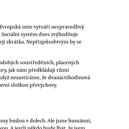
Evropská unie vytváří nespravedlivý
. Sociální systém dnes zvýhodňuje
zejí zkrátka. Nepřizpůsobivým by se
dobých soustředěních, placených
ory, jak nám předkládají různí
 když nezastíráme, že dvanáctihodinová
avní složkou převýchovy.
 ony budou v dolech. Ale jsme humánní,
u. A jestli někdo bude lhát, že jsem