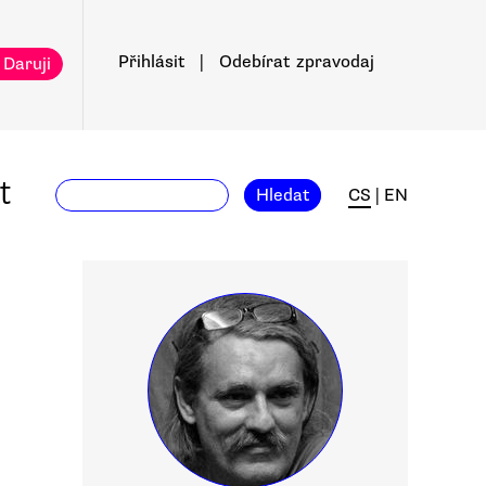
Přihlásit
|
Odebírat
zpravodaj
 Daruji
t
Hledat
CS
|
EN