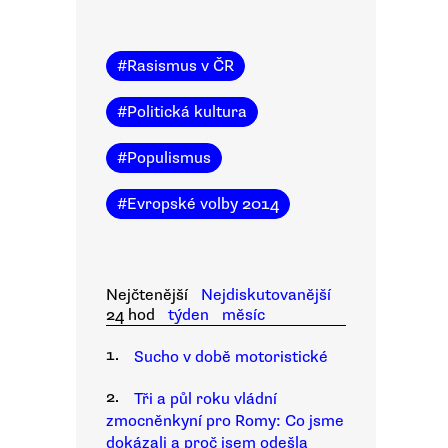
#
Rasismus v ČR
#
Politická kultura
#
Populismus
#
Evropské volby 2014
Nejčtenější
Nejdiskutovanější
24 hod
týden
měsíc
1.
Sucho v době motoristické
2.
Tři a půl roku vládní
zmocněnkyní pro Romy: Co jsme
dokázali a proč jsem odešla