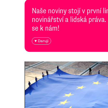
Naše noviny stojí v první l
novinářství a lidská práva.
se k nám!
♥ Daruji