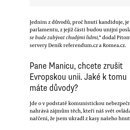
Jedním z důvodů, proč hnutí kandiduje, j
parlamentu, z jejíž části budou unijní posl
“ dodal Pito
se bude zabývat chudými lidmi,
servery Deník referendum.cz a Romea.cz.
Pane Manicu, chcete zrušit
Evropskou unii. Jaké k tomu
máte důvody?
Jde o v podstatě komunistickou nebezpečn
nahrává zájmům těch, kteří náš svět ovládají
nařčení, že jsem ukradl z kasy našeho hnut