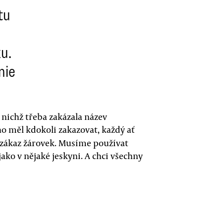
tu
u.
nie
 nichž třeba zakázala název
ho měl kdokoli zakazovat, každý ať
ve zákaz žárovek. Musíme používat
 jako v nějaké jeskyni. A chci všechny