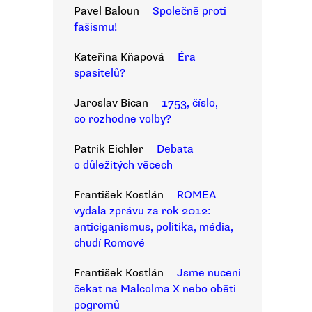
Pavel Baloun
Společně proti
fašismu!
Kateřina Kňapová
Éra
spasitelů?
Jaroslav Bican
1753, číslo,
co rozhodne volby?
Patrik Eichler
Debata
o důležitých věcech
František Kostlán
ROMEA
vydala zprávu za rok 2012:
anticiganismus, politika, média,
chudí Romové
František Kostlán
Jsme nuceni
čekat na Malcolma X nebo oběti
pogromů