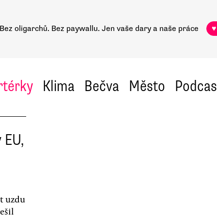
Bez oligarchů. Bez paywallu.
Jen vaše dary a naše práce
♥
rtérky
Klima
Bečva
Město
Podcas
 EU,
it uzdu
ešil