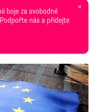
×
inii boje za svobodné
 Podpořte nás a přidejte