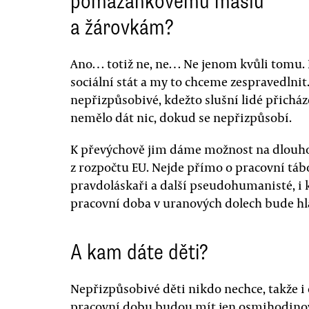
pomazánkovému máslu
a žárovkám?
Ano… totiž ne, ne… Ne jenom kvůli tomu. 
sociální stát a my to chceme zespravedlnit
nepřizpůsobivé, kdežto slušní lidé přichá
nemělo dát nic, dokud se nepřizpůsobí.
K převýchově jim dáme možnost na dlouho
z rozpočtu EU. Nejde přímo o pracovní táb
pravdoláskaři a další pseudohumanisté, i
pracovní doba v uranových dolech bude hl
A kam dáte děti?
Nepřizpůsobivé děti nikdo nechce, takže i
pracovní dobu budou mít jen osmihodinovo