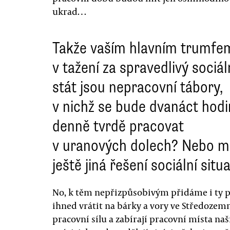
ukrad…
Takže vaším hlavním trumfe
v tažení za spravedlivý sociál
stát jsou nepracovní tábory,
v nichž se bude dvanáct hodi
denně tvrdě pracovat
v uranových dolech? Nebo m
ještě jiná řešení sociální situ
No, k těm nepřizpůsobivým přidáme i ty p
ihned vrátit na bárky a vory ve Středozemn
pracovní sílu a zabírají pracovní místa n