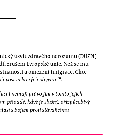
lnický úsvit zdravého nerozumu (DÚZN)
dil zrušení Evropské unie. Než se mu
ěstnanosti a omezení imigrace. Chce
“.
bivost některých obyvatel
slušní nemají právo jim v tomto jejich
om případě, když je slušný, přizpůsobivý
lasí s bojem proti stávajícímu