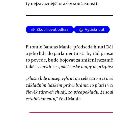
ty nejzávažnější otázky současnosti.
Zkopírovat odkaz
Vytisknout
Pitomio Bandas Manic, předseda hnutí Dě
a jeho lídr do parlamentu EU, by rád prosa
to povede, bude bojovat za snížení nezam
také „
vymýtit ze společenské mapy nepřizpůso
„
Slušní lidé musejí vyhrát na celé čáře a ti ne
základním lidském právu bránit. To platí i v t
člověk zároveň chudý, za předpokladu, že souh
“ řekl Manic.
establishmentu,