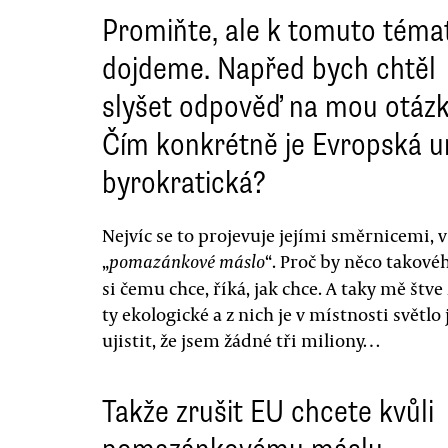
Promiňte, ale k tomuto téma
dojdeme. Napřed bych chtěl
slyšet odpověď na mou otázk
Čím konkrétně je Evropská u
byrokratická?
Nejvíc se to projevuje jejími směrnicemi, v
„
“. Proč by něco takové
pomazánkové máslo
si čemu chce, říká, jak chce. A taky mě št
ty ekologické a z nich je v místnosti světlo
ujistit, že jsem žádné tři miliony…
Takže zrušit EU chcete kvůli