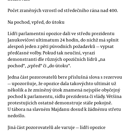
Počet zraněných vzrostl od středečního rána nad 400.
Na pochod, vpřed, do útoku
Lídři parlamentní opozice dali ve středu prezidentu
Janukovičovi ultimatum 24 hodin, do nichž má splnit
alespoň jeden z pěti púvodních požadavků — vypsat
předčasné volby. Pokud tak neučiní, vyrazí
demonstranti dle různých opozičních lídrů „na
pochod“, „vpřed“ či „do útoku“.
Jedna část pozorovatelů bere příslušná slova s rezervou
— upozorňuje, že opozice dala takovýchto ultimát už
několik a že zmíněný útok znamená nejspíše obyčejný
pochod k parlamentu, sídlu prezidenta či vlády. Většina
protestujících ostatně demonstruje stále pokojně.
U tábora na slavném Majdanu dosud k žádnému střetu
nedošlo.
Jiná část pozorovatelů ale varuje — lídři opozice