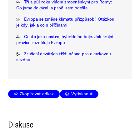
2.
Tři a půl roku vládní zmocněnkyní pro Romy:
Co jsme dokázali a proč jsem odešla
3.
Evropa se změně klimatu přizpůsobí. Otázkou
je kdy, jak a co s příčinami
4.
Ceuta jako nástroj hybridního boje. Jak krajní
pravice rozděluje Evropu
5.
Zrušení devátých tříd: nápad pro okurkovou
sezónu
Zkopírovat odkaz
Vytisknout
Diskuse