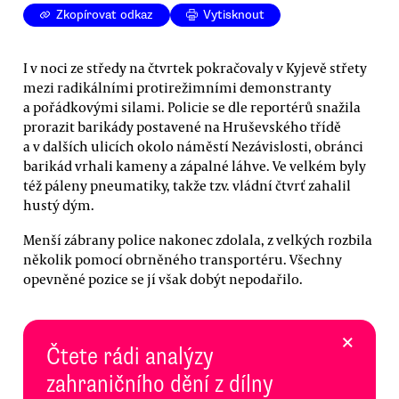
Zkopírovat odkaz
Vytisknout
I v noci ze středy na čtvrtek pokračovaly v Kyjevě střety
mezi radikálními protirežimními demonstranty
a pořádkovými silami. Policie se dle reportérů snažila
prorazit barikády postavené na Hruševského třídě
a v dalších ulicích okolo náměstí Nezávislosti, obránci
barikád vrhali kameny a zápalné láhve. Ve velkém byly
též páleny pneumatiky, takže tzv. vládní čtvrť zahalil
hustý dým.
Menší zábrany police nakonec zdolala, z velkých rozbila
několik pomocí obrněného transportéru. Všechny
opevněné pozice se jí však dobýt nepodařilo.
×
Čtete rádi analýzy
zahraničního dění z dílny