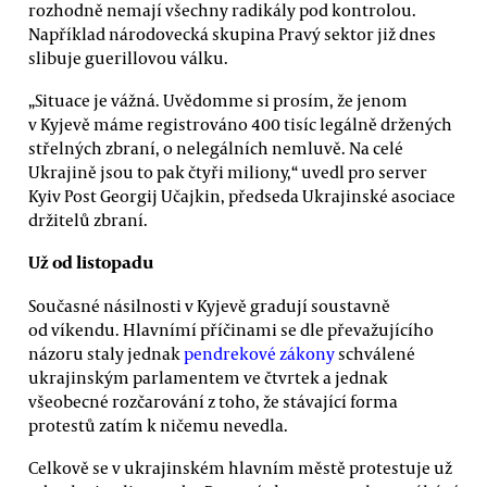
rozhodně nemají všechny radikály pod kontrolou.
Například národovecká skupina Pravý sektor již dnes
slibuje guerillovou válku.
„Situace je vážná. Uvědomme si prosím, že jenom
v Kyjevě máme registrováno 400 tisíc legálně držených
střelných zbraní, o nelegálních nemluvě. Na celé
Ukrajině jsou to pak čtyři miliony,“ uvedl pro server
Kyiv Post Georgij Učajkin, předseda Ukrajinské asociace
držitelů zbraní.
Už od listopadu
Současné násilnosti v Kyjevě gradují soustavně
od víkendu. Hlavnímí příčinami se dle převažujícího
názoru staly jednak
pendrekové zákony
schválené
ukrajinským parlamentem ve čtvrtek a jednak
všeobecné rozčarování z toho, že stávající forma
protestů zatím k ničemu nevedla.
Celkově se v ukrajinském hlavním městě protestuje už