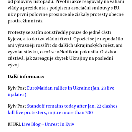
od poloviny listopadu. Prvotní akce reagovaly na váhání
vlády a prezidenta s podpisem asociační smlouvy s EU,
už v první polovině prosince ale získaly protesty obecně
protirežimní ráz.
Protesty se zatím soustředily pouze do jedné části
Kyjeva, a to do tzv. vládní čtvrti. Opozici se je nepodařilo
ani výrazněji rozšířit do dalších ukrajinských měst, ani
vyvolat stávku, o což se několikrát pokusila. Otázkou
zůstává, jak zareaguje zbytek Ukrajiny na poslední
vývoj.
Další informace:
Kyiv Post
EuroMaidan rallies in Ukraine (Jan. 23 live
updates)
Kyiv Post
Standoff remains today after Jan. 22 clashes
kill five protesters, injure more than 300
RFE/RL
Live Blog -- Unrest In Kyiv