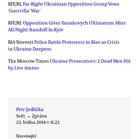
RFE/RL
Far-Right Ukrainian Opposition Group Vows
'Guerrilla' War'
RFE/RL
Opposition Gives Yanukovych Ultimatum After
All-Night Standoff In Kyiv
RIA Novosti
Police Battle Protesters in Kiev as Crisis
in Ukraine Deepens
The Moscow Times
Ukraine Prosecutors: 2 Dead Men Hit
by Live Ammo
Petr Jedlička
Svět
→
Zpráva
23. ledna 2014 v 11.22
Související