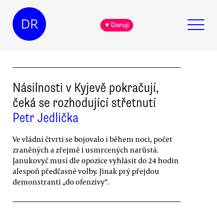
DR
♥ Daruji
Násilnosti v Kyjevě pokračují,
čeká se rozhodující střetnutí
Petr Jedlička
Ve vládní čtvrti se bojovalo i během noci, počet
zraněných a zřejmě i usmrcených narůstá.
Janukovyč musí dle opozice vyhlásit do 24 hodin
alespoň předčasné volby. Jinak prý přejdou
demonstranti „do ofenzivy“.