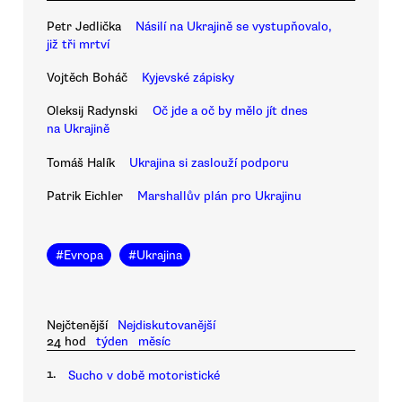
Petr Jedlička
Násilí na Ukrajině se vystupňovalo,
již tři mrtví
Vojtěch Boháč
Kyjevské zápisky
Oleksij Radynski
Oč jde a oč by mělo jít dnes
na Ukrajině
Tomáš Halík
Ukrajina si zaslouží podporu
Patrik Eichler
Marshallův plán pro Ukrajinu
#
Evropa
#
Ukrajina
Nejčtenější
Nejdiskutovanější
24 hod
týden
měsíc
1.
Sucho v době motoristické