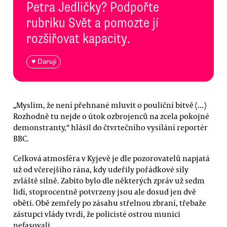
Petra Jedličky? Podpořte
rubriku Svět a pomozte jí
rozšiřovat kapacity.
♥ Daruji
„Myslím, že není přehnané mluvit o pouliční bitvě (...)
Rozhodně tu nejde o útok ozbrojenců na zcela pokojné
demonstranty,“ hlásil do čtvrtečního vysílání reportér
BBC.
Celková atmosféra v Kyjevě je dle pozorovatelů napjatá
už od včerejšího rána, kdy udeřily pořádkové síly
zvláště silně. Zabito bylo dle některých zpráv už sedm
lidí, stoprocentně potvrzeny jsou ale dosud jen dvě
oběti. Obě zemřely po zásahu střelnou zbraní, třebaže
zástupci vlády tvrdí, že policisté ostrou munici
nefasovali.