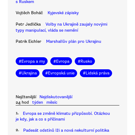
s Ruskem
Vojtěch Boháč
Kyjevské zápisky
Petr Jedlička
Volby na Ukrajině zaujaly novými
typy manipulací, vláda se nemění
Patrik Eichler
Marshallův plán pro Ukrajinu
#
Evropa a my
#
Evropa
#
Rusko
#
Ukrajina
#
Evropská unie
#
Lidská práva
Nejčtenější
Nejdiskutovanější
24 hod
týden
měsíc
1.
Evropa se změně klimatu přizpůsobí. Otázkou
je kdy, jak a co s příčinami
2.
Padesát odstínů lži a nová nekulturní politika