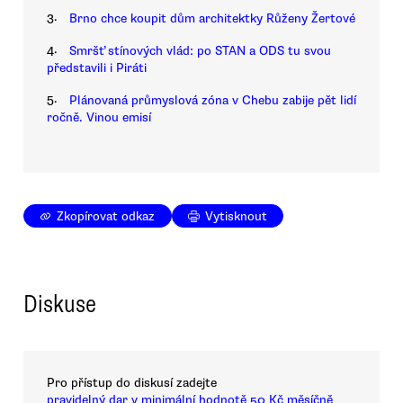
3.
Brno chce koupit dům architektky Růženy Žertové
4.
Smršť stínových vlád: po STAN a ODS tu svou
představili i Piráti
5.
Plánovaná průmyslová zóna v Chebu zabije pět lidí
ročně. Vinou emisí
Zkopírovat odkaz
Vytisknout
Diskuse
Pro přístup do diskusí zadejte
pravidelný dar v minimální hodnotě 50 Kč měsíčně