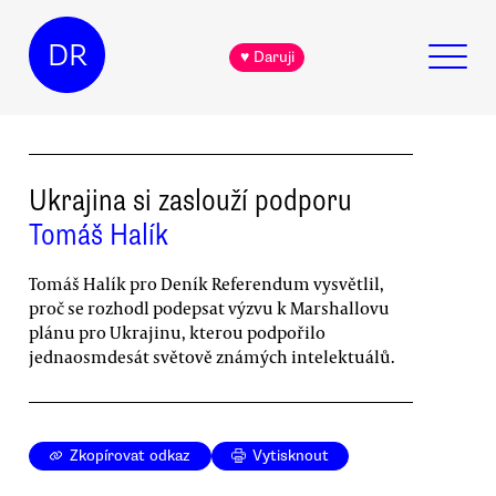
DR
♥ Daruji
Ukrajina si zaslouží podporu
Tomáš Halík
Tomáš Halík pro Deník Referendum vysvětlil,
proč se rozhodl podepsat výzvu k Marshallovu
plánu pro Ukrajinu, kterou podpořilo
jednaosmdesát světově známých intelektuálů.
Zkopírovat odkaz
Vytisknout