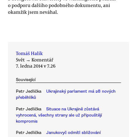
o podporu dalšího podobného dokumentu, ani
okamžik jsem neváhal.
Tomáš Halík
Svět
→
Komentář
7. ledna 2014 v 7.26
Související
Petr Jedlička
Ukrajinský parlament má 28 nových
přeběhlíků
Petr Jedlička
Situace na Ukrajině zůstává
vyhrocená, všechny strany ale už připouštějí
kompromis
Petr Jedlička
Janukovyč odmítl sbližování