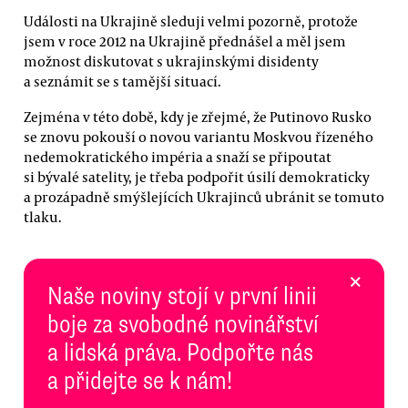
Události na Ukrajině sleduji velmi pozorně, protože
jsem v roce 2012 na Ukrajině přednášel a měl jsem
možnost diskutovat s ukrajinskými disidenty
a seznámit se s tamější situací.
Zejména v této době, kdy je zřejmé, že Putinovo Rusko
se znovu pokouší o novou variantu Moskvou řízeného
nedemokratického impéria a snaží se připoutat
si bývalé satelity, je třeba podpořit úsilí demokraticky
a prozápadně smýšlejících Ukrajinců ubránit se tomuto
tlaku.
×
Naše noviny stojí v první linii
boje za svobodné novinářství
a lidská práva. Podpořte nás
a přidejte se k nám!