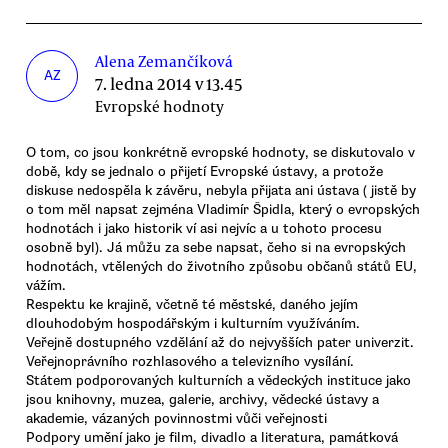
Alena Zemančíková
AZ
7. ledna 2014 v 13.45
Evropské hodnoty
O tom, co jsou konkrétně evropské hodnoty, se diskutovalo v
době, kdy se jednalo o přijetí Evropské ústavy, a protože
diskuse nedospěla k závěru, nebyla přijata ani ústava ( jistě by
o tom měl napsat zejména Vladimír Špidla, který o evropských
hodnotách i jako historik ví asi nejvíc a u tohoto procesu
osobně byl). Já můžu za sebe napsat, čeho si na evropských
hodnotách, vtělených do životního způsobu občanů států EU,
vážím.
Respektu ke krajině, včetně té městské, daného jejím
dlouhodobým hospodářským i kulturním využíváním.
Veřejně dostupného vzdělání až do nejvyšších pater univerzit.
Veřejnoprávního rozhlasového a televizního vysílání.
Státem podporovaných kulturních a vědeckých instituce jako
jsou knihovny, muzea, galerie, archivy, vědecké ústavy a
akademie, vázaných povinnostmi vůči veřejnosti
Podpory umění jako je film, divadlo a literatura, památková