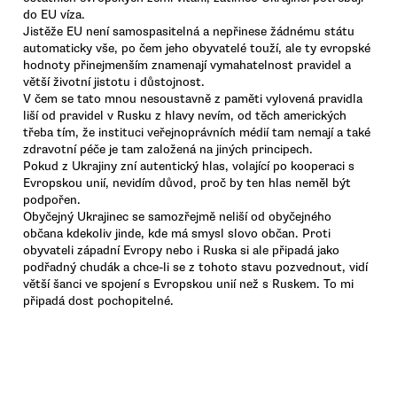
do EU víza.
Jistěže EU není samospasitelná a nepřinese žádnému státu
automaticky vše, po čem jeho obyvatelé touží, ale ty evropské
hodnoty přinejmenším znamenají vymahatelnost pravidel a
větší životní jistotu i důstojnost.
V čem se tato mnou nesoustavně z paměti vylovená pravidla
liší od pravidel v Rusku z hlavy nevím, od těch amerických
třeba tím, že instituci veřejnoprávních médií tam nemají a také
zdravotní péče je tam založená na jiných principech.
Pokud z Ukrajiny zní autentický hlas, volající po kooperaci s
Evropskou unií, nevidím důvod, proč by ten hlas neměl být
podpořen.
Obyčejný Ukrajinec se samozřejmě neliší od obyčejného
občana kdekoliv jinde, kde má smysl slovo občan. Proti
obyvateli západní Evropy nebo i Ruska si ale připadá jako
podřadný chudák a chce-li se z tohoto stavu pozvednout, vidí
větší šanci ve spojení s Evropskou unií než s Ruskem. To mi
připadá dost pochopitelné.