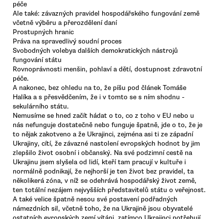
péče
Ale také: závazných pravidel hospodářského fungování země
včetně výběru a přerozdělení daní
Prostupných hranic
Práva na spravedlivý soudní proces
Svobodných volebya dalších demokratických nástrojů
fungování státu
Rovnoprávnosti menšin, pohlaví a dětí, dostupnost zdravotní
péče.
A nakonec, bez ohledu na to, že píšu pod článek Tomáše
Halíka a s přesvědčením, že i v tomto se s ním shodnu -
sekulárního státu.
Nemusíme se hned začít hádat o to, co z toho v EU nebo u
nás nefunguje dostatečně nebo funguje špatně, jde o to, že je
to nějak zakotveno a že Ukrajinci, zejména asi ti ze západní
Ukrajiny, cítí, že závazné nastolení evropských hodnot by jim
zlepšilo život osobní i občanský. Na své podzimní cestě na
Ukrajinu jsem slyšela od lidí, kteří tam pracují v kultuře i
normálně podnikají, že nejhorší je ten život bez pravidel, ta
několikerá zóna, v níž se odehrává hospodářský život země,
ten totální nezájem nejvyšších představitelů státu o veřejnost.
A také velice špatně nesou své postavení podřadných
námezdních sil, včetně toho, že na Ukrajině jsou obyvatelé
ostatních evropských zemí vítáni, zatímco Ukrajinci potřebují