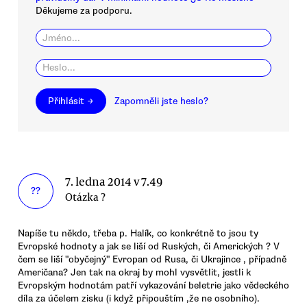
Děkujeme za podporu.
Přihlásit →
Zapomněli jste heslo?
7. ledna 2014 v 7.49
??
Otázka ?
Napíše tu někdo, třeba p. Halík, co konkrétně to jsou ty
Evropské hodnoty a jak se liší od Ruských, či Amerických ? V
čem se liší "obyčejný" Evropan od Rusa, či Ukrajince , případně
Američana? Jen tak na okraj by mohl vysvětlit, jestli k
Evropským hodnotám patří vykazování beletrie jako vědeckého
díla za účelem zisku (i když připouštím ,že ne osobního).