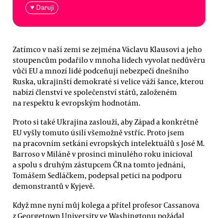
♥ Daruji
Zatímco v naší zemi se zejména Václavu Klausovi a jeho
stoupencům podařilo v mnoha lidech vyvolat nedůvěru
vůči EU a mnozí lidé podceňují nebezpečí dnešního
Ruska, ukrajinští demokraté si velice váží šance, kterou
nabízí členství ve společenství států, založeném
na respektu k evropským hodnotám.
Proto si také Ukrajina zaslouží, aby Západ a konkrétně
EU vyšly tomuto úsilí všemožně vstříc. Proto jsem
na pracovním setkání evropských intelektuálů s José M.
Barroso v Miláně v prosinci minulého roku inicioval
a spolu s druhým zástupcem ČR na tomto jednání,
Tomášem Sedláčkem, podepsal petici na podporu
demonstrantů v Kyjevě.
Když mne nyní můj kolega a přítel profesor Cassanova
z Georgetown University ve Washingtonu požádal