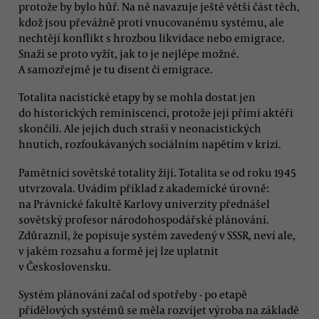
protože by bylo hůř. Na ně navazuje ještě větší část těch,
kdož jsou převážně proti vnucovanému systému, ale
nechtějí konflikt s hrozbou likvidace nebo emigrace.
Snaží se proto vyžít, jak to je nejlépe možné.
A samozřejmě je tu disent či emigrace.
Totalita nacistické etapy by se mohla dostat jen
do historických reminiscencí, protože její přímí aktéři
skončili. Ale jejich duch straší v neonacistických
hnutích, rozfoukávaných sociálním napětím v krizi.
Pamětníci sovětské totality žijí. Totalita se od roku 1945
utvrzovala. Uvádím příklad z akademické úrovně:
na Právnické fakultě Karlovy univerzity přednášel
sovětský profesor národohospodářské plánování.
Zdůraznil, že popisuje systém zavedený v SSSR, neví ale,
v jakém rozsahu a formě jej lze uplatnit
v Československu.
Systém plánování začal od spotřeby - po etapě
přídělových systémů se měla rozvíjet výroba na základě