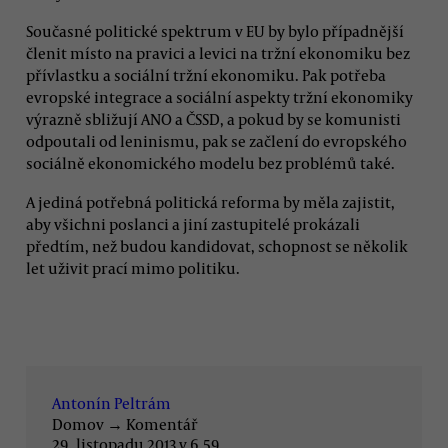
Současné politické spektrum v EU by bylo případnější
členit místo na pravici a levici na tržní ekonomiku bez
přívlastku a sociální tržní ekonomiku. Pak potřeba
evropské integrace a sociální aspekty tržní ekonomiky
výrazně sbližují ANO a ČSSD, a pokud by se komunisti
odpoutali od leninismu, pak se začlení do evropského
sociálně ekonomického modelu bez problémů také.
A jediná potřebná politická reforma by měla zajistit,
aby všichni poslanci a jiní zastupitelé prokázali
předtím, než budou kandidovat, schopnost se několik
let uživit prací mimo politiku.
Antonín Peltrám
Domov
→
Komentář
29. listopadu 2013 v 6.59