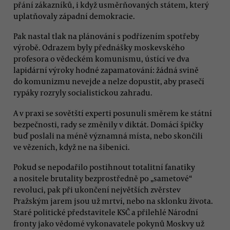
přání zákazníků, i když usměrňovaných státem, který
uplatňovaly západní demokracie.
Pak nastal tlak na plánování s podřízením spotřeby
výrobě. Odrazem byly přednášky moskevského
profesora o vědeckém komunismu, ústící ve dva
lapidární výroky hodné zapamatování: žádná svině
do komunizmu nevejde a nelze dopustit, aby prasečí
rypáky rozryly socialistickou zahradu.
A v praxi se sovětští experti posunuli směrem ke státní
bezpečnosti, rady se změnily v diktát. Domácí špičky
buď poslali na méně významná místa, nebo skončili
ve vězeních, když ne na šibenici.
Pokud se nepodařilo postihnout totalitní fanatiky
a nositele brutality bezprostředně po „sametové“
revoluci, pak při ukončení největších zvěrstev
Pražským jarem jsou už mrtví, nebo na sklonku života.
Staré politické představitele KSČ a přilehlé Národní
fronty jako vědomé vykonavatele pokynů Moskvy už