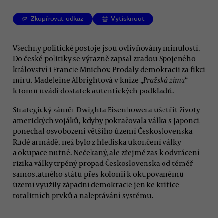
Zkopírovat odkaz
Vytisknout
Všechny politické postoje jsou ovlivňovány minulostí.
Do české politiky se výrazně zapsal zradou Spojeného
království i Francie Mnichov. Prodaly demokracii za fikci
míru. Madeleine Albrightová v knize „
Pražská zima
“
k tomu uvádí dostatek autentických podkladů.
Strategický záměr Dwighta Eisenhowera ušetřit životy
amerických vojáků, kdyby pokračovala válka s Japonci,
ponechal osvobození většího území Československa
Rudé armádě, než bylo z hlediska ukončení války
a okupace nutné. Nečekaný, ale zřejmě zas k odvrácení
rizika války trpěný propad Československa od téměř
samostatného státu přes kolonii k okupovanému
území využily západní demokracie jen ke kritice
totalitních prvků a naleptávání systému.