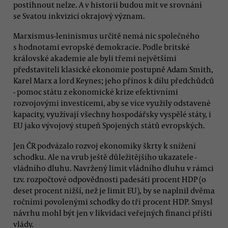
postihnout nelze. A v historii budou mít ve srovnání
se Svatou inkvizicí okrajový význam.
Marxismus-leninismus určitě nemá nic společného
s hodnotami evropské demokracie. Podle britské
královské akademie ale byli třemi největšími
představiteli klasické ekonomie postupně Adam Smith,
Karel Marx a lord Keynes; jeho přínos k dílu předchůdců
- pomoc státu z ekonomické krize efektivními
rozvojovými investicemi, aby se více využily odstavené
kapacity, využívají všechny hospodářsky vyspělé státy, i
EU jako vývojový stupeň Spojených států evropských.
Jen ČR podvázalo rozvoj ekonomiky škrty k snížení
schodku. Ale na vrub ještě důležitějšího ukazatele -
vládního dluhu. Navržený limit vládního dluhu v rámci
tzv. rozpočtové odpovědnosti padesáti procent HDP (o
deset procent nižší, než je limit EU), by se naplnil dvěma
ročními povolenými schodky do tří procent HDP. Smysl
návrhu mohl být jen v likvidaci veřejných financí příští
vlády.