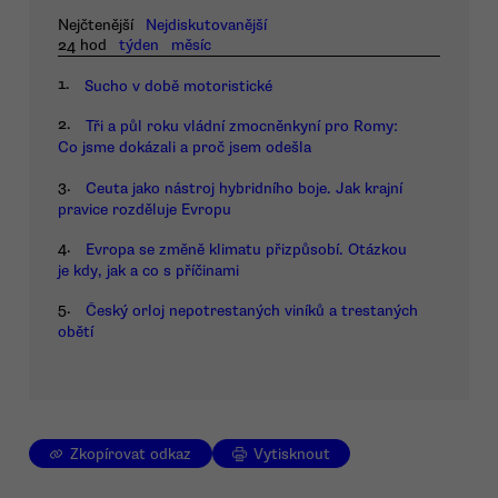
Nejčtenější
Nejdiskutovanější
24 hod
týden
měsíc
1.
Sucho v době motoristické
2.
Tři a půl roku vládní zmocněnkyní pro Romy:
Co jsme dokázali a proč jsem odešla
3.
Ceuta jako nástroj hybridního boje. Jak krajní
pravice rozděluje Evropu
4.
Evropa se změně klimatu přizpůsobí. Otázkou
je kdy, jak a co s příčinami
5.
Český orloj nepotrestaných viníků a trestaných
obětí
Zkopírovat odkaz
Vytisknout