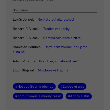
Související
Lukáš Jelínek
Není století jako století
Richard F. Vlasák
Tradice republiky
Richard F. Vlasák
Demokracie dnes a zítra
Stanislav Holubec
Dejte nám zbraně, dali jsme
si na ně
Adam Votruba
Bránit se, či nebránit se?
Libor Stejskal
Mnichovské trauma
#
Hospodářství a obchod
#
Evropská unie
#
Komunismus a minulý režim
#
Andrej Babiš