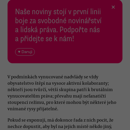
×
Naše noviny stojí v první linii
boje za svobodné novinářství
a lidská práva. Podpořte nás
a přidejte se k nám!
♥ Daruji
V podmínkách vynucované nadvlády se vždy
obyvatelstvo štěpí na vysoce aktivní kolaboranty;
někteří jsou tvůrčí, větší skupina patří k brutálním
vynucovatelům práva; převahu mají nefanatičtí
stoupenci režimu, pro které mohou být některé jeho
vnímané rysy přijatelné.
Pokud se exponují, má dokonce řada z nich pocit, že
nechce dopustit, aby byl na jejich místě někdo jiný,