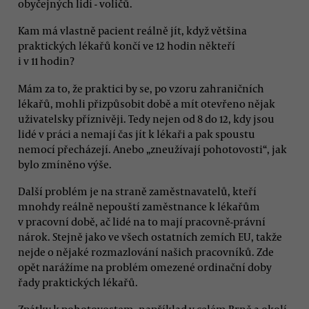
obyčejných lidí - voličů.
Kam má vlastně pacient reálně jít, když většina
praktických lékařů končí ve 12 hodin někteří
i v 11 hodin?
Mám za to, že praktici by se, po vzoru zahraničních
lékařů, mohli přizpůsobit době a mít otevřeno nějak
uživatelsky příznivěji. Tedy nejen od 8 do 12, kdy jsou
lidé v práci a nemají čas jít k lékaři a pak spoustu
nemocí přecházejí. Anebo „zneužívají pohotovosti“, jak
bylo zmíněno výše.
Další problém je na straně zaměstnavatelů, kteří
mnohdy reálně nepouští zaměstnance k lékařům
v pracovní době, ač lidé na to mají pracovně-právní
nárok. Stejně jako ve všech ostatních zemích EU, takže
nejde o nějaké rozmazlování našich pracovníků. Zde
opět narážíme na problém omezené ordinační doby
řady praktických lékařů.