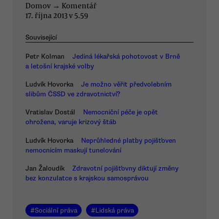
Domov
→
Komentář
17. října 2013 v 5.59
Související
Petr Kolman
Jediná lékařská pohotovost v Brně
a letošní krajské volby
Ludvík Hovorka
Je možno věřit předvolebním
slibům ČSSD ve zdravotnictví?
Vratislav Dostál
Nemocniční péče je opět
ohrožena, varuje krizový štáb
Ludvík Hovorka
Neprůhledné platby pojišťoven
nemocnicím maskují tunelování
Jan Žaloudík
Zdravotní pojišťovny diktují změny
bez konzulatce s krajskou samosprávou
#
Sociální práva
#
Lidská práva