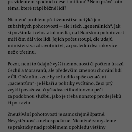
prezidentem spodních deseti milionů? Není právě toto
téma, které trápí běžné lidi?
Nicméně problém přetíženosti se netýká jen
zubařských pohotovostí — ale i těch „generálních“. Jak
si povšimla i celostátní média, na lékařskou pohotovost
míří čím dál více lidí. Jejich počet stoupl, dle údajů
ministerstva zdravotnictví, za poslední dva roky více
než o třetinu.
Pozor, není to údajně vyšší nemocností či počtem úrazů
Čechů a Moravanů, ale především změnou chování lidí
v ČR. Občanům - zde by se hodilo spíše označení
„pacientům“ - je lékaři a politiky vyčítáno, že si prý
zvykli považovat čtyřiadvacetihodinovou péči
za podobnou službu, jako je třeba nonstop prodej léků
či potravin.
Zneužívání pohotovostí je samozřejmě špatné.
Nesystémové a nehospodárné. Nicméně zamysleme
se prakticky nad problémem z pohledu většiny