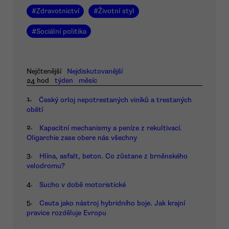
#
Zdravotnictví
#
Životní styl
#
Sociální politika
Nejčtenější
Nejdiskutovanější
24 hod
týden
měsíc
1.
Český orloj nepotrestaných viníků a trestaných
obětí
2.
Kapacitní mechanismy a peníze z rekultivací.
Oligarchie zase obere nás všechny
3.
Hlína, asfalt, beton. Co zůstane z brněnského
velodromu?
4.
Sucho v době motoristické
5.
Ceuta jako nástroj hybridního boje. Jak krajní
pravice rozděluje Evropu