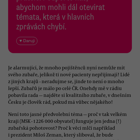
abychom mohli dál otevírat
témata, která v hlavních
zprávách chybí.
♥ Daruji
Je alarmující, že mnoho pojištěnců nyní nemůže mít
svého zubaře, jelikož ti nové pacienty nepřijímají! Lidé
z jiných krajů - neradujme se, jinde to není o mnoho
lepší. Zubařů je málo po celé ČR. Onehdy mě v rádiu
pobavila rada — najděte si kvalitního zubaře, v dnešním
Česku je člověk rád, pokud má vůbec nějakého!
Není toto jasné předvolební téma — proč v tak velkém
kraji (MSK - 1 226 000 obyvatel) funguje jen jedna (!)
zubařská pohotovost? Proč k věci mlčí například
i prezident Miloš Zeman, který sliboval, že bude