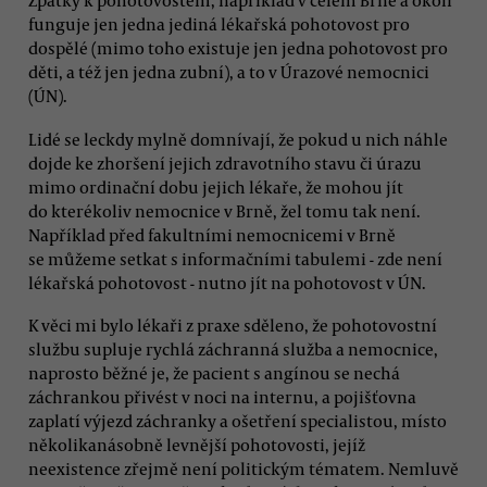
Zpátky k pohotovostem, například v celém Brně a okolí
funguje jen jedna jediná lékařská pohotovost pro
dospělé (mimo toho existuje jen jedna pohotovost pro
děti, a též jen jedna zubní), a to v Úrazové nemocnici
(ÚN).
Lidé se leckdy mylně domnívají, že pokud u nich náhle
dojde ke zhoršení jejich zdravotního stavu či úrazu
mimo ordinační dobu jejich lékaře, že mohou jít
do kterékoliv nemocnice v Brně, žel tomu tak není.
Například před fakultními nemocnicemi v Brně
se můžeme setkat s informačními tabulemi - zde není
lékařská pohotovost - nutno jít na pohotovost v ÚN.
K věci mi bylo lékaři z praxe sděleno, že pohotovostní
službu supluje rychlá záchranná služba a nemocnice,
naprosto běžné je, že pacient s angínou se nechá
záchrankou přivést v noci na internu, a pojišťovna
zaplatí výjezd záchranky a ošetření specialistou, místo
několikanásobně levnější pohotovosti, jejíž
neexistence zřejmě není politickým tématem. Nemluvě