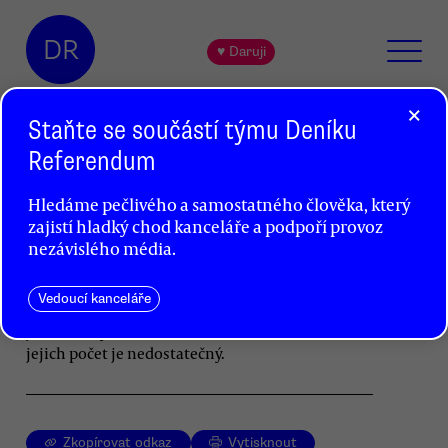
DR
♥ Daruji
×
Staňte se součástí týmu Deníku
Referendum
Zajímá dostupnost lékařské péče
Hledáme pečlivého a samostatného člověka, který
politiky?
zajistí hladký chod kanceláře a podpoří provoz
Petr Kolman
nezávislého média.
České pacienty trápí přetíženost zubařských
Vedoucí kanceláře
pohotovostí. Problém se ale týká pohotovostí
jako takových. Míří na ně čím dál více lidí, ale
jejich počet je nedostatečný.
Zkopírovat odkaz
Vytisknout