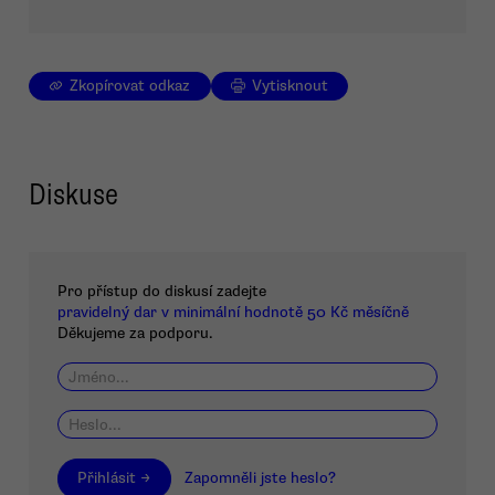
Zkopírovat odkaz
Vytisknout
Diskuse
Pro přístup do diskusí zadejte
pravidelný dar v minimální hodnotě 50 Kč měsíčně
Děkujeme za podporu.
Přihlásit →
Zapomněli jste heslo?