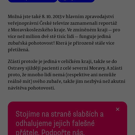
Možná jste také 8. 10. 2013 v hlavním zpravodajství
veřejnoprávní České televize zaznamenali reportáž
z Moravskoslezského kraje. Ve zmíněném kraji — pro
více než milion dvě stě tisíc lidí — funguje jediná
zubařská pohotovost! Která je přirozeně stále více
přetížená.
Zčásti protože je jediná v celičkém kraji, takže se do
Ostravy sjíždějí pacienti z celé severní Moravy. A zčásti
proto, že mnoho lidí nemá (respektive ani nemůže
reálně mít) svého zubaře, takže jim nezbývá než akutní
návštěva pohotovosti.
×
Stojíme na straně slabších a
odhalujeme jejich falešné
přátele. Podpořte nás,