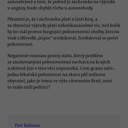
samozřejmě o tom, že pokud je záchranka na výjezdu
u angíny, bude chybět třeba u autonehody.
Pikantní je, že i záchranku platí z části kraj, a
za zbytečné výjezdy platí několikanásobně víc, než kolik
by ho stál provoz fungující pohotovostní služby, kterou
však z důvodů „úspor“ zredukoval. Zredukoval se počet
pohotovostí.
Negativně vnímám postoj státu, který problém
se zmiňovanými pohotovostmi nechává na krajích
a aktivně jim v této věci nepomáhá. Cum grano salis -
jedna lékařská pohotovost na skoro půl milionu
obyvatel, jako je tomu ve výše citovaném Brně, není
to málo milí politici?
Petr Kolman