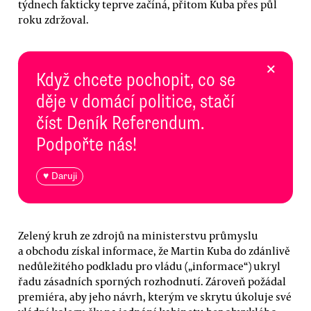
týdnech fakticky teprve začíná, přitom Kuba přes půl
roku zdržoval.
×
Když chcete pochopit, co se
děje v domácí politice, stačí
číst Deník Referendum.
Podpořte nás!
♥ Daruji
Zelený kruh ze zdrojů na ministerstvu průmyslu
a obchodu získal informace, že Martin Kuba do zdánlivě
nedůležitého podkladu pro vládu („informace“) ukryl
řadu zásadních sporných rozhodnutí. Zároveň požádal
premiéra, aby jeho návrh, kterým ve skrytu úkoluje své