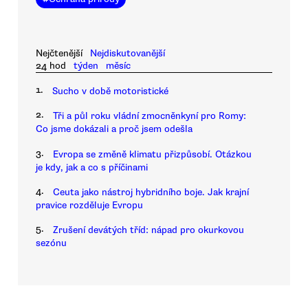
Nejčtenější
Nejdiskutovanější
24 hod
týden
měsíc
1.
Sucho v době motoristické
2.
Tři a půl roku vládní zmocněnkyní pro Romy:
Co jsme dokázali a proč jsem odešla
3.
Evropa se změně klimatu přizpůsobí. Otázkou
je kdy, jak a co s příčinami
4.
Ceuta jako nástroj hybridního boje. Jak krajní
pravice rozděluje Evropu
5.
Zrušení devátých tříd: nápad pro okurkovou
sezónu