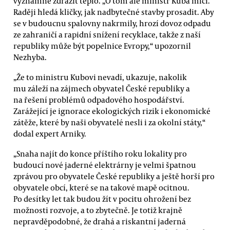
významně zdražit teplo. „O tom ale ministr Kuba mlčí.
Raději hledá kličky, jak nadbytečné stavby prosadit. Aby
se v budoucnu spalovny nakrmily, hrozí dovoz odpadu
ze zahraničí a rapidní snížení recyklace, takže z naší
republiky může být popelnice Evropy,“ upozornil
Nezhyba.
„Že to ministru Kubovi nevadí, ukazuje, nakolik
mu záleží na zájmech obyvatel České republiky a
na řešení problémů odpadového hospodářství.
Zarážející je ignorace ekologických rizik i ekonomické
zátěže, které by naši obyvatelé nesli i za okolní státy,“
dodal expert Arniky.
„Snaha najít do konce příštího roku lokality pro
budoucí nové jaderné elektrárny je velmi špatnou
zprávou pro obyvatele České republiky a ještě horší pro
obyvatele obcí, které se na takové mapě ocitnou.
Po desítky let tak budou žít v pocitu ohrožení bez
možnosti rozvoje, a to zbytečně. Je totiž krajně
nepravděpodobné, že drahá a riskantní jaderná