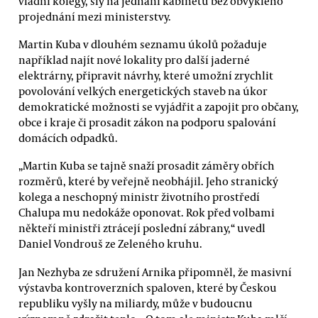
vládní kolegy, šly na jednání kabinetu bez obvyklého
projednání mezi ministerstvy.
Martin Kuba v dlouhém seznamu úkolů požaduje
například najít nové lokality pro další jaderné
elektrárny, připravit návrhy, které umožní zrychlit
povolování velkých energetických staveb na úkor
demokratické možnosti se vyjádřit a zapojit pro občany,
obce i kraje či prosadit zákon na podporu spalování
domácích odpadků.
„Martin Kuba se tajně snaží prosadit záměry obřích
rozměrů, které by veřejně neobhájil. Jeho stranický
kolega a neschopný ministr životního prostředí
Chalupa mu nedokáže oponovat. Rok před volbami
někteří ministři ztrácejí poslední zábrany,“ uvedl
Daniel Vondrouš ze Zeleného kruhu.
Jan Nezhyba ze sdružení Arnika připomněl, že masivní
výstavba kontroverzních spaloven, které by Českou
republiku vyšly na miliardy, může v budoucnu