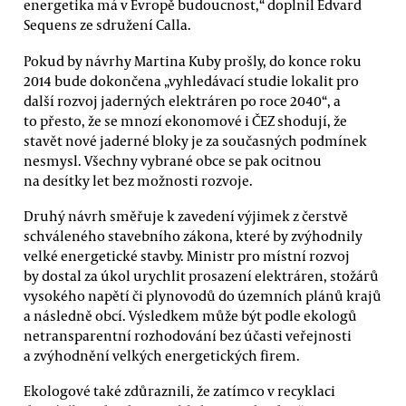
energetika má v Evropě budoucnost,“ doplnil Edvard
Sequens ze sdružení Calla.
Pokud by návrhy Martina Kuby prošly, do konce roku
2014 bude dokončena „vyhledávací studie lokalit pro
další rozvoj jaderných elektráren po roce 2040“, a
to přesto, že se mnozí ekonomové i ČEZ shodují, že
stavět nové jaderné bloky je za současných podmínek
nesmysl. Všechny vybrané obce se pak ocitnou
na desítky let bez možnosti rozvoje.
Druhý návrh směřuje k zavedení výjimek z čerstvě
schváleného stavebního zákona, které by zvýhodnily
velké energetické stavby. Ministr pro místní rozvoj
by dostal za úkol urychlit prosazení elektráren, stožárů
vysokého napětí či plynovodů do územních plánů krajů
a následně obcí. Výsledkem může být podle ekologů
netransparentní rozhodování bez účasti veřejnosti
a zvýhodnění velkých energetických firem.
Ekologové také zdůraznili, že zatímco v recyklaci