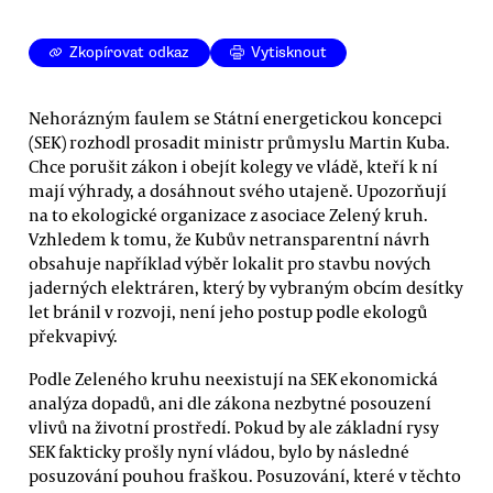
Zkopírovat odkaz
Vytisknout
Nehorázným faulem se Státní energetickou koncepci
(SEK) rozhodl prosadit ministr průmyslu Martin Kuba.
Chce porušit zákon i obejít kolegy ve vládě, kteří k ní
mají výhrady, a dosáhnout svého utajeně. Upozorňují
na to ekologické organizace z asociace Zelený kruh.
Vzhledem k tomu, že Kubův netransparentní návrh
obsahuje například výběr lokalit pro stavbu nových
jaderných elektráren, který by vybraným obcím desítky
let bránil v rozvoji, není jeho postup podle ekologů
překvapivý.
Podle Zeleného kruhu neexistují na SEK ekonomická
analýza dopadů, ani dle zákona nezbytné posouzení
vlivů na životní prostředí. Pokud by ale základní rysy
SEK fakticky prošly nyní vládou, bylo by následné
posuzování pouhou fraškou. Posuzování, které v těchto