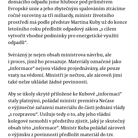
domácího odpadu jsme hluboce pod průměrem
Evropské unie a jeho zbytečným spalováním ztrácíme
ročně suroviny za tři miliardy, ministr životního
prostředí má podle představ Martina Kuby už do konce
letošního roku předložit odpadový zákon „s cílem
vytvořit vhodné podmínky pro energetické využití
odpadů“.
Svérázný je nejen obsah ministrova návrhu, ale
i proces, jímž ho prosazuje. Materiály označené jako
„informace“ nejsou vládou projednávány, ale pouze
vzaty na vědomí. Ministři je nečtou, ale zároveň jimi
také nelze ukládat žádné povinnosti.
Aby se úkoly skrytě přiložené ke Kubově „informaci“
staly platnými, požádal ministr premiéra Nečase
o výjimečné zařazení materiálu do části jednání vlády
„s rozpravou“. Usiluje tedy o to, aby jeho vládní
kolegové nemohli v předstihu zjistit, jaký je skutečný
obsah této „informace“. Ministr Kuba požádal zároveň
o výjimku z povinnosti předložit materiál do tzv.