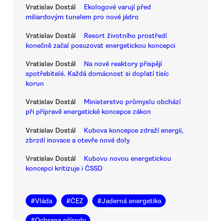
Vratislav Dostál
Ekologové varují před
miliardovým tunelem pro nové jádro
Vratislav Dostál
Resort životního prostředí
konečně začal posuzovat energetickou koncepci
Vratislav Dostál
Na nové reaktory přispějí
spotřebitelé. Každá domácnost si doplatí tisíc
korun
Vratislav Dostál
Ministerstvo průmyslu obchází
při přípravě energetické koncepce zákon
Vratislav Dostál
Kubova koncepce zdraží energii,
zbrzdí inovace a otevře nové doly
Vratislav Dostál
Kubovu novou energetickou
koncepci kritizuje i ČSSD
#
Vláda
#
ČEZ
#
Jaderná energetika
#
Ochrana přírody