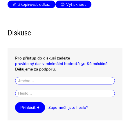
Zkopírovat odkaz
Vytisknout
Diskuse
Pro přístup do diskusí zadejte
pravidelný dar v minimální hodnotě 50 Kč měsíčně
Děkujeme za podporu.
Přihlásit →
Zapomněli jste heslo?