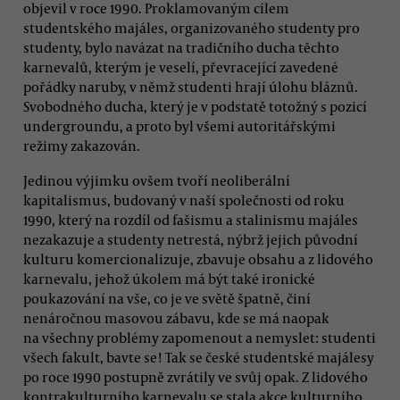
objevil v roce 1990. Proklamovaným cílem
studentského majáles, organizovaného studenty pro
studenty, bylo navázat na tradičního ducha těchto
karnevalů, kterým je veselí, převracející zavedené
pořádky naruby, v němž studenti hrají úlohu bláznů.
Svobodného ducha, který je v podstatě totožný s pozicí
undergroundu, a proto byl všemi autoritářskými
režimy zakazován.
Jedinou výjimku ovšem tvoří neoliberální
kapitalismus, budovaný v naší společnosti od roku
1990, který na rozdíl od fašismu a stalinismu majáles
nezakazuje a studenty netrestá, nýbrž jejich původní
kulturu komercionalizuje, zbavuje obsahu a z lidového
karnevalu, jehož úkolem má být také ironické
poukazování na vše, co je ve světě špatně, činí
nenáročnou masovou zábavu, kde se má naopak
na všechny problémy zapomenout a nemyslet: studenti
všech fakult, bavte se! Tak se české studentské majálesy
po roce 1990 postupně zvrátily ve svůj opak. Z lidového
kontrakulturního karnevalu se stala akce kulturního