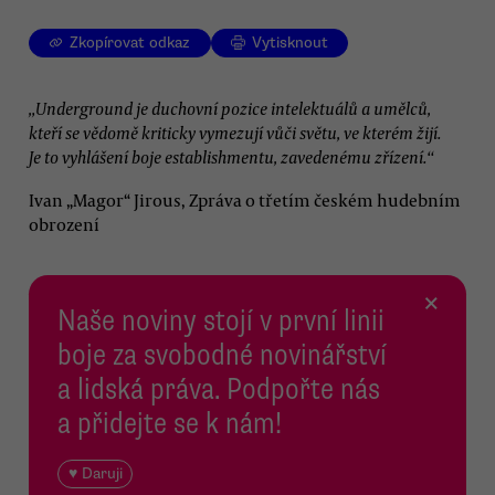
Zkopírovat odkaz
Vytisknout
„Underground je duchovní pozice intelektuálů a umělců,
kteří se vědomě kriticky vymezují vůči světu, ve kterém žijí.
Je to vyhlášení boje establishmentu, zavedenému zřízení.“
Ivan „Magor“ Jirous, Zpráva o třetím českém hudebním
obrození
×
Naše noviny stojí v první linii
boje za svobodné novinářství
a lidská práva. Podpořte nás
a přidejte se k nám!
♥ Daruji