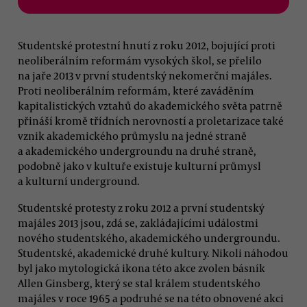
Studentské protestní hnutí z roku 2012, bojující proti
neoliberálním reformám vysokých škol, se přelilo
na jaře 2013 v první studentský nekomerční majáles.
Proti neoliberálním reformám, které zaváděním
kapitalistických vztahů do akademického světa patrně
přináší kromě třídních nerovností a proletarizace také
vznik akademického průmyslu na jedné straně
a akademického undergroundu na druhé straně,
podobně jako v kultuře existuje kulturní průmysl
a kulturní underground.
Studentské protesty z roku 2012 a první studentský
majáles 2013 jsou, zdá se, zakládajícími událostmi
nového studentského, akademického undergroundu.
Studentské, akademické druhé kultury. Nikoli náhodou
byl jako mytologická ikona této akce zvolen básník
Allen Ginsberg, který se stal králem studentského
majáles v roce 1965 a podruhé se na této obnovené akci