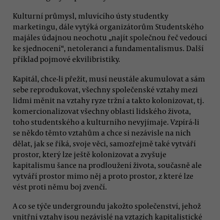
Kulturní průmysl, mluvícího ústy studentky
marketingu, dále vytýká organizátorům Studentského
majáles údajnou neochotu „najít společnou řeč vedoucí
ke sjednocení“, netoleranci a fundamentalismus. Další
příklad pojmové ekvilibristiky.
Kapitál, chce-li přežít, musí neustále akumulovat a sám
sebe reprodukovat, všechny společenské vztahy mezi
lidmi měnit na vztahy ryze tržní a takto kolonizovat, tj.
komercionalizovat všechny oblasti lidského života,
toho studentského a kulturního nevyjímaje. Vzpírá-li
se někdo těmto vztahům a chce si nezávisle na nich
dělat, jak se říká, svoje věci, samozřejmě také vytváří
prostor, který lze ještě kolonizovat a zvyšuje
kapitalismu šance na prodloužení života, současně ale
vytváří prostor mimo něj a proto prostor, z které lze
vést proti němu boj zvenčí.
A co se týče undergroundu jakožto společenství, jehož
vnitřní vztahy jsou nezávislé na vztazích kapitalistické