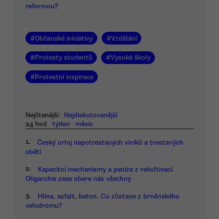
reformou?
#
Občanské iniciativy
#
Vzdělání
#
Protesty studentů
#
Vysoké školy
#
Protestní inspirace
Nejčtenější
Nejdiskutovanější
24 hod
týden
měsíc
1.
Český orloj nepotrestaných viníků a trestaných
obětí
2.
Kapacitní mechanismy a peníze z rekultivací.
Oligarchie zase obere nás všechny
3.
Hlína, asfalt, beton. Co zůstane z brněnského
velodromu?