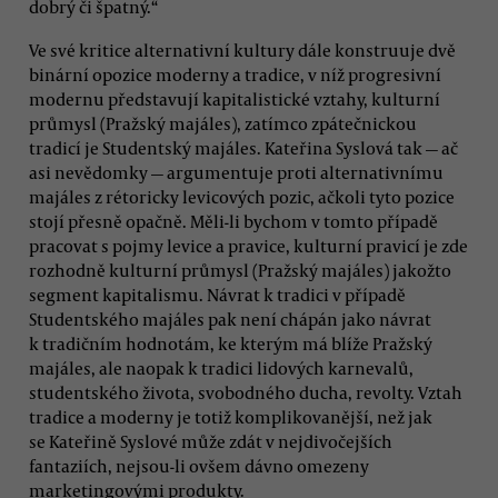
dobrý či špatný.“
Ve své kritice alternativní kultury dále konstruuje dvě
binární opozice moderny a tradice, v níž progresivní
modernu představují kapitalistické vztahy, kulturní
průmysl (Pražský majáles), zatímco zpátečnickou
tradicí je Studentský majáles. Kateřina Syslová tak — ač
asi nevědomky — argumentuje proti alternativnímu
majáles z rétoricky levicových pozic, ačkoli tyto pozice
stojí přesně opačně. Měli-li bychom v tomto případě
pracovat s pojmy levice a pravice, kulturní pravicí je zde
rozhodně kulturní průmysl (Pražský majáles) jakožto
segment kapitalismu. Návrat k tradici v případě
Studentského majáles pak není chápán jako návrat
k tradičním hodnotám, ke kterým má blíže Pražský
majáles, ale naopak k tradici lidových karnevalů,
studentského života, svobodného ducha, revolty. Vztah
tradice a moderny je totiž komplikovanější, než jak
se Kateřině Syslové může zdát v nejdivočejších
fantaziích, nejsou-li ovšem dávno omezeny
marketingovými produkty.