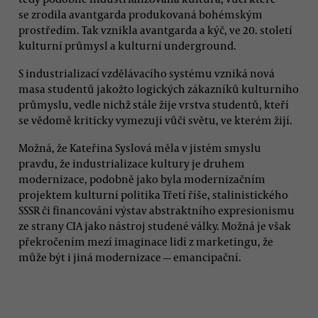
se zrodila avantgarda produkovaná bohémským
prostředím. Tak vznikla avantgarda a kýč, ve 20. století
kulturní průmysl a kulturní underground.
S industrializací vzdělávacího systému vzniká nová
masa studentů jakožto logických zákazníků kulturního
průmyslu, vedle nichž stále žije vrstva studentů, kteří
se vědomě kriticky vymezují vůči světu, ve kterém žijí.
Možná, že Kateřina Syslová měla v jistém smyslu
pravdu, že industrializace kultury je druhem
modernizace, podobně jako byla modernizačním
projektem kulturní politika Třetí říše, stalinistického
SSSR či financování výstav abstraktního expresionismu
ze strany CIA jako nástroj studené války. Možná je však
překročením mezí imaginace lidí z marketingu, že
může být i jiná modernizace — emancipační.