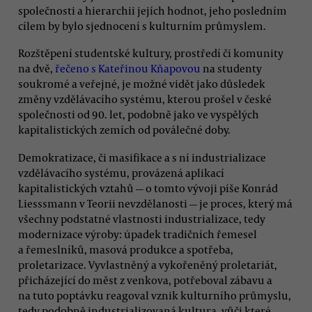
společnosti a hierarchii jejích hodnot, jeho posledním
cílem by bylo sjednocení s kulturním průmyslem.
Rozštěpení studentské kultury, prostředí či komunity
na dvě,
řečeno s Kateřinou Kňapovou
na studenty
soukromé a veřejné, je možné vidět jako důsledek
změny vzdělávacího systému, kterou prošel v české
společnosti od 90. let, podobně jako ve vyspělých
kapitalistických zemích od poválečné doby.
Demokratizace, či masifikace a s ní industrializace
vzdělávacího systému, provázená aplikací
kapitalistických vztahů — o tomto vývoji píše Konrád
Liesssmann v Teorii nevzdělanosti — je proces, který má
všechny podstatné vlastnosti industrializace, tedy
modernizace výroby: úpadek tradičních řemesel
a řemeslníků, masová produkce a spotřeba,
proletarizace. Vyvlastněný a vykořeněný proletariát,
přicházející do měst z venkova, potřeboval zábavu a
na tuto poptávku reagoval vznik kulturního průmyslu,
tedy podobně industrializovaná kultura, vůči které