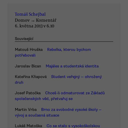
Tomáš Schejbal
Domov
→
Komentář
6. května 2013 v 6.10
Související
Matouš Hruška
Rebelka, kterou bychom
potřebovali
Jaroslav Bican
Majáles a studentská identita
Kateřina Kňapová
Student veřejný — ohrožený
druh
Josef Patočka
Chceš-li odmaturovat ze Základů
společenských věd, přetvařuj se
Martin Vrba
Brno za svobodné vysoké školy —
vývoj a současná situace
Lukáš Matoška
Co se stalo s vysokoškolskou