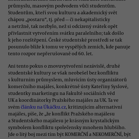
průmyslu, masovým podvodem vůči studentům.
Studentům, kteří svou kulturu a akademický svět
chápou „postaru“, tj. před — či nekapitalisticky
a netržně, tak nezbylo, než si odcizený svátek opět
přivlastnit vytvořením svátku paralelního; tak došlo
k jeho rozštěpení. České studentské prostředí se tak
posunulo blíže k tomu ve vyspělých zemích, kde panuje
tento rozpor nepřerušovaně od 60. let.
Ani tento pokus o znovuvytvoření nezávislé, druhé
studentské kultury se však neobešel bez konfliktu
s kulturním průmyslem, mluvícím ústy organizátorů
komerčního majáles, konkrétně ústy Kateřiny Syslové,
studentky marketingu na Fakultě sociálních věd
UK a koordinátorky Pražského majáles za UK. Ta ve
svém
článku na Úkáčku.cz
, kritizujícím alternativní
majáles, píše, že „že konflikt Pražského majálesu
a Studentského majálesu je krásným krystalickým
symbolem konfliktu společensky mnohem hlubšího.
Jde o lítý boj mezi tím být KOMERČNÍ a NEKOMERČNÍ, být