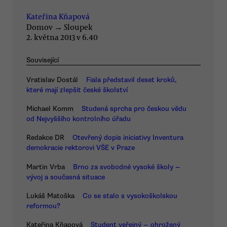
Kateřina Kňapová
Domov
→
Sloupek
2. května 2013 v 6.40
Související
Vratislav Dostál
Fiala představil deset kroků,
které mají zlepšit české školství
Michael Komm
Studená sprcha pro českou vědu
od Nejvyššího kontrolního úřadu
Redakce DR
Otevřený dopis iniciativy Inventura
demokracie rektorovi VŠE v Praze
Martin Vrba
Brno za svobodné vysoké školy —
vývoj a současná situace
Lukáš Matoška
Co se stalo s vysokoškolskou
reformou?
Kateřina Kňapová
Student veřejný — ohrožený