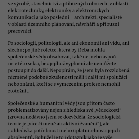
ve výrobě, stavebnictví a příbuzných oborech; v oblasti
elektrotechniky, elektroniky a elektronických
komunikací a jako poslední — architekti, specialisté
v oblasti územního plánování, návrháři a příbuzní
pracovníci.
Po sociologii, politologii, ale ani ekonomii ani vidu, ani
slechu; po jiné roletce, která by třeba mohla
společenské vědy obsahovat, také ne, nebo aspoň
ne v této sekci, bez jejíhož vyplnění ale nemůžete
postoupit do další. Nepopírám, že jsem byla rozzlobená,
nicméně podobné zkušenosti měli i další mí spolužáci
nebo známí, kteří se s vymezením profese nemohli
ztotožnit.
Společenské a humanitní vědy jsou přitom často
problematizovány nejen z hlediska své „vědeckosti“
(zrovna nedávno jsem se dozvěděla, že sociologická
teorie je „více či méně atraktivní žvanění“), ale
i z hlediska potřebnosti nebo uplatnitelnosti jejich
absolventů. Bohužel je to i dotazník jako je výše