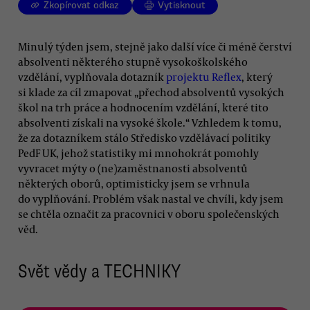
Zkopírovat odkaz
Vytisknout
Minulý týden jsem, stejně jako další více či méně čerství
absolventi některého stupně vysokoškolského
vzdělání, vyplňovala dotazník
projektu Reflex
, který
si klade za cíl zmapovat „přechod absolventů vysokých
škol na trh práce a hodnocením vzdělání, které tito
absolventi získali na vysoké škole.“ Vzhledem k tomu,
že za dotazníkem stálo Středisko vzdělávací politiky
PedF UK, jehož statistiky mi mnohokrát pomohly
vyvracet mýty o (ne)zaměstnanosti absolventů
některých oborů, optimisticky jsem se vrhnula
do vyplňování. Problém však nastal ve chvíli, kdy jsem
se chtěla označit za pracovnici v oboru společenských
věd.
Svět vědy a TECHNIKY