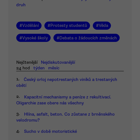
druh
#
Vzdělání
#
Protesty studentů
#
Věda
#
Vysoké školy
#
Debata o žádoucích změnách
Nejčtenější
Nejdiskutovanější
24 hod
týden
měsíc
1.
Český orloj nepotrestaných viníků a trestaných
obětí
2.
Kapacitní mechanismy a peníze z rekultivací.
Oligarchie zase obere nás všechny
3.
Hlína, asfalt, beton. Co zůstane z brněnského
velodromu?
4.
Sucho v době motoristické