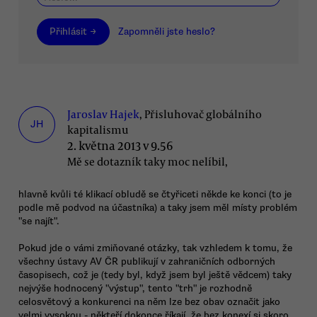
Přihlásit →
Zapomněli jste heslo?
Jaroslav Hajek
, Přisluhovač globálního
JH
kapitalismu
2. května 2013 v 9.56
Mě se dotazník taky moc nelíbil,
hlavně kvůli té klikací obludě se čtyřiceti někde ke konci (to je
podle mě podvod na účastníka) a taky jsem měl místy problém
"se najít".
Pokud jde o vámi zmiňované otázky, tak vzhledem k tomu, že
všechny ústavy AV ČR publikují v zahraničních odborných
časopisech, což je (tedy byl, když jsem byl ještě vědcem) taky
nejvýše hodnocený "výstup", tento "trh" je rozhodně
celosvětový a konkurenci na něm lze bez obav označit jako
velmi vysokou - někteří dokonce říkají, že bez konexí si skoro