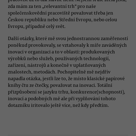
zda mám za ten „relevantní trh“ pro naše
společenskovědní pracoviště považovat třeba jen
Českou republiku nebo Střední Evropu, nebo celou
Evropu, případně celý svět.
Další otázky, které mě svou jednostrannou zaměřeností
poněkud provokovaly, se vztahovaly k míře zaváděných
inovací v organizaci a to v oblasti: produkovaných
výrobků nebo služeb, používaných technologií,
zařízení, nástrojů a konečně v uplatňovaných
znalostech, metodách. Pochopitelně mě nejdřív
napadla otázka, jestli lze to, že místo klasické papírové
knihy čtu ze čtečky, považovat na inovaci. Totální
přizpůsobení se jazyku trhu, konkurence(schopnosti),
inovací a podobných mě ale při vyplňování tohoto
dotazníku iritovalo ještě více, než kdy předtím.