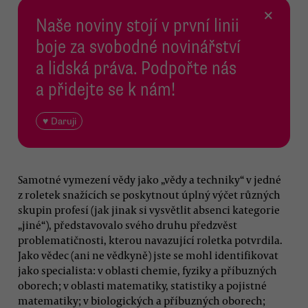
×
Naše noviny stojí v první linii
boje za svobodné novinářství
a lidská práva. Podpořte nás
a přidejte se k nám!
♥ Daruji
Samotné vymezení vědy jako „vědy a techniky“ v jedné
z roletek snažících se poskytnout úplný výčet různých
skupin profesí (jak jinak si vysvětlit absenci kategorie
„jiné“), představovalo svého druhu předzvěst
problematičnosti, kterou navazující roletka potvrdila.
Jako vědec (ani ne vědkyně) jste se mohl identifikovat
jako specialista: v oblasti chemie, fyziky a příbuzných
oborech; v oblasti matematiky, statistiky a pojistné
matematiky; v biologických a příbuzných oborech;