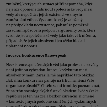
zmíněný, který jejich situaci příliš nepomáhá, když
nejenže opomene zahrnout společenské vědy mezi
vědy, ale nepočítá s jejich existencí ve smyslu
zaměstnání vůbec. Výzkum, který je založený
na předpokladu neexistence, pak může poměrně
zásadním způsobem podpořit argumenty těch, kteří
tvrdí, že jsou společenské vědy jako takové k ničemu,
případně, že jejich absolventi jen těžko hledají
uplatnění v oboru.
Inovace, konkurence & newspeak
Neexistence společenských věd jako profese nebo vědy
není jedinou výhradou, kterou k výzkumu mezi
absolventy mám. Zarazila mě například tato otázka:
„Jak silná konkurence panuje na trhu, na němž Vaše
organizace působí?“ Chtělo se mi ironicky poznamenat,
že na trhu sociologických ústavů Akademií věd v České
republice je ten náš zcela bezkonkurenční, nicméně
v kontextu jiných podobně zaměřených výzkumných
pracovišť už to tak slavné není. Nejsem si ale zcela jistá,