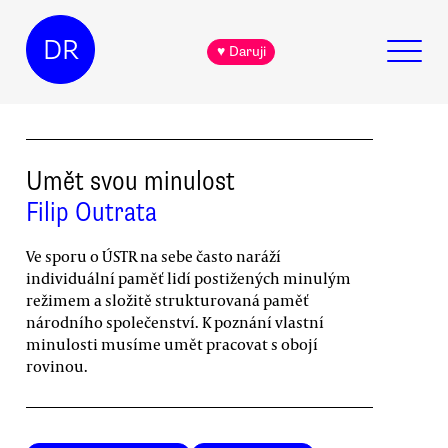
DR
♥ Daruji
Umět svou minulost
Filip Outrata
Ve sporu o ÚSTR na sebe často naráží
individuální paměť lidí postižených minulým
režimem a složitě strukturovaná paměť
národního společenství. K poznání vlastní
minulosti musíme umět pracovat s obojí
rovinou.