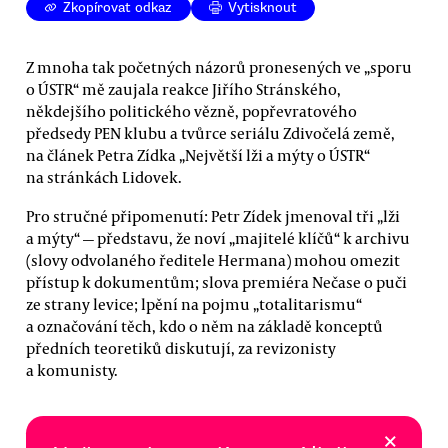
Zkopírovat odkaz
Vytisknout
Z mnoha tak početných názorů pronesených ve „sporu
o ÚSTR“ mě zaujala reakce Jiřího Stránského,
někdejšího politického vězně, popřevratového
předsedy PEN klubu a tvůrce seriálu Zdivočelá země,
na článek Petra Zídka „Největší lži a mýty o ÚSTR“
na stránkách Lidovek.
Pro stručné připomenutí: Petr Zídek jmenoval tři „lži
a mýty“ — představu, že noví „majitelé klíčů“ k archivu
(slovy odvolaného ředitele Hermana) mohou omezit
přístup k dokumentům; slova premiéra Nečase o puči
ze strany levice; lpění na pojmu „totalitarismu“
a označování těch, kdo o něm na základě konceptů
předních teoretiků diskutují, za revizonisty
a komunisty.
×