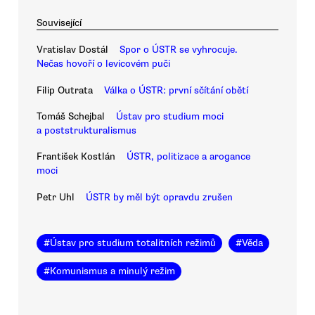
Související
Vratislav Dostál
Spor o ÚSTR se vyhrocuje.
Nečas hovoří o levicovém puči
Filip Outrata
Válka o ÚSTR: první sčítání obětí
Tomáš Schejbal
Ústav pro studium moci
a poststrukturalismus
František Kostlán
ÚSTR, politizace a arogance
moci
Petr Uhl
ÚSTR by měl být opravdu zrušen
#
Ústav pro studium totalitních režimů
#
Věda
#
Komunismus a minulý režim