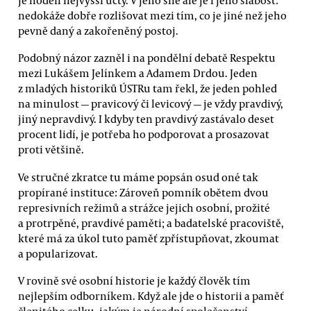
nedokáže dobře rozlišovat mezi tím, co je jiné než jeho
pevně daný a zakořeněný postoj.
Podobný názor zazněl i na pondělní debatě Respektu
mezi Lukášem Jelínkem a Adamem Drdou. Jeden
z mladých historiků ÚSTRu tam řekl, že jeden pohled
na minulost — pravicový či levicový — je vždy pravdivý,
jiný nepravdivý. I kdyby ten pravdivý zastávalo deset
procent lidí, je potřeba ho podporovat a prosazovat
proti většině.
Ve stručné zkratce tu máme popsán osud oné tak
propírané instituce: Zároveň pomník obětem dvou
represivních režimů a strážce jejich osobní, prožité
a protrpěné, pravdivé paměti; a badatelské pracoviště,
které má za úkol tuto paměť zpřístupňovat, zkoumat
a popularizovat.
V rovině své osobní historie je každý člověk tím
nejlepším odborníkem. Když ale jde o historii a paměť
členitého celku, jakým je národní společenství