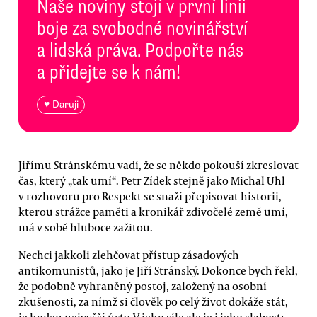
Naše noviny stojí v první linii
boje za svobodné novinářství
a lidská práva. Podpořte nás
a přidejte se k nám!
♥ Daruji
Jiřímu Stránskému vadí, že se někdo pokouší zkreslovat
čas, který „tak umí“. Petr Zídek stejně jako Michal Uhl
v rozhovoru pro Respekt se snaží přepisovat historii,
kterou strážce paměti a kronikář zdivočelé země umí,
má v sobě hluboce zažitou.
Nechci jakkoli zlehčovat přístup zásadových
antikomunistů, jako je Jiří Stránský. Dokonce bych řekl,
že podobně vyhraněný postoj, založený na osobní
zkušenosti, za nímž si člověk po celý život dokáže stát,
je hoden nejvyšší úcty. V jeho síle ale je i jeho slabost: