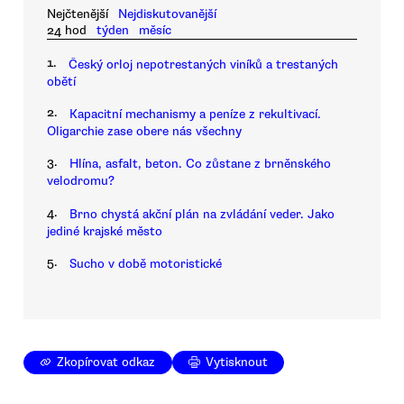
Nejčtenější
Nejdiskutovanější
24 hod
týden
měsíc
1.
Český orloj nepotrestaných viníků a trestaných
obětí
2.
Kapacitní mechanismy a peníze z rekultivací.
Oligarchie zase obere nás všechny
3.
Hlína, asfalt, beton. Co zůstane z brněnského
velodromu?
4.
Brno chystá akční plán na zvládání veder. Jako
jediné krajské město
5.
Sucho v době motoristické
Zkopírovat odkaz
Vytisknout