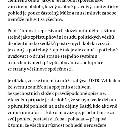
v určitém období, každý osobně pravdivý a autentický
pohled je pouze částečný. Může a musí mluvit za sebe;
nemůže mluvit za všechny.
Popis činnosti represivních složek minulého režimu,
stejně jako zpřístupňování osudu politických vězňů,
disidentů nebo sedláků postižených kolektivizací
je cenný a potřebný. Stejně tak je ale cenné a potřebné
uvažovat i o druhé straně stejného systému,
o mechanismech přizpůsobování a spolupráce
ze strany většinové společnosti.
Je otázka, zda se tím má a může zabývat ÚSTR. Vzhledem
ke svému zaměření a spojení s archivem
bezpečnostních složek pravděpodobně spíše ne.
V každém případě je ale dobře, že se nyní vede debata
o pluralitě pohledů na naše dějiny. Každý, kdo aktivně
vnímá minulost — kdo o ní uvažuje, je ochoten se za
svůj pohled postavit a třeba i pohádat — přispívá
k tomu, že všechnu různost pohledů nerozežere