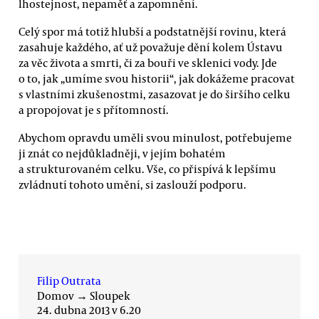
lhostejnost, nepaměť a zapomnění.
Celý spor má totiž hlubší a podstatnější rovinu, která
zasahuje každého, ať už považuje dění kolem Ústavu
za věc života a smrti, či za bouři ve sklenici vody. Jde
o to, jak „umíme svou historii“, jak dokážeme pracovat
s vlastními zkušenostmi, zasazovat je do širšího celku
a propojovat je s přítomností.
Abychom opravdu uměli svou minulost, potřebujeme
ji znát co nejdůkladněji, v jejím bohatém
a strukturovaném celku. Vše, co přispívá k lepšímu
zvládnutí tohoto umění, si zaslouží podporu.
Filip Outrata
Domov
→
Sloupek
24. dubna 2013 v 6.20