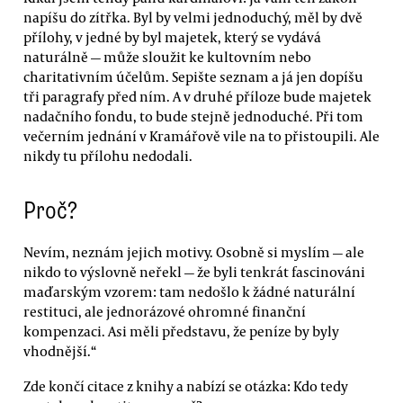
napíšu do zítřka. Byl by velmi jednoduchý, měl by dvě
přílohy, v jedné by byl majetek, který se vydává
naturálně — může sloužit ke kultovním nebo
charitativním účelům. Sepište seznam a já jen dopíšu
tři paragrafy před ním. A v druhé příloze bude majetek
nadačního fondu, to bude stejně jednoduché. Při tom
večerním jednání v Kramářově vile na to přistoupili. Ale
nikdy tu přílohu nedodali.
Proč?
Nevím, neznám jejich motivy. Osobně si myslím — ale
nikdo to výslovně neřekl — že byli tenkrát fascinováni
maďarským vzorem: tam nedošlo k žádné naturální
restituci, ale jednorázové ohromné finanční
kompenzaci. Asi měli představu, že peníze by byly
vhodnější.“
Zde končí citace z knihy a nabízí se otázka: Kdo tedy