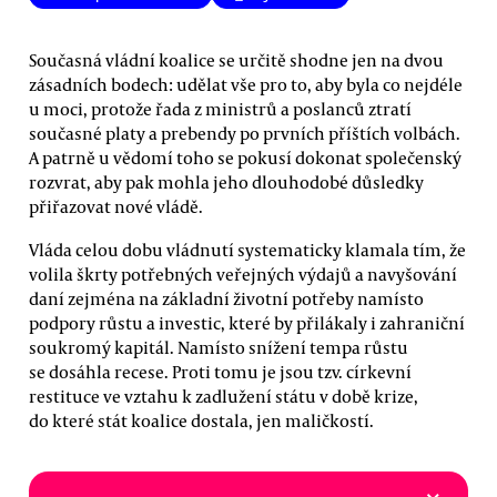
Současná vládní koalice se určitě shodne jen na dvou
zásadních bodech: udělat vše pro to, aby byla co nejdéle
u moci, protože řada z ministrů a poslanců ztratí
současné platy a prebendy po prvních příštích volbách.
A patrně u vědomí toho se pokusí dokonat společenský
rozvrat, aby pak mohla jeho dlouhodobé důsledky
přiřazovat nové vládě.
Vláda celou dobu vládnutí systematicky klamala tím, že
volila škrty potřebných veřejných výdajů a navyšování
daní zejména na základní životní potřeby namísto
podpory růstu a investic, které by přilákaly i zahraniční
soukromý kapitál. Namísto snížení tempa růstu
se dosáhla recese. Proti tomu je jsou tzv. církevní
restituce ve vztahu k zadlužení státu v době krize,
do které stát koalice dostala, jen maličkostí.