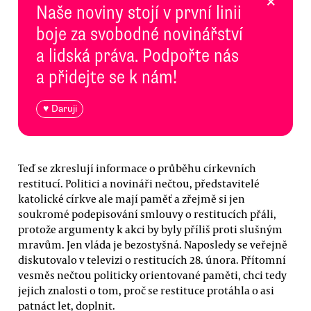
×
Naše noviny stojí v první linii
boje za svobodné novinářství
a lidská práva. Podpořte nás
a přidejte se k nám!
♥ Daruji
Teď se zkreslují informace o průběhu církevních
restitucí. Politici a novináři nečtou, představitelé
katolické církve ale mají paměť a zřejmě si jen
soukromé podepisování smlouvy o restitucích přáli,
protože argumenty k akci by byly příliš proti slušným
mravům. Jen vláda je bezostyšná. Naposledy se veřejně
diskutovalo v televizi o restitucích 28. února. Přítomní
vesměs nečtou politicky orientované paměti, chci tedy
jejich znalosti o tom, proč se restituce protáhla o asi
patnáct let, doplnit.