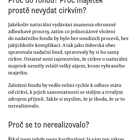
prostě nevydat církvím?
Jakékoliv naturální vydávání znamená ohromně
zdlouhavé procesy, zatím co jednorázové vložení
do nadačního fondu by bylo bez soudních procesů, bez
jakýchkoliv komplikací. A tak jako židovská obec
spravovala nadační fond, spravovaly by si ho samy
církve. Ostatně není tajemstvím, že církve o naturální
majetek neměly zvlášť velký zájem, krom vybraného
majetku.
Založení fondu by vedlo velmi rychle k odluce státu
od církví, k jejich samostatnosti se stálým a trvalým
zdrojem příjmů. Takže si myslím, že je škoda, že se to
nerealizovalo.
Proč se to nerealizovalo?
Říkal jsem tehdy panu kardinálovi: Já vám ten zákon