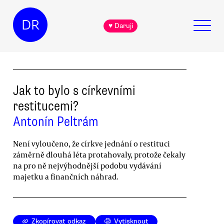
DR
♥ Daruji
Jak to bylo s církevními
restitucemi?
Antonín Peltrám
Není vyloučeno, že církve jednání o restituci
záměrně dlouhá léta protahovaly, protože čekaly
na pro ně nejvýhodnější podobu vydávání
majetku a finančních náhrad.
Zkopírovat odkaz
Vytisknout