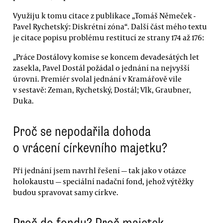
Využiju k tomu citace z publikace „Tomáš Němeček -
Pavel Rychetský: Diskrétní zóna“. Další část mého textu
je citace popisu problému restitucí ze strany 174 až 176:
„Práce Dostálovy komise se koncem devadesátých let
zasekla, Pavel Dostál požádal o jednání na nejvyšší
úrovni. Premiér svolal jednání v Kramářově vile
v sestavě: Zeman, Rychetský, Dostál; Vlk, Graubner,
Duka.
Proč se nepodařila dohoda
o vrácení církevního majetku?
Při jednání jsem navrhl řešení — tak jako v otázce
holokaustu — speciální nadační fond, jehož výtěžky
budou spravovat samy církve.
Proč do fondu? Proč majetek