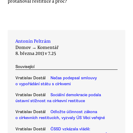
protahoval restituce a proč?
Antonín Peltrám
Domov
→
Komentář
8. března 2013 v 7.25
Související
Vratislav Dostál
Nečas podepsal smlouvy
o vypořádání státu s církvemi
Vratislav Dostál
Sociální demokracie podala
ústavní stížnost na církevní restituce
Vratislav Dostál
Odložte účinnost zákona
o církevních restitucích, vyzvaly ÚS Věci veřejné
Vratislav Dostál
ČSSD vzkázala vládě: