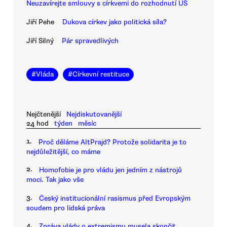
Neuzavírejte smlouvy s církvemi do rozhodnutí ÚS
Jiří Pehe
Dukova církev jako politická síla?
Jiří Silný
Pár spravedlivých
#
Vláda
#
Církevní restituce
Nejčtenější
Nejdiskutovanější
24 hod
týden
měsíc
1.
Proč děláme AltPrajd? Protože solidarita je to
nejdůležitější, co máme
2.
Homofobie je pro vládu jen jedním z nástrojů
moci. Tak jako vše
3.
Český institucionální rasismus před Evropským
soudem pro lidská práva
4.
Zpráva vlády o extremismu musela skončit