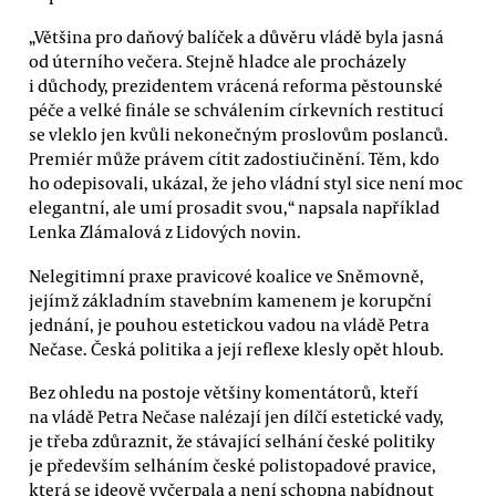
„Většina pro daňový balíček a důvěru vládě byla jasná
od úterního večera. Stejně hladce ale procházely
i důchody, prezidentem vrácená reforma pěstounské
péče a velké finále se schválením církevních restitucí
se vleklo jen kvůli nekonečným proslovům poslanců.
Premiér může právem cítit zadostiučinění. Těm, kdo
ho odepisovali, ukázal, že jeho vládní styl sice není moc
elegantní, ale umí prosadit svou,“ napsala například
Lenka Zlámalová z Lidových novin.
Nelegitimní praxe pravicové koalice ve Sněmovně,
jejímž základním stavebním kamenem je korupční
jednání, je pouhou estetickou vadou na vládě Petra
Nečase. Česká politika a její reflexe klesly opět hloub.
Bez ohledu na postoje většiny komentátorů, kteří
na vládě Petra Nečase nalézají jen dílčí estetické vady,
je třeba zdůraznit, že stávající selhání české politiky
je především selháním české polistopadové pravice,
která se ideově vyčerpala a není schopna nabídnout