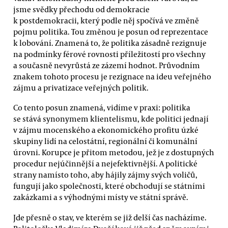
jsme svědky přechodu od demokracie
k postdemokracii, který podle něj spočívá ve změně
pojmu politika. Tou změnou je posun od reprezentace
k lobování. Znamená to, že politika zásadně rezignuje
na podmínky férové rovnosti příležitostí pro všechny
a současně nevyrůstá ze zázemí hodnot. Průvodním
znakem tohoto procesu je rezignace na ideu veřejného
zájmu a privatizace veřejných politik.
Co tento posun znamená, vidíme v praxi: politika
se stává synonymem klientelismu, kde politici jednají
v zájmu mocenského a ekonomického profitu úzké
skupiny lidí na celostátní, regionální či komunální
úrovni. Korupce je přitom metodou, jež je z dostupných
procedur nejúčinnější a nejefektivnější. A politické
strany namísto toho, aby hájily zájmy svých voličů,
fungují jako společnosti, které obchodují se státními
zakázkami a s výhodnými místy ve státní správě.
Jde přesně o stav, ve kterém se již delší čas nacházíme.