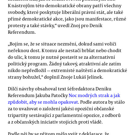
K nástrojům této demokratické obrany patří všechny
svobody, které poskytuje liberální právní stát, ale také
přímé demokratické akce, jako jsou manifestace, různé
protesty a také stávky,“ uvedl Znoj pro Deník
Referendum.
„Bojím se, že se situace nezmění, dokud sami voliči
neřeknou dost. K tomu ale nestačí brblat nebo chodit
do ulic, k tomu je nutné postavit se za alternativní
politický program. Žádný takový, atraktivní ale zatím
nikdo nepředložil — extremisté naštěstí a demokratické
strany bohužel,“ doplnil Znoje Lukáš Jelínek.
Dílčí návrhy obsahoval text šéfredaktora Deníku
Referendum Jakuba Patočky
Noc modrých strak a jak
způdobit, aby se mohla opakovat
. Podle autora by stálo
za to uvažovat o založení jakési opoziční občanské
tripartity sestávající z parlamentní opozice, z odborů
a z občanských iniciativ stojících proti vládě.
Podle něj by se přitom mělo vyjít z deklarace, že