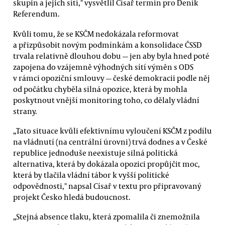
skupin a jejich sítí," vysvětlil Císař termín pro Deník
Referendum.
Kvůli tomu, že se KSČM nedokázala reformovat
a přizpůsobit novým podmínkám a konsolidace ČSSD
trvala relativně dlouhou dobu — jen aby byla hned poté
zapojena do vzájemně výhodných sítí výměn s ODS
v rámci opoziční smlouvy — české demokracii podle něj
od počátku chyběla silná opozice, která by mohla
poskytnout vnější monitoring toho, co dělaly vládní
strany.
„Tato situace kvůli efektivnímu vyloučení KSČM z podílu
na vládnutí (na centrální úrovni) trvá dodnes a v České
republice jednoduše neexistuje silná politická
alternativa, která by dokázala opozici propůjčit moc,
která by tlačila vládní tábor k vyšší politické
odpovědnosti," napsal Císař v textu pro připravovaný
projekt Česko hledá budoucnost.
„Stejná absence tlaku, která zpomalila či znemožnila