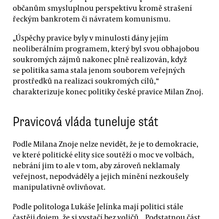
občanům smysluplnou perspektivu kromě strašení
řeckým bankrotem či návratem komunismu.
„Úspěchy pravice byly v minulosti dány jejím
neoliberálním programem, který byl svou obhajobou
soukromých zájmů nakonec plně realizován, když
se politika sama stala jenom souborem veřejných
prostředků na realizaci soukromých cílů,“
charakterizuje konec politiky české pravice Milan Znoj.
Pravicová vláda tuneluje stát
Podle Milana Znoje nelze nevidět, že je to demokracie,
ve které politické elity sice soutěží o moc ve volbách,
nebrání jim to ale v tom, aby zároveň neklamaly
veřejnost, nepodváděly a jejich mínění nezkoušely
manipulativně ovlivňovat.
Podle politologa Lukáše Jelínka mají politici stále
častěji dojem, že si vystačí bez voličů. „Podstatnou část