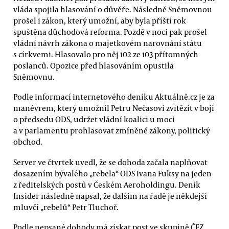
vláda spojila hlasování o důvěře. Následně Sněmovnou
prošel i zákon, který umožní, aby byla příští rok
spuštěna důchodová reforma. Pozdě v noci pak prošel
vládní návrh zákona o majetkovém narovnání státu
s církvemi. Hlasovalo pro něj 102 ze 103 přítomných
poslanců. Opozice před hlasováním opustila
Sněmovnu.
Podle informací internetového deníku Aktuálně.cz je za
manévrem, který umožnil Petru Nečasovi zvítězit v boji
o předsedu ODS, udržet vládní koalici u moci
a v parlamentu prohlasovat zmíněné zákony, politický
obchod.
Server ve čtvrtek uvedl, že se dohoda začala naplňovat
dosazením bývalého „rebela“ ODS Ivana Fuksy na jeden
z ředitelských postů v Českém Aeroholdingu. Deník
Insider následně napsal, že dalším na řadě je někdejší
mluvčí „rebelů“ Petr Tluchoř.
Podle nepsané dohody má získat post ve skupině ČEZ,