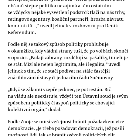
občanů stejně politika nezajímá a těm ostatním
se vždycky nějaké vysvětlení podstrčí: tlačí na nás trhy,
ratingové agentury, koaliční partneři, hrozba návratu
komunistů...,“ uvedl Jelínek v rozhovoru pro Deník
Referendum.
Podle něj se takový způsob politiky prohlubuje
v okamžiku, kdy vládní strany tuší, že po volbách skončí
v opozici. „Padají zábrany, rozdělují se pašaliky, tuneluje
se stát. Mizí ale nejen legitimita, ale i legalita,“ uvedl
Jelínek s tím, že se stačí podívat na stále častější
znásilňování ústavy či jednacího řádu Sněmovny.
„Když se zákonu vzepře jedinec, je potrestán. Bič
na vládu ale neexistuje, vždyť i ten Ústavní soud je svým
způsobem politický či aspoň politicky se chovající
kolektivní orgán,“ dodal.
Podle Znoje se musí veřejnost bránit požadavkem více
demokracie. „Je třeba požadovat demokracii, jež posílí
možnosti lidí, jak se bránit svévoli politických elit.