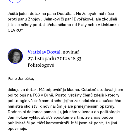
Ještě jeden dotaz na pana Dostála... Ne že bych měl něco
proti panu Znojovi, Jelínkovi či paní Dvořákové, ale zkoušeli
jste se někdy poptat třeba někoho od Fialy nebo v tinktanku
CEVRO?
Vratislav Dostál
, novinář
27. listopadu 2012 v 18.33
Politologové
Pane Janečku,
děkuju za dotaz. Má odpověď je kladná. Ostatně studoval jsem
politologii na FSS v Brně. Postoj většiny členů zdejší katedry
politologie včetně samotného jejího zakladatele a současného
ministra školství k novinářům je ale přinejmenším opatrný.
Dodnes si dokonce pamatuju, jak nám v úvodu do politologie
Jan Holzer vykládal, ať nepočítáme s tím, že z nás budou
publicisté či političtí komentátoři. Měl jsem až pocit, že jimi
opovrhuje.