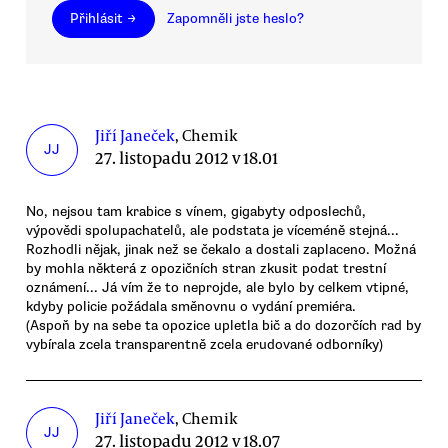
Přihlásit →
Zapomněli jste heslo?
Jiří Janeček
, Chemik
JJ
27. listopadu 2012 v 18.01
No, nejsou tam krabice s vínem, gigabyty odposlechů,
výpovědi spolupachatelů, ale podstata je víceméně stejná...
Rozhodli nějak, jinak než se čekalo a dostali zaplaceno. Možná
by mohla některá z opozičních stran zkusit podat trestní
oznámení... Já vím že to neprojde, ale bylo by celkem vtipné,
kdyby policie požádala směnovnu o vydání premiéra.
(Aspoň by na sebe ta opozice upletla bič a do dozorčích rad by
vybírala zcela transparentně zcela erudované odborníky)
Jiří Janeček
, Chemik
JJ
27. listopadu 2012 v 18.07