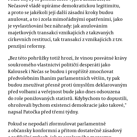
Nečasově vládě upíráme demokratickou legitimitu,
a proto se jakékoli její další zásadní kroky budou
anulovat, a to i zcela mimořádnými opatřeními, jako
je vyvlastňování bez náhrady: jak anulováním
majetkových transakcí vznikajících z takzvaných
církevních restitucí, tak transakcí z vznikajících z tzv.
penzijní reformy.
„Bez této pohrůžky totiž hrozí, že vinou posvátné krávy
soukromého vlastnictví političtí desperáti jako
Kalousek i Nečas se budou i propříště zmocňovat
předvolebním lhaním parlamentních většin, ty pak
budou zneužívat přesně proti úmyslům deklarovaným
před volbami a veřejnost bude jako dnes odsouzena
do role ponižovaných statistů. Kdybychom to dopustili,
ohrožovali bychom existenci demokracie jako takové,"
napsal Patočka před třemi týdny.
Pokud se nepodaří zformulovat parlamentně
a občansky konformní a přitom dostatečně zásadový