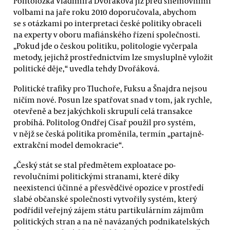
Politoložka Vladimíra Dvořáková již před sněmovními
volbami na jaře roku 2010 doporučovala, abychom
se s otázkami po interpretaci české politiky obraceli
na experty v oboru mafiánského řízení společnosti.
„Pokud jde o českou politiku, politologie vyčerpala
metody, jejichž prostřednictvím lze smysluplně vyložit
politické děje,“ uvedla tehdy Dvořáková.
Politické trafiky pro Tluchoře, Fuksu a Šnajdra nejsou
ničím nové. Posun lze spatřovat snad v tom, jak rychle,
otevřeně a bez jakýchkoli skrupulí celá transakce
probíhá. Politolog Ondřej Císař použil pro systém,
v nějž se česká politika proměnila, termín „partajně-
extrakční model demokracie“.
„Český stát se stal předmětem exploatace po-
revolučními politickými stranami, které díky
neexistenci účinné a přesvědčivé opozice v prostředí
slabé občanské společnosti vytvořily systém, který
podřídil veřejný zájem státu partikulárním zájmům
politických stran a na ně navázaných podnikatelských