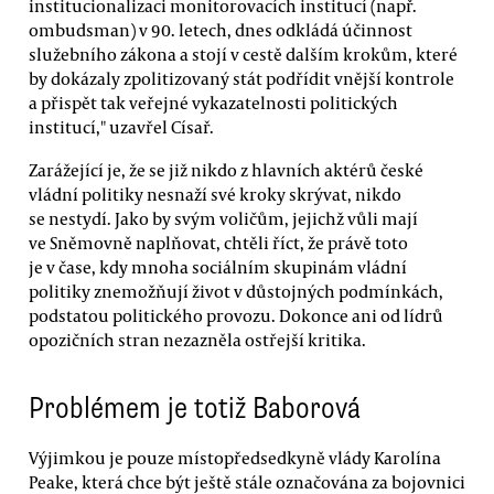
institucionalizaci monitorovacích institucí (např.
ombudsman) v 90. letech, dnes odkládá účinnost
služebního zákona a stojí v cestě dalším krokům, které
by dokázaly zpolitizovaný stát podřídit vnější kontrole
a přispět tak veřejné vykazatelnosti politických
institucí," uzavřel Císař.
Zarážející je, že se již nikdo z hlavních aktérů české
vládní politiky nesnaží své kroky skrývat, nikdo
se nestydí. Jako by svým voličům, jejichž vůli mají
ve Sněmovně naplňovat, chtěli říct, že právě toto
je v čase, kdy mnoha sociálním skupinám vládní
politiky znemožňují život v důstojných podmínkách,
podstatou politického provozu. Dokonce ani od lídrů
opozičních stran nezazněla ostřejší kritika.
Problémem je totiž Baborová
Výjimkou je pouze místopředsedkyně vlády Karolína
Peake, která chce být ještě stále označována za bojovnici