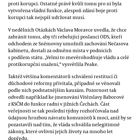
proti korupci. Ostatně právě kvůli tomu pro ní byla
vytvořena vládní funkce, alespoň zdání boje proti
korupci tak nejspíš udržovat musí.
V nedělních Otázkách Václava Moravce uvedla, že chce
zabránit tomu, aby tři rebelující poslanci ODS, kteří
odchodem ze Sněmovny umožnili zachování Nečasova
kabinetu, dostali za odměnu místa v podnicích
s podílem státu. „Velmi to znevěrohodňuje vládu a celé
protikorupční snažení,“ vysvětlila Peake.
Taktéž většina komentátorů schválení restitucí či
důchodové reformy přivítala, případně se věnovali
podle nich podstatnějším kauzám. Pozornost tak
odvedli například ke jmenování Vítězslavy Baborové
z KSČM do funkce radní v jižních Čechách. Část
veřejnosti se tak poslední týdny rozhořčovala nad
údajnou hrozbou návratu komunistů k moci, aniž by se
pozastavili nad tím, že vláda schválila nelegitimně
zákony, které ovlivní jejich životy na mnoho let
dopředu.