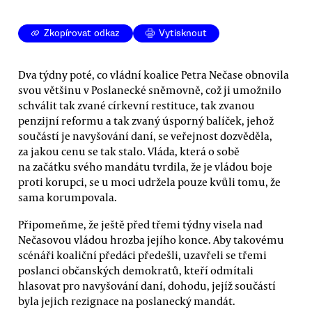
Zkopírovat odkaz
Vytisknout
Dva týdny poté, co vládní koalice Petra Nečase obnovila
svou většinu v Poslanecké sněmovně, což ji umožnilo
schválit tak zvané církevní restituce, tak zvanou
penzijní reformu a tak zvaný úsporný balíček, jehož
součástí je navyšování daní, se veřejnost dozvěděla,
za jakou cenu se tak stalo. Vláda, která o sobě
na začátku svého mandátu tvrdila, že je vládou boje
proti korupci, se u moci udržela pouze kvůli tomu, že
sama korumpovala.
Připomeňme, že ještě před třemi týdny visela nad
Nečasovou vládou hrozba jejího konce. Aby takovému
scénáři koaliční předáci předešli, uzavřeli se třemi
poslanci občanských demokratů, kteří odmítali
hlasovat pro navyšování daní, dohodu, jejíž součástí
byla jejich rezignace na poslanecký mandát.