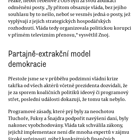
Peake, neboť rebelové z ODS byli za svou abdikaci
odměněni posty. „Ty přitom obsazuje vláda, bez jejího
souhlasu by to nešlo, neboť se vesměs jedná o posty, jež
vyplývají z jejích strategických hospodářských
rozhodnutí. Vláda tedy organizovala politickou korupci
v přímém televizním přenosu,“ vysvětlil Znoj.
Partajně-extrakční model
demokracie
Přestože jsme se v průběhu podzimní vládní krize
takřka od všech aktérů včetně prezidenta dozvídali, že
je za sporem koaličních politiků ideový či programový
střet, poslední události dokazují, že tomu tak nebylo.
Programové zásady, které prý byly za neochotou
Tluchoře, Fuksy a Šnajdra podpořit navýšení daní, byly
nakonec vyobchodovány. Vláda tak schválila zákony,
jejichž implementace není dle mnoha expertů v zájmu
široké veřejnosti, nýbrž konkrétních finančních