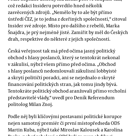
což redakci Insideru potvrdilo hned několik
zasvěcených zdrojů. „Nemělo by to ale být přímo
ústředí ČEZ, je to jedna z dceřiných společností,“ citoval
Insider své zdroje. Místo pro dalšího z rebelů, Marka
Šnajdra, je prý nejméně jisté. Zamířit by měl do Českých
drah, respektive do některé z jejich společností.
Česká veřejnost tak má před očima jasný politický
obchod s hlasy poslanců, který se tentokrát nekonal
v zákulisí, nýbrž všem přímo před očima. „Obchod
s hlasy poslanců nedomlouvali zákulisní lobbyisté
a skrytí političtí poradci, ani se nejednalo o skryté
financování politických stran, jak tomu jindy bývá.
Tentokráte politický obchod aranžovali přímo vrcholní
představitelé vlády,“ uvedl pro Deník Referendum
politolog Milan Znoj.
Podle něj byli klíčovými postavami politické korupce
nejen samotný premiér či první místopředseda ODS
Martin Kuba, nýbrž také Miroslav Kalousek a Karolína