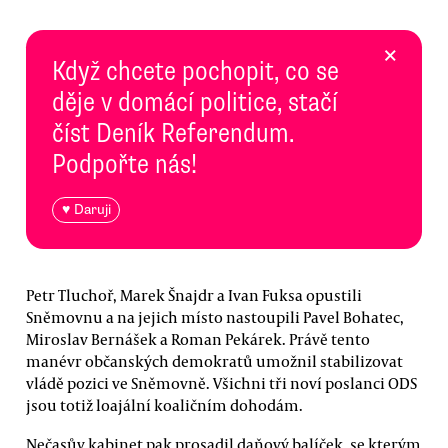
×
Když chcete pochopit, co se
děje v domácí politice, stačí
číst Deník Referendum.
Podpořte nás!
♥ Daruji
Petr Tluchoř, Marek Šnajdr a Ivan Fuksa opustili
Sněmovnu a na jejich místo nastoupili Pavel Bohatec,
Miroslav Bernášek a Roman Pekárek. Právě tento
manévr občanských demokratů umožnil stabilizovat
vládě pozici ve Sněmovně. Všichni tři noví poslanci ODS
jsou totiž loajální koaličním dohodám.
Nečasův kabinet pak prosadil daňový balíček, se kterým