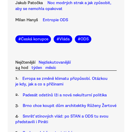
Jakub Patočka
Noc modrých strak a jak způsobit,
aby se nemohla opakovat
Milan Hanyš
Entropie ODS
#
Česká korupce
#
Vláda
#
ODS
Nejčtenější
Nejdiskutovanější
24 hod
týden
měsíc
1.
Evropa se změně klimatu přizpůsobí. Otázkou
je kdy, jak a co s příčinami
2.
Padesát odstínů lži a nová nekulturní politika
3.
Brno chce koupit dům architektky Růženy Žertové
4.
Smršť stínových vlád: po STAN a ODS tu svou
představili i Piráti