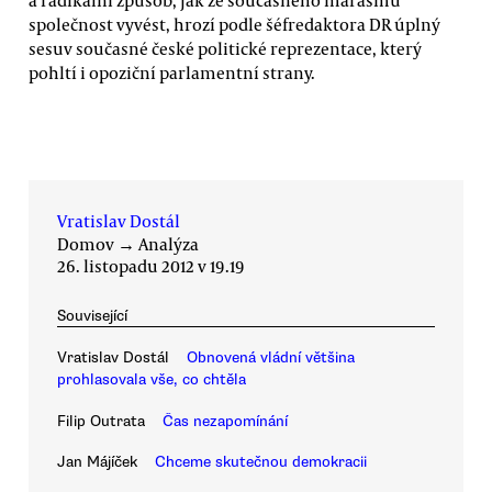
a radikální způsob, jak ze současného marasmu
společnost vyvést, hrozí podle šéfredaktora DR úplný
sesuv současné české politické reprezentace, který
pohltí i opoziční parlamentní strany.
Vratislav Dostál
Domov
→
Analýza
26. listopadu 2012 v 19.19
Související
Vratislav Dostál
Obnovená vládní většina
prohlasovala vše, co chtěla
Filip Outrata
Čas nezapomínání
Jan Májíček
Chceme skutečnou demokracii