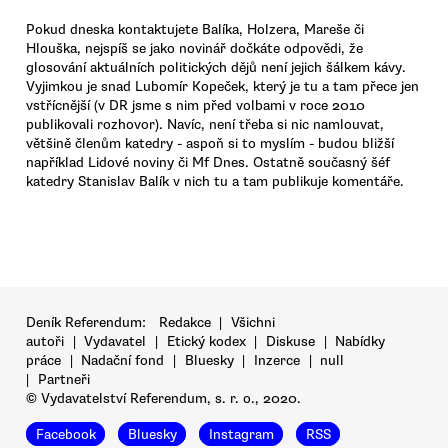
Pokud dneska kontaktujete Balíka, Holzera, Mareše či
Hlouška, nejspíš se jako novinář dočkáte odpovědi, že
glosování aktuálních politických dějů není jejich šálkem kávy.
Vyjimkou je snad Lubomír Kopeček, který je tu a tam přece jen
vstřícnější (v DR jsme s nim před volbami v roce 2010
publikovali rozhovor). Navíc, není třeba si nic namlouvat,
většině členům katedry - aspoň si to myslím - budou bližší
například Lidové noviny či Mf Dnes. Ostatně současný šéf
katedry Stanislav Balík v nich tu a tam publikuje komentáře.
Deník Referendum:
Redakce
|
Všichni
autoři
|
Vydavatel
|
Etický kodex
|
Diskuse
|
Nabídky
práce
|
Nadační fond
|
Bluesky
|
Inzerce
|
null
|
Partneři
© Vydavatelství Referendum, s. r. o., 2020.
Facebook
Bluesky
Instagram
RSS