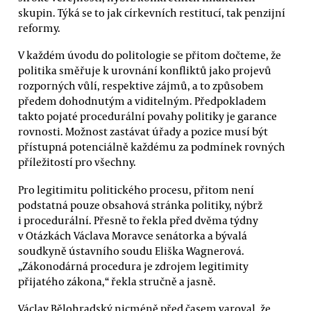
skupin. Týká se to jak církevních restitucí, tak penzijní
reformy.
V každém úvodu do politologie se přitom dočteme, že
politika směřuje k urovnání konfliktů jako projevů
rozporných vůlí, respektive zájmů, a to způsobem
předem dohodnutým a viditelným. Předpokladem
takto pojaté procedurální povahy politiky je garance
rovnosti. Možnost zastávat úřady a pozice musí být
přístupná potenciálně každému za podmínek rovných
příležitostí pro všechny.
Pro legitimitu politického procesu, přitom není
podstatná pouze obsahová stránka politiky, nýbrž
i procedurální. Přesně to řekla před dvěma týdny
v Otázkách Václava Moravce senátorka a bývalá
soudkyně ústavního soudu Eliška Wagnerová.
„Zákonodárná procedura je zdrojem legitimity
přijatého zákona,“ řekla stručně a jasně.
Václav Bělohradský nicméně před časem varoval, že