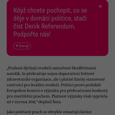
×
Když chcete pochopit, co se
děje v domácí politice, stačí
číst Deník Referendum.
Podpořte nás!
♥ Daruji
„Pražané dýchají ovzduší zamořené škodlivinami
natolik, že překračuje nejen doporučení Světové
zdravotnické organizace, ale i platné limity stanovené
směrnicí pro kvalitu ovzduší. Politici proto požádali
Evropskou komisi o výjimku pro překračování hodnoty
pro znečištění prachem. Platnost výjimky však vypršela
už v červnu 2011,“ doplnil Šuta.
Jako polétavý prach se obvykle označují částice