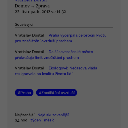
Domov
→
Zpráva
22. listopadu 2012 ve 14.32
Související
Vratislav Dostál
Praha vyčerpala celoroční kvótu
pro znečištění ovzduší prachem
Vratislav Dostál
Další severočeské město
překračuje limit znečištění prachem
Vratislav Dostál
Ekologové: Nečasova vláda
rezignovala na kvalitu života lidí
#
Praha
#
Znečištění ovzduší
Nejčtenější
Nejdiskutovanější
24 hod
týden
měsíc