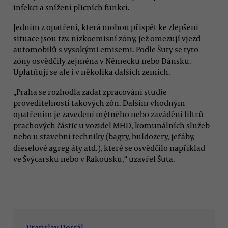
infekci a snížení plicních funkcí.
Jedním z opatření, která mohou přispět ke zlepšení
situace jsou tzv. nízkoemisní zóny, jež omezují vjezd
automobilů s vysokými emisemi. Podle Šuty se tyto
zóny osvědčily zejména v Německu nebo Dánsku.
Uplatňují se ale i v několika dalších zemích.
„Praha se rozhodla zadat zpracování studie
proveditelnosti takových zón. Dalším vhodným
opatřením je zavedení mýtného nebo zavádění filtrů
prachových částic u vozidel MHD, komunálních služeb
nebo u stavební techniky (bagry, buldozery, jeřáby,
dieselové agreg áty atd.), které se osvědčilo například
ve Švýcarsku nebo v Rakousku,“ uzavřel Šuta.
Vratislav Dostál