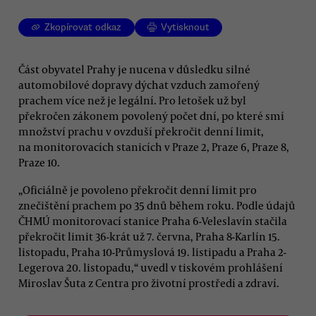
Zkopírovat odkaz
Vytisknout
Část obyvatel Prahy je nucena v důsledku silné
automobilové dopravy dýchat vzduch zamořený
prachem více než je legální. Pro letošek už byl
překročen zákonem povolený počet dní, po které smí
množství prachu v ovzduší překročit denní limit,
na monitorovacích stanicích v Praze 2, Praze 6, Praze 8,
Praze 10.
„Oficiálně je povoleno překročit denní limit pro
znečištění prachem po 35 dnů během roku. Podle údajů
ČHMÚ monitorovací stanice Praha 6-Veleslavín stačila
překročit limit 36-krát už 7. června, Praha 8-Karlín 15.
listopadu, Praha 10-Průmyslová 19. listipadu a Praha 2-
Legerova 20. listopadu,“ uvedl v tiskovém prohlášení
Miroslav Šuta z Centra pro životní prostředí a zdraví.