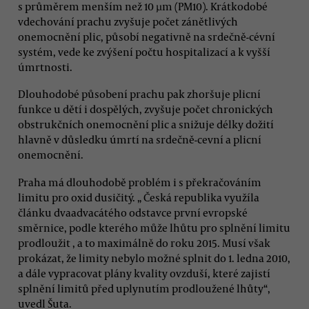
s průměrem menším než 10 μm (PM10). Krátkodobé
vdechování prachu zvyšuje počet zánětlivých
onemocnění plic, působí negativně na srdečně-cévní
systém, vede ke zvýšení počtu hospitalizací a k vyšší
úmrtnosti.
Dlouhodobé působení prachu pak zhoršuje plicní
funkce u dětí i dospělých, zvyšuje počet chronických
obstrukčních onemocnění plic a snižuje délky dožití
hlavně v důsledku úmrtí na srdečně-cevní a plicní
onemocnění.
Praha má dlouhodobě problém i s překračováním
limitu pro oxid dusičitý. „ Česká republika využíla
článku dvaadvacátého odstavce první evropské
směrnice, podle kterého může lhůtu pro splnění limitu
prodloužit , a to maximálně do roku 2015. Musí však
prokázat, že limity nebylo možné splnit do 1. ledna 2010,
a dále vypracovat plány kvality ovzduší, které zajistí
splnění limitů před uplynutím prodloužené lhůty“,
uvedl Šuta.