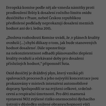
Evropská komise podle něj ale vznesla námitky proti
prodloužení lhůty k dosažení ročního limitu oxidu
dusičitého v Praze, neboť Českou republikou
předložené podklady neprokazují dosažení mezních
hodnot ani do 1. ledna 2015.
„Doslova rozhodnutí Komise uvádí, že ,v plánech kvality
ovzduší (...) chybí důkazy o tom, jak bude stanovených
hodnot dosaženo'. Dále upozorňuje
na nekonzistentnost odhadů plánovaného zlepšení
kvality ovzduší a očekávané doby pro dosažení
příslušných hodnot,“ připomněl Šuta.
Oxid dusičitý je dráždivý plyn, který vzniká při
spalovacích procesech a jeho nejvyšší koncentrace jsou
prokazovány v místech intenzivní automobilové
dopravy. Spolupodílí se na zvýšení celkové, srdečně-
cevní a respirační úmrtnosti. Pro děti znamená
vystavení NO2 zvýšené riziko onemocnění dýchacího
ústrojí v důsledku snížené obranyschopnosti vůči