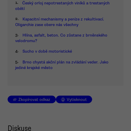
1.
Český orloj nepotrestaných viníků a trestaných
obětí
2.
Kapacitní mechanismy a peníze z rekultivací.
Oligarchie zase obere nás všechny
3.
Hlína, asfalt, beton. Co zůstane z brněnského
velodromu?
4.
Sucho v době motoristické
5.
Brno chystá akční plán na zvládání veder. Jako
jediné krajské město
Zkopírovat odkaz
Vytisknout
Diskuse