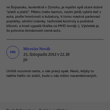
ve Švýcarsku, konkrétně v Zürichu, je myslím spíš staré dobré
"platit a platit". Město (nebo kanton, nevím jistě) vybírá daň z
auta, podle hmotnosti a kubatury, k tomu mastné parkovací
poplatky, silniční známky. technické kontroly a podobné
blbosti, a hned vypadá lítačka na MHD levněji :). Výsledek je,
že polovina domácností nemá auto.
Miroslav Novák
MN
25. listopadu 2012 v 22.38
JH
Určitě rozumná cesta, u nás pravý opak. Navíc, kdyby to
takhle řešilo víc států, bude u nás milion nezaměstnaných.