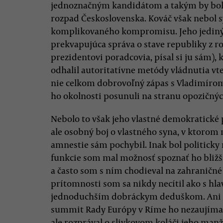
jednoznačným kandidátom a takým by bol 
rozpad Československa. Kováč však nebol 
komplikovaného kompromisu. Jeho jedi
prekvapujúca správa o stave republiky z ro
prezidentovi poradcovia, písal si ju sám), k
odhalil autoritatívne metódy vládnutia vt
nie celkom dobrovoľný zápas s Vladimíro
ho okolnosti posunuli na stranu opozičných
Nebolo to však jeho vlastné demokratické 
ale osobný boj o vlastného syna, v ktoro
amnestie sám pochybil. Inak bol politicky
funkcie som mal možnosť spoznať ho bliž
a často som s ním chodieval na zahraničné 
prítomnosti som sa nikdy necítil ako s hlav
jednoduchším dobráckym deduškom. Ani pr
summit Rady Európy v Ríme ho nezaujímali
ale rozprával o slivkovom koláči jeho manž