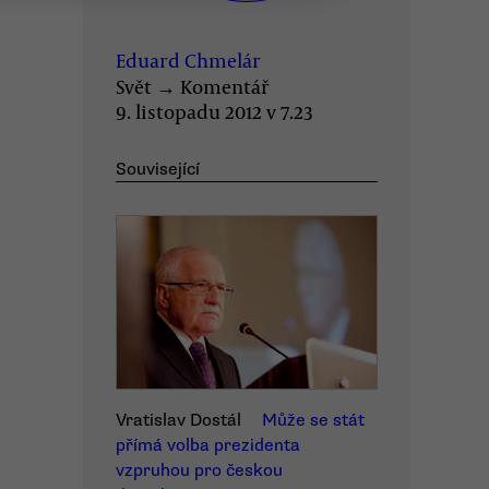
Eduard Chmelár
Svět
→
Komentář
9. listopadu 2012 v 7.23
Související
Vratislav Dostál
Může se stát
přímá volba prezidenta
vzpruhou pro českou