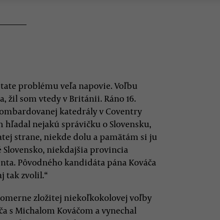
ate problému veľa napovie. Voľbu
, žil som vtedy v Británii. Ráno 16.
bombardovanej katedrály v Coventry
m hľadal nejakú správičku o Slovensku,
tej strane, niekde dolu a pamätám si ju
 Slovensko, niekdajšia provincia
denta. Pôvodného kandidáta pána Kováča
 tak zvolil.“
pomerne zložitej niekoľkokolovej voľby
ča s Michalom Kováčom a vynechal