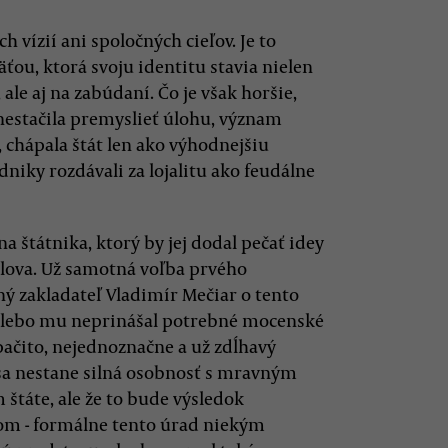
 vízií ani spoločných cieľov. Je to
ou, ktorá svoju identitu stavia nielen
le aj na zabúdaní. Čo je však horšie,
 nestačila premyslieť úlohu, význam
, chápala štát len ako výhodnejšiu
niky rozdávali za lojalitu ako feudálne
a štátnika, ktorý by jej dodal pečať idey
ova. Už samotná voľba prvého
čný zakladateľ Vladimír Mečiar o tento
, lebo mu neprinášal potrebné mocenské
pačito, nejednoznačne a už zdĺhavý
sa nestane silná osobnosť s mravným
štáte, ale že to bude výsledok
eľom - formálne tento úrad niekým