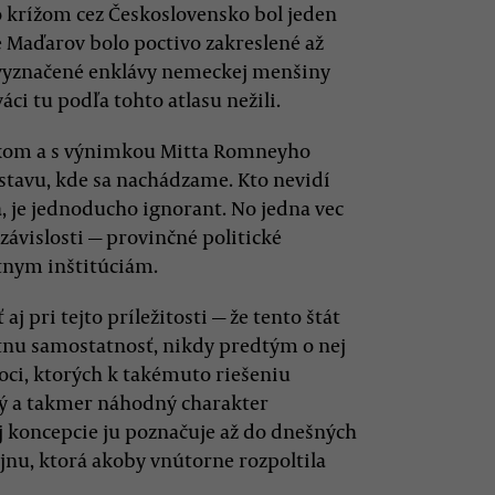
no krížom cez Československo bol jeden
e Maďarov bolo poctivo zakreslené až
o vyznačené enklávy nemeckej menšiny
áci tu podľa tohto atlasu nežili.
nskom a s výnimkou Mitta Romneyho
dstavu, kde sa nachádzame. Kto nevidí
 je jednoducho ignorant. No jedna vec
ávislosti — provinčné politické
tnym inštitúciám.
 pri tejto príležitosti — že tento štát
tátnu samostatnosť, nikdy predtým o nej
oci, ktorých k takémuto riešeniu
ný a takmer náhodný charakter
ej koncepcie ju poznačuje až do dnešných
jnu, ktorá akoby vnútorne rozpoltila