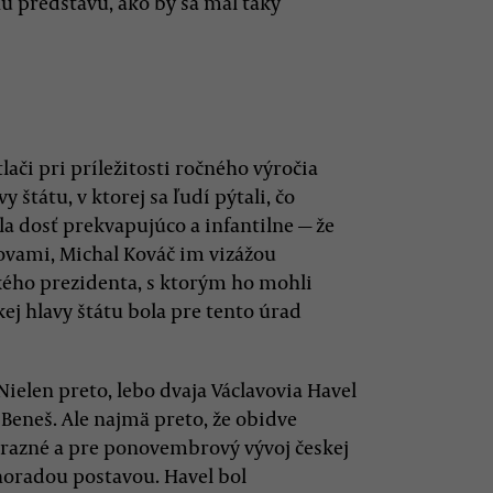
ú predstavu, ako by sa mal taký
ači pri príležitosti ročného výročia
 štátu, v ktorej sa ľudí pýtali, čo
a dosť prekvapujúco a infantilne — že
ovami, Michal Kováč im vizážou
kého prezidenta, s ktorým ho mohli
ej hlavy štátu bola pre tento úrad
ielen preto, lebo dvaja Václavovia Havel
a Beneš. Ale najmä preto, že obidve
ýrazné a pre ponovembrový vývoj českej
horadou postavou. Havel bol