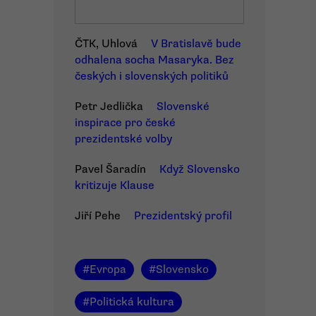
ČTK, Uhlová
V Bratislavě bude
odhalena socha Masaryka. Bez
českých i slovenských politiků
Petr Jedlička
Slovenské
inspirace pro české
prezidentské volby
Pavel Šaradín
Když Slovensko
kritizuje Klause
Jiří Pehe
Prezidentský profil
#
Evropa
#
Slovensko
#
Politická kultura