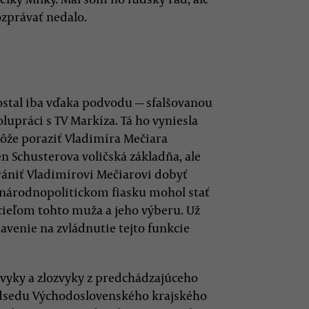
ozprávať nedalo.
ostal iba vďaka podvodu — sfalšovanou
lupráci s TV Markíza. Tá ho vyniesla
 môže poraziť Vladimíra Mečiara
n Schusterova voličská základňa, ale
ániť Vladimírovi Mečiarovi dobyť
zinárodnopolitickom fiasku mohol stať
ieľom tohto muža a jeho výberu. Už
avenie na zvládnutie tejto funkcie
ávyky a zlozvyky z predchádzajúceho
edsedu Východoslovenského krajského