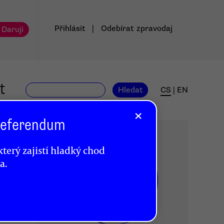
Přihlásit
|
Odebírat
zpravodaj
 Daruji
t
Hledat
CS
|
EN
×
 Referendum
terý zajistí hladký chod
a.