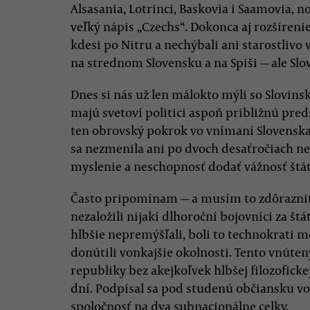
Alsasania, Lotrinci, Baskovia i Saamovia, 
veľký nápis „Czechs“. Dokonca aj rozšíreni
kdesi po Nitru a nechýbali ani starostliv
na strednom Slovensku a na Spiši — ale Slov
Dnes si nás už len málokto mýli so Slovi
majú svetoví politici aspoň približnú pre
ten obrovský pokrok vo vnímaní Slovenska,
sa nezmenila ani po dvoch desaťročiach nez
myslenie a neschopnosť dodať vážnosť štá
Často pripomínam — a musím to zdôrazniť aj
nezaložili nijakí dlhoroční bojovníci za š
hlbšie nepremýšľali, boli to technokrati m
donútili vonkajšie okolnosti. Tento vnúte
republiky bez akejkoľvek hlbšej filozofick
dní. Podpísal sa pod studenú občiansku vo
spoločnosť na dva subnacionálne celky.