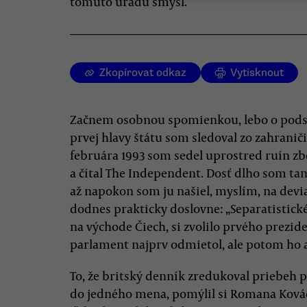
tomuto úřadu smysl.
Zkopírovat odkaz
Vytisknout
Začnem osobnou spomienkou, lebo o podst
prvej hlavy štátu som sledoval zo zahraničia
februára 1993 som sedel uprostred ruín z
a čítal The Independent. Dosť dlho som ta
až napokon som ju našiel, myslím, na devia
dodnes prakticky doslovne: „Separatistické
na východe Čiech, si zvolilo prvého prezi
parlament najprv odmietol, ale potom ho aj
To, že britský denník zredukoval priebeh 
do jedného mena, pomýlil si Romana Ková