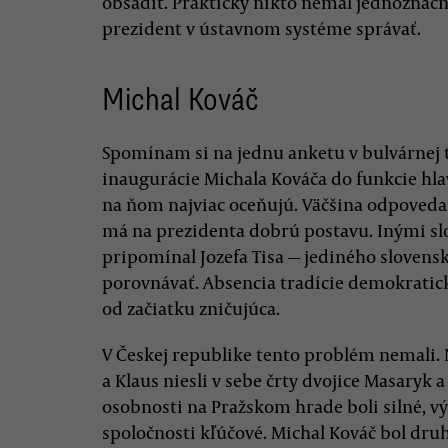
obsadiť. Prakticky nikto nemal jednoznačn
prezident v ústavnom systéme správať.
Michal Kováč
Spomínam si na jednu anketu v bulvárnej tl
inaugurácie Michala Kováča do funkcie hlavy
na ňom najviac oceňujú. Väčšina odpovedal
má na prezidenta dobrú postavu. Inými sl
pripomínal Jozefa Tisa — jediného slovens
porovnávať. Absencia tradície demokratick
od začiatku zničujúca.
V Českej republike tento problém nemali. N
a Klaus niesli v sebe črty dvojice Masaryk 
osobnosti na Pražskom hrade boli silné, v
spoločnosti kľúčové. Michal Kováč bol dru