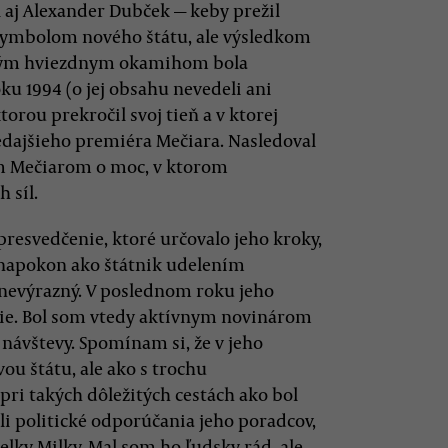
aj Alexander Dubček — keby prežil
symbolom nového štátu, ale výsledkom
ným hviezdnym okamihom bola
ku 1994 (o jej obsahu nevedeli ani
torou prekročil svoj tieň a v ktorej
edajšieho premiéra Mečiara. Nasledoval
m Mečiarom o moc, v ktorom
 síl.
presvedčenie, ktoré určovalo jeho kroky,
m napokon ako štátnik udelením
 nevýrazný. V poslednom roku jeho
šie. Bol som vtedy aktívnym novinárom
návštevy. Spomínam si, že v jeho
ou štátu, ale ako s trochu
i takých dôležitých cestách ako bol
 politické odporúčania jeho poradcov,
elky Milky. Mal som ho ľudsky rád, ale