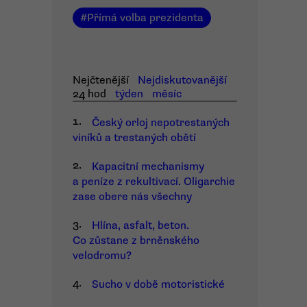
#
Přímá volba prezidenta
Nejčtenější
Nejdiskutovanější
24 hod
týden
měsíc
1.
Český orloj nepotrestaných
viníků a trestaných obětí
2.
Kapacitní mechanismy
a peníze z rekultivací. Oligarchie
zase obere nás všechny
3.
Hlína, asfalt, beton.
Co zůstane z brněnského
velodromu?
4.
Sucho v době motoristické