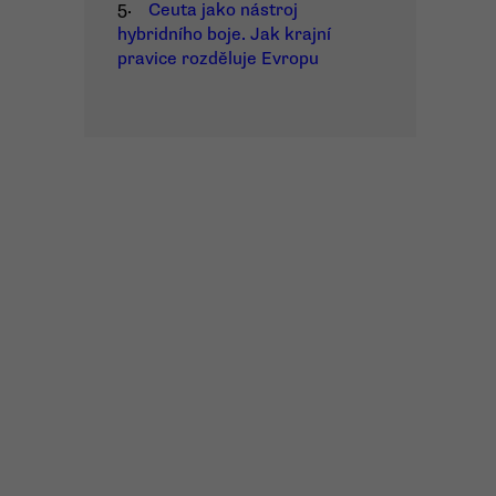
5.
Ceuta jako nástroj
hybridního boje. Jak krajní
pravice rozděluje Evropu