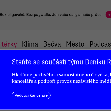
Bez oligarchů. Bez paywallu.
Jen vaše dary a naše práce
♥
rtérky
Klima
Bečva
Město
Podcas
Staňte se součástí týmu Deníku
Hledáme pečlivého a samostatného člověka, k
kanceláře a podpoří provoz nezávislého médi
ensku
Vedoucí kanceláře
ý
dát