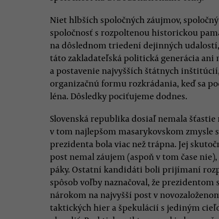
Niet hlbších spoločných záujmov, spoločných
spoločnosť s rozpoltenou historickou pamäť
na dôslednom triedení dejinných udalostí, a
táto zakladateľská politická generácia ani
a postavenie najvyšších štátnych inštitúcií
organizačnú formu rozkrádania, keď sa pod
léna. Dôsledky pociťujeme dodnes.
Slovenská republika dosiaľ nemala šťastie n
v tom najlepšom masarykovskom zmysle sl
prezidenta bola viac než trápna. Jej skuto
post nemal záujem (aspoň v tom čase nie)
páky. Ostatní kandidáti boli prijímaní roz
spôsob voľby naznačoval, že prezidentom 
nárokom na najvyšší post v novozaloženom 
taktických hier a špekulácií s jediným ci