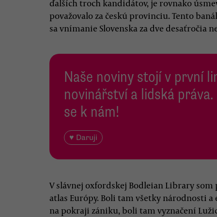
ďalších troch kandidátov, je rovnako úsme
považovalo za českú provinciu. Tento baná
sa vnímanie Slovenska za dve desaťročia ne
Naše noviny stojí v první l
novinářství a lidská práva.
se k nám!
♥ Daruji
V slávnej oxfordskej Bodleian Library som
atlas Európy. Boli tam všetky národnosti a 
na pokraji zániku, boli tam vyznačení Luži