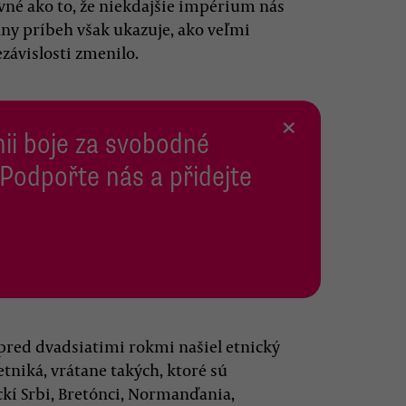
vné ako to, že niekdajšie impérium nás
lny príbeh však ukazuje, ako veľmi
závislosti zmenilo.
×
inii boje za svobodné
 Podpořte nás a přidejte
 pred dvadsiatimi rokmi našiel etnický
etniká, vrátane takých, ktoré sú
ckí Srbi, Bretónci, Normanďania,