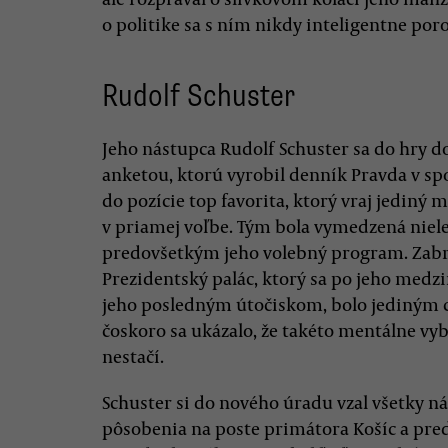
o politike sa s ním nikdy inteligentne por
Rudolf Schuster
Jeho nástupca Rudolf Schuster sa do hry d
anketou, ktorú vyrobil denník Pravda v spo
do pozície top favorita, ktorý vraj jediný
v priamej voľbe. Tým bola vymedzená niele
predovšetkým jeho volebný program. Zabr
Prezidentský palác, ktorý sa po jeho med
jeho posledným útočiskom, bolo jediným c
čoskoro sa ukázalo, že takéto mentálne vyb
nestačí.
Schuster si do nového úradu vzal všetky n
pôsobenia na poste primátora Košíc a pr