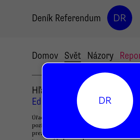
Deník Referendum
DR
Domov
Svět
Názory
Repo
Hľadá sa štátnik
DR
Eduard Chmelár
Úřadu prezidenta republiky chybí na Slov
pozitivní tradice a respekt. Nový slovensk
prezident bude mít možná poslední šanci 