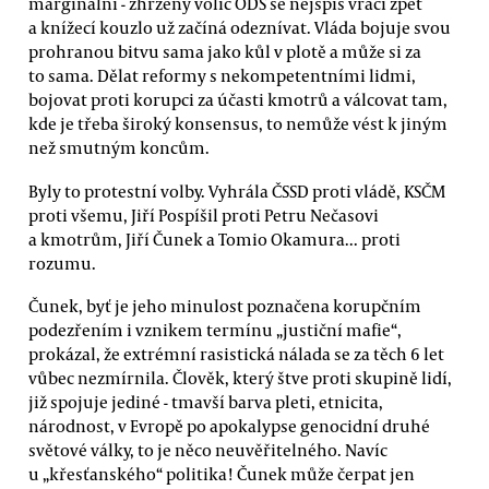
marginální - zhrzený volič ODS se nejspíš vrací zpět
a knížecí kouzlo už začíná odeznívat. Vláda bojuje svou
prohranou bitvu sama jako kůl v plotě a může si za
to sama. Dělat reformy s nekompetentními lidmi,
bojovat proti korupci za účasti kmotrů a válcovat tam,
kde je třeba široký konsensus, to nemůže vést k jiným
než smutným koncům.
Byly to protestní volby. Vyhrála ČSSD proti vládě, KSČM
proti všemu, Jiří Pospíšil proti Petru Nečasovi
a kmotrům, Jiří Čunek a Tomio Okamura... proti
rozumu.
Čunek, byť je jeho minulost poznačena korupčním
podezřením i vznikem termínu „justiční mafie“,
prokázal, že extrémní rasistická nálada se za těch 6 let
vůbec nezmírnila. Člověk, který štve proti skupině lidí,
již spojuje jediné - tmavší barva pleti, etnicita,
národnost, v Evropě po apokalypse genocidní druhé
světové války, to je něco neuvěřitelného. Navíc
u „křesťanského“ politika! Čunek může čerpat jen