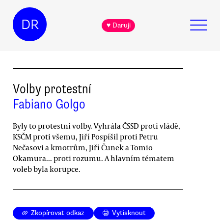
DR
♥ Daruji
Volby protestní
Fabiano Golgo
Byly to protestní volby. Vyhrála ČSSD proti vládě,
KSČM proti všemu, Jiří Pospíšil proti Petru
Nečasovi a kmotrům, Jiří Čunek a Tomio
Okamura... proti rozumu. A hlavním tématem
voleb byla korupce.
Zkopírovat odkaz
Vytisknout