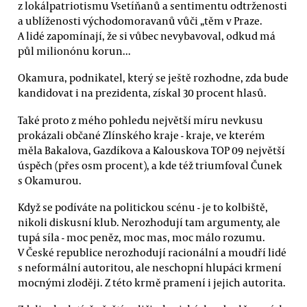
z lokálpatriotismu Vsetíňanů a sentimentu odtrženosti
a ublíženosti východomoravanů vůči „těm v Praze.
A lidé zapomínají, že si vůbec nevybavoval, odkud má
půl milionónu korun...
Okamura, podnikatel, který se ještě rozhodne, zda bude
kandidovat i na prezidenta, získal 30 procent hlasů.
Také proto z mého pohledu největší míru nevkusu
prokázali občané Zlínského kraje - kraje, ve kterém
měla Bakalova, Gazdíkova a Kalouskova TOP 09 největší
úspěch (přes osm procent), a kde též triumfoval Čunek
s Okamurou.
Když se podíváte na politickou scénu - je to kolbiště,
nikoli diskusní klub. Nerozhodují tam argumenty, ale
tupá síla - moc peněz, moc mas, moc málo rozumu.
V České republice nerozhodují racionální a moudří lidé
s neformální autoritou, ale neschopní hlupáci krmení
mocnými zloději. Z této krmě pramení i jejich autorita.