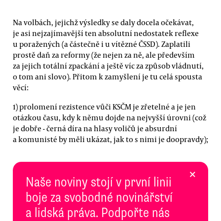
Na volbách, jejichž výsledky se daly docela očekávat,
je asi nejzajímavější ten absolutní nedostatek reflexe
u poražených (a částečně i u vítězné ČSSD). Zaplatili
prostě daň za reformy (že nejen za ně, ale především
za jejich totální zpackání a ještě víc za způsob vládnutí,
o tom ani slovo). Přitom k zamyšlení je tu celá spousta
věcí:
1) prolomení rezistence vůči KSČM je zřetelné a je jen
otázkou času, kdy k němu dojde na nejvyšší úrovni (což
je dobře - černá díra na hlasy voličů je absurdní
a komunisté by měli ukázat, jak to s nimi je doopravdy);
×
Naše noviny stojí v první linii
boje za svobodné novinářství
a lidská práva. Podpořte nás