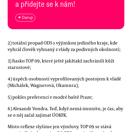
a přidejte se k nám!
♥ Daruji
2) totální propad ODS s výjimkou jediného kraje, kde
vyhrál člověk vyhnaný z vlády za podivných okolností;
3) fiasko TOP 09, které ještě jakžtakž zachránili kůži
starostové;
4) úspěch osobností vyprofilovaných postojem k vládě
(Michálek, Wagnerová, Okamura);
5) pokles preferencí v modré baště Praze;
6) Alexandr Vondra. Teď, když nemá imunitu, je čas, aby
se o něj začal zajímat ÚOKFK.
Místo reflexe slyšíme jen výmluvy. TOP 09 se stává