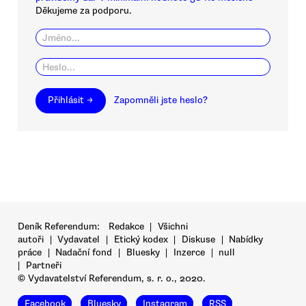
Děkujeme za podporu.
Přihlásit →
Zapomněli jste heslo?
Deník Referendum:
Redakce
|
Všichni
autoři
|
Vydavatel
|
Etický kodex
|
Diskuse
|
Nabídky
práce
|
Nadační fond
|
Bluesky
|
Inzerce
|
null
|
Partneři
© Vydavatelství Referendum, s. r. o., 2020.
Facebook
Bluesky
Instagram
RSS