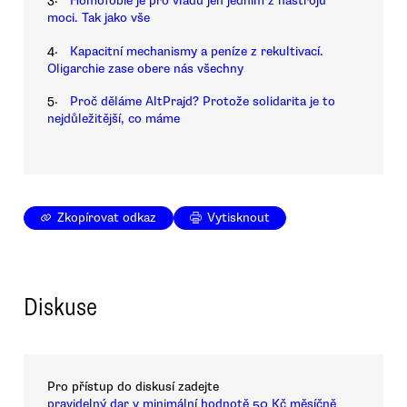
Homofobie je pro vládu jen jedním z nástrojů
moci. Tak jako vše
4.
Kapacitní mechanismy a peníze z rekultivací.
Oligarchie zase obere nás všechny
5.
Proč děláme AltPrajd? Protože solidarita je to
nejdůležitější, co máme
Zkopírovat odkaz
Vytisknout
Diskuse
Pro přístup do diskusí zadejte
pravidelný dar v minimální hodnotě 50 Kč měsíčně