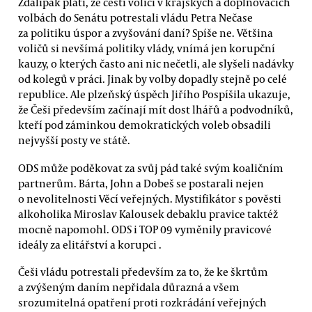
Zdalipak platí, že čeští voliči v krajských a doplňovacích
volbách do Senátu potrestali vládu Petra Nečase
za politiku úspor a zvyšování daní? Spíše ne. Většina
voličů si nevšímá politiky vlády, vnímá jen korupční
kauzy, o kterých často ani nic nečetli, ale slyšeli nadávky
od kolegů v práci. Jinak by volby dopadly stejně po celé
republice. Ale plzeňský úspěch Jiřího Pospíšila ukazuje,
že Češi především začínají mít dost lhářů a podvodníků,
kteří pod záminkou demokratických voleb obsadili
nejvyšší posty ve státě.
ODS může poděkovat za svůj pád také svým koaličním
partnerům. Bárta, John a Dobeš se postarali nejen
o nevolitelnosti Věcí veřejných. Mystifikátor s pověsti
alkoholika Miroslav Kalousek debaklu pravice taktéž
mocně napomohl. ODS i TOP 09 vyměnily pravicové
ideály za elitářství a korupci .
Češi vládu potrestali především za to, že ke škrtům
a zvýšeným daním nepřidala důrazná a všem
srozumitelná opatření proti rozkrádání veřejných