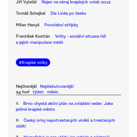
Jiří Vyleťal
Nejen na okraj krajských voleb 2012
Tomáš Schejbal
Die Linke po česku
Milan Hanyš
Povolební střípky
František Kostlán
Volby - sociální situace lidí
a jejich manipulace médii
#
Krajské volby
Nejčtenější
Nejdiskutovanější
24 hod
týden
měsíc
1.
Brno chystá akční plán na zvládání veder. Jako
jediné krajské město
2.
Český orloj nepotrestaných viníků a trestaných
obětí
3.