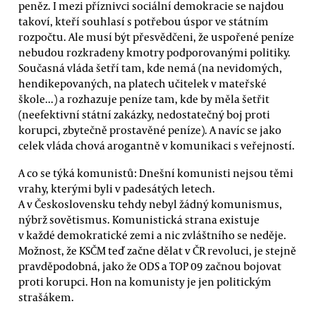
peněz. I mezi příznivci sociální demokracie se najdou
takoví, kteří souhlasí s potřebou úspor ve státním
rozpočtu. Ale musí být přesvědčeni, že uspořené peníze
nebudou rozkradeny kmotry podporovanými politiky.
Současná vláda šetří tam, kde nemá (na nevidomých,
hendikepovaných, na platech učitelek v mateřské
škole...) a rozhazuje peníze tam, kde by měla šetřit
(neefektivní státní zakázky, nedostatečný boj proti
korupci, zbytečně prostavěné peníze). A navíc se jako
celek vláda chová arogantně v komunikaci s veřejností.
A co se týká komunistů: Dnešní komunisti nejsou těmi
vrahy, kterými byli v padesátých letech.
A v Československu tehdy nebyl žádný komunismus,
nýbrž sovětismus. Komunistická strana existuje
v každé demokratické zemi a nic zvláštního se neděje.
Možnost, že KSČM teď začne dělat v ČR revoluci, je stejně
pravděpodobná, jako že ODS a TOP 09 začnou bojovat
proti korupci. Hon na komunisty je jen politickým
strašákem.