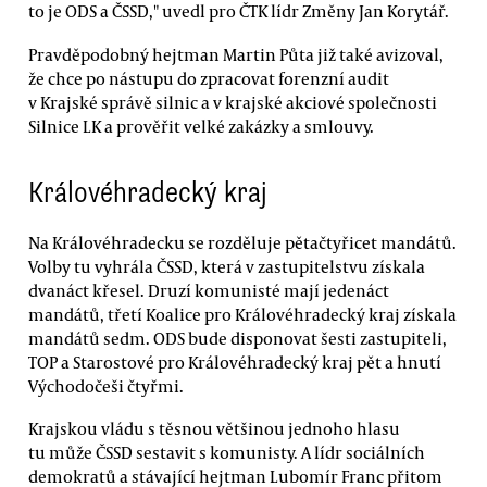
to je ODS a ČSSD," uvedl pro ČTK lídr Změny Jan Korytář.
Pravděpodobný hejtman Martin Půta již také avizoval,
že chce po nástupu do zpracovat forenzní audit
v Krajské správě silnic a v krajské akciové společnosti
Silnice LK a prověřit velké zakázky a smlouvy.
Královéhradecký kraj
Na Královéhradecku se rozděluje pětačtyřicet mandátů.
Volby tu vyhrála ČSSD, která v zastupitelstvu získala
dvanáct křesel. Druzí komunisté mají jedenáct
mandátů, třetí Koalice pro Královéhradecký kraj získala
mandátů sedm. ODS bude disponovat šesti zastupiteli,
TOP a Starostové pro Královéhradecký kraj pět a hnutí
Východočeši čtyřmi.
Krajskou vládu s těsnou většinou jednoho hlasu
tu může ČSSD sestavit s komunisty. A lídr sociálních
demokratů a stávající hejtman Lubomír Franc přitom