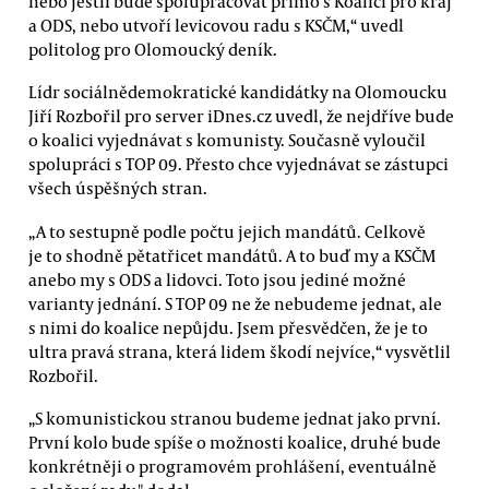
nebo jestli bude spolupracovat přímo s Koalicí pro kraj
a ODS, nebo utvoří levicovou radu s KSČM,“ uvedl
politolog pro Olomoucký deník.
Lídr sociálnědemokratické kandidátky na Olomoucku
Jiří Rozbořil pro server iDnes.cz uvedl, že nejdříve bude
o koalici vyjednávat s komunisty. Současně vyloučil
spolupráci s TOP 09. Přesto chce vyjednávat se zástupci
všech úspěšných stran.
„A to sestupně podle počtu jejich mandátů. Celkově
je to shodně pětatřicet mandátů. A to buď my a KSČM
anebo my s ODS a lidovci. Toto jsou jediné možné
varianty jednání. S TOP 09 ne že nebudeme jednat, ale
s nimi do koalice nepůjdu. Jsem přesvědčen, že je to
ultra pravá strana, která lidem škodí nejvíce,“ vysvětlil
Rozbořil.
„S komunistickou stranou budeme jednat jako první.
První kolo bude spíše o možnosti koalice, druhé bude
konkrétněji o programovém prohlášení, eventuálně