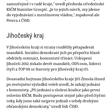
samozřejmě i v radě kraje," uvedl předseda středočeské
KSČM Stanislav Grospič. „Je to jejich návrh, my jdeme
do vyjednávání s menšinovou vládou," zopakoval ale
Petera z ČSSD.
Jihočeský kraj
V Jihočeském kraji si strany rozdělily pětapadesát
mandátů. Sociální demokraté jich po přepočtu hlasů
obdržely osmnáct, komunisté třináct. Uskupení
Jihočeši 2012 získalo devět mandátů, ODS osm, lidovci
čtyři a TOP 09 se Starosty pro Jihočeský kraj tři.
Dosavadní hejtman Jihočeského kraje Jiří Zimola ihned
po zveřejnění výsledků voleb uvedl, že zahájí jednání
s komunisty. „Při jednání o složení koalice jako první
oslovím KSČM. Budu postupovat stejně jako před čtyřmi
roky, kdy jsme také nejprve jednali s tehdy druhými
občanskými demokraty," uvedl lídr ČSSD.