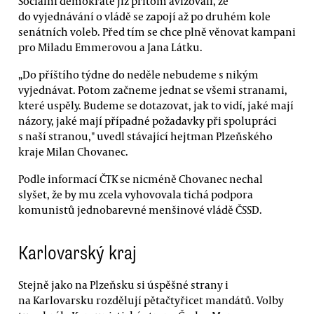
Sociální demokraté již přitom avizovali, že
do vyjednávání o vládě se zapojí až po druhém kole
senátních voleb. Před tím se chce plně věnovat kampani
pro Miladu Emmerovou a Jana Látku.
„Do příštího týdne do neděle nebudeme s nikým
vyjednávat. Potom začneme jednat se všemi stranami,
které uspěly. Budeme se dotazovat, jak to vidí, jaké mají
názory, jaké mají případné požadavky při spolupráci
s naší stranou," uvedl stávající hejtman Plzeňského
kraje Milan Chovanec.
Podle informací ČTK se nicméně Chovanec nechal
slyšet, že by mu zcela vyhovovala tichá podpora
komunistů jednobarevné menšinové vládě ČSSD.
Karlovarský kraj
Stejně jako na Plzeňsku si úspěšné strany i
na Karlovarsku rozdělují pětačtyřicet mandátů. Volby