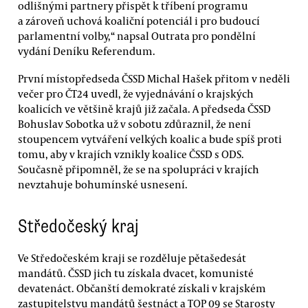
odlišnými partnery přispět k tříbení programu
a zároveň uchová koaliční potenciál i pro budoucí
parlamentní volby,“ napsal Outrata pro pondělní
vydání Deníku Referendum.
První místopředseda ČSSD Michal Hašek přitom v neděli
večer pro ČT24 uvedl, že vyjednávání o krajských
koalicích ve většině krajů již začala. A předseda ČSSD
Bohuslav Sobotka už v sobotu zdůraznil, že není
stoupencem vytváření velkých koalic a bude spíš proti
tomu, aby v krajích vznikly koalice ČSSD s ODS.
Současně připomněl, že se na spolupráci v krajích
nevztahuje bohumínské usnesení.
Středočeský kraj
Ve Středočeském kraji se rozděluje pětašedesát
mandátů. ČSSD jich tu získala dvacet, komunisté
devatenáct. Občanští demokraté získali v krajském
zastupitelstvu mandátů šestnáct a TOP 09 se Starosty