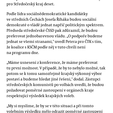
pro Středočeský kraj deset.
Podle lídra sociálnědemokratické kandidátky
ve středních Čechách Josefa Řiháka budou sociální
demokraté o vládě jednat napříč politickým spektrem.
Předseda středočeské ČSSD pak zdůraznil, že budou
preferovat jednobarevnou vládu. „O podpoře budeme
jednat se všemi stranami," uvedl Petera pro ČTK s tím,
že koalice s KSČM podle něj v tuto chvíli není
na programu dne.
„Máme usnesení z konference, že máme preferovat
tu první možnost. V případě, že by to nebylo možné, tak
potom se k tomu samozřejmě krajský výkonný výbor
postaví a budeme hledat jiné řešení," dodal. Zástupci
středočeských komunistů po volbách uvedli, že budou
požadovat poměrné zastoupení v orgánech kraje
respektující výsledek krajských voleb.
„My si myslíme, že by se v této situaci a při tomto
volebním výsledku mělo odrazit poměrné zastoupení