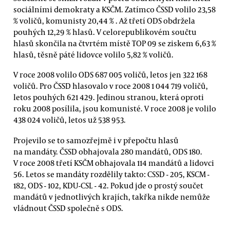
sociálními demokraty a KSČM. Zatímco ČSSD volilo 23,58
% voličů, komunisty 20,44 % . Až třetí ODS obdržela
pouhých 12,29 % hlasů. V celorepublikovém součtu
hlasů skončila na čtvrtém místě TOP 09 se ziskem 6,63 %
hlasů, těsně páté lidovce volilo 5,82 % voličů.
V roce 2008 volilo ODS 687 005 voličů, letos jen 322 168
voličů. Pro ČSSD hlasovalo v roce 2008 1 044 719 voličů,
letos pouhých 621 429. Jedinou stranou, která oproti
roku 2008 posílila, jsou komunisté. V roce 2008 je volilo
438 024 voličů, letos už 538 953.
Projevilo se to samozřejmě i v přepočtu hlasů
na mandáty. ČSSD obhajovala 280 mandátů, ODS 180.
V roce 2008 třetí KSČM obhajovala 114 mandátů a lidovci
56. Letos se mandáty rozdělily takto: CSSD - 205, KSCM -
182, ODS - 102, KDU-CSL - 42. Pokud jde o prostý součet
mandátů v jednotlivých krajích, takřka nikde nemůže
vládnout ČSSD společně s ODS.