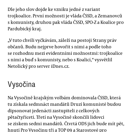
Dle jeho slov dojde ke vzniku jedné z variant
trojkoalice. První možnosti je vláda ČSSD, a Zemanovců
s komunisty, druhou pak vláda ČSSD, SPO-Z a Koalice pro
Pardubický kraj.
„V tuto chvíli vyčkávám, záleží na postoji Strany práv
občanů. Budu nejprve hovořit s nimi a podle toho
se rozhodnu mezi evidentními možnostmi: trojkoalice
s nimi a buď s komunisty, nebo s Koalicí,“ vysvětlil
Netolický pro server iDnes.cz.
Vysočina
Na Vysočině krajským volbám dominovala ČSSD, která
tu získala sedmnáct mandátů Druzí komunisté budou
dipsonovat jedenácti zastupiteli z celkových
pětačtyřiceti. Třetí na Vysočině skončili lidovci
se ziskem sedmi mandátů. Čtvrtá ODS jich bude mít pět,
hnutí Pro Vysočinu tři a TOP 09 a Starostové pro