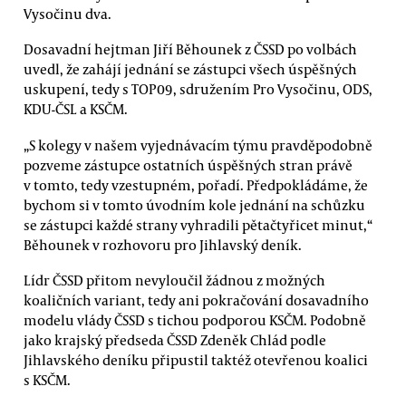
Vysočinu dva.
Dosavadní hejtman Jiří Běhounek z ČSSD po volbách
uvedl, že zahájí jednání se zástupci všech úspěšných
uskupení, tedy s TOP 09, sdružením Pro Vysočinu, ODS,
KDU-ČSL a KSČM.
„S kolegy v našem vyjednávacím týmu pravděpodobně
pozveme zástupce ostatních úspěšných stran právě
v tomto, tedy vzestupném, pořadí. Předpokládáme, že
bychom si v tomto úvodním kole jednání na schůzku
se zástupci každé strany vyhradili pětačtyřicet minut,“
Běhounek v rozhovoru pro Jihlavský deník.
Lídr ČSSD přitom nevyloučil žádnou z možných
koaličních variant, tedy ani pokračování dosavadního
modelu vlády ČSSD s tichou podporou KSČM. Podobně
jako krajský předseda ČSSD Zdeněk Chlád podle
Jihlavského deníku připustil taktéž otevřenou koalici
s KSČM.