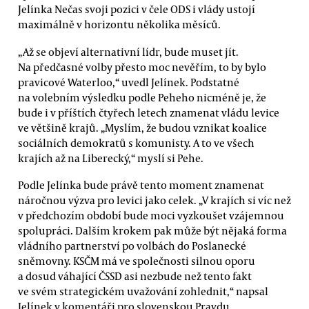
Jelínka Nečas svoji pozici v čele ODS i vlády ustojí
maximálně v horizontu několika měsíců.
„Až se objeví alternativní lídr, bude muset jít.
Na předčasné volby přesto moc nevěřím, to by bylo
pravicové Waterloo,“ uvedl Jelínek. Podstatné
na volebním výsledku podle Peheho nicméně je, že
bude i v příštích čtyřech letech znamenat vládu levice
ve většině krajů. „Myslím, že budou vznikat koalice
sociálních demokratů s komunisty. A to ve všech
krajích až na Liberecký,“ myslí si Pehe.
Podle Jelínka bude právě tento moment znamenat
náročnou výzva pro levici jako celek. „V krajích si víc než
v předchozím období bude moci vyzkoušet vzájemnou
spolupráci. Dalším krokem pak může být nějaká forma
vládního partnerství po volbách do Poslanecké
sněmovny. KSČM má ve společnosti silnou oporu
a dosud váhající ČSSD asi nezbude než tento fakt
ve svém strategickém uvažování zohlednit,“ napsal
Jelínek v komentáři pro slovenskou Pravdu.