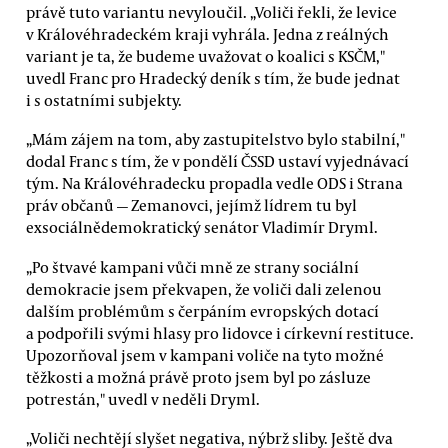
právě tuto variantu nevyloučil. „Voliči řekli, že levice
v Královéhradeckém kraji vyhrála. Jedna z reálných
variant je ta, že budeme uvažovat o koalici s KSČM,"
uvedl Franc pro Hradecký deník s tím, že bude jednat
i s ostatními subjekty.
„Mám zájem na tom, aby zastupitelstvo bylo stabilní,"
dodal Franc s tím, že v pondělí ČSSD ustaví vyjednávací
tým. Na Královéhradecku propadla vedle ODS i Strana
práv občanů — Zemanovci, jejímž lídrem tu byl
exsociálnědemokratický senátor Vladimír Dryml.
„Po štvavé kampani vůči mně ze strany sociální
demokracie jsem překvapen, že voliči dali zelenou
dalším problémům s čerpáním evropských dotací
a podpořili svými hlasy pro lidovce i církevní restituce.
Upozorňoval jsem v kampani voliče na tyto možné
těžkosti a možná právě proto jsem byl po zásluze
potrestán," uvedl v neděli Dryml.
„Voliči nechtějí slyšet negativa, nýbrž sliby. Ještě dva