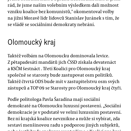
rád, že jsme naším volebním výsledkem dali možnost
vzniku koalice bez komunistů," okomentoval volby
na jižní Moravě lídr lidovců Stanislav Juránek s tím, že
se vládě se sociálními demokraty nebrání.
Olomoucký kraj
Taktéž volbám na Olomoucku dominovala levice.
Z pětapadesáti mandátů jich ČSSD získala devatenáct
a KSČM šestnáct . Třetí Koalici pro Olomoucký kraj
společně se starosty bude zastupovat osm politiků.
Taktéž čtvrtá ODS bude mít v zastupitelstvu osm svých
zástupců a TOP 09 se Starosty pro Olomoucký kraj čtyři.
Podle politologa Pavla Šaradína mají sociální
demokraté na Olomoucku luxusní postavení. „Sociální
demokracie je v podstatě ve velmi luxusním postavení.
Bez ní krajská koalice nevznikne a může si vybírat, zda
sestaví menšinovou radu s podporou jiných subjektů,