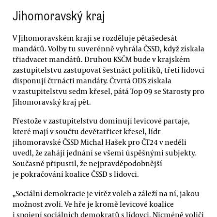
Jihomoravský kraj
V Jihomoravském kraji se rozděluje pětašedesát
mandátů. Volby tu suverénně vyhrála ČSSD, když získala
třiadvacet mandátů. Druhou KSČM bude v krajském
zastupitelstvu zastupovat šestnáct politiků, třetí lidovci
disponují čtrnácti mandáty. Čtvrtá ODS získala
v zastupitelstvu sedm křesel, pátá Top 09 se Starosty pro
Jihomoravský kraj pět.
Přestože v zastupitelstvu dominují levicové partaje,
které mají v součtu devětatřicet křesel, lídr
jihomoravské ČSSD Michal Hašek pro ČT24 v neděli
uvedl, že zahájí jednání se všemi úspěšnými subjekty.
Současně připustil, že nejpravděpodobnější
je pokračování koalice ČSSD s lidovci.
„Sociální demokracie je vítěz voleb a záleží na ní, jakou
možnost zvolí. Ve hře je kromě levicové koalice
i spojení sociálních demokratů s lidovci. Nicméně voliči