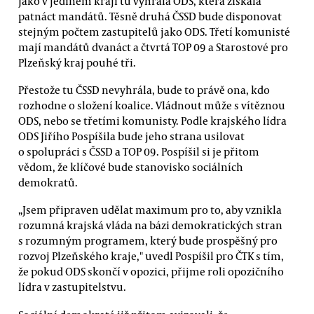
Jako v jediném kraji tu vyhrála ODS, která získala
patnáct mandátů. Těsně druhá ČSSD bude disponovat
stejným počtem zastupitelů jako ODS. Třetí komunisté
mají mandátů dvanáct a čtvrtá TOP 09 a Starostové pro
Plzeňský kraj pouhé tři.
Přestože tu ČSSD nevyhrála, bude to právě ona, kdo
rozhodne o složení koalice. Vládnout může s vítěznou
ODS, nebo se třetími komunisty. Podle krajského lídra
ODS Jiřího Pospíšila bude jeho strana usilovat
o spolupráci s ČSSD a TOP 09. Pospíšil si je přitom
vědom, že klíčové bude stanovisko sociálních
demokratů.
„Jsem připraven udělat maximum pro to, aby vznikla
rozumná krajská vláda na bázi demokratických stran
s rozumným programem, který bude prospěšný pro
rozvoj Plzeňského kraje," uvedl Pospíšil pro ČTK s tím,
že pokud ODS skončí v opozici, přijme roli opozičního
lídra v zastupitelstvu.