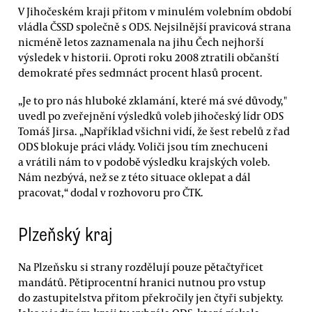
V Jihočeském kraji přitom v minulém volebním období
vládla ČSSD společně s ODS. Nejsilnější pravicová strana
nicméně letos zaznamenala na jihu Čech nejhorší
výsledek v historii. Oproti roku 2008 ztratili občanští
demokraté přes sedmnáct procent hlasů procent.
„Je to pro nás hluboké zklamání, které má své důvody,"
uvedl po zveřejnění výsledků voleb jihočeský lídr ODS
Tomáš Jirsa. „Například všichni vidí, že šest rebelů z řad
ODS blokuje práci vlády. Voliči jsou tím znechuceni
a vrátili nám to v podobě výsledku krajských voleb.
Nám nezbývá, než se z této situace oklepat a dál
pracovat,“ dodal v rozhovoru pro ČTK.
Plzeňský kraj
Na Plzeňsku si strany rozdělují pouze pětačtyřicet
mandátů. Pětiprocentní hranici nutnou pro vstup
do zastupitelstva přitom překročily jen čtyři subjekty.