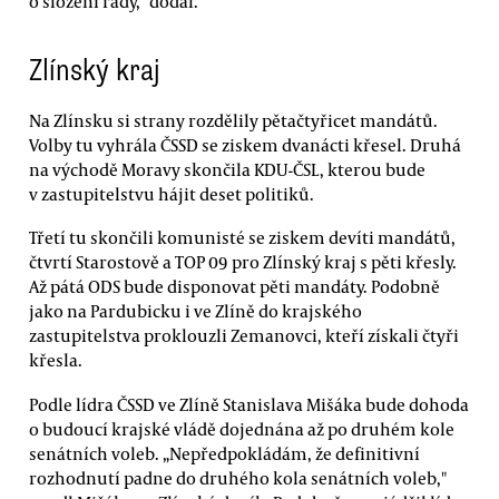
o složení rady," dodal.
Zlínský kraj
Na Zlínsku si strany rozdělily pětačtyřicet mandátů.
Volby tu vyhrála ČSSD se ziskem dvanácti křesel. Druhá
na východě Moravy skončila KDU-ČSL, kterou bude
v zastupitelstvu hájit deset politiků.
Třetí tu skončili komunisté se ziskem devíti mandátů,
čtvrtí Starostově a TOP 09 pro Zlínský kraj s pěti křesly.
Až pátá ODS bude disponovat pěti mandáty. Podobně
jako na Pardubicku i ve Zlíně do krajského
zastupitelstva proklouzli Zemanovci, kteří získali čtyři
křesla.
Podle lídra ČSSD ve Zlíně Stanislava Mišáka bude dohoda
o budoucí krajské vládě dojednána až po druhém kole
senátních voleb. „Nepředpokládám, že definitivní
rozhodnutí padne do druhého kola senátních voleb,"