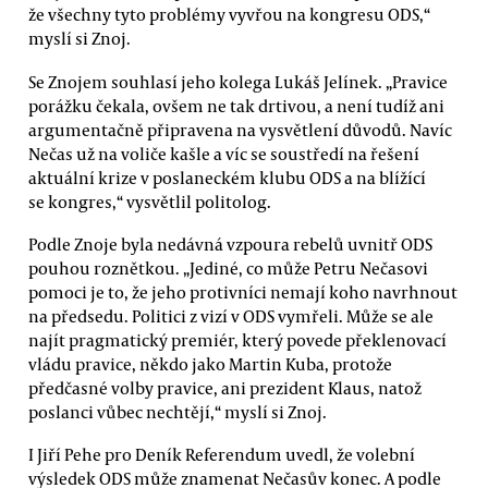
že všechny tyto problémy vyvřou na kongresu ODS,“
myslí si Znoj.
Se Znojem souhlasí jeho kolega Lukáš Jelínek. „Pravice
porážku čekala, ovšem ne tak drtivou, a není tudíž ani
argumentačně připravena na vysvětlení důvodů. Navíc
Nečas už na voliče kašle a víc se soustředí na řešení
aktuální krize v poslaneckém klubu ODS a na blížící
se kongres,“ vysvětlil politolog.
Podle Znoje byla nedávná vzpoura rebelů uvnitř ODS
pouhou roznětkou. „Jediné, co může Petru Nečasovi
pomoci je to, že jeho protivníci nemají koho navrhnout
na předsedu. Politici z vizí v ODS vymřeli. Může se ale
najít pragmatický premiér, který povede překlenovací
vládu pravice, někdo jako Martin Kuba, protože
předčasné volby pravice, ani prezident Klaus, natož
poslanci vůbec nechtějí,“ myslí si Znoj.
I Jiří Pehe pro Deník Referendum uvedl, že volební
výsledek ODS může znamenat Nečasův konec. A podle