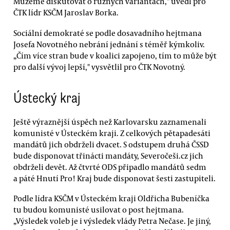
Můžeme diskutovat o různých variantách," uvedl pro
ČTK lídr KSČM Jaroslav Borka.
Sociální demokraté se podle dosavadního hejtmana
Josefa Novotného nebrání jednání s téměř kýmkoliv.
„Čím více stran bude v koalici zapojeno, tím to může být
pro další vývoj lepší," vysvětlil pro ČTK Novotný.
Ústecký kraj
Ještě výraznější úspěch než Karlovarsku zaznamenali
komunisté v Ústeckém kraji. Z celkových pětapadesáti
mandátů jich obdrželi dvacet. S odstupem druhá ČSSD
bude disponovat třinácti mandáty, Severočeši.cz jich
obdrželi devět. Až čtvrté ODS připadlo mandátů sedm
a páté Hnutí Pro! Kraj bude disponovat šesti zastupiteli.
Podle lídra KSČM v Ústeckém kraji Oldřicha Bubeníčka
tu budou komunisté usilovat o post hejtmana.
„Výsledek voleb je i výsledek vlády Petra Nečase. Je jiný,