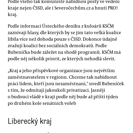
Podle všeho tak komunisté nabídnou posty ve vedení
kraje nejen ČSSD, ale i Severočechům.cz a hnutí PRO!
kraj.
Podle informací Ústeckého deníku z kuloárů KSČM
zaznívají hlasy, dle kterých by se jim tato velká koalice
líbila více než dohoda pouze s ČSSD. Dokonce údajně
zvažují koalici bez sociálních demokratů. Podle
Bubeníčka bude záležet na shodě programů. KSČM má
podle něj několik priorit, ze kterých nehodlá slevit.
„Kraj a jeho příspěvkové organizace jsou největším
zaměstnavatelem v regionu. Chceme tak nabídnout
práci lidem, kteří jsou nezaměstnaní," uvedl Bubeníček
s tím, že odmítají jakoukoli privatizaci. Jasněji
o budoucí vládě v kraji podle něj bude až příští týden
po druhém kole senátních voleb
Liberecký kraj