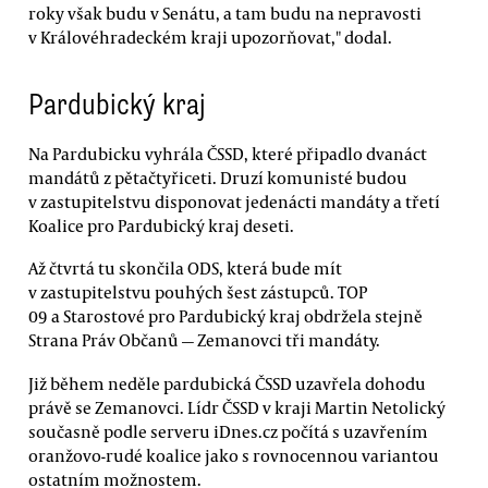
roky však budu v Senátu, a tam budu na nepravosti
v Královéhradeckém kraji upozorňovat," dodal.
Pardubický kraj
Na Pardubicku vyhrála ČSSD, které připadlo dvanáct
mandátů z pětačtyřiceti. Druzí komunisté budou
v zastupitelstvu disponovat jedenácti mandáty a třetí
Koalice pro Pardubický kraj deseti.
Až čtvrtá tu skončila ODS, která bude mít
v zastupitelstvu pouhých šest zástupců. TOP
09 a Starostové pro Pardubický kraj obdržela stejně
Strana Práv Občanů — Zemanovci tři mandáty.
Již během neděle pardubická ČSSD uzavřela dohodu
právě se Zemanovci. Lídr ČSSD v kraji Martin Netolický
současně podle serveru iDnes.cz počítá s uzavřením
oranžovo-rudé koalice jako s rovnocennou variantou
ostatním možnostem.