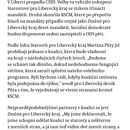
V Liberci propadla ČSSD. Volby tu vyhrálo uskupení
Starostové pro Liberecký kraj se ziskem třinácti
mandátů. Druhá skončila KSČM, které po přepočtu
hlasů na mandáty připadlo stejně jako Změně pro
Liberecký kraj deset mandátů. Sociální demokraté
budou disponovat sedmi zastupiteli a ODS pěti.
Podle lídra Starostů pro Liberecký kraj Martina Půty již
probíhají jednání o koalici, která bude vládnout
na kraji v následujících čtyřech letech. „Budeme
se scházet tak dlouho, dokud nedohodneme fungující
většinu, která zaručí splnění našeho volebního
programu. Byli bychom rádi, kdyby koaliční smlouva
byla podepsána do týdne," uvedl pro Liberecký deník
Půta s tím, že vyjednávají se všemi stranami kromě
KSČM.
Nejpravděpodobnějšími partnery v koalici se jeví
Změna pro Liberecký kraj. „My jsme deklarovali, že
jsme schopni udělat koalici se starosty a některou
z menších stran, a já tam teď vidím dvě menší strany, a