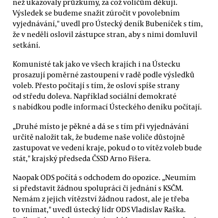
než ukazovaly průzkumy, za což voličům děkuji.
Výsledek se budeme snažit zúročit v povolebním
vyjednávání," uvedl pro Ústecký deník Bubeníček s tím,
že v neděli oslovil zástupce stran, aby s nimi domluvil
setkání.
Komunisté tak jako ve všech krajích i na Ústecku
prosazují poměrné zastoupení v radě podle výsledků
voleb. Přesto počítají s tím, že osloví spíše strany
od středu doleva. Například sociální demokraté
s nabídkou podle informací Ústeckého deníku počítají.
„Druhé místo je pěkné a dá se s tím při vyjednávání
určitě naložit tak, že budeme naše voliče důstojně
zastupovat ve vedení kraje, pokud o to vítěz voleb bude
stát," krajský předseda ČSSD Arno Fišera.
Naopak ODS počítá s odchodem do opozice. „Neumím
si představit žádnou spolupráci či jednání s KSČM.
Nemám z jejich vítězství žádnou radost, ale je třeba
to vnímat," uvedl ústecký lídr ODS Vladislav Raška.