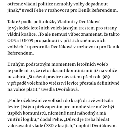
otřesné vládní politice nemohly volby dopadnout
jinak,“ uvedl Pehe v rozhovoru pro Deník Referendum.
Taktéž podle politoložky Vladimíry Dvořákové
je výsledek letošních voleb jasným trestem pro strany
vládní koalice. „To ale nemusí vůbec znamenat, že takto
ODS a TOP 09 propadnou i v příštích sněmovních
volbách,“ upozornila Dvořáková v rozhovoru pro Deník
Referendum.
Druhým podstatným momentem letošních voleb
je podle ní to, že rétorika antikomunismu již na voliče
nezabírá. „Strašení pravice návratem před rok 1989
v případě volebního vítězství levice přestala definitivně
na voliče platit,“ uvedla Dvořáková.
„Podle očekávání ve volbách do krajů drtivě zvítězila
levice. Jistým překvapením pro mnohé sice může být
úspěch komunistů, nicméně není náhodný a má
vnitřní logiku,“ dodal Pehe. „Důvod je třeba hledat
v dosavadní vládě ČSSD v krajích,“ doplnil Dvořákovou