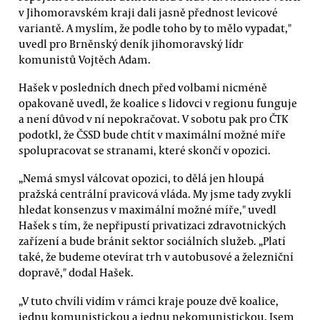
v Jihomoravském kraji dali jasně přednost levicové
variantě. A myslím, že podle toho by to mělo vypadat,"
uvedl pro Brněnský deník jihomoravský lídr
komunistů Vojtěch Adam.
Hašek v posledních dnech před volbami nicméně
opakovaně uvedl, že koalice s lidovci v regionu funguje
a není důvod v ní nepokračovat. V sobotu pak pro ČTK
podotkl, že ČSSD bude chtít v maximální možné míře
spolupracovat se stranami, které skončí v opozici.
„Nemá smysl válcovat opozici, to dělá jen hloupá
pražská centrální pravicová vláda. My jsme tady zvyklí
hledat konsenzus v maximální možné míře," uvedl
Hašek s tím, že nepřipustí privatizaci zdravotnických
zařízení a bude bránit sektor sociálních služeb. „Platí
také, že budeme otevírat trh v autobusové a železniční
dopravě," dodal Hašek.
„V tuto chvíli vidím v rámci kraje pouze dvě koalice,
jednu komunistickou a jednu nekomunistickou. Jsem