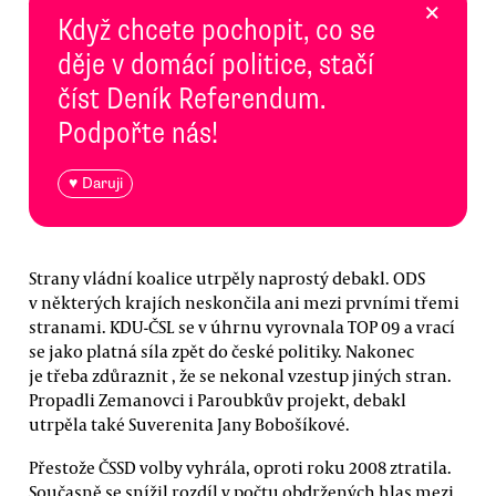
×
Když chcete pochopit, co se
děje v domácí politice, stačí
číst Deník Referendum.
Podpořte nás!
♥ Daruji
Strany vládní koalice utrpěly naprostý debakl. ODS
v některých krajích neskončila ani mezi prvními třemi
stranami. KDU-ČSL se v úhrnu vyrovnala TOP 09 a vrací
se jako platná síla zpět do české politiky. Nakonec
je třeba zdůraznit , že se nekonal vzestup jiných stran.
Propadli Zemanovci i Paroubkův projekt, debakl
utrpěla také Suverenita Jany Bobošíkové.
Přestože ČSSD volby vyhrála, oproti roku 2008 ztratila.
Současně se snížil rozdíl v počtu obdržených hlas mezi