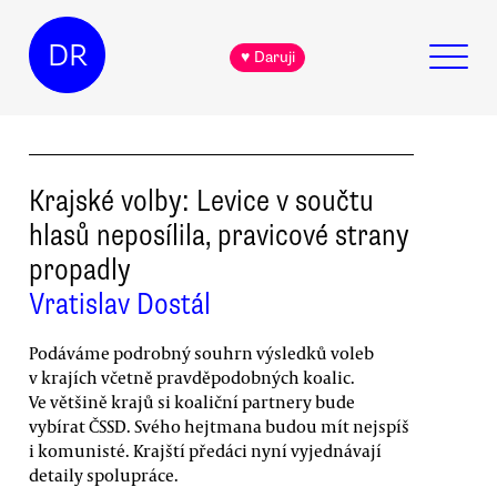
DR
♥ Daruji
Krajské volby: Levice v součtu
hlasů neposílila, pravicové strany
propadly
Vratislav Dostál
Podáváme podrobný souhrn výsledků voleb
v krajích včetně pravděpodobných koalic.
Ve většině krajů si koaliční partnery bude
vybírat ČSSD. Svého hejtmana budou mít nejspíš
i komunisté. Krajští předáci nyní vyjednávají
detaily spolupráce.