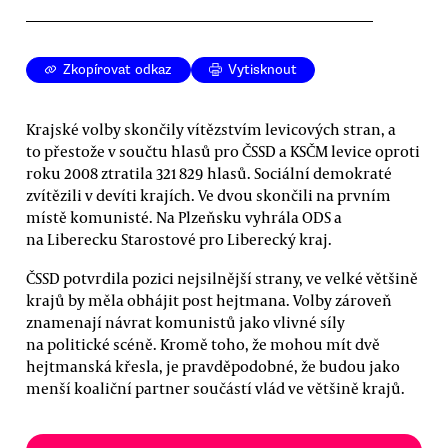
Zkopírovat odkaz
Vytisknout
Krajské volby skončily vítězstvím levicových stran, a
to přestože v součtu hlasů pro ČSSD a KSČM levice oproti
roku 2008 ztratila 321 829 hlasů. Sociální demokraté
zvítězili v devíti krajích. Ve dvou skončili na prvním
místě komunisté. Na Plzeňsku vyhrála ODS a
na Liberecku Starostové pro Liberecký kraj.
ČSSD potvrdila pozici nejsilnější strany, ve velké většině
krajů by měla obhájit post hejtmana. Volby zároveň
znamenají návrat komunistů jako vlivné síly
na politické scéně. Kromě toho, že mohou mít dvě
hejtmanská křesla, je pravděpodobné, že budou jako
menší koaliční partner součástí vlád ve většině krajů.