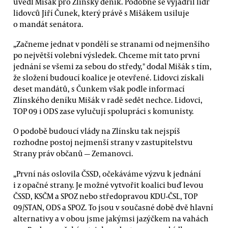
uvedl Mišák pro Zlínský deník. Podobně se vyjádřil lídr
lidovců Jiří Čunek, který právě s Mišákem usiluje
o mandát senátora.
„Začneme jednat v pondělí se stranami od nejmenšího
po největší volební výsledek. Chceme mít tato první
jednání se všemi za sebou do středy," dodal Mišák s tím,
že složení budoucí koalice je otevřené. Lidovci získali
deset mandátů, s Čunkem však podle informací
Zlínského deníku Mišák v radě sedět nechce. Lidovci,
TOP 09 i ODS zase vylučují spolupráci s komunisty.
O podobě budoucí vlády na Zlínsku tak nejspíš
rozhodne postoj nejmenší strany v zastupitelstvu
Strany práv občanů — Zemanovci.
„První nás oslovila ČSSD, očekáváme výzvu k jednání
i z opačné strany. Je možné vytvořit koalici buď levou
ČSSD, KSČM a SPOZ nebo středopravou KDU-ČSL, TOP
09/STAN, ODS a SPOZ. To jsou v současné době dvě hlavní
alternativy a v obou jsme jakýmsi jazýčkem na vahách