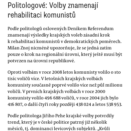
Politologové: Volby znamenají
rehabilitaci komunistů
Podle politologů oslovených Deníkem Referendum
znamenají výsledky krajských voleb zásadní krok
k rehabilitaci komunistů v demokratických poměrech.
Milan Znoj nicméně upozorňuje, že se jedná zatím
pouze o krok na regionální úrovni, který ještě musí být
potvrzen na úrovni republikové.
Oproti volbám v roce 2008 letos komunisty volilo o sto
tisíc voličů více. V letošních krajských volbách
komunisty současně poprvé volilo více než půl milionu
voličů. V prvních krajských volbách v roce 2000
komunisty volilo 496 688 voličů, v roce 2004 jich bylo
416 807, o další čtyři roky později 438 024 a letos 538 953.
Podle politologa Jiřího Pehe krajské volby potvrdily
trend, který je v české politice patrný již několik
měsíců, tj. dominanci levicových subjektů. „Kvůli