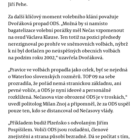
Jiří Pehe.
Za další klíčový moment volebního klání považuje
Dvořáková propad ODS. „Možná by si namísto
bagatelizace volební porážky měl Nečas vzpomenout
na osud Václava Klause. Ten totiž na pozici předsedy
nerezignoval po prohře ve sněmovních volbách, nýbrž
k ní byl dotlačen po neúspěšných obecních volbách
na podzim roku 2002,“ uzavřela Dvořáková.
„Pravice ve volbách propadla jako celek, byť se nejedná
o Waterloo slovenských rozměrů. TOP 09 na sebe
prozradila, že pořád nemá stranickou základnu, ani
pevné voliče, a ODS je nyní ideově a personálně
rozklížená. Nečasova vize obrozené ODS je v troskách,“
uvedl politolog Milan Znoj a připomněl, že za ODS uspěl
pouze ten, kdo se distancoval od Nečasovy vlády.
„Příkladem budiž Plzeňsko s odvolaným Jiřím
Pospíšilem. Voliči ODS jsou rozladěni, členové
znejistěni a strana působí bezradně. Dá se počítat s tím,