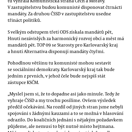
tu vyhrála Komunistická strana Čech a Moravy.
V zastupitelstvu budou komunisté disponovat čtrnácti
mandáty. Za druhou ČSSD v zastupitelstvu usedne
třináct politiků.
S velkým odstupem třetí ODS získala mandátů pět,
Hnutí nezávislých za harmonický rozvoj obcí a měst má
mandátů pět. TOP 09 se Starosty pro Karlovarský kraj
a hnutí Alternativa disponují mandáty čtyřmi.
Pohodlnou většinu tu komunisté mohou sestavit
se sociálními demokraty. Karlovarský kraj tak bude
jedním z prvních, v jehož čele bude nejspíš stát
zástupce KSČM.
„Myslel jsem si, že to dopadne asi jako minule. Tedy že
vyhraje ČSSD a my trochu posílíme. Ovšem výsledek
předčil očekávání. Na rozdíl od jiných stran jsme nebyli
spojováni s žádnými kauzami a to se možná v hlasování
odrazilo. Do koaličních jednání s nějakým požadavkem
půjdeme, ale nemusí to být nutně místo hejtmana.