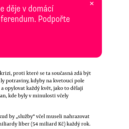
×
se děje v domácí
 Referendum. Podpořte
rizi, proti které se ta současná zdá být
ly potraviny, kdyby na kvetoucí pole
a opylovat každý květ, jako to dělají
n, kde byly v minulosti včely
pokud by „služby“ včel museli nahrazovat
iliardy liber (54 miliard Kč) každý rok.