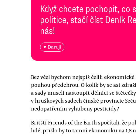
Když chcete pochopit, co 
politice, stačí číst Deník
nás!
♥ Daruji
Bez včel bychom nejspíš čelili ekonomické k
pouhou předehrou. O kolik by se asi zdraži
a sady museli nastoupit dělníci se štětečky 
v hruškových sadech čínské provincie Sečua
nedopatřením vyhubeny pesticidy?
Britští Friends of the Earth spočítali, že 
lidé, přišlo by to tamní ekonomiku na 1,8 m