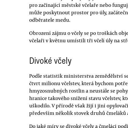
pro začínající městské včelaře nebo funguj
může poskytnout prostor pro úly, začátečník
odběratele medu.
Obrození zájmu o včely se po troškách obje
včelaři v květnu umístili tři včelí úly na 
Divoké včely
Podle statistik ministerstva zemědělství 
čtvrt milionu včelstev, která bychom potř
hmyzosnubných rostlin a neustále se pohy
hranice takového snížení stavu včelstev, kt
uškodilo. V přírodě však žijí i jiní opylovač
především několik stovek druhů čmeláků a
Do jaké míry se divoké včely a čmeláci pod