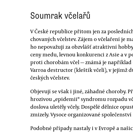
Soumrak včelařů
V České republice přitom jen za posledních 
chovaných včelstev. Zájem o včelaření je m
ho nepovažují za obzvlášť atraktivní hobby
ceny medu, levnou konkurenci z Asie a v p
proti chorobám včel — známá je například
Varroa destructor (kleštík včelí), v jejímž 
českých včelstev.
Objevují se však i jiné, záhadné choroby. P
hrozivou „epidemii“ syndromu rozpadu včel
doslova uletěly včely. Dospělé dělnice opust
zmizely. Vysoce organizované společenství 
Podobné případy nastaly i v Evropě a naši