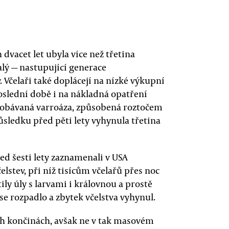
dvacet let ubyla více než třetina
alý — nastupující generace
. Včelaři také doplácejí na nízké výkupní
oslední době i na nákladná opatření
 obávaná varroáza, způsobená roztočem
důsledku před pěti lety vyhynula třetina
řed šesti lety zaznamenali v USA
stev, při níž tisícům včelařů přes noc
ily úly s larvami i královnou a prostě
se rozpadlo a zbytek včelstva vyhynul.
ch končinách, avšak ne v tak masovém