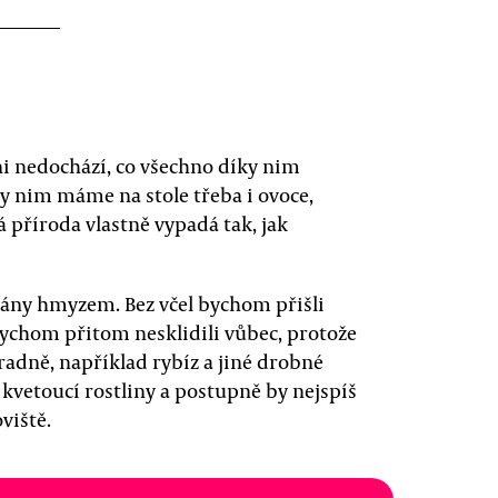
i nedochází, co všechno díky nim
 nim máme na stole třeba i ovoce,
á příroda vlastně vypadá tak, jak
ovány hmyzem. Bez včel bychom přišli
bychom přitom nesklidili vůbec, protože
adně, například rybíz a jiné drobné
é kvetoucí rostliny a postupně by nejspíš
viště.