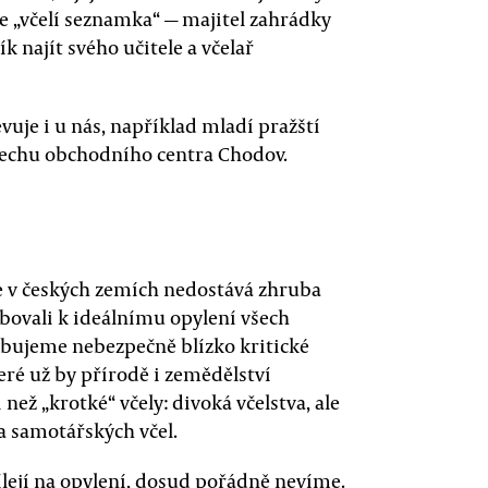
e „včelí seznamka“ — majitel zahrádky
 najít svého učitele a včelař
vuje i u nás, například mladí pražští
střechu obchodního centra Chodov.
se v českých zemích nedostává zhruba
ebovali k ideálnímu opylení všech
bujeme nebezpečně blízko kritické
eré už by přírodě i zemědělství
i než „krotké“ včely: divoká včelstva, ale
 samotářských včel.
ílejí na opylení, dosud pořádně nevíme.