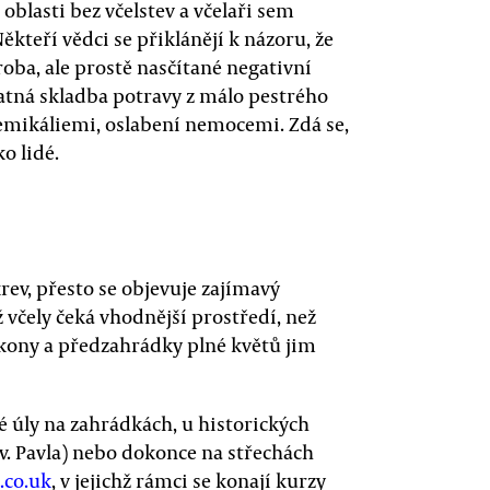
oblasti bez včelstev a včelaři sem
ěkteří vědci se přiklánějí k názoru, že
a, ale prostě nasčítané negativní
atná skladba potravy z málo pestrého
emikáliemi, oslabení nemocemi. Zdá se,
ko lidé.
rev, přesto se objevuje zajímavý
 včely čeká vhodnější prostředí, než
alkony a předzahrádky plné květů jim
é úly na zahrádkách, u historických
v. Pavla) nebo dokonce na střechách
.co.uk
, v jejichž rámci se konají kurzy