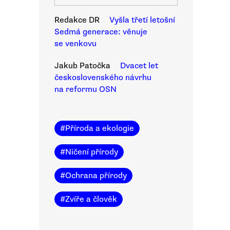
Redakce DR
Vyšla třetí letošní
Sedmá generace: věnuje
se venkovu
Jakub Patočka
Dvacet let
československého návrhu
na reformu OSN
#
Příroda a ekologie
#
Ničení přírody
#
Ochrana přírody
#
Zvíře a člověk