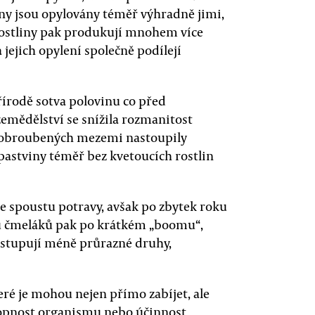
iny jsou opylovány téměř výhradně jimi,
í rostliny pak produkují mnohem více
 jejich opylení společně podílejí
řírodě sotva polovinu co před
zemědělství se snížila rozmanitost
ek obroubených mezemi nastoupily
pastviny téměř bez kvetoucích rostlin
e spoustu potravy, avšak po zbytek roku
hů čmeláků pak po krátkém „boomu“,
ustupují méně průrazné druhy,
eré je mohou nejen přímo zabíjet, ale
hopnost organismu nebo účinnost