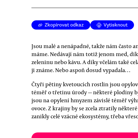
Zkopírovat odkaz
Vytisknout
Jsou malé a nenápadné, takže nám často an
máme. Nedávají nám totiž jenom med, díky
zeleninu nebo kávu. A díky včelám také cel
ji známe. Nebo aspoň dosud vypadala…
Čtyři pětiny kvetoucích rostlin jsou opyl
téměř o třetinu úrody — některé plodiny 
jsou na opylení hmyzem závislé téměř výhr
ovoce. Z krajiny by se zcela ztratily někter
zanikly celé vzácné ekosystémy, třeba vřeso