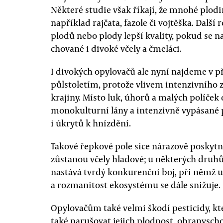
Některé studie však říkají, že mnohé plod
například rajčata, fazole či vojtěška. Dalš
plodů nebo plody lepší kvality, pokud se na
chované i divoké včely a čmeláci.
I divokých opylovačů ale nyní najdeme v p
půlstoletím, protože vlivem intenzivního 
krajiny. Místo luk, úhorů a malých políč
monokulturní lány a intenzivně vypásané 
i úkrytů k hnízdění.
Takové řepkové pole sice nárazově poskytn
zůstanou včely hladové; u některých dru
nastává tvrdý konkurenční boj, při němž 
a rozmanitost ekosystému se dále snižuje.
Opylovačům také velmi škodí pesticidy, kt
také narušovat jejich plodnost, obranysc