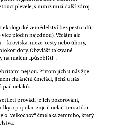
toucí plevele, s nimiž mizí další zdroj
í ekologické zemědělství bez pesticidů,
více plodin najednou). Včelám ale
í — křoviska, meze, cesty nebo úhory,
 biokoridory. Obzvlášť takzvané
ny na malém „působišti“.
ebritami nejsou. Přitom jich u nás žije
nem chránění čmeláci, jichž u nás
hů pačmeláků.
etiletí provádí jejich pozorování,
udky a popularizuje čmeláčí tematiku
sy o „velkochov“ čmeláka zemního, který
lstva.