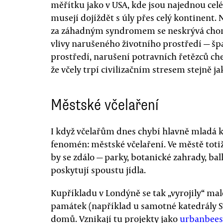
měřítku jako v USA, kde jsou najednou celé 
musejí dojíždět s úly přes celý kontinent. N
za záhadným syndromem se neskrývá chorob
vlivy narušeného životního prostředí — šp
prostředí, narušení potravních řetězců ch
že včely trpí civilizačním stresem stejně ja
Městské včelaření
I když včelařům dnes chybí hlavně mladá k
fenomén: městské včelaření. Ve městě totiž
by se zdálo — parky, botanické zahrady, b
poskytují spoustu jídla.
Kupříkladu v Londýně se tak „vyrojily“ mal
památek (například u samotné katedrály S
domů. Vznikají tu projekty jako
urbanbees