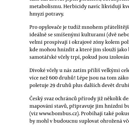
metabolismu. Herbicidy navíc likvidují kve
hmyzí potravy.
Pro opylovače je tudíž mnohem přátelštějš
ideálně se smíšenými kulturami (dvě nebo 
velmi prospívají i okrajové zóny kolem pol
kde mohou hnízdit a které jim slouží jako
samotářské včely trpí, pokud jsou izolová
Divoké včely u nás zatím příliš velkými cel
více než 600 druhů! Lépe jsou na tom záko
poletuje 29 druhů plus dalších devět dru
Český svaz ochránců přírody již několik des
mapování stavů, připravuje jim hnízdní b
(viz www.bombus.cz). Probíhají také poku
by mohl v budoucnu suplovat ohrožená vče