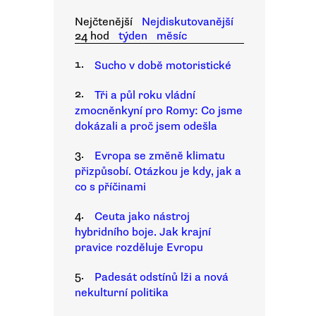
Nejčtenější
Nejdiskutovanější
24 hod
týden
měsíc
1.
Sucho v době motoristické
2.
Tři a půl roku vládní
zmocněnkyní pro Romy: Co jsme
dokázali a proč jsem odešla
3.
Evropa se změně klimatu
přizpůsobí. Otázkou je kdy, jak a
co s příčinami
4.
Ceuta jako nástroj
hybridního boje. Jak krajní
pravice rozděluje Evropu
5.
Padesát odstínů lži a nová
nekulturní politika