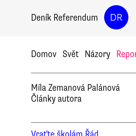
Deník Referendum
DR
Domov
Svět
Názory
Repo
Míla
Zemanová Palánová
Články autora
Vraťte školám Řád