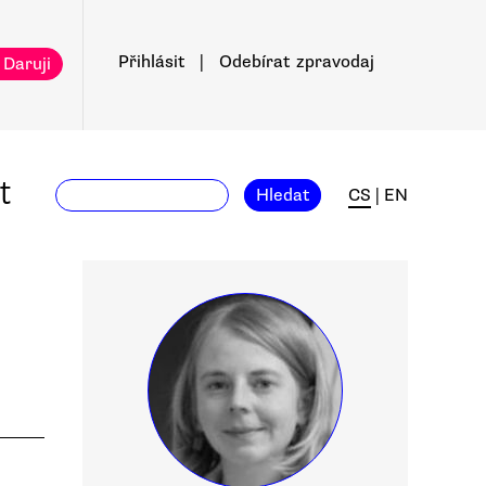
Přihlásit
|
Odebírat
zpravodaj
 Daruji
t
Hledat
CS
|
EN