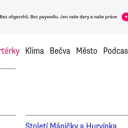
Bez oligarchů. Bez paywallu.
Jen vaše dary a naše práce
♥
rtérky
Klima
Bečva
Město
Podcas
Století Máničky a Hurvínka