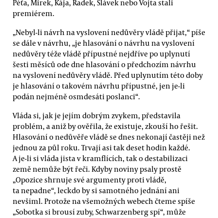
Péťa, Mirek, Kája, Radek, Slávek nebo Vojta stali
premiérem.
„Nebyl-li návrh na vyslovení nedůvěry vládě přijat,“ píše
se dále v návrhu, „je hlasování o návrhu na vyslovení
nedůvěry téže vládě přípustné nejdříve po uplynutí
šesti měsíců ode dne hlasování o předchozím návrhu
na vyslovení nedůvěry vládě. Před uplynutím této doby
je hlasování o takovém návrhu přípustné, jen je-li
podán nejméně osmdesáti poslanci“.
Vláda si, jak je jejím dobrým zvykem, představila
problém, a aniž by ověřila, že existuje, zkouší ho řešit.
Hlasování o nedůvěře vládě se dnes nekonají častěji než
jednou za půl roku. Trvají asi tak deset hodin každé.
A je-li si vláda jista v kramflících, tak o destabilizaci
země nemůže být řeči. Kdyby noviny psaly prostě
„Opozice shrnuje své argumenty proti vládě,
ta nepadne“, leckdo by si samotného jednání ani
nevšiml. Protože na všemožných webech čteme spíše
„Sobotka si brousí zuby, Schwarzenberg spí“, může