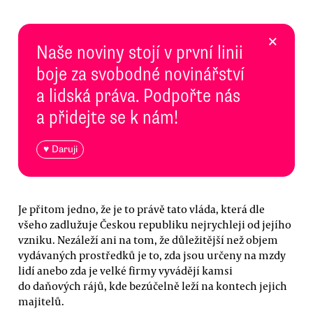
×
Naše noviny stojí v první linii
boje za svobodné novinářství
a lidská práva. Podpořte nás
a přidejte se k nám!
♥ Daruji
Je přitom jedno, že je to právě tato vláda, která dle
všeho zadlužuje Českou republiku nejrychleji od jejího
vzniku. Nezáleží ani na tom, že důležitější než objem
vydávaných prostředků je to, zda jsou určeny na mzdy
lidí anebo zda je velké firmy vyvádějí kamsi
do daňových rájů, kde bezúčelně leží na kontech jejich
majitelů.