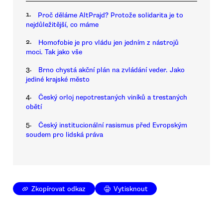
1.
Proč děláme AltPrajd? Protože solidarita je to
nejdůležitější, co máme
2.
Homofobie je pro vládu jen jedním z nástrojů
moci. Tak jako vše
3.
Brno chystá akční plán na zvládání veder. Jako
jediné krajské město
4.
Český orloj nepotrestaných viníků a trestaných
obětí
5.
Český institucionální rasismus před Evropským
soudem pro lidská práva
Zkopírovat odkaz
Vytisknout