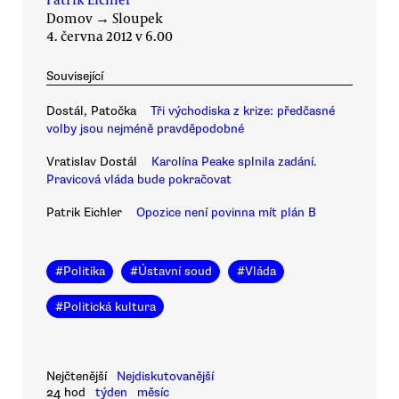
Domov
→
Sloupek
4. června 2012 v 6.00
Související
Dostál, Patočka
Tři východiska z krize: předčasné
volby jsou nejméně pravděpodobné
Vratislav Dostál
Karolína Peake splnila zadání.
Pravicová vláda bude pokračovat
Patrik Eichler
Opozice není povinna mít plán B
#
Politika
#
Ústavní soud
#
Vláda
#
Politická kultura
Nejčtenější
Nejdiskutovanější
24 hod
týden
měsíc