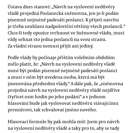
Ústava dnes stanoví: „Návrh na vyslovení nedůvěry
vládě projedná Poslanecká sněmovna, jen je-li podán
písemně nejméně padesáti poslanci. K přijetí návrhu
je třeba souhlasu nadpoloviční většiny všech poslanců.“
Chce-li tedy opozice svrhnout ve Sněmovně vládu, musí
vždy sehnat sto jedna poslanců na svou stranu.
Za vládní stranu nemusí přijít ani jediný.
Podle vlády by počínaje příštím volebním obdobím
mělo platit, že: „Návrh na vyslovení nedůvěry vládě
musí být podán písemně nejméně padesáti poslanci
a musí v něm být uvedena osoba, která má být
jmenována předsedou vlády.“ A dále pak, že „sněmovna
projedná návrh na vyslovení nedůvěry vládě nejdříve
čtyřicet osm hodin po jeho podání“ a v jednom
hlasování bude jak vyslovovat nedůvěru stávajícímu
premiérovi, tak schvalovat jméno nového.
Hlasovací formule by pak mohla znít: Jsem pro návrh
na vyslovení nedůvěry vládě a taky pro to, aby se tady