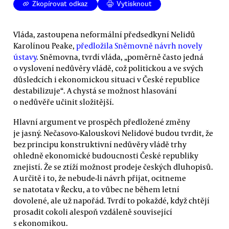
Zkopírovat odkaz
Vytisknout
Vláda, zastoupena neformální předsedkyní Nelidů
Karolínou Peake,
předložila Sněmovně návrh novely
ústavy
. Sněmovna, tvrdí vláda, „poměrně často jedná
o vyslovení nedůvěry vládě, což politickou a ve svých
důsledcích i ekonomickou situaci v České republice
destabilizuje“. A chystá se možnost hlasování
o nedůvěře učinit složitější.
Hlavní argument ve prospěch předložené změny
je jasný. Nečasovo-Kalouskovi Nelidové budou tvrdit, že
bez principu konstruktivní nedůvěry vládě trhy
ohledně ekonomické budoucnosti České republiky
znejistí. Že se ztíží možnost prodeje českých dluhopisů.
A určitě i to, že nebude-li návrh přijat, ocitneme
se natotata v Řecku, a to vůbec ne během letní
dovolené, ale už napořád. Tvrdí to pokaždé, když chtějí
prosadit cokoli alespoň vzdáleně související
s ekonomikou.