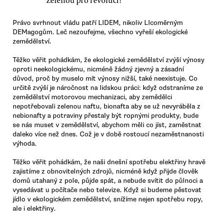
Zelenou pro revoluci!
Právo svrhnout vládu patří LIDEM, nikoliv LIcoměrným
DEMagogům. Leč nezoufejme, všechno vyřeší ekologické
zemědělství.
Těžko věřit pohádkám, že ekologické zemědělství zvýší výnosy
oproti neekologickému, nicméně žádný zjevný a zásadní
důvod, proč by muselo mít výnosy nižší, také neexistuje. Co
určitě zvýší je náročnost na lidskou práci: když odstraníme ze
zemědělství motorovou mechanizaci, aby zemědělci
nepotřebovali zelenou naftu, bionafta aby se už nevyráběla z
nebionafty a potraviny přestaly být ropnými produkty, bude
se nás muset v zemědělství, abychom měli co jíst, zaměstnat
daleko více než dnes. Což je v době rostoucí nezaměstnanosti
výhoda.
Těžko věřit pohádkám, že naši dnešní spotřebu elektřiny hravě
zajistíme z obnovitelných zdrojů, nicméně když přijde člověk
domů utahaný z pole, půjde spát, a nebude svítit do půlnoci a
vysedávat u počítače nebo televize. Když si budeme pěstovat
jídlo v ekologickém zemědělství, snížíme nejen spotřebu ropy,
ale i elektřiny.