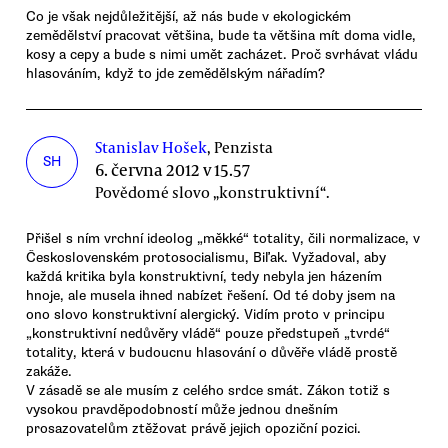
Co je však nejdůležitější, až nás bude v ekologickém
zemědělství pracovat většina, bude ta většina mít doma vidle,
kosy a cepy a bude s nimi umět zacházet. Proč svrhávat vládu
hlasováním, když to jde zemědělským nářadím?
Stanislav Hošek
, Penzista
SH
6. června 2012 v 15.57
Povědomé slovo „konstruktivní“.
Přišel s ním vrchní ideolog „měkké“ totality, čili normalizace, v
Československém protosocialismu, Biľak. Vyžadoval, aby
každá kritika byla konstruktivní, tedy nebyla jen házením
hnoje, ale musela ihned nabízet řešení. Od té doby jsem na
ono slovo konstruktivní alergický. Vidím proto v principu
„konstruktivní nedůvěry vládě“ pouze předstupeň „tvrdé“
totality, která v budoucnu hlasování o důvěře vládě prostě
zakáže.
V zásadě se ale musím z celého srdce smát. Zákon totiž s
vysokou pravděpodobností může jednou dnešním
prosazovatelům ztěžovat právě jejich opoziční pozici.