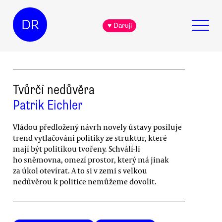
DR
♥ Daruji
Tvůrčí nedůvěra
Patrik Eichler
Vládou předložený návrh novely ústavy posiluje
trend vytlačování politiky ze struktur, které
mají být politikou tvořeny. Schválí-li
ho sněmovna, omezí prostor, který má jinak
za úkol otevírat. A to si v zemi s velkou
nedůvěrou k politice nemůžeme dovolit.