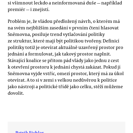
si všimnout leckdo a neinformovaná duše — například
premiér — i znejistí.
Problém je, že vládou předložený návrh, o kterém má
na svém nejbližším zasedání v prvním čtení hlasovat
Sněmovna, posiluje trend vytlačování politiky
ze struktur, které mají být politikou tvořeny. Definicí
politiky totiž je otevírat aktuálně uzavřený prostor pro
jednání a formulovat, jak takový prostor naplnit.
Stávající koalice se přitom pád vlády jako jednu z cest
k otevření prostoru k jednání chystá zakázat. Pokud jí
Sněmovna vyjde vstříc, omezí prostor, který má za úkol
otevírat. A to si v zemi s velkou nedůvěrou k politice
jako nástroji a politické třídě jako celku, stěží můžeme
dovolit.
Patrik Eichler