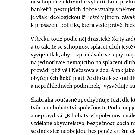
neschopná efektivního výběru daní, přehn
bankéřů, pěstujících dobré vztahy s někte
je však ideologickou lží ještě v jiném, záva
k prosazení politiky, která vede právě ,řec
V Řecku totiž podle něj drastické škrty za
a to tak, že se schopnost splácet dluh ještě 
vyvíjen tlak, aby rozprodávalo veřejný maj
na jednotlivce nemajícího na splacení dl
provádí plíživě i Nečasova vláda. A tak ja
obyčejných Řeků platí, že dlužník se stal 
a neprůhledných podmínek,“ vysvětluje au
Škabraha současně zpochybňuje tezi, dle k
tvůrcem bohatství společnosti. Podle něj 
a nepravdivá. „K bohatství společnosti nále
vzdělané obyvatelstvo, bezpečnost, sociální
se dnes sice neobejdou bez peněz z tržní ek