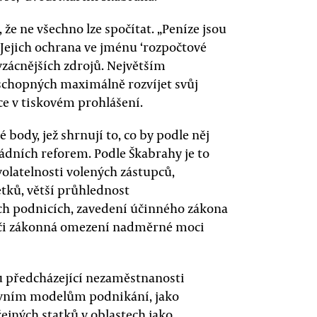
 že ne všechno lze spočítat. „Peníze jsou
 Jejich ochrana ve jménu ‘rozpočtové
vzácnějších zdrojů. Největším
 schopných maximálně rozvíjet svůj
ce v tiskovém prohlášení.
body, jež shrnují to, co by podle něj
ádních reforem. Podle Škabrahy je to
latelnosti volených zástupců,
tků, větší průhlednost
ích podnicích, zavedení účinného zákona
í či zákonná omezení nadměrné moci
ku předcházející nezaměstnanosti
ivním modelům pod­nikání, jako
ejných statků v oblastech jako