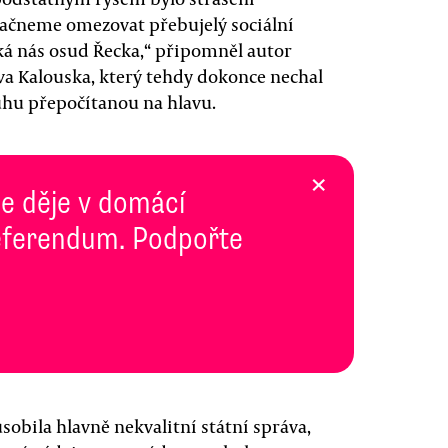
ačneme omezovat přebujelý sociální
eká nás osud Řecka,“ připomněl autor
va Kalouska, který tehdy dokonce nechal
luhu přepočítanou na hlavu.
×
se děje v domácí
 Referendum. Podpořte
obila hlavně nekvalitní státní správa,