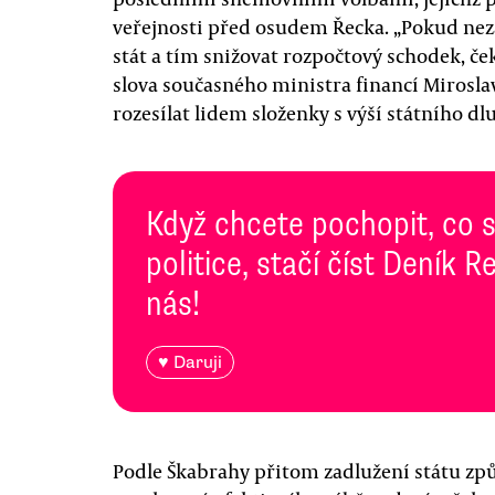
veřejnosti před osudem Řecka. „Pokud nez
stát a tím snižovat rozpočtový schodek, č
slova současného ministra financí Mirosla
rozesílat lidem složenky s výší státního d
Když chcete pochopit, co 
politice, stačí číst Deník
nás!
♥ Daruji
Podle Škabrahy přitom zadlužení státu způs