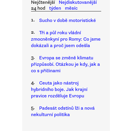
Nejčtenější
Nejdiskutovanější
24 hod
týden
měsíc
1.
Sucho v době motoristické
2.
Tři a půl roku vládní
zmocněnkyní pro Romy: Co jsme
dokázali a proč jsem odešla
3.
Evropa se změně klimatu
přizpůsobí. Otázkou je kdy, jak a
co s příčinami
4.
Ceuta jako nástroj
hybridního boje. Jak krajní
pravice rozděluje Evropu
5.
Padesát odstínů lži a nová
nekulturní politika