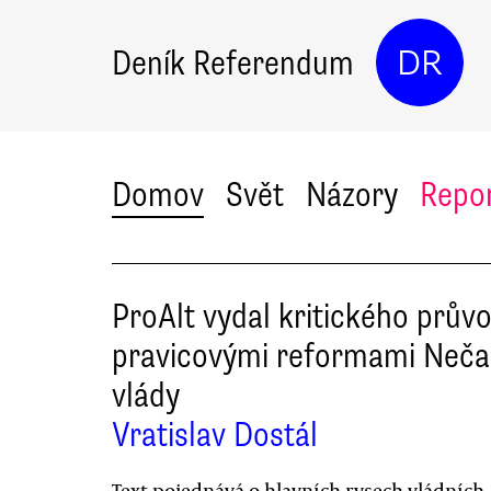
Deník Referendum
DR
Domov
Svět
Názory
Repo
ProAlt vydal kritického prův
pravicovými reformami Neča
vlády
Vratislav Dostál
Text pojednává o hlavních rysech vládních