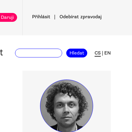
Přihlásit
|
Odebírat
zpravodaj
 Daruji
t
Hledat
CS
|
EN