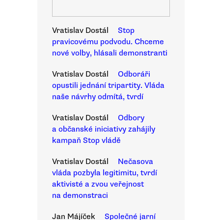
Vratislav Dostál
Stop
pravicovému podvodu. Chceme
nové volby, hlásali demonstranti
Vratislav Dostál
Odboráři
opustili jednání tripartity. Vláda
naše návrhy odmítá, tvrdí
Vratislav Dostál
Odbory
a občanské iniciativy zahájily
kampaň Stop vládě
Vratislav Dostál
Nečasova
vláda pozbyla legitimitu, tvrdí
aktivisté a zvou veřejnost
na demonstraci
Jan Májíček
Společné jarní