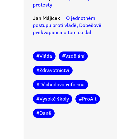
protesty
Jan Májíček
O jednotném
postupu proti vládě, Dobešově
překvapení a o tom co dál
#
Vláda
#
Vzdělání
#
Zdravotnictví
#
Důchodová reforma
#
Vysoké školy
#
ProAlt
#
Daně