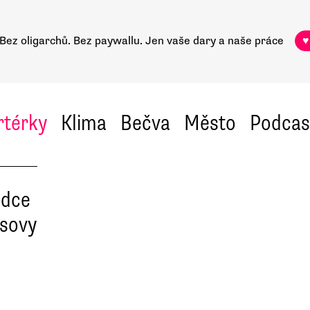
Bez oligarchů. Bez paywallu.
Jen vaše dary a naše práce
♥
rtérky
Klima
Bečva
Město
Podcas
odce
sovy