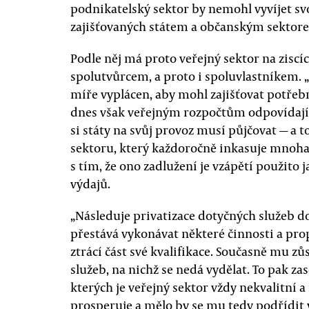
podnikatelský sektor by nemohl vyvíjet sv
zajišťovaných státem a občanským sektor
Podle něj má proto veřejný sektor na ziscíc
spolutvůrcem, a proto i spoluvlastníkem. 
míře vyplácen, aby mohl zajišťovat potřebn
dnes však veřejným rozpočtům odpovídající
si státy na svůj provoz musí půjčovat — a
sektoru, který každoročně inkasuje mnoha
s tím, že ono zadlužení je vzápětí použito
výdajů.
„Následuje privatizace dotyčných služeb do
přestává vykonávat některé činnosti a propou
ztrácí část své kvalifikace. Současně mu zů
služeb, na nichž se nedá vydělat. To pak z
kterých je veřejný sektor vždy nekvalitní 
prosperuje a mělo by se mu tedy podřídit 