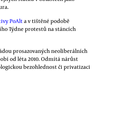
ura.
tivy PoAlt
a v tištěné podobě
ího Týdne protestů na stáncích
vládou prosazovaných neoliberálních
obí od léta 2010. Odmítá nárůst
logickou bezohlednost či privatizaci