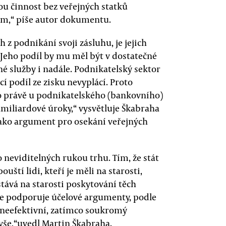
ou činnost bez veřejných statků
em,“ píše autor dokumentu.
h z podnikání svoji zásluhu, je jejich
„Jeho podíl by mu měl být v dostatečné
é služby i nadále. Podnikatelský sektor
 podíl ze zisku nevyplácí. Proto
 to právě u podnikatelského (bankovního)
miliardové úroky,“ vysvětluje Škabraha
 jako argument pro osekání veřejných
 neviditelných rukou trhu. Tím, že stát
ští lidi, kteří je měli na starosti,
stává na starosti poskytování těch
ase podporuje účelové argumenty, podle
a neefektivní, zatímco soukromý
vše,“uvedl Martin Škabraha.