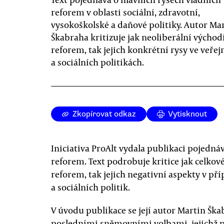
reforem v oblasti sociální, zdravotní,
vysokoškolské a daňové politiky. Autor Ma
Škabraha kritizuje jak neoliberální východ
reforem, tak jejich konkrétní rysy ve veřej
a sociálních politikách.
Zkopírovat odkaz
Vytisknout
Iniciativa ProAlt vydala publikaci pojednáv
reforem. Text podrobuje kritice jak celko
reforem, tak jejich negativní aspekty v př
a sociálních politik.
V úvodu publikace se její autor Martin Šk
posledními sněmovními volbami, jejichž 