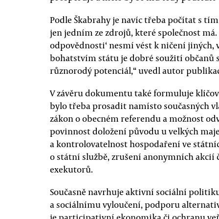
Podle Škabrahy je navíc třeba počítat s tím,
jen jedním ze zdrojů, které společnost má.
odpovědnosti‘ nesmí vést k ničení jiných, 
bohatstvím státu je dobré soužití občanů
různorodý potenciál,“ uvedl autor publika
V závěru dokumentu také formuluje klíčové 
bylo třeba prosadit namísto současných vl
zákon o obecném referendu a možnost odvo
povinnost doložení původu u velkých maje
a kontrolovatelnost hospodaření ve státn
o státní službě, zrušení anonymních akci
exekutorů.
Současně navrhuje aktivní sociální politi
a sociálnímu vyloučení, podporu alternat
je participativní ekonomika či ochranu veř