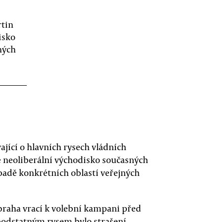
rtin
isko
ných
ající o hlavních rysech vládních
vé neoliberální východisko současných
ípadě konkrétních oblastí veřejných
abraha vrací k volební kampani před
podstatným rysem bylo strašení