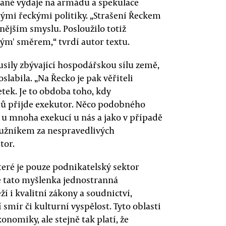
ané výdaje na armádu a spekulace
rými řeckými politiky. „Strašení Řeckem
žnějším smyslu. Posloužilo totiž
kým' směrem,“ tvrdí autor textu.
dusily zbývající hospodářskou sílu země,
oslabila. „Na Řecko je pak věřiteli
etek. Je to obdoba toho, kdy
uhů přijde exekutor. Něco podobného
ko u mnoha exekucí u nás a jako v případě
dlužníkem za nespravedlivých
tor.
teré je pouze podnikatelský sektor
je tato myšlenka jednostranná
ží i kvalitní zákony a soudnictví,
 smír či kulturní vyspělost. Tyto oblasti
onomiky, ale stejně tak platí, že