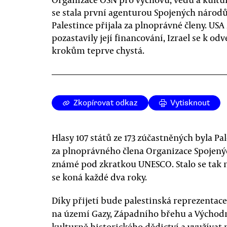
se stala první agenturou Spojených národů
Palestince přijala za plnoprávné členy. USA 
pozastavily její financování, Izrael se k o
krokům teprve chystá.
Zkopírovat odkaz
Vytisknout
Hlasy 107 států ze 173 zúčastněných byla Pal
za plnoprávného člena Organizace Spojený
známé pod zkratkou UNESCO. Stalo se tak
se koná každé dva roky.
Díky přijetí bude palestinská reprezenta
na území Gazy, Západního břehu a Východn
kulturně-historického dědictví a využívat 