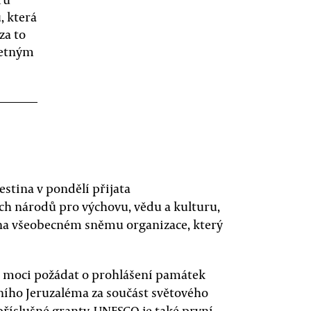
, která
za to
dvetným
estina v pondělí přijata
ch národů pro výchovu, vědu a kulturu,
 na všeobecném sněmu organizace, který
ce moci požádat o prohlášení památek
ího Jeruzaléma za součást světového
příslušné granty. UNESCO je také první