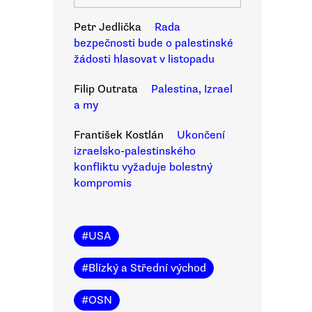
Petr Jedlička
Rada
bezpečnosti bude o palestinské
žádosti hlasovat v listopadu
Filip Outrata
Palestina, Izrael
a my
František Kostlán
Ukončení
izraelsko-palestinského
konfliktu vyžaduje bolestný
kompromis
#
USA
#
Blízký a Střední východ
#
OSN