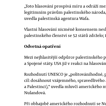
„Toto hlasování prospívá míru a odráží m
legitimním právům palestinského národa, 
uvedla palestinská agentura Wafa.
Vlastní hlasování nicméně konsensem nesk
palestinského členství se 52 států zdrželo; 
Odvetná opatření
Mezi nejhlasitější odpůrce palestinského p
a Spojené státy. USA již v reakci na hlasová
Rozhodnutí UNESCO je „politováníhodné, p
cíl: dosáhnout vzájemného, spravedlivého a
a Palestinci),“ uvedla mluvčí amerického m
Nulandová.
Při obhajobě amerického rozhodnutí se Nu