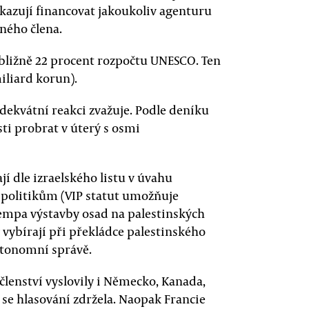
akazují financovat jakoukoliv agenturu
vného člena.
ibližně 22 procent rozpočtu UNESCO. Ten
miliard korun).
adekvátní reakci zvažuje. Podle deníku
ti probrat v úterý s osmi
í dle izraelského listu v úvahu
 politikům (VIP statut umožňuje
 tempa výstavby osad na palestinských
y vybírají při překládce palestinského
autonomní správě.
 členství vyslovily i Německo, Kanada,
 se hlasování zdržela. Naopak Francie