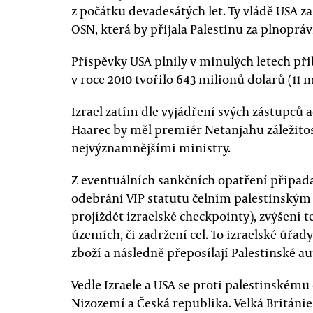
z počátku devadesátých let. Ty vládě USA z
OSN, která by přijala Palestinu za plnoprá
Příspěvky USA plnily v minulých letech př
v roce 2010 tvořilo 643 milionů dolarů (11 
Izrael zatím dle vyjádření svých zástupců 
Haarec by měl premiér Netanjahu záležitos
nejvýznamnějšími ministry.
Z eventuálních sankčních opatření připadaj
odebrání VIP statutu čelním palestinským
projíždět izraelské checkpointy), zvýšení
územích, či zadržení cel. To izraelské úřad
zboží a následně přeposílají Palestinské 
Vedle Izraele a USA se proti palestinskému
Nizozemí a Česká republika. Velká Británie