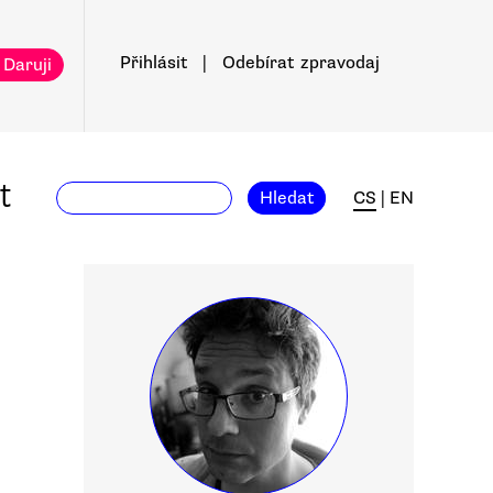
Přihlásit
|
Odebírat
zpravodaj
 Daruji
t
Hledat
CS
|
EN