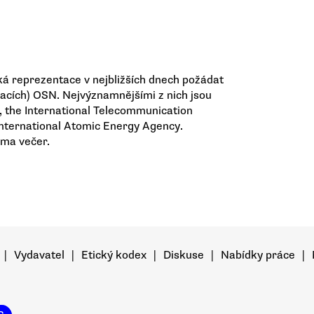
ká reprezentace v nejbližších dnech požádat
izacích) OSN. Nejvýznamnějšími z nich jsou
, the International Telecommunication
International Atomic Energy Agency.
áma večer.
|
Vydavatel
|
Etický kodex
|
Diskuse
|
Nabídky práce
|