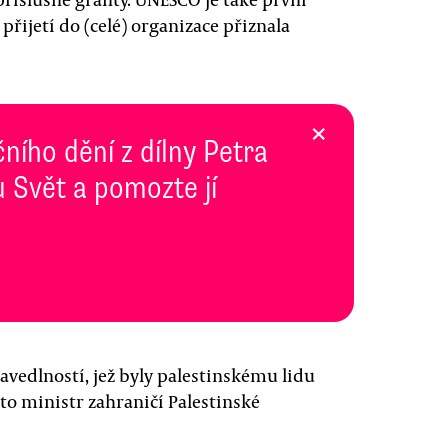
přijetí do (celé) organizace přiznala
×
ního dění z dílny Petra
 Svět a pomozte jí
avedlností, jež byly palestinskému lidu
acto ministr zahraničí Palestinské