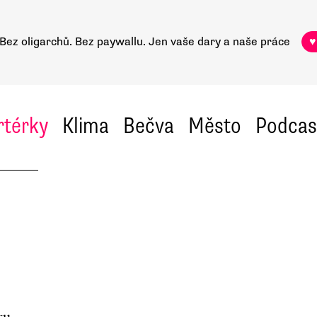
Bez oligarchů. Bez paywallu.
Jen vaše dary a naše práce
♥
rtérky
Klima
Bečva
Město
Podcas
ru