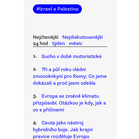
#
Izrael a Palestina
Nejčtenější
Nejdiskutovanější
24 hod
týden
měsíc
1.
Sucho v době motoristické
2.
Tři a půl roku vládní
zmocněnkyní pro Romy: Co jsme
dokázali a proč jsem odešla
3.
Evropa se změně klimatu
přizpůsobí. Otázkou je kdy, jak a
co s příčinami
4.
Ceuta jako nástroj
hybridního boje. Jak krajní
pravice rozděluje Evropu