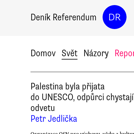
Deník Referendum
DR
Domov
Svět
Názory
Repo
Palestina byla přijata
do UNESCO, odpůrci chystají
odvetu
Petr Jedlička
Organizace OSN pro výchovu, vědu a kultu