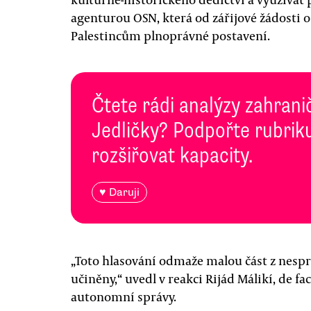
agenturou OSN, která od zářijové žádosti o 
Palestincům plnoprávné postavení.
Čtete rádi analýzy zahranič
Jedličky? Podpořte rubriku
rozšiřovat kapacity.
♥ Daruji
„Toto hlasování odmaže malou část z nespr
učiněny,“ uvedl v reakci Rijád Málikí, de f
autonomní správy.