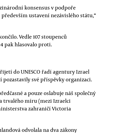
ezinárodní konsensus v podpoře
především ustavení nezávislého státu,“
ončilo. Vedle 107 stoupenců
14 pak hlasovalo proti.
řijetí do UNESCO řadí agentury Izrael
ní pozastavily své příspěvky organizaci.
ředčasné a pouze oslabuje náš společný
 trvalého míru (mezi Izraelci
inisterstva zahraničí Victoria
landová odvolala na dva zákony