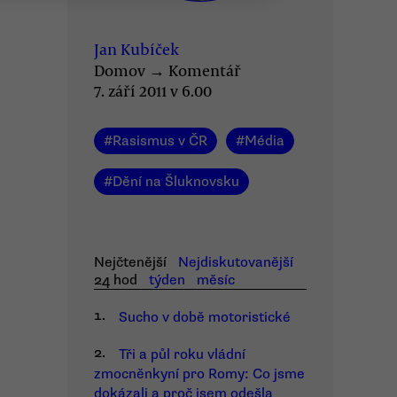
Jan Kubíček
Domov
→
Komentář
7. září 2011 v 6.00
#
Rasismus v ČR
#
Média
#
Dění na Šluknovsku
Nejčtenější
Nejdiskutovanější
24 hod
týden
měsíc
1.
Sucho v době motoristické
2.
Tři a půl roku vládní
zmocněnkyní pro Romy: Co jsme
dokázali a proč jsem odešla