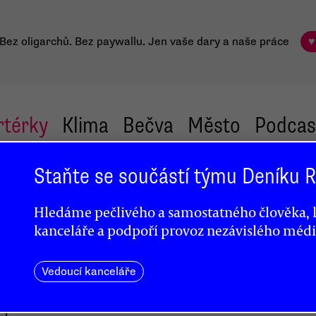
Bez oligarchů. Bez paywallu.
Jen vaše dary a naše práce
♥
rtérky
Klima
Bečva
Město
Podcas
Staňte se součástí týmu Deníku
Hledáme pečlivého a samostatného člověka, k
kanceláře a podpoří provoz nezávislého médi
 má
Vedoucí kanceláře
isti.
ích