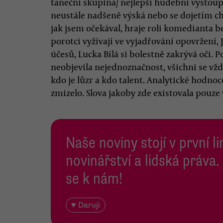
taneční skupina/ nejlepší hudební vystoupe
neustále nadšeně výská nebo se dojetím ch
jak jsem očekával, hraje roli komedianta b
porotci vyžívají ve vyjadřování opovržení,
účesů, Lucka Bílá si bolestně zakrývá oči. 
neobjevila nejednoznačnost, všichni se vžd
kdo je lůzr a kdo talent. Analytické hodno
zmizelo. Slova jakoby zde existovala pouze 
Naše noviny stojí v první l
novinářství a lidská práva.
se k nám!
♥ Daruji