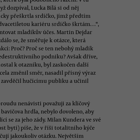
ž dozpíval, Lucka Bílá si od něj
icky přeškrtla srdíčko, jímž předtím
advacetiletou kariéru srdíčko škrtám…“,
mentovat mladíkův účes. Martin Dejdar
dálo se, že směřuje k otázce, která
eakcí: Proč? Proč se ten nebohý mladík
edestruktivního podniku? Avšak dříve,
ostal k otazníku, byl zaskočen další
la změnil směr, nasadil přísný výraz
 zavděčil hučícímu publiku a učinil
roudu nenávisti považuji za klíčový
 bavičova hrdla, nebylo dovoleno, aby
lící se za jeho zády. Milan Kundera ve své
t bytí) píše, že v říši totalitního kýče
ují jakoukoliv otázku. Největším