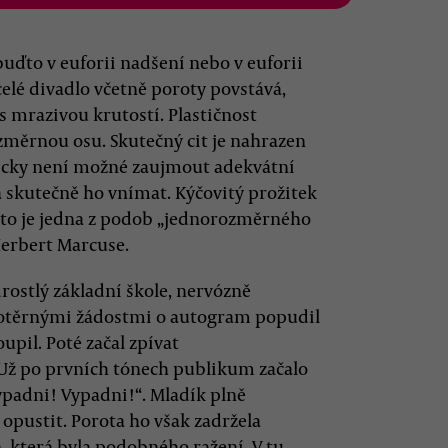
uďto v euforii nadšení nebo v euforii
elé divadlo včetně poroty povstává,
s mrazivou krutostí. Plastičnost
změrnou osu. Skutečný cit je nahrazen
ticky není možné zaujmout adekvátní
 skutečně ho vnímat. Kýčovitý prožitek
toto je jedna z podob „jednorozměrného
Herbert Marcuse.
drostlý základní škole, nervózně
 dotěrnými žádostmi o autogram popudil
upil. Poté začal zpívat
 Už po prvních tónech publikum začalo
ypadni! Vypadni!“. Mladík plně
 opustit. Porota ho však zadržela
ň, která byla podobného ražení. V tu