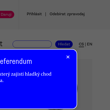
Přihlásit
|
Odebírat
zpravodaj
 Daruji
t
Hledat
CS
|
EN
×
 Referendum
terý zajistí hladký chod
a.