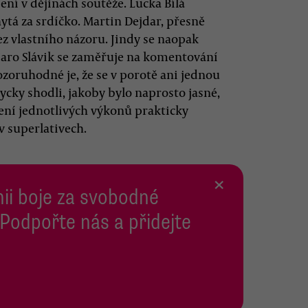
ní v dějinách soutěže. Lucka Bílá
ytá za srdíčko. Martin Dejdar, přesně
ez vlastního názoru. Jindy se naopak
 Jaro Slávik se zaměřuje na komentování
Pozoruhodné je, že se v porotě ani jednou
ycky shodli, jakoby bylo naprosto jasné,
cení jednotlivých výkonů prakticky
v superlativech.
×
inii boje za svobodné
 Podpořte nás a přidejte