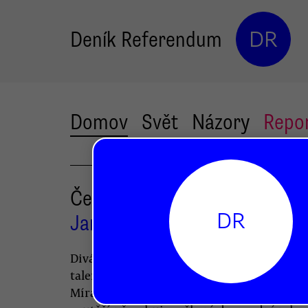
Deník Referendum
DR
Domov
Svět
Názory
Repo
Česko má talent. A problém
DR
Jan Kubíček
Diváci se během soutěže Česko Slovensko
talent zmítají v euforii nadšení nebo nenáv
Míra kýčovitosti a vyprázdněnosti televizn