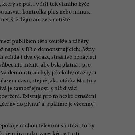
který se ptá. I v říši televizního kýče
u zasvítí kontrolka plus nebo minus,
metiště dějin ani ze smetiště
ezi publikem této soutěže a záběry
 napsal v DR o demonstrujících: „Vždy
h střídají dva výrazy, strašlivé nenávisti
vůbec nic měnit, aby byla platná i pro
Na demonstraci byly jakékoliv otázky či
lasem davu, stejně jako otázka Martina
sivá je samozřejmost, s níž diváci
povržení. Existuje pro to hezké označení
„černý do plynu“ a „spálíme je všechny“,
epokoje mohou televizní soutěže, to by
, že míra polarizace, kýčovitosti