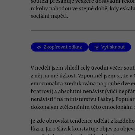
soutěží přesahuje veškeré dosavadní reko
nikoliv náhodou ve stejné době, kdy eskalu
sociální napětí.
Zkopírovat odkaz
Vytisknout
V neděli jsem shlédl celý úvodní večer sou
z něj na mě úzkost. Vzpomněl jsem si, že v 
emocionalita zredukována na pouhé dvě em
bratrovi) a absolutní nenávist (vůči nepř
nenávisti“ na ministerstvu Lásky). Populárn
dokonalým ztělesněním této emocionální 
Je zde obrovská tendence udělat z každého
lůzra. Jaro Slávik konstatuje objev za objev