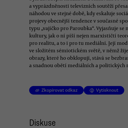
a vyprázdněnosti televizních soutěží přes
náhodou ve stejné době, kdy eskaluje sociál
projevy obecnější tendence v současné spo
typu „vajíčko pro Paroubka“. Vyjasňuje se
kultury, jak o ní píší nejen marxističtí te
pro realitu, a to i pro tu mediální. Její 
ve složitém sémiotickém světě, v němž žije,
obrazy, které ho obklopují, stává se bezb
a snadnou obětí mediálních a politických 
Zkopírovat odkaz
Vytisknout
Diskuse