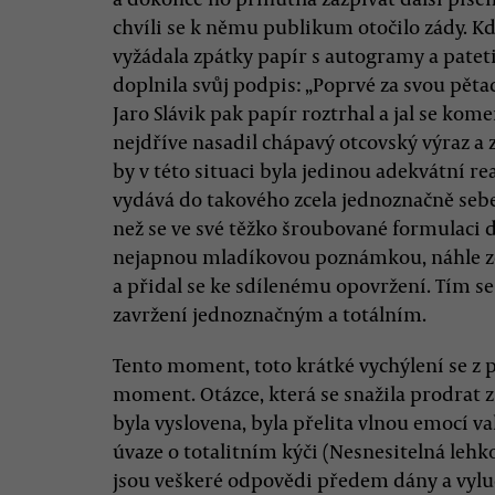
chvíli se k němu publikum otočilo zády. Kdy
vyžádala zpátky papír s autogramy a patet
doplnila svůj podpis: „Poprvé za svou pět
Jaro Slávik pak papír roztrhal a jal se ko
nejdříve nasadil chápavý otcovský výraz a z
by v této situaci byla jedinou adekvátní r
vydává do takového zcela jednoznačně seb
než se ve své těžko šroubované formulaci d
nejapnou mladíkovou poznámkou, náhle zce
a přidal se ke sdílenému opovržení. Tím se
zavržení jednoznačným a totálním.
Tento moment, toto krátké vychýlení se z p
moment. Otázce, která se snažila prodrat z
byla vyslovena, byla přelita vlnou emocí va
úvaze o totalitním kýči (Nesnesitelná lehkos
jsou veškeré odpovědi předem dány a vyluč