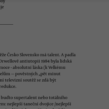
rdy
je
těže Česko Slovensko má talent. A padla
Orwellově antiutopii 1984 byla lidská
oce - absolutní láska (k Velkému
átelům — pověstných „pět minut
í televizní soutěž se zdá být
redukce.
 buďto supertalent nebo totálního
em: nejlepší taneční dvojice /nejlepší