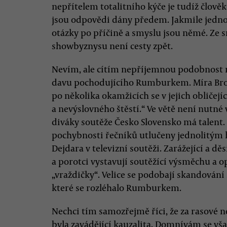
nepřítelem totalitního kýče je tudíž člověk, 
jsou odpovědi dány předem. Jakmile jedno
otázky po příčině a smyslu jsou němé. Ze s
showbyznysu není cesty zpět.
Nevím, ale cítím nepříjemnou podobnost m
davu pochodujícího Rumburkem. Míra Brož
po několika okamžicích se v jejich obličejíc
a nevýslovného štěstí.“ Ve větě není nutné 
diváky soutěže Česko Slovensko má talent. 
pochybnosti řečníků utlučeny jednolitým h
Dejdara v televizní soutěži. Zarážející a dě
a porotci vystavují soutěžící výsměchu a o
„vraždičky“. Velice se podobají skandování 
které se rozléhalo Rumburkem.
Nechci tím samozřejmě říci, že za rasové n
byla zavádějící kauzalita. Domnívám se však