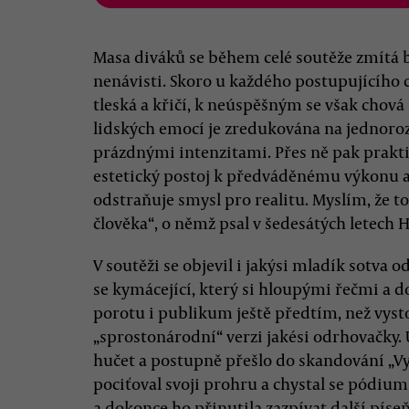
Masa diváků se během celé soutěže zmítá b
nenávisti. Skoro u každého postupujícího c
tleská a křičí, k neúspěšným se však chová 
lidských emocí je zredukována na jednoro
prázdnými intenzitami. Přes ně pak prak
estetický postoj k předváděnému výkonu a
odstraňuje smysl pro realitu. Myslím, že 
člověka“, o němž psal v šedesátých letech 
V soutěži se objevil i jakýsi mladík sotva o
se kymácející, který si hloupými řečmi a
porotu i publikum ještě předtím, než vysto
„sprostonárodní“ verzi jakési odrhovačky.
hučet a postupně přešlo do skandování „V
pociťoval svoji prohru a chystal se pódium
a dokonce ho přinutila zazpívat další píse