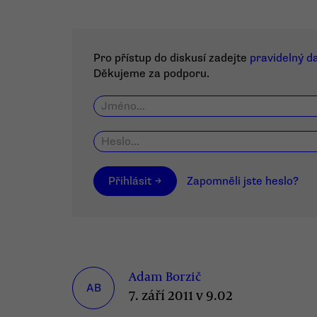
Pro přístup do diskusí zadejte
pravidelný d
Děkujeme za podporu.
Přihlásit →
Zapomněli jste heslo?
Adam Borzič
AB
7. září 2011 v 9.02