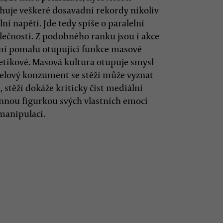
ahuje veškeré dosavadní rekordy nikoliv
ní napětí. Jde tedy spíše o paralelní
lečnosti. Z podobného ranku jsou i akce
 mi pomalu otupující funkce masové
oretikové. Masová kultura otupuje smysl
modelový konzument se stěží může vyznat
 stěží dokáže kriticky číst mediální
rannou figurkou svých vlastních emocí
manipulací.