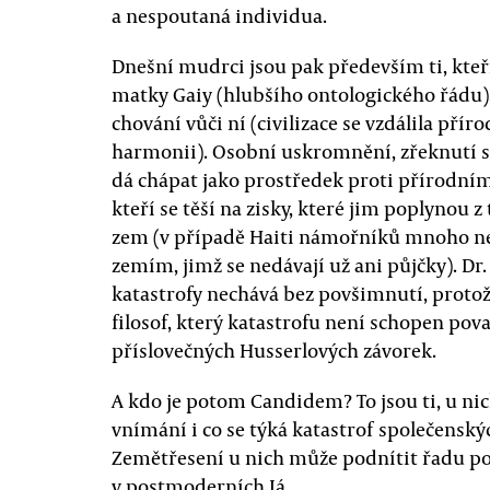
a nespoutaná individua.
Dnešní mudrci jsou pak především ti, kteří
matky Gaiy (hlubšího ontologického řádu), 
chování vůči ní (civilizace se vzdálila přír
harmonii). Osobní uskromnění, zřeknutí se
dá chápat jako prostředek proti přírodním
kteří se těší na zisky, které jim poplynou
zem (v případě Haiti námořníků mnoho ne
zemím, jimž se nedávají už ani půjčky). Dr.
katastrofy nechává bez povšimnutí, protož
filosof, který katastrofu není schopen pova
příslovečných Husserlových závorek.
A kdo je potom Candidem? To jsou ti, u ni
vnímání i co se týká katastrof společenský
Zemětřesení u nich může podnítit řadu p
v postmoderních Já.