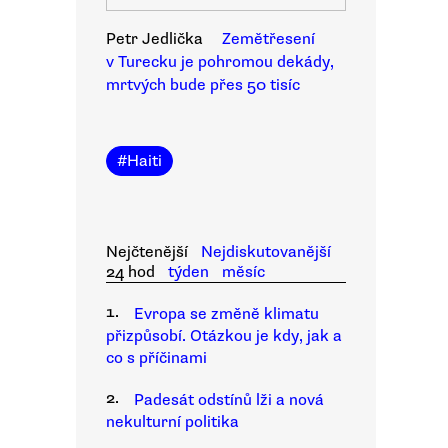
Petr Jedlička
Zemětřesení
v Turecku je pohromou dekády,
mrtvých bude přes 50 tisíc
#
Haiti
Nejčtenější
Nejdiskutovanější
24 hod
týden
měsíc
1.
Evropa se změně klimatu
přizpůsobí. Otázkou je kdy, jak a
co s příčinami
2.
Padesát odstínů lži a nová
nekulturní politika