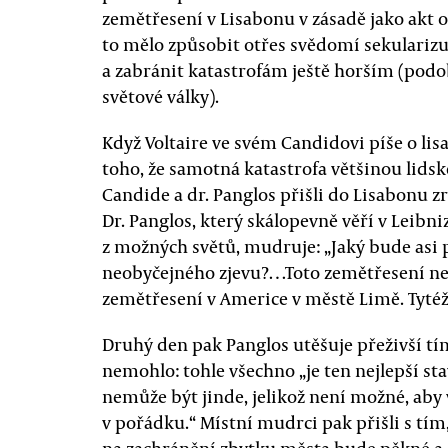
zemětřesení v Lisabonu v zásadě jako akt o
to mělo způsobit otřes svědomí sekularizujíc
a zabránit katastrofám ještě horším (podo
světové války).
Když Voltaire ve svém Candidovi píše o li
toho, že samotná katastrofa většinou lid
Candide a dr. Panglos přišli do Lisabonu z
Dr. Panglos, který skálopevně věří v Leibn
z možných světů, mudruje: „Jaký bude asi 
neobyčejného zjevu?…Toto zemětřesení ne
zemětřesení v Americe v městě Limě. Tytéž 
Druhý den pak Panglos utěšuje přeživší tím
nemohlo: tohle všechno „je ten nejlepší sta
nemůže být jinde, jelikož není možné, aby v
v pořádku.“ Místní mudrci pak přišli s tí