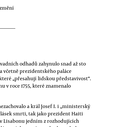
 změní
avadních odhadů zahynulo snad až sto
ura včetně prezidentského paláce
teré „přesahují lidskou představivost“.
u v roce 1755, které znamenalo
zachovalo a král Josef I. i „ministerský
ásek smrti, tak jako prezident Haiti
 v Lisabonu jedním z rozhodujících