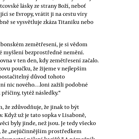
tcovské lásky ze strany Boží, neboť
í se Evropy, vrátit ji na cestu víry
bně se vysvětluje zkáza Titaniku nebo
sabonském zemětřesení, je si vědom
ské myšlení bezprostředně nemění.
rovna v ten den, kdy zemětřesení začalo.
izovu poučku, že žijeme v nejlepším
postačitelný důvod tohoto
ní nic nového…loni zažili podobné
příčiny, tytéž následky.“
, že zdůvodňuje, že jinak to být
v. Když už je tato sopka v Lisaboně,
ěci byly jinde, než jsou. Je tedy všecko
m, že „nejúčinnějším prostředkem