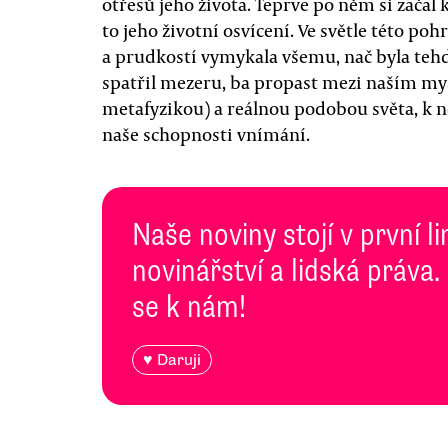
otřesů jeho života. Teprve po něm si začal
to jeho životní osvícení. Ve světle této p
a prudkostí vymykala všemu, nač byla tehde
spatřil mezeru, ba propast mezi naším my
metafyzikou) a reálnou podobou světa, k ně
naše schopnosti vnímání.
Naše noviny stojí v první l
novinářství a lidská práva.
se k nám!
♥ Daruji