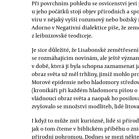
Při povrchním pohledu se osvícenství jeví 
u jeho počátků stojí objev přírodních a sp
víru v nějaký vyšší rozumový nebo božský 
Adorno v Negativní dialektice píše, že země
z leibnizovské teodiceje.
Je sice důležité, že Lisabonské zemětřesen
se rozmáhajícím novinám, ale ještě významně
v době, která ji byla schopna zaznamenat ja
obraz světa už měl trhliny, jimiž mohlo pr
Morové epidemie nebo hladomory středov
(kronikáři při každém hladomoru píšou o 
vládnoucí obraz světa a naopak ho posilova
zvyšovalo se množství modliteb, lidé litova
I když to může znít kuriózně, lidé si příro
jak o tom čteme v biblickém příběhu o zni
přírodní pohromou. Dodnes se mezi některý