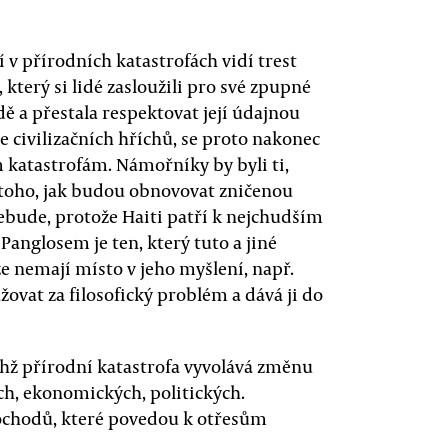
 v přírodních katastrofách vidí trest
který si lidé zasloužili pro své zpupné
odě a přestala respektovat její údajnou
 civilizačních hříchů, se proto nakonec
 katastrofám. Námořníky by byli ti,
 z toho, jak budou obnovovat zničenou
bude, protože Haiti patří k nejchudším
 Panglosem je ten, který tuto a jiné
e nemají místo v jeho myšlení, např.
žovat za filosofický problém a dává ji do
chž přírodní katastrofa vyvolává změnu
ch, ekonomických, politických.
ochodů, které povedou k otřesům