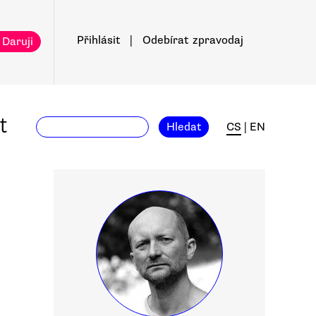
Přihlásit
|
Odebírat
zpravodaj
 Daruji
t
Hledat
CS
|
EN