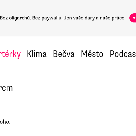
Bez oligarchů. Bez paywallu.
Jen vaše dary a naše práce
♥
rtérky
Klima
Bečva
Město
Podcas
irem
noho.