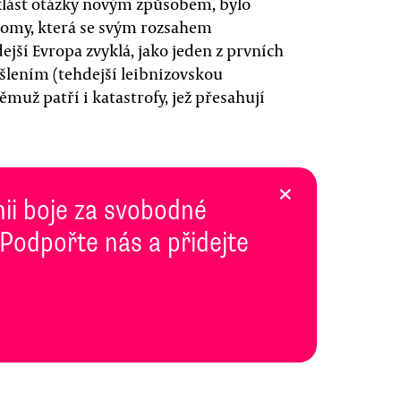
 klást otázky novým způsobem, bylo
ohromy, která se svým rozsahem
jší Evropa zvyklá, jako jeden z prvních
šlením (tehdejší leibnizovskou
muž patří i katastrofy, jež přesahují
×
inii boje za svobodné
 Podpořte nás a přidejte