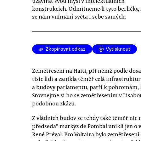
uzavírat svou mysl v intelektuálních
konstrukcích. Odmítneme-li tyto berličky,
se nám vnímání světa i sebe samých.
Zkopírovat odkaz
Vytisknout
Zemětřesení na Haiti, při němž podle dos
tisíc lidí a zanikla téměř celá infrastrukt
a budovy parlamentu, patří k pohromám, k
Srovnejme si ho se zemětřesením v Lisabon
podobnou zkázu.
Z vládních budov se tehdy také téměř nic ne
předseda“ markýz de Pombal unikli jen o vl
René Préval. Pro Voltaira bylo zemětřesení