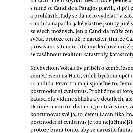
na zachránění zbytku města bude pěkné a s
s nímž se Candide a Panglos plavili, si př
a prohlásil: „Tady se dá něco vydělat,“ a z
Candida napadlo, jaké vlastně jsou ty jiné sv
ze všech možných. Jen u Candida může zem
světa, protože ten už je narušen: tím, že 
prosáváno sítem určité myšlenkové mřížky
se zasáhnout realitou katastrofy, katastrof
Kdybychom Voltairův příběh o zemětřesení
zemětřesení na Haiti, viděli bychom opět
i Candida. První tři mají společné to, čemu
postmoderní cynismus. Prohlížíme si foto
katastrofu vidíme zblízka a v detailech, al
Držíme si vnitřní distanci, protože víme,
konzumovat své Já, to, čemu Lacan říká Ima
postmoderní cynismus je tou nejúčinnější 
protože brání tomu, aby se narušilo fanta