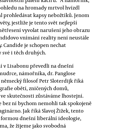
lavnostní pálení kacířů.“ A námořník,
i pohledu na hromady mrtvol hvízdl
ačal prohledávat kapsy nebožtíků. Jenom
ěty, jestliže je tento svět nejlepší
ětřesení vyvolat narušení jeho obrazu
Candidovo vnímání reality není neustále
. Candide je schopen nechat
y své i těch druhých.
 v Lisabonu převedli na dnešní
 mudrce, námořníka, dr. Panglose
 německý filosof Petr Sloterdijk říká
grafie obětí, zničených domů,
e ve skutečnosti zůstáváme lhostejní.
 že bez ní bychom nemohli tak spokojeně
ginárno. Jak říká Slavoj Žižek, tento
formou dnešní liberální ideologie,
sma, že žijeme jako svobodná