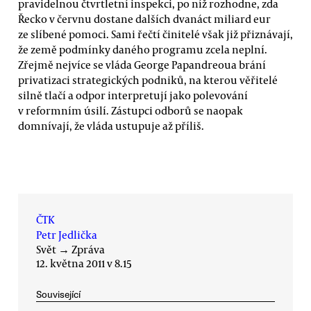
pravidelnou čtvrtletní inspekci, po níž rozhodne, zda
Řecko v červnu dostane dalších dvanáct miliard eur
ze slíbené pomoci. Sami řečtí činitelé však již přiznávají,
že země podmínky daného programu zcela neplní.
Zřejmě nejvíce se vláda George Papandreoua brání
privatizaci strategických podniků, na kterou věřitelé
silně tlačí a odpor interpretují jako polevování
v reformním úsilí. Zástupci odborů se naopak
domnívají, že vláda ustupuje až příliš.
ČTK
Petr Jedlička
Svět
→
Zpráva
12. května 2011 v 8.15
Související