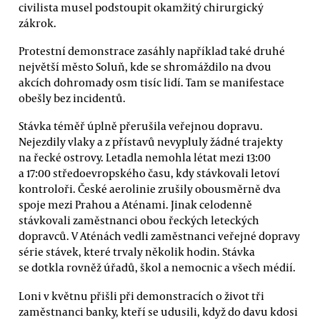
civilista musel podstoupit okamžitý chirurgický
zákrok.
Protestní demonstrace zasáhly například také druhé
největší město Soluň, kde se shromáždilo na dvou
akcích dohromady osm tisíc lidí. Tam se manifestace
obešly bez incidentů.
Stávka téměř úplně přerušila veřejnou dopravu.
Nejezdily vlaky a z přístavů nevypluly žádné trajekty
na řecké ostrovy. Letadla nemohla létat mezi 13:00
a 17:00 středoevropského času, kdy stávkovali letoví
kontroloři. České aerolinie zrušily obousměrně dva
spoje mezi Prahou a Aténami. Jinak celodenně
stávkovali zaměstnanci obou řeckých leteckých
dopravců. V Aténách vedli zaměstnanci veřejné dopravy
série stávek, které trvaly několik hodin. Stávka
se dotkla rovněž úřadů, škol a nemocnic a všech médií.
Loni v květnu přišli při demonstracích o život tři
zaměstnanci banky, kteří se udusili, když do davu kdosi