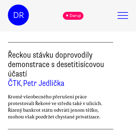
DR
♥ Daruji
Řeckou stávku doprovodily
demonstrace s desetitisícovou
účastí
ČTK
Petr Jedlička
,
Kromě všeobecného přerušení práce
protestovali Řekové ve středu také v ulicích.
Řízený bankrot státu odvrátí jenom těžko,
mohou však pozdržet chystané privatizace.