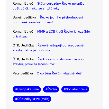
Roman Bureš
Státy eurozóny Řecku nejspíše
opět půjčí, Irsku se sníží úroky
Bureš, Jedlička
Řecko jedná o přehodnocení
podmínek sanačních úvěrů
Roman Bureš
MMF a ECB tlačí Řecko k rozsáhlé
privatizaci
ČTK, Jedlička
Řekové vstupují do všeobecné
stávky, letos již podruhé
ČTK, Jedlička
Řecko zažilo další všeobecnou
stávku, první za letošní rok
Petr Jedlička
O co těm Řekům vlastně jde?
#
Evropská unie
#
Řecko
#
Sociální práva
#
Důsledky krize (svět)