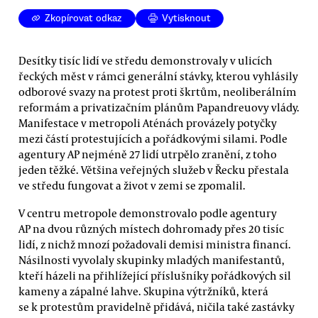
Zkopírovat odkaz
Vytisknout
Desítky tisíc lidí ve středu demonstrovaly v ulicích
řeckých měst v rámci generální stávky, kterou vyhlásily
odborové svazy na protest proti škrtům, neoliberálním
reformám a privatizačním plánům Papandreuovy vlády.
Manifestace v metropoli Aténách provázely potyčky
mezi částí protestujících a pořádkovými silami. Podle
agentury AP nejméně 27 lidí utrpělo zranění, z toho
jeden těžké. Většina veřejných služeb v Řecku přestala
ve středu fungovat a život v zemi se zpomalil.
V centru metropole demonstrovalo podle agentury
AP na dvou různých místech dohromady přes 20 tisíc
lidí, z nichž mnozí požadovali demisi ministra financí.
Násilnosti vyvolaly skupinky mladých manifestantů,
kteří házeli na přihlížející příslušníky pořádkových sil
kameny a zápalné lahve. Skupina výtržníků, která
se k protestům pravidelně přidává, ničila také zastávky