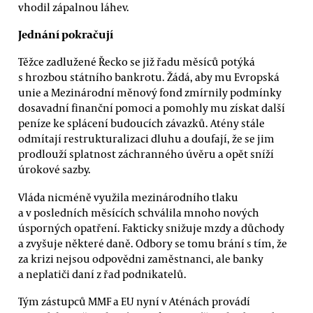
vhodil zápalnou láhev.
Jednání pokračují
Těžce zadlužené Řecko se již řadu měsíců potýká
s hrozbou státního bankrotu. Žádá, aby mu Evropská
unie a Mezinárodní měnový fond zmírnily podmínky
dosavadní finanční pomoci a pomohly mu získat další
peníze ke splácení budoucích závazků. Atény stále
odmítají restrukturalizaci dluhu a doufají, že se jim
prodlouží splatnost záchranného úvěru a opět sníží
úrokové sazby.
Vláda nicméně využila mezinárodního tlaku
a v posledních měsících schválila mnoho nových
úsporných opatření. Fakticky snižuje mzdy a důchody
a zvyšuje některé daně. Odbory se tomu brání s tím, že
za krizi nejsou odpovědni zaměstnanci, ale banky
a neplatiči daní z řad podnikatelů.
Tým zástupců MMF a EU nyní v Aténách provádí