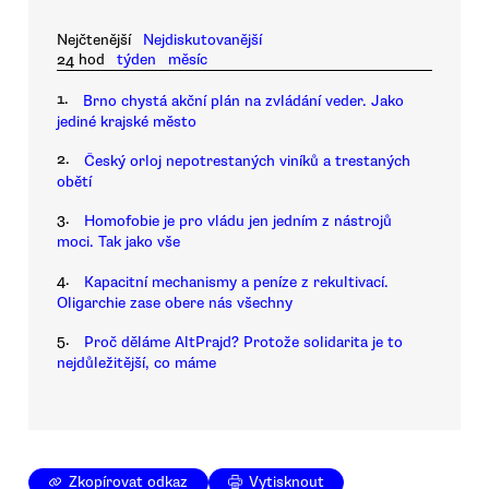
Nejčtenější
Nejdiskutovanější
24 hod
týden
měsíc
1.
Brno chystá akční plán na zvládání veder. Jako
jediné krajské město
2.
Český orloj nepotrestaných viníků a trestaných
obětí
3.
Homofobie je pro vládu jen jedním z nástrojů
moci. Tak jako vše
4.
Kapacitní mechanismy a peníze z rekultivací.
Oligarchie zase obere nás všechny
5.
Proč děláme AltPrajd? Protože solidarita je to
nejdůležitější, co máme
Zkopírovat odkaz
Vytisknout