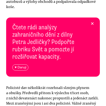
autobusů a výlohy obchodů a podpalovala odpadkové
koše.
×
Čtete rádi analýzy
zahraničního dění z dílny
Petra Jedličky? Podpořte
rubriku Svět a pomozte jí
rozšiřovat kapacity.
♥ Daruji
Policisté dav několikrát rozehnali slzným plynem
a obušky. Předvedli přitom k výslechu třicet osob,
z nichž devatenáct nakonec propustili a jedenáct zatkli.
Mezi zraněnými jsou i asi dva policisté. Vážně zraněný