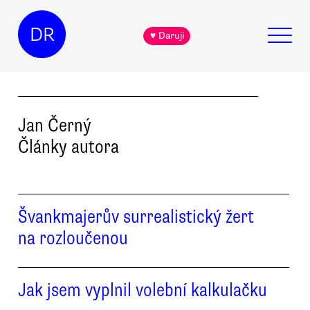
DR
♥ Daruji
Jan
Černý
Články autora
Švankmajerův surrealistický žert
na rozloučenou
Jak jsem vyplnil volební kalkulačku