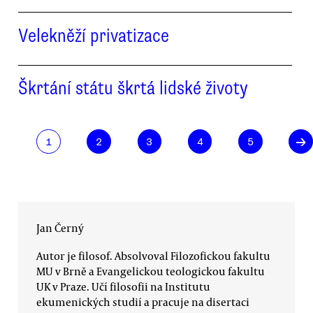
Velekněží privatizace
Škrtání státu škrtá lidské životy
→
1
2
3
4
5
Jan Černý
Autor je filosof. Absolvoval Filozofickou fakultu
MU v Brně a Evangelickou teologickou fakultu
UK v Praze. Učí filosofii na Institutu
ekumenických studií a pracuje na disertaci