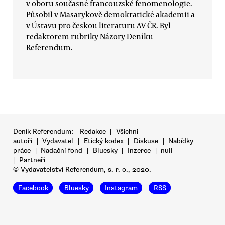
v oboru současné francouzské fenomenologie.
Působil v Masarykově demokratické akademii a
v Ústavu pro českou literaturu AV ČR. Byl
redaktorem rubriky Názory Deníku
Referendum.
Deník Referendum:
Redakce
|
Všichni
autoři
|
Vydavatel
|
Etický kodex
|
Diskuse
|
Nabídky
práce
|
Nadační fond
|
Bluesky
|
Inzerce
|
null
|
Partneři
© Vydavatelství Referendum, s. r. o., 2020.
Facebook
Bluesky
Instagram
RSS