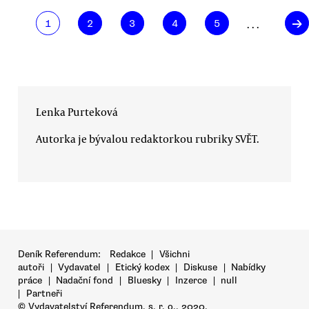
→
. . .
1
2
3
4
5
Lenka Purteková
Autorka je bývalou redaktorkou rubriky SVĚT.
Deník Referendum:
Redakce
|
Všichni
autoři
|
Vydavatel
|
Etický kodex
|
Diskuse
|
Nabídky
práce
|
Nadační fond
|
Bluesky
|
Inzerce
|
null
|
Partneři
© Vydavatelství Referendum, s. r. o., 2020.