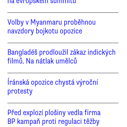
na evropském summitu
Volby v Myanmaru proběhnou
navzdory bojkotu opozice
Bangladéš prodloužil zákaz indických
filmů. Na nátlak umělců
Íránská opozice chystá výroční
protesty
Před explozí plošiny vedla firma
BP kampaň proti regulaci těžby