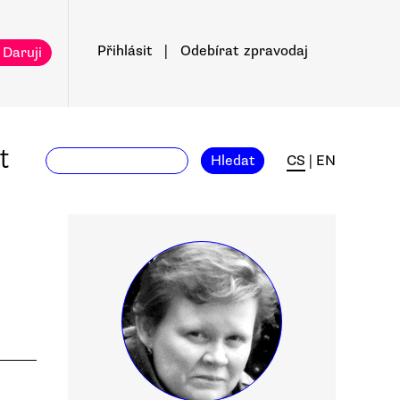
Přihlásit
|
Odebírat
zpravodaj
 Daruji
t
Hledat
CS
|
EN