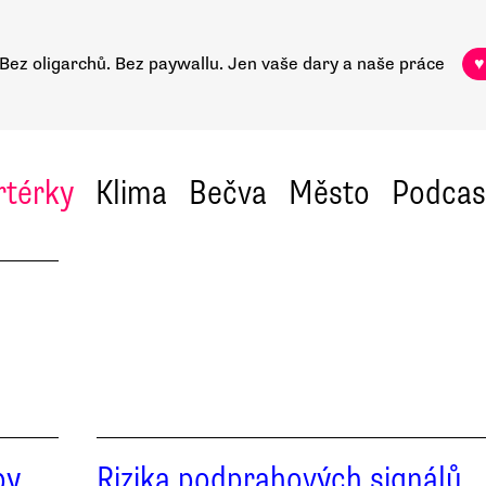
Bez oligarchů. Bez paywallu.
Jen vaše dary a naše práce
♥
rtérky
Klima
Bečva
Město
Podcas
by
Rizika podprahových signálů