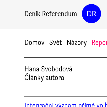
Deník Referendum
DR
Domov
Svět
Názory
Repo
Hana
Svobodová
Články autora
Integrační význam přímé vol