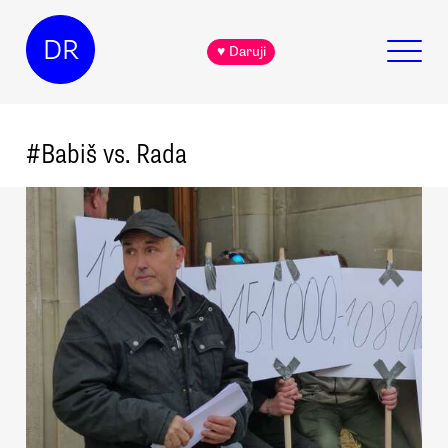
DR
♥ Daruji
#
Babiš vs. Rada