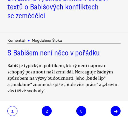
textů o Babišových konfliktech
se zemědělci
Komentář
●
Magdaléna Šipka
S Babišem není něco v pořádku
Babiš je typickým politikem, který není naprosto
schopný posunout naši zemi dál. Nereaguje žádným
způsobem na výzvy budoucnosti. Jeho „bude líp“
a „makáme“ znamená spíše „bude více práce“ a „zbavím
vás tíživé svobody“.
→
1
2
3