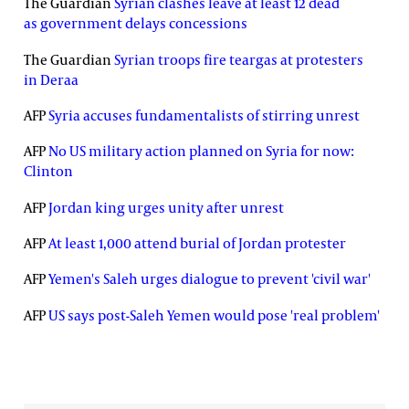
The Guardian
Syrian clashes leave at least 12 dead
as government delays concessions
The Guardian
Syrian troops fire teargas at protesters
in Deraa
AFP
Syria accuses fundamentalists of stirring unrest
AFP
No US military action planned on Syria for now:
Clinton
AFP
Jordan king urges unity after unrest
AFP
At least 1,000 attend burial of Jordan protester
AFP
Yemen's Saleh urges dialogue to prevent 'civil war'
AFP
US says post-Saleh Yemen would pose 'real problem'