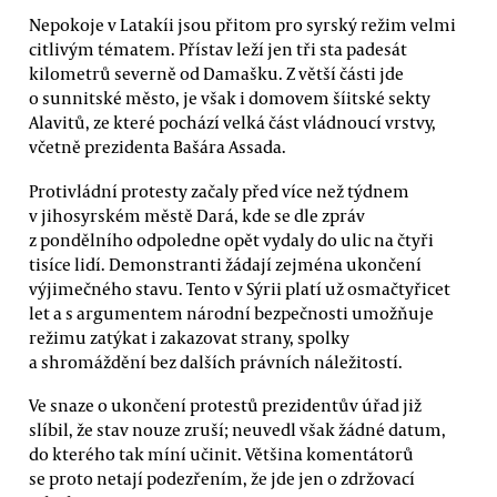
Nepokoje v Latakíi jsou přitom pro syrský režim velmi
citlivým tématem. Přístav leží jen tři sta padesát
kilometrů severně od Damašku. Z větší části jde
o sunnitské město, je však i domovem šíitské sekty
Alavitů, ze které pochází velká část vládnoucí vrstvy,
včetně prezidenta Bašára Assada.
Protivládní protesty začaly před více než týdnem
v jihosyrském městě Dará, kde se dle zpráv
z pondělního odpoledne opět vydaly do ulic na čtyři
tisíce lidí. Demonstranti žádají zejména ukončení
výjimečného stavu. Tento v Sýrii platí už osmačtyřicet
let a s argumentem národní bezpečnosti umožňuje
režimu zatýkat i zakazovat strany, spolky
a shromáždění bez dalších právních náležitostí.
Ve snaze o ukončení protestů prezidentův úřad již
slíbil, že stav nouze zruší; neuvedl však žádné datum,
do kterého tak míní učinit. Většina komentátorů
se proto netají podezřením, že jde jen o zdržovací