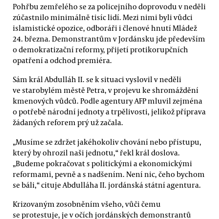
Pohřbu zemřelého se za policejního doprovodu v neděli
zúčastnilo minimálně tisíc lidí. Mezi nimi byli vůdci
islamistické opozice, odboráři i členové hnutí Mládež
24. března. Demonstrantům v Jordánsku jde především
o demokratizační reformy, přijetí protikorupčních
opatření a odchod premiéra.
Sám král Abdulláh II. se k situaci vyslovil v neděli
ve starobylém městě Petra, v projevu ke shromáždění
kmenových vůdců. Podle agentury AFP mluvil zejména
o potřebě národní jednoty a trpělivosti, jelikož příprava
žádaných reforem prý už začala.
„Musíme se zdržet jakéhokoliv chování nebo přístupu,
který by ohrozil naši jednotu,“ řekl král doslova.
„Budeme pokračovat s politickými a ekonomickými
reformami, pevně a s nadšením. Není nic, čeho bychom
se báli,“ cituje Abdulláha II. jordánská státní agentura.
Krizovaným zosobněním všeho, vůči čemu
se protestuje, je v očích jordánských demonstrantů