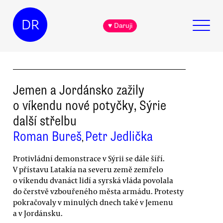
DR
♥ Daruji
Jemen a Jordánsko zažily
o víkendu nové potyčky, Sýrie
další střelbu
Roman Bureš
Petr Jedlička
,
Protivládní demonstrace v Sýrii se dále šíří.
V přístavu Latakía na severu země zemřelo
o víkendu dvanáct lidí a syrská vláda povolala
do čerstvě vzbouřeného města armádu. Protesty
pokračovaly v minulých dnech také v Jemenu
a v Jordánsku.