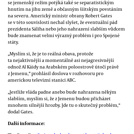
se jemenský režim potýká také se separatistickým
hnutím na jihu země a občasným šíitským povstáním
na severu. Americký ministr obrany Robert Gates
se v této souvislosti nechal slyšet, že eventuální pád
prezidenta Sáliha nebo jeho nahrazení slabším vůdcem
bude znamenat velmi výrazný problém i pro Spojené
státy.
„Myslím si, že je to reálná obava, protože
ta nejaktivnější a momentálně asi nejagresivnější
odnož Al Káidy na Arabském poloostrově útočí právě
z Jemenu,“ prohlásil doslova v rozhovoru pro
americkou televizní stanici ABC.
„Jestliže vláda padne anebo bude nahrazena někým
slabším, myslím si, že z Jemenu budou přicházet
mnohem silnější hrozby. Jde tu o skutečný problém,“
dodal Gates.
Další informace: