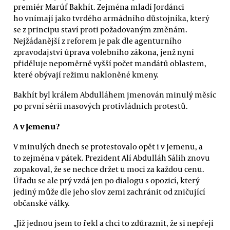
premiér Marúf Bakhít. Zejména mladí Jordánci
ho vnímají jako tvrdého armádního důstojníka, který
se z principu staví proti požadovaným změnám.
Nejžádanější z reforem je pak dle agenturního
zpravodajství úprava volebního zákona, jenž nyní
přiděluje nepoměrně vyšší počet mandátů oblastem,
které obývají režimu nakloněné kmeny.
Bakhít byl králem Abdulláhem jmenován minulý měsíc
po první sérii masových protivládních protestů.
A v Jemenu?
V minulých dnech se protestovalo opět i v Jemenu, a
to zejména v pátek. Prezident Alí Abdulláh Sálih znovu
zopakoval, že se nechce držet u moci za každou cenu.
Úřadu se ale prý vzdá jen po dialogu s opozicí, který
jediný může dle jeho slov zemi zachránit od zničující
občanské války.
„Již jednou jsem to řekl a chci to zdůraznit, že si nepřeji