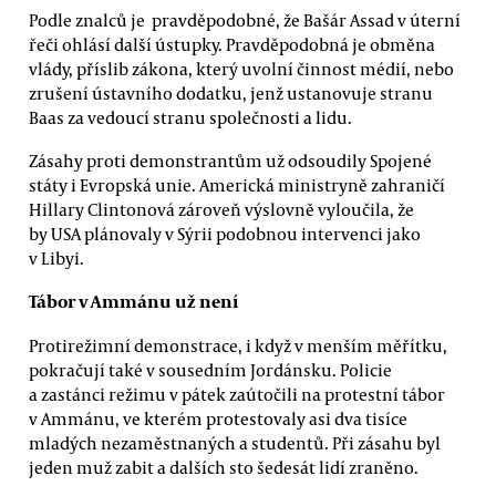
Podle znalců je pravděpodobné, že Bašár Assad v úterní
řeči ohlásí další ústupky. Pravděpodobná je obměna
vlády, příslib zákona, který uvolní činnost médií, nebo
zrušení ústavního dodatku, jenž ustanovuje stranu
Baas za vedoucí stranu společnosti a lidu.
Zásahy proti demonstrantům už odsoudily Spojené
státy i Evropská unie. Americká ministryně zahraničí
Hillary Clintonová zároveň výslovně vyloučila, že
by USA plánovaly v Sýrii podobnou intervenci jako
v Libyi.
Tábor v Ammánu už není
Protirežimní demonstrace, i když v menším měřítku,
pokračují také v sousedním Jordánsku. Policie
a zastánci režimu v pátek zaútočili na protestní tábor
v Ammánu, ve kterém protestovaly asi dva tisíce
mladých nezaměstnaných a studentů. Při zásahu byl
jeden muž zabit a dalších sto šedesát lidí zraněno.