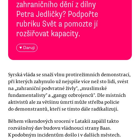
zahraničního dění z dílny
Petra Jedličky? Podpořte
rubriku Svět a pomozte jí
rozšiřovat kapacity.
♥ Daruji
Syrská vláda se snaží vlnu protirežimních demonstrací,
při kterých zahynulo už nejspíše více než sto lidí, svést
na „zahraniční podvratné živly", „muslimské
fundamentalisty" a „gangy ozbrojenců". Dle místních
aktivistů ale za většinu úmrtí může střelba policie
do demonstrantů, kteří se tímto dále radikalizují.
Během víkendových srocení v Latakíi zapálil takto
rozvášněný dav budovu vládnoucí strany Baas.
K podobným incidentům došlo i v dalších městech.