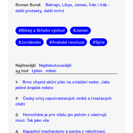
Roman Bureš
Bahrajn, Libye, Jemen, Írán i Irák -
další protesty, další mrtví
#
Blízký a Střední východ
#
Jemen
#
Jordánsko
#
Arabské revoluce
#
Sýrie
Nejčtenější
Nejdiskutovanější
24 hod
týden
měsíc
1.
Brno chystá akční plán na zvládání veder. Jako
jediné krajské město
2.
Český orloj nepotrestaných viníků a trestaných
obětí
3.
Homofobie je pro vládu jen jedním z nástrojů
moci. Tak jako vše
4.
Kapacitní mechanismy a peníze z rekultivací.