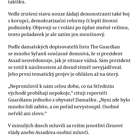
taktiku.
Vedle zrušení stavu nouze žádají demonstranti také boj
s korupcí, demokratizační reformy či lepší životní
podmínky. Objevují se i volání po úplné změně režimu,
tento požadavek je ale zatím jen menšinový.
Podle damašských dopisovatelů listu The Guardian
se mnoho Syřanů současně domnívá, že si prezident
Assad neuvědomuje, jak je situace vážná. Sám prezident
se totiž k násilnostem až dosud téměř nevyjádřoval.
Jeho první tematický projev je ohlášen až na úterý.
„Nepromluvil k nám celou dobu, co na Středním
východě probíhají nepokoje,“ citují reportéři
Guardianu jednoho z obyvatel Damašku. „Nyní zde bylo
mnoho lidí zabito, a on pořád nevystoupil. Osobně
neřekl ani slovo.“
V minulých dnech mluvili za režim jenotliví členové
vlády anebo Assadova osobní mluvčí.