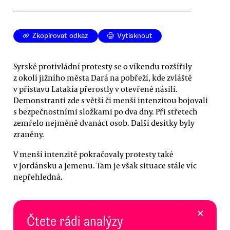
Zkopírovat odkaz
Vytisknout
Syrské protivládní protesty se o víkendu rozšířily
z okolí jižního města Dará na pobřeží, kde zvláště
v přístavu Latakía přerostly v otevřené násilí.
Demonstranti zde s větší či menší intenzitou bojovali
s bezpečnostními složkami po dva dny. Při střetech
zemřelo nejméně dvanáct osob. Další desítky byly
zraněny.
V menší intenzitě pokračovaly protesty také
v Jordánsku a Jemenu. Tam je však situace stále víc
nepřehledná.
×
Čtete rádi analýzy