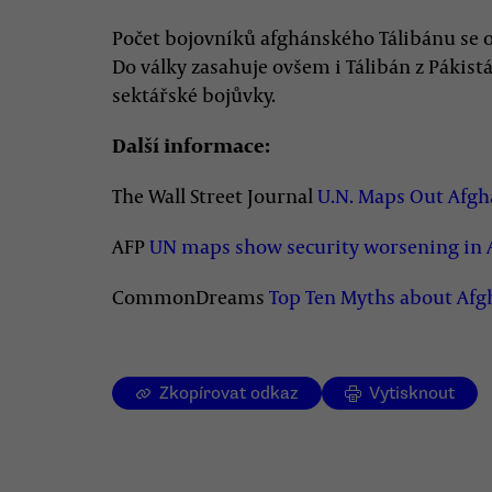
Počet bojovníků afghánského Tálibánu se od
Do války zasahuje ovšem i Tálibán z Pákist
sektářské bojůvky.
Další informace:
The Wall Street Journal
U.N. Maps Out Afgh
AFP
UN maps show security worsening in A
CommonDreams
Top Ten Myths about Afg
Zkopírovat odkaz
Vytisknout