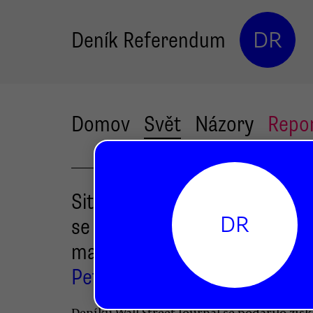
Deník Referendum
DR
Domov
Svět
Názory
Repo
Situace v Afghánistánu
DR
se opravdu zhoršuje, ukazují
mapy OSN
Petr Jedlička
Deníku Wall Street Journal se podařilo získ