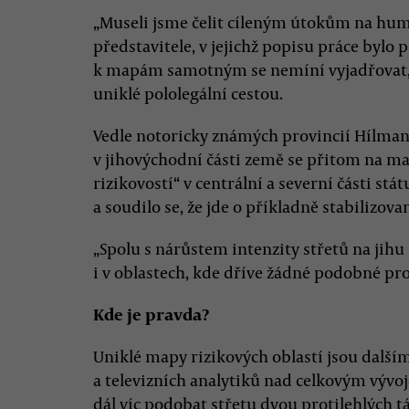
„Museli jsme čelit cíleným útokům na hum
představitele, v jejichž popisu práce bylo 
k mapám samotným se nemíní vyjadřovat, 
uniklé pololegální cestou.
Vedle notoricky známých provincií Hílmand
v jihovýchodní části země se přitom na ma
rizikovostí“ v centrální a severní části st
a soudilo se, že jde o příkladně stabilizov
„Spolu s nárůstem intenzity střetů na jihu
i v oblastech, kde dříve žádné podobné pr
Kde je pravda?
Uniklé mapy rizikových oblastí jsou dalš
a televizních analytiků nad celkovým vývo
dál víc podobat střetu dvou protilehlých t