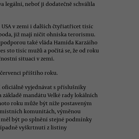
 legální, neboť ji dodatečně schválila
A v zemi i dalších čtyřiatřicet tisíc
boda, již mají ničit ohniska terorismu.
ní podporou také vláda Hamída Karzáího
es sto tisíc mužů a počítá se, že od roku
ostní situaci v zemi.
 červenci příštího roku.
 oficiálně vyjednávat s příslušníky
Na základě mandátu Velké rady lokálních
ohoto roku může být níže postaveným
v místních komunitách, výměnou
y měl být po splnění stejné podmínky
řípadně vyškrtnutí z listiny