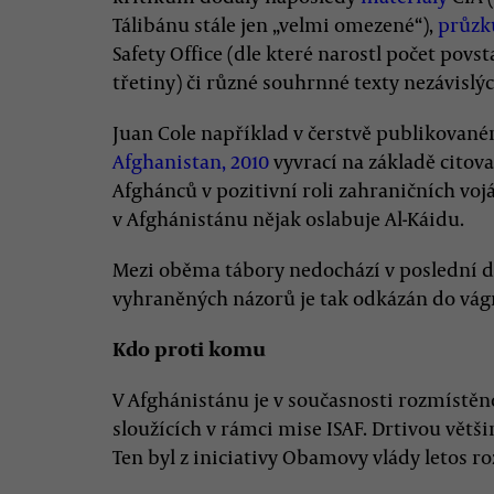
Tálibánu stále jen „velmi omezené“),
průz
Safety Office (dle které narostl počet povs
třetiny) či různé souhrnné texty nezávislýc
Juan Cole například v čerstvě publikovan
Afghanistan, 2010
vyvrací na základě citov
Afghánců v pozitivní roli zahraničních vojá
v Afghánistánu nějak oslabuje Al-Káidu.
Mezi oběma tábory nedochází v poslední do
vyhraněných názorů je tak odkázán do vág
Kdo proti komu
V Afghánistánu je v současnosti rozmístěn
sloužících v rámci mise ISAF. Drtivou větš
Ten byl z iniciativy Obamovy vlády letos roz