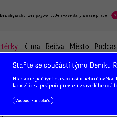
Bez oligarchů. Bez paywallu.
Jen vaše dary a naše práce
♥
rtérky
Klima
Bečva
Město
Podcas
Staňte se součástí týmu Deníku
Hledáme pečlivého a samostatného člověka, k
kanceláře a podpoří provoz nezávislého médi
Vedoucí kanceláře
at