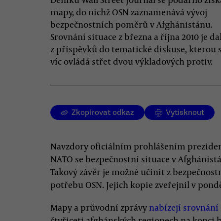
mapy, do nichž OSN zaznamenává vývoj
bezpečnostních poměrů v Afghánistánu.
Srovnání situace z března a října 2010 je d
z příspěvků do tematické diskuse, kterou s
víc ovládá střet dvou výkladových protiv.
Zkopírovat odkaz
Vytisknout
Navzdory oficiálním prohlášením preziden
NATO se bezpečnostní situace v Afghánist
Takový závěr je možné učinit z bezpečnos
potřebu OSN. Jejich kopie zveřejnil v pondě
Mapy a průvodní zprávy
nabízejí srovnání
čtyřiceti afghánských regionech na konci b