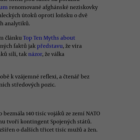
kum
renomované afghánské neziskovky
taleckých útoků oproti loňsku o dvě
h analytiků.
ém článku
Top Ten Myths about
aných faktů jak
představu
, že víra
ků sílí, tak
názor
, že válka
bě k vzájemné reflexi, a čtenář bez
ních středových pozic.
o bezmála 140 tisíc vojáků ze zemí NATO
inu tvoří kontingent Spojených států.
šířen o dalších třicet tisíc mužů a žen.