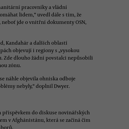
anitární pracovníky a vládní
pomáhat lidem,“ uvedl dále s tím, že
neboť jde o vnitřní dokumenty OSN,
, Kandahár a dalších oblastí
pách objevují i regiony s „vysokou
átu. Zde dlouho žádní povstalci nepůsobili
anou zónu.
 se náhle objevila ohniska odboje
oblémy nebyly,“ doplnil Dwyer.
ím příspěvkem do diskuse novinářských
jem v Afghánistánu, která se začíná čím
áborů.