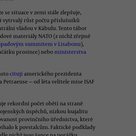
 se situace v zemi stále zlepšuje,
 vytrvalý růst počtu příslušníků
trální vládou v Kábulu. Tento tábor
adové materiály NATO (z nichž zřejmě
topadovým summitem v Lisabonu
),
ačátku prosince) nebo
ministerstva
asto
citují
amerického prezidenta
Petraeuse — od léta velitele mise ISAF
uje rekordní počet obětí na straně
vojenských úspěchů, nízkou loajalitu
vanost provinčního úřednictva, které
bíhalo k povstalcům. Faktické podklady
dle nichž jsou šance na porážku