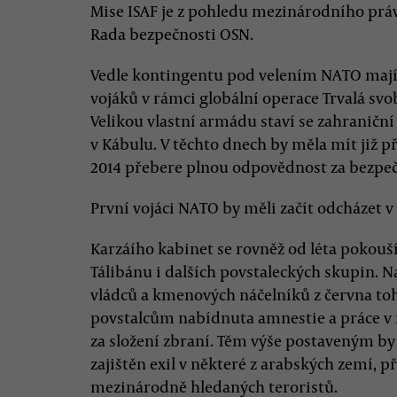
Mise ISAF je z pohledu mezinárodního práva
Rada bezpečnosti OSN.
Vedle kontingentu pod velením NATO mají US
vojáků v rámci globální operace Trvalá svo
Velikou vlastní armádu staví se zahranič
v Kábulu. V těchto dnech by měla mít již př
2014 přebere plnou odpovědnost za bezpečn
První vojáci NATO by měli začít odcházet v
Karzáího kabinet se rovněž od léta pokouší
Tálibánu i dalších povstaleckých skupin. 
vládců a kmenových náčelníků z června t
povstalcům nabídnuta amnestie a práce 
za složení zbraní. Těm výše postaveným b
zajištěn exil v některé z arabských zemí, p
mezinárodně hledaných teroristů.