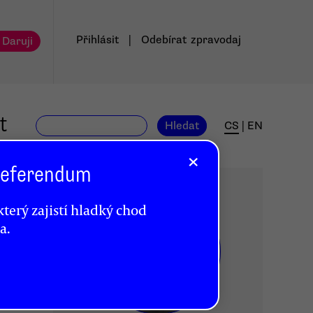
Přihlásit
|
Odebírat
zpravodaj
 Daruji
t
Hledat
CS
|
EN
×
 Referendum
terý zajistí hladký chod
a.