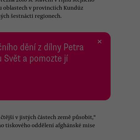
ou oblastech v provinciích Kundúz
ých šestnácti regionech.
×
ního dění z dílny Petra
 Svět a pomozte jí
čtější v jistých částech země působit,“
ího tiskového oddělení afghánské mise