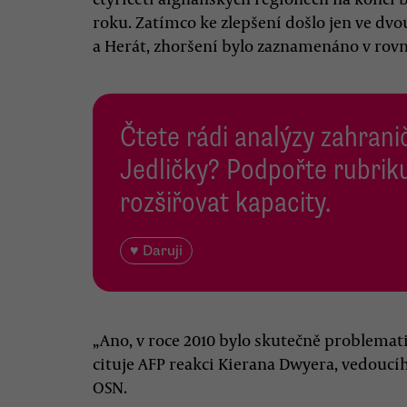
roku. Zatímco ke zlepšení došlo jen ve dv
a Herát, zhoršení bylo zaznamenáno v rovn
Čtete rádi analýzy zahranič
Jedličky? Podpořte rubriku
rozšiřovat kapacity.
♥ Daruji
„Ano, v roce 2010 bylo skutečně problemati
cituje AFP reakci Kierana Dwyera, vedouc
OSN.