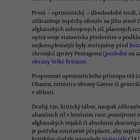
První — optimistický — dlouhodobě tvrdí, že
zdůrazňuje úspěchy ofenzív na jihu země či
afghánských ozbrojených sil, placených cen
opírá svoje stanoviska především o podkl
nejkomplexnější byly zveřejněny před
lis
shrnující zprávy Pentagonu (
poslední
na z
obrany Velké Británie
.
Proponenti optimistického přístupu též č
Obamu, ministra obrany Gatese či generála 
v oblasti.
Druhý, tzn. kritický tábor, naopak zdůrazň
aliančních sil v letošním roce, pomíjivost 
afghánských vojáků či absolutní zkorumpo
je potřeba soustavně přeplácet, aby nepře
kritikům dodaly naposledy
materiály
CIA (