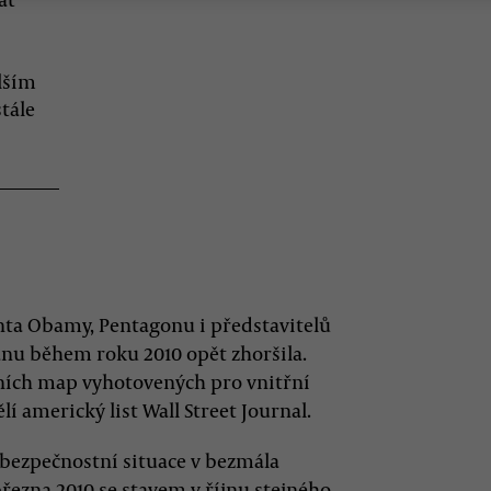
alším
tále
ta Obamy, Pentagonu i představitelů
ánu během roku 2010 opět zhoršila.
tních map vyhotovených pro vnitřní
lí americký list Wall Street Journal.
bezpečnostní situace v bezmála
řezna 2010 se stavem v říjnu stejného