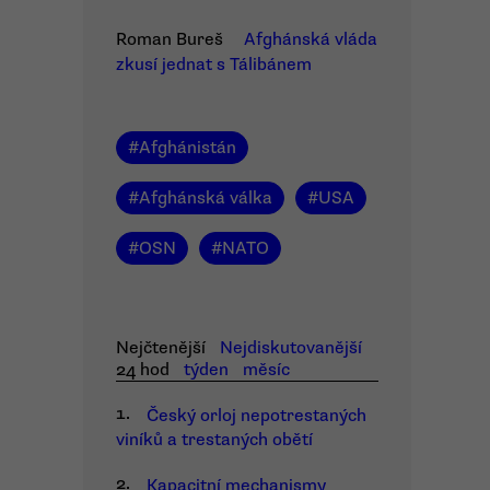
Roman Bureš
Afghánská vláda
zkusí jednat s Tálibánem
#
Afghánistán
#
Afghánská válka
#
USA
#
OSN
#
NATO
Nejčtenější
Nejdiskutovanější
24 hod
týden
měsíc
1.
Český orloj nepotrestaných
viníků a trestaných obětí
2.
Kapacitní mechanismy