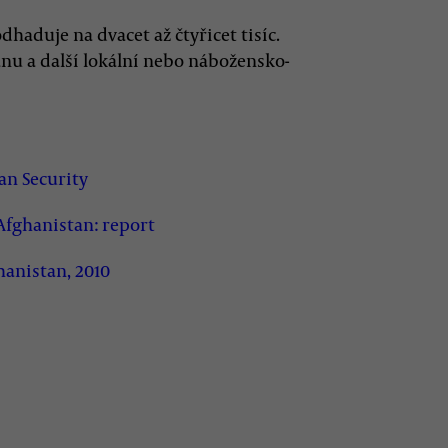
haduje na dvacet až čtyřicet tisíc.
ánu a další lokální nebo nábožensko-
an Security
fghanistan: report
hanistan, 2010