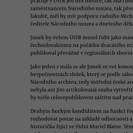
pracuje v ÚSTR jen dva měsíce, tak zná chod
zaměstnancem Národního muzea, tak předn
fakultě, měl by mít podporu radního Mich
ředitele Národního muzea a dnešního děkan
Junek by ovšem ÚSTR musel řídit jako man
čechoslovakismu na počátku dvacátého sto
publikoval převážně v regionálních sborní
Jako jeden z mála se ale Junek ve své konc
bezpečnostních složek, který se podle záko
Národního archivu, tedy ústřední české arc
nebyla ani jím artikulovaná snaha vytvoři
by mělo celorepublikovou záštitu nad prac
Druhým horkým kandidátem na funkci ředit
rozhodovat pouze na základě odbornosti a 
historička žijící ve Vídni Muriel Blaive. 