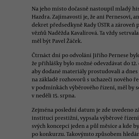
Na jeho místo dočasně nastoupil mladý hi
Hazdra. Zajímavostí je, že ani Pernesovi, 
dekret předsedkyně Rady ÚSTR a zároveň 
vězňů Naděžda Kavalírová. Ta vždy setrvala
měl být Pavel Žáček.
Čtrnáct dní po odvolání Jiřího Pernese byl
že přihlášky bylo možné odevzdávat do 12. 
aby dodané materiály prostudovali a dnes
na základě rozhovorů s uchazeči nového řed
v podmínkách výběrového řízení, měl by s
v neděli 15. srpna.
Zejména poslední datum je zde uvedeno zám
institucí prestižní, vypsala výběrové řízen
svých koncepcí jeden a půl měsíce a kde b
po konkurzu. Takovýmto způsobem hledání