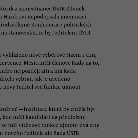
storik a zaměstnanec ÚSTR Zdeněk
ani Hazdrovi nepodepsala jmenovací
předsedkyně Konfederace politických
 na stanovisku, že by ředitelem ÚSTR
o vyhlášeno nové výběrové řízení s tím,
července. Měsíc měli členové Rady na to,
 nebo nejpozději zítra má Rada
itele vybrat. Jak je uvedeno
e nový ředitel své funkce ujmout
ěrně — instituce, která by chtěla být
í, kde měli kandidáti na předložení
y se měl vítěz své funkce ujmout dva dny
 nového ředitele ale Rada ÚSTR