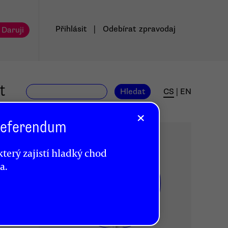
Přihlásit
|
Odebírat
zpravodaj
 Daruji
t
Hledat
CS
|
EN
×
 Referendum
terý zajistí hladký chod
a.