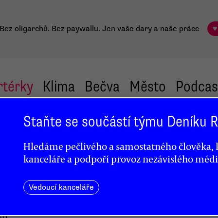
Bez oligarchů. Bez paywallu.
Jen vaše dary a naše práce
♥
rtérky
Klima
Bečva
Město
Podcas
Staňte se součástí týmu Deníku
u pro
Hledáme pečlivého a samostatného člověka, k
lší
kanceláře a podpoří provoz nezávislého médi
Vedoucí kanceláře
mů