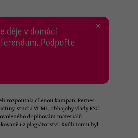
×
se děje v domácí
 Referendum. Podpořte
li rozpoutala cílenou kampaň. Pernes
ičtiny, studia VUML, obhajoby vlády KSČ
edovoleného doplňování materiálů
ovaně i z plagiátorství. Kvůli tomu byl