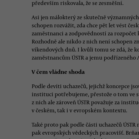
především riskovala, že se zesměšní.
Asi jen málokterý ze skutečně významnýc
schopen rozvážit, zda chce pět let vést česk
zaměstnanci a zodpovědností za rozpočet 
Rozhodně ale nikdo z nich není schopen 
víkendových dnů. I kvůli tomu se zdá, že 
zaměstnancům ÚSTR a jemu podřízeného Ar
V čem vládne shoda
Podle devíti uchazečů, jejichž koncepce js
instituci potřebujeme, přestože o tom ve 
z nich ale zároveň ÚSTR považuje za instit
v českém, tak i v evropském kontextu.
Také proto pak podle části uchazečů ÚSTR n
pak evropských vědeckých pracovišť. Brňan