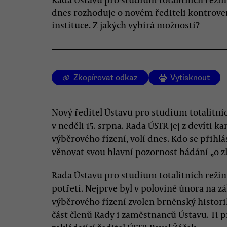
dnes rozhoduje o novém řediteli kontrove
instituce. Z jakých vybírá možností?
Zkopírovat odkaz
Vytisknout
Nový ředitel Ústavu pro studium totalitní
v neděli 15. srpna. Rada ÚSTR jej z devíti k
výběrového řízení, volí dnes. Kdo se přih
věnovat svou hlavní pozornost bádání „o z
Rada Ústavu pro studium totalitních režimů
potřetí. Nejprve byl v polovině února na 
výběrového řízení zvolen brněnský historik
část členů Rady i zaměstnanců Ústavu. Ti pr