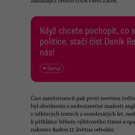
zakládající ředitel ÚSTR Pavel Žáček.
Když chcete pochopit, co 
politice, stačí číst Deník
nás!
♥ Daruji
Část zaměstnanců pak proti novému ředite
byl obviňován z nedostatečné znalosti angl
v některých textech z osmdesátých let, n
k přihlášce během výběrového řízení a opak
nakonec Radou 12. května odvolán.