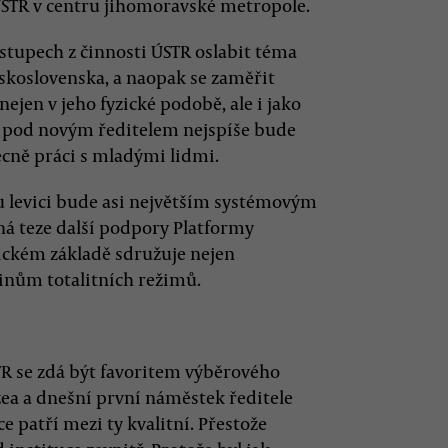
 ÚSTR v centru jihomoravské metropole.
ýstupech z činnosti ÚSTR oslabit téma
koslovenska, a naopak se zaměřit
nejen v jeho fyzické podobě, ale i jako
R pod novým ředitelem nejspíše bude
becně práci s mladými lidmi.
u levici bude asi největším systémovým
á teze další podpory Platformy
ickém základě sdružuje nejen
činům totalitních režimů.
R se zdá být favoritem výběrového
a a dnešní první náměstek ředitele
e patří mezi ty kvalitní. Přestože