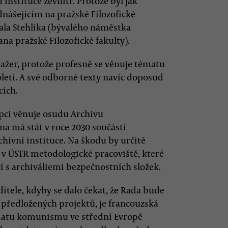
 instituce zevnitř. Protože byl jak
ášejícím na pražské Filozofické
ala Stehlíka (bývalého náměstka
a pražské Filozofické fakulty).
ažer, protože profesně se věnuje tématu
letí. A své odborné texty navíc doposud
cích.
epci věnuje osudu Archivu
na má stát v roce 2030 součástí
hivní instituce. Na škodu by určitě
t v ÚSTR metodologické pracoviště, které
í s archiváliemi bezpečnostních složek.
ele, kdyby se dalo čekat, že Rada bude
předložených projektů, je francouzská
Tématu komunismu ve střední Evropě