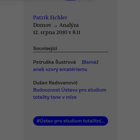
Patrik Eichler
Domov
→
Analýza
12. srpna 2010 v 8.11
Související
Petruška Šustrová
Blamáž
aneb vzory amatérismu
Dušan Radovanovič
Budoucnost Ústavu pro studium
totality tone v mlze
#
Ústav pro studium totalitních režimů