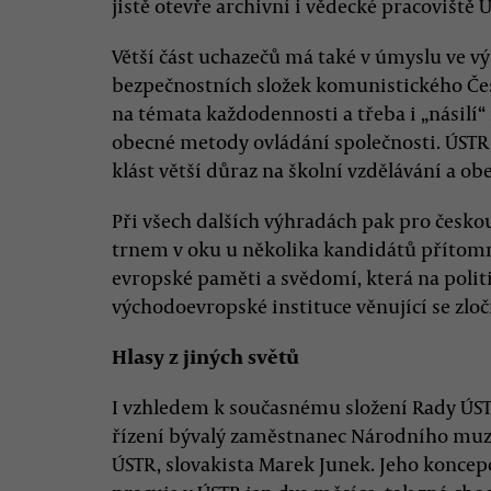
jistě otevře archivní i vědecké pracoviště
Větší část uchazečů má také v úmyslu ve v
bezpečnostních složek komunistického Čes
na témata každodennosti a třeba i „násilí“ 
obecné metody ovládání společnosti. ÚST
klást větší důraz na školní vzdělávání a o
Při všech dalších výhradách pak pro česko
trnem v oku u několika kandidátů přítomn
evropské paměti a svědomí, která na polit
východoevropské instituce věnující se zlo
Hlasy z jiných světů
I vzhledem k současnému složení Rady ÚST
řízení bývalý zaměstnanec Národního muze
ÚSTR, slovakista Marek Junek. Jeho koncepc