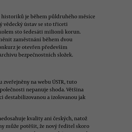
h historiků je během půldruhého měsíce
ý vědecký ústav se sto třiceti
kolem sto šedesáti milionů korun.
změnit zaměstnání během dvou
konkurz je otevřen především
chivu bezpečnostních složek.
ou zveřejněny na webu ÚSTR, tuto
společnosti nepanuje shoda. Většina
uci destabilizovanou a izolovanou jak
edosahuje kvality ani českých, natož
y může potěšit, že nový ředitel skoro