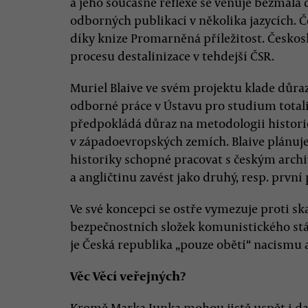
a jeho současné reflexe se věnuje bezmála
odborných publikací v několika jazycích. Č
díky knize Promarněná příležitost. Českosl
procesu destalinizace v tehdejší ČSR.
Muriel Blaive ve svém projektu klade důra
odborné práce v Ústavu pro studium total
předpokládá důraz na metodologii historic
v západoevropských zemích. Blaive plánuje
historiky schopné pracovat s českým archi
a angličtinu zavést jako druhý, resp. první 
Ve své koncepci se ostře vymezuje proti sk
bezpečnostních složek komunistického stá
je Česká republika „pouze obětí“ nacism
Věc Věcí veřejných?
Kromě Marka Junka mohou jistě uspět i dal