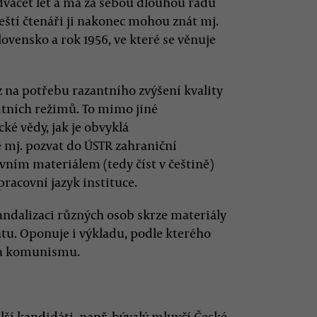
 dvacet let a má za sebou dlouhou řadu
eští čtenáři ji nakonec mohou znát mj.
ovensko a rok 1956, ve které se věnuje
z na potřebu razantního zvýšení kvality
itních režimů. To mimo jiné
ké vědy, jak je obvyklá
 mj. pozvat do ÚSTR zahraniční
vním materiálem (tedy číst v češtině)
pracovní jazyk instituce.
andalizaci různých osob skrze materiály
tu. Oponuje i výkladu, podle kterého
u a komunismu.
ší kandidáti, např. bývalý mluvčí České