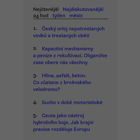
Nejčtenější
Nejdiskutovanější
24 hod
týden
měsíc
1.
Český orloj nepotrestaných
viníků a trestaných obětí
2.
Kapacitní mechanismy
a peníze z rekultivací. Oligarchie
zase obere nás všechny
3.
Hlína, asfalt, beton.
Co zůstane z brněnského
velodromu?
4.
Sucho v době motoristické
5.
Ceuta jako nástroj
hybridního boje. Jak krajní
pravice rozděluje Evropu