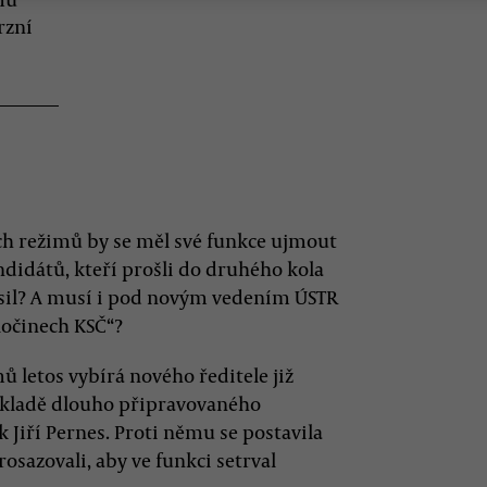
rzní
ch režimů by se měl své funkce ujmout
andidátů, kteří prošli do druhého kola
lásil? A musí i pod novým vedením ÚSTR
ločinech KSČ“?
 letos vybírá nového ředitele již
základě dlouho připravovaného
 Jiří Pernes. Proti němu se postavila
osazovali, aby ve funkci setrval