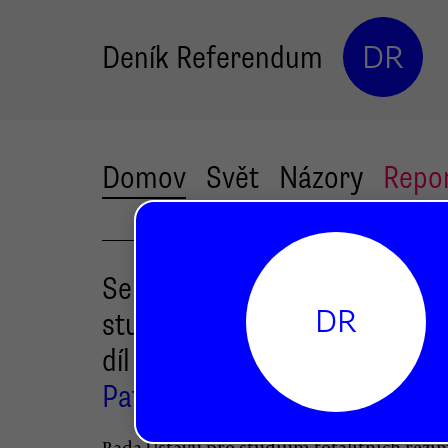
Deník Referendum
DR
Domov
Svět
Názory
Repo
Seriál hledání ředitele Ústav
DR
studium totalit dnes přidá da
díl
Patrik Eichler
Rada Ústavu pro studium totalitních reži