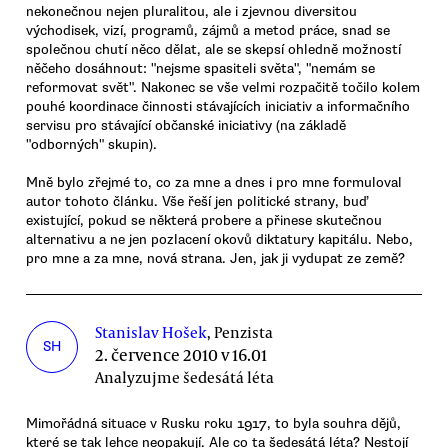
nekonečnou nejen pluralitou, ale i zjevnou diversitou
východisek, vizí, programů, zájmů a metod práce, snad se
společnou chutí něco dělat, ale se skepsí ohledně možností
něčeho dosáhnout: "nejsme spasiteli světa", "nemám se
reformovat svět". Nakonec se vše velmi rozpačitě točilo kolem
pouhé koordinace činnosti stávajících iniciativ a informačního
servisu pro stávající občanské iniciativy (na základě
"odborných" skupin).
Mně bylo zřejmé to, co za mne a dnes i pro mne formuloval
autor tohoto článku. Vše řeší jen politické strany, buď
existující, pokud se některá probere a přinese skutečnou
alternativu a ne jen pozlacení okovů diktatury kapitálu. Nebo,
pro mne a za mne, nová strana. Jen, jak ji vydupat ze země?
Stanislav Hošek
, Penzista
SH
2. července 2010 v 16.01
Analyzujme šedesátá léta
Mimořádná situace v Rusku roku 1917, to byla souhra dějů,
které se tak lehce neopakují. Ale co ta šedesátá léta? Nestojí