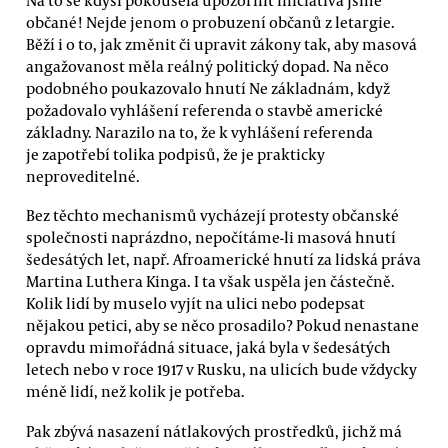
občané! Nejde jenom o probuzení občanů z letargie.
Běží i o to, jak změnit či upravit zákony tak, aby masová
angažovanost měla reálný politický dopad. Na něco
podobného poukazovalo hnutí Ne základnám, když
požadovalo vyhlášení referenda o stavbě americké
základny. Narazilo na to, že k vyhlášení referenda
je zapotřebí tolika podpisů, že je prakticky
neproveditelné.
Bez těchto mechanismů vycházejí protesty občanské
společnosti naprázdno, nepočítáme-li masová hnutí
šedesátých let, např. Afroamerické hnutí za lidská práva
Martina Luthera Kinga. I ta však uspěla jen částečně.
Kolik lidí by muselo vyjít na ulici nebo podepsat
nějakou petici, aby se něco prosadilo? Pokud nenastane
opravdu mimořádná situace, jaká byla v šedesátých
letech nebo v roce 1917 v Rusku, na ulicích bude vždycky
méně lidí, než kolik je potřeba.
Pak zbývá nasazení nátlakových prostředků, jichž má