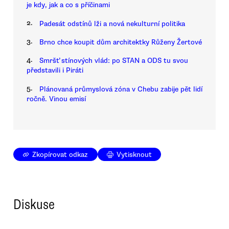
je kdy, jak a co s příčinami
2.
Padesát odstínů lži a nová nekulturní politika
3.
Brno chce koupit dům architektky Růženy Žertové
4.
Smršť stínových vlád: po STAN a ODS tu svou
představili i Piráti
5.
Plánovaná průmyslová zóna v Chebu zabije pět lidí
ročně. Vinou emisí
Zkopírovat odkaz
Vytisknout
Diskuse