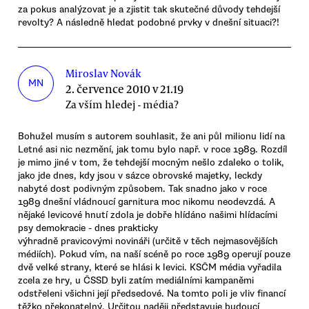
za pokus analýzovat je a zjistit tak skutečné důvody tehdejší
revolty? A následně hledat podobné prvky v dnešní situaci?!
Miroslav Novák
MN
2. července 2010 v 21.19
Za vším hledej - média?
Bohužel musím s autorem souhlasit, že ani půl milionu lidí na
Letné asi nic nezmění, jak tomu bylo např. v roce 1989. Rozdíl
je mimo jiné v tom, že tehdejší mocným nešlo zdaleko o tolik,
jako jde dnes, kdy jsou v sázce obrovské majetky, leckdy
nabyté dost podivným způsobem. Tak snadno jako v roce
1989 dnešní vládnoucí garnitura moc nikomu neodevzdá. A
nějaké levicové hnutí zdola je dobře hlídáno našimi hlídacími
psy demokracie - dnes prakticky
výhradně pravicovými novináři (určitě v těch nejmasovějších
médiích). Pokud vím, na naší scéně po roce 1989 operují pouze
dvě velké strany, které se hlási k levici. KSČM média vyřadila
zcela ze hry, u ČSSD byli zatím mediálními kampaněmi
odstřeleni všichni její předsedové. Na tomto poli je vliv financí
těžko překonatelný. Určitou naději představuje budoucí