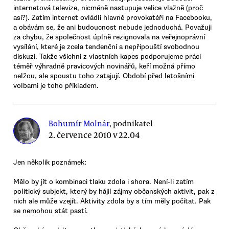
internetová televize, nicméně nastupuje velice vlažně (proč
asi?). Zatím internet ovládli hlavně provokatéři na Facebooku,
a obávám se, že ani budoucnost nebude jednoduchá. Považuji
za chybu, že společnost úplně rezignovala na veřejnoprávní
vysílání, které je zcela tendenční a nepřipouští svobodnou
diskuzi. Takže všichni z vlastních kapes podporujeme práci
téměř výhradně pravicových novinářů, keří možná přímo
nelžou, ale spoustu toho zatajují. Období před letošními
volbami je toho příkladem.
Bohumír Molnár
, podnikatel
2. července 2010 v 22.04
Jen několik poznámek:
Mělo by jít o kombinaci tlaku zdola i shora. Není-li zatím
politický subjekt, který by hájil zájmy občanských aktivit, pak z
nich ale může vzejít. Aktivity zdola by s tím měly počítat. Pak
se nemohou stát pastí.