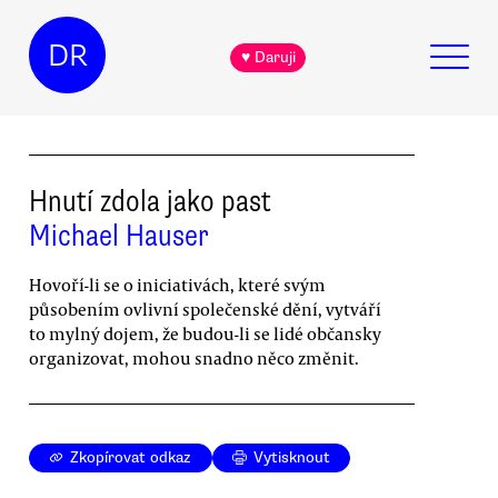
DR
♥ Daruji
Hnutí zdola jako past
Michael Hauser
Hovoří-li se o iniciativách, které svým
působením ovlivní společenské dění, vytváří
to mylný dojem, že budou-li se lidé občansky
organizovat, mohou snadno něco změnit.
Zkopírovat odkaz
Vytisknout