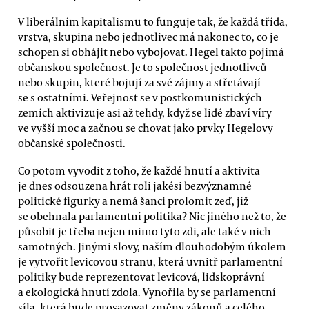
V liberálním kapitalismu to funguje tak, že každá třída,
vrstva, skupina nebo jednotlivec má nakonec to, co je
schopen si obhájit nebo vybojovat. Hegel takto pojímá
občanskou společnost. Je to společnost jednotlivců
nebo skupin, které bojují za své zájmy a střetávají
se s ostatními. Veřejnost se v postkomunistických
zemích aktivizuje asi až tehdy, když se lidé zbaví víry
ve vyšší moc a začnou se chovat jako prvky Hegelovy
občanské společnosti.
Co potom vyvodit z toho, že každé hnutí a aktivita
je dnes odsouzena hrát roli jakési bezvýznamné
politické figurky a nemá šanci prolomit zeď, jíž
se obehnala parlamentní politika? Nic jiného než to, že
působit je třeba nejen mimo tyto zdi, ale také v nich
samotných. Jinými slovy, naším dlouhodobým úkolem
je vytvořit levicovou stranu, která uvnitř parlamentní
politiky bude reprezentovat levicová, lidskoprávní
a ekologická hnutí zdola. Vynořila by se parlamentní
síla, která bude prosazovat změny zákonů a celého