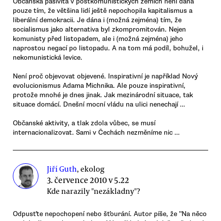
Občanská pasivita v postkomunistických zemích není dána
pouze tím, že většina lidí ještě nepochopila kapitalismus a
liberální demokracii. Je dána i (možná zejména) tím, že
socialismus jako alternativa byl zkompromitován. Nejen
komunisty před listopadem, ale i (možná zejména) jeho
naprostou negací po listopadu. A na tom má podíl, bohužel, i
nekomunistická levice.
Není proč objevovat objevené. Inspirativní je například Nový
evolucionismus Adama Michnika. Ale pouze inspirativní,
protože mnohé je dnes jinak. Jak mezinárodní situace, tak
situace domácí. Dnešní mocní vládu na ulici nenechají …
Občanské aktivity, a tlak zdola vůbec, se musí
internacionalizovat. Sami v Čechách nezměníme nic …
Jiří Guth
, ekolog
3. července 2010 v 5.22
Kde narazily "nezákladny"?
Odpusťte nepochopení nebo šťourání. Autor píše, že "Na něco