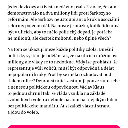
Jeden levicový aktivista nedávno psal z Francie, že tam
demonstrovalo na dva miliony lidí proti Sarkozyho
reformám. Ale Sarkozy neustoupí ani o krok a asociální
reformy pojedou dál. Na místě je otázka, kolik lidí musí
být v ulicích, aby to mělo politický dopad. Je potřeba
ne milionů, ale desítek milionů, nebo úplně všech?
Na tom se ukazují meze každé politiky zdola. Dnešní
politický systém je udělán tak, že na ulicích můžou být
miliony, ale vlády se to nedotkne. Vždy lze prohlásit, že
reprezentuje vůli voličů, musí být odpovědná a dělat
nepopulární kroky. Proč by se měla rozhodovat pod
tlakem ulice? Demonstrující zastupují pouze sami sebe
a nenesou politickou odpovědnost. Václav Klaus
to jednou shrnul tak, že vláda vznikla na základě
svobodných voleb a nebude naslouchat nějakým lidem
bez politického mandátu. Ať si založí vlastní stranu
a jdou do voleb.