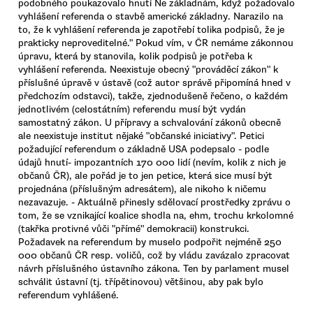
podobného poukazovalo hnutí Ne základnám, když požadovalo
vyhlášení referenda o stavbě americké základny. Narazilo na
to, že k vyhlášení referenda je zapotřebí tolika podpisů, že je
prakticky neproveditelné." Pokud vím, v ČR nemáme zákonnou
úpravu, která by stanovila, kolik podpisů je potřeba k
vyhlášení referenda. Neexistuje obecný "prováděcí zákon" k
příslušné úpravě v ústavě (což autor správě připomíná hned v
předchozím odstavci), takže, zjednodušeně řečeno, o každém
jednotlivém (celostátním) referendu musí být vydán
samostatný zákon. U přípravy a schvalování zákonů obecně
ale neexistuje institut nějaké "občanské iniciativy". Petici
požadující referendum o základně USA podepsalo - podle
údajů hnutí- impozantních 170 000 lidí (nevím, kolik z nich je
občanů ČR), ale pořád je to jen petice, která sice musí být
projednána (příslušným adresátem), ale nikoho k ničemu
nezavazuje. - Aktuálně přinesly sdělovací prostředky zprávu o
tom, že se vznikající koalice shodla na, ehm, trochu krkolomné
(takřka protivné vůči "přímé" demokracii) konstrukci.
Požadavek na referendum by muselo podpořit nejméně 250
000 občanů ČR resp. voličů, což by vládu zavázalo zpracovat
návrh příslušného ústavního zákona. Ten by parlament musel
schválit ústavní (tj. třípětinovou) většinou, aby pak bylo
referendum vyhlášené.