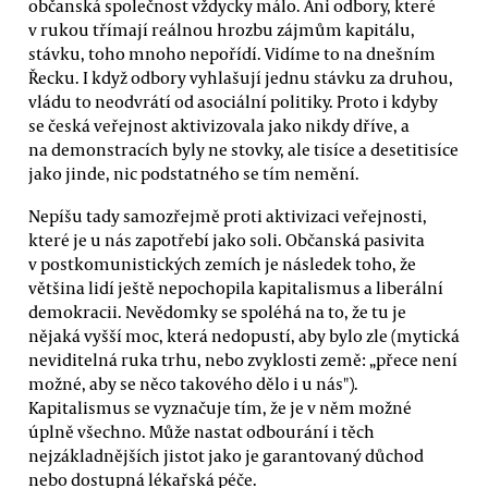
občanská společnost vždycky málo. Ani odbory, které
v rukou třímají reálnou hrozbu zájmům kapitálu,
stávku, toho mnoho nepořídí. Vidíme to na dnešním
Řecku. I když odbory vyhlašují jednu stávku za druhou,
vládu to neodvrátí od asociální politiky. Proto i kdyby
se česká veřejnost aktivizovala jako nikdy dříve, a
na demonstracích byly ne stovky, ale tisíce a desetitisíce
jako jinde, nic podstatného se tím nemění.
Nepíšu tady samozřejmě proti aktivizaci veřejnosti,
které je u nás zapotřebí jako soli. Občanská pasivita
v postkomunistických zemích je následek toho, že
většina lidí ještě nepochopila kapitalismus a liberální
demokracii. Nevědomky se spoléhá na to, že tu je
nějaká vyšší moc, která nedopustí, aby bylo zle (mytická
neviditelná ruka trhu, nebo zvyklosti země: „přece není
možné, aby se něco takového dělo i u nás").
Kapitalismus se vyznačuje tím, že je v něm možné
úplně všechno. Může nastat odbourání i těch
nejzákladnějších jistot jako je garantovaný důchod
nebo dostupná lékařská péče.