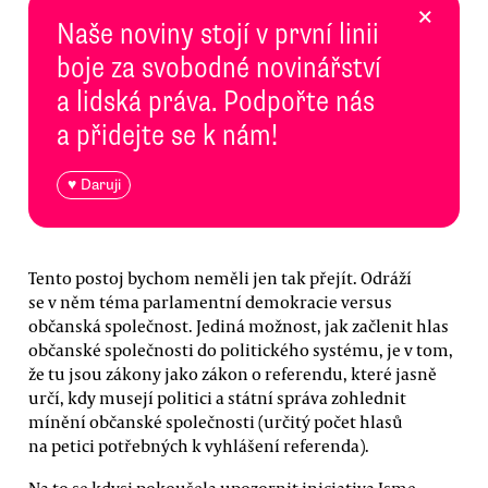
×
Naše noviny stojí v první linii
boje za svobodné novinářství
a lidská práva. Podpořte nás
a přidejte se k nám!
♥ Daruji
Tento postoj bychom neměli jen tak přejít. Odráží
se v něm téma parlamentní demokracie versus
občanská společnost. Jediná možnost, jak začlenit hlas
občanské společnosti do politického systému, je v tom,
že tu jsou zákony jako zákon o referendu, které jasně
určí, kdy musejí politici a státní správa zohlednit
mínění občanské společnosti (určitý počet hlasů
na petici potřebných k vyhlášení referenda).
Na to se kdysi pokoušela upozornit iniciativa Jsme