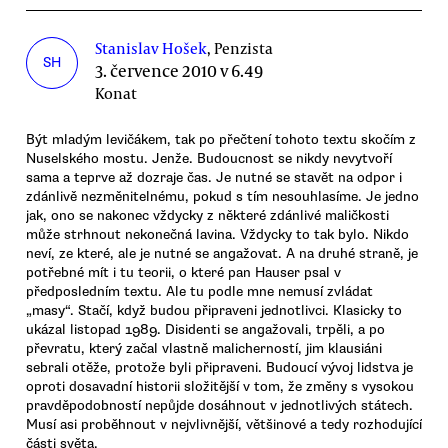
Stanislav Hošek
, Penzista
SH
3. července 2010 v 6.49
Konat
Být mladým levičákem, tak po přečtení tohoto textu skočím z
Nuselského mostu. Jenže. Budoucnost se nikdy nevytvoří
sama a teprve až dozraje čas. Je nutné se stavět na odpor i
zdánlivě nezměnitelnému, pokud s tím nesouhlasíme. Je jedno
jak, ono se nakonec vždycky z některé zdánlivé maličkosti
může strhnout nekonečná lavina. Vždycky to tak bylo. Nikdo
neví, ze které, ale je nutné se angažovat. A na druhé straně, je
potřebné mít i tu teorii, o které pan Hauser psal v
předposledním textu. Ale tu podle mne nemusí zvládat
„masy“. Stačí, když budou připraveni jednotlivci. Klasicky to
ukázal listopad 1989. Disidenti se angažovali, trpěli, a po
převratu, který začal vlastně malicherností, jim klausiáni
sebrali otěže, protože byli připraveni. Budoucí vývoj lidstva je
oproti dosavadní historii složitější v tom, že změny s vysokou
pravděpodobností nepůjde dosáhnout v jednotlivých státech.
Musí asi proběhnout v nejvlivnější, většinové a tedy rozhodující
části světa.