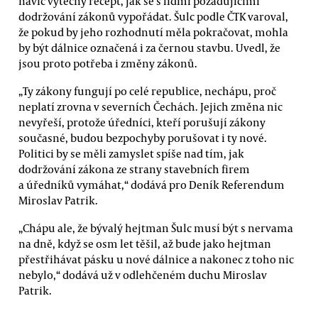
navíc výtečný recept, jak se s lidmi požadujícími
dodržování zákonů vypořádat. Šulc podle ČTK varoval,
že pokud by jeho rozhodnutí měla pokračovat, mohla
by být dálnice označená i za černou stavbu. Uvedl, že
jsou proto potřeba i změny zákonů.
„Ty zákony fungují po celé republice, nechápu, proč
neplatí zrovna v severních Čechách. Jejich změna nic
nevyřeší, protože úředníci, kteří porušují zákony
současné, budou bezpochyby porušovat i ty nové.
Politici by se měli zamyslet spíše nad tím, jak
dodržování zákona ze strany stavebních firem
a úředníků vymáhat,“ dodává pro Deník Referendum
Miroslav Patrik.
„Chápu ale, že bývalý hejtman Šulc musí být s nervama
na dně, když se osm let těšil, až bude jako hejtman
přestřihávat pásku u nové dálnice a nakonec z toho nic
nebylo,“ dodává už v odlehčeném duchu Miroslav
Patrik.