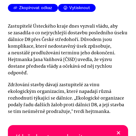
Zkopírovat odkaz
Vytisknout
Zastupitelé Ústeckého kraje dnes vyzvali vládu, aby
se zasadila o co nejrychlejší dostavbu posledního úseku
dálnice D8 přes České středohoří. Důvodem jsou
komplikace, které nedostavěný úsek způsobuje,
a neustálé prodlužování termínu jeho dokončení.
Hejtmanka Jana Vaňhová (ČSSD) uvedla, že výzvu
dostane předseda vlády a očekává od něj rychlou
odpověď.
Zdržování stavby dávají zastupitelé za vinu
ekologickým organizacím, které napadají různá
rozhodnutí týkající se dálnice. „Ekologické organizace
podaly řadu dalších žalob proti dálnici D8, a její stavba
se tím neúměrně prodražuje," tvrdí hejtmanka.
×