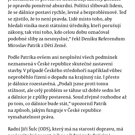
je opravdu poměrně absurdní. Politici slibovali lidem,
že se dálnice postaví rychle, levně a bezproblémově. Teď
se zjistilo, že to není pravda. Lidé místo toho, aby
hledali viníka mezi státními úředníky, kteří porušují
zákony, tak viní toho, kdo celou dobu označoval
podobné sliby za nesmyslné,“ řekl Deníku Referendum
Miroslav Patrik z Dětí Země.
Podle Patrika ovšem ani nesplnění všech podmínek
neznamená v České republice skutečné zastavení
stavby. V případě Českého středohoří například vůbec
neproběhlo řízení o dopadu na krajinný ráz. I přesto
je dálnice rozestavěná. „Podali jsme proti tomu
stížnost, ale celý problém se táhne už dobře sedm let
a dálnice je z půlky postavená. Soud zřejmě rozhodne až
po tom, co dálnice bude stát,“ upozornil Patrik
na způsob, jakým funguje v České republice
vymahatelnost práva.
Radní Jiří Šulc (ODS), který má na starosti dopravu, má