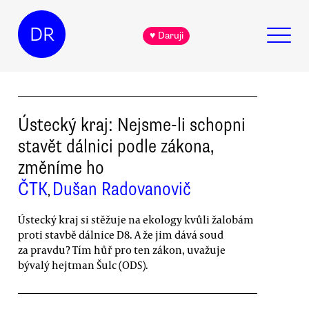
DR
♥ Daruji
Ústecký kraj: Nejsme-li schopni
stavět dálnici podle zákona,
změníme ho
ČTK
Dušan Radovanovič
,
Ústecký kraj si stěžuje na ekology kvůli žalobám
proti stavbě dálnice D8. A že jim dává soud
za pravdu? Tím hůř pro ten zákon, uvažuje
bývalý hejtman Šulc (ODS).