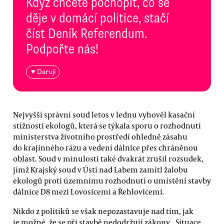
Když chcete pochopit, co se
děje v domácí politice, stačí
číst Deník Referendum.
Podpořte nás!
♥ Daruji
Nejvyšší správní soud letos v lednu vyhověl kasační
stížnosti ekologů, která se týkala sporu o rozhodnutí
ministerstva životního prostředí ohledně zásahu
do krajinného rázu a vedení dálnice přes chráněnou
oblast. Soud v minulosti také dvakrát zrušil rozsudek,
jímž Krajský soud v Ústí nad Labem zamítl žalobu
ekologů proti územnímu rozhodnutí o umístění stavby
dálnice D8 mezi Lovosicemi a Řehlovicemi.
Nikdo z politiků se však nepozastavuje nad tím, jak
je možné, že se při stavbě nedodržují zákony. „Situace