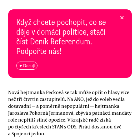
×
Když chcete pochopit, co se
děje v domácí politice, stačí
číst Deník Referendum.
Podpořte nás!
♥ Daruji
Nová hejtmanka Pecková se tak může opřít o hlasy více
než tří čtvrtin zastupitelů. Na ANO, jež do voleb vedla
dosavadní — a poměrně nepopulární — hejtmanka
Jaroslava Pokorná Jermanová, zbývá s patnácti mandáty
role nepříliš silné opozice. V krajské radě získá
po čtyřech křeslech STAN s ODS. Piráti dostanou dvě
a Spojenci jedno.