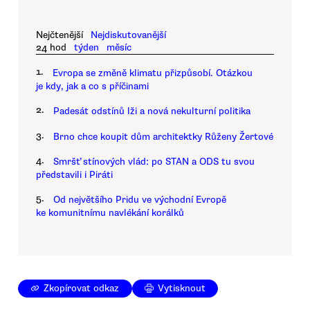
Nejčtenější
Nejdiskutovanější
24 hod
týden
měsíc
1.
Evropa se změně klimatu přizpůsobí. Otázkou
je kdy, jak a co s příčinami
2.
Padesát odstínů lži a nová nekulturní politika
3.
Brno chce koupit dům architektky Růženy Žertové
4.
Smršť stínových vlád: po STAN a ODS tu svou
představili i Piráti
5.
Od největšího Pridu ve východní Evropě
ke komunitnímu navlékání korálků
Zkopírovat odkaz
Vytisknout