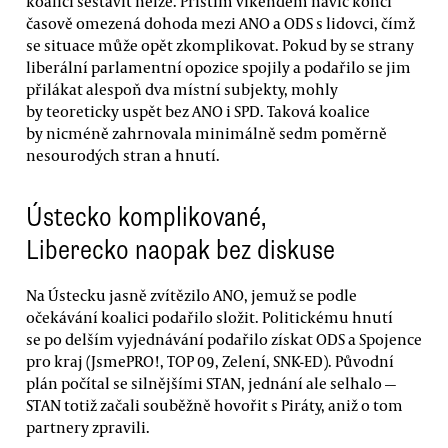
koalici sestavit nelze. Příštím víkendem navíc končí
časově omezená dohoda mezi ANO a ODS s lidovci, čímž
se situace může opět zkomplikovat. Pokud by se strany
liberální parlamentní opozice spojily a podařilo se jim
přilákat alespoň dva místní subjekty, mohly
by teoreticky uspět bez ANO i SPD. Taková koalice
by nicméně zahrnovala minimálně sedm poměrně
nesourodých stran a hnutí.
Ústecko komplikované,
Liberecko naopak bez diskuse
Na Ústecku jasně zvítězilo ANO, jemuž se podle
očekávání koalici podařilo složit. Politickému hnutí
se po delším vyjednávání podařilo získat ODS a Spojence
pro kraj (JsmePRO!, TOP 09, Zelení, SNK-ED). Původní
plán počítal se silnějšími STAN, jednání ale selhalo —
STAN totiž začali souběžně hovořit s Piráty, aniž o tom
partnery zpravili.