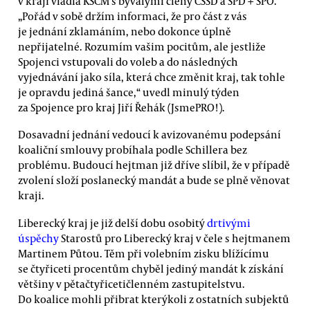
v kraji vládla KSČM s bývalými členy ČSSD a SPD + SPO.
„Pořád v sobě držím informaci, že pro část z vás
je jednání zklamáním, nebo dokonce úplně
nepřijatelné. Rozumím vašim pocitům, ale jestliže
Spojenci vstupovali do voleb a do následných
vyjednávání jako síla, která chce změnit kraj, tak tohle
je opravdu jediná šance,“ uvedl minulý týden
za Spojence pro kraj Jiří Řehák (JsmePRO!).
Dosavadní jednání vedoucí k avizovanému podepsání
koaliční smlouvy probíhala podle Schillera bez
problému. Budoucí hejtman již dříve slíbil, že v případě
zvolení složí poslanecký mandát a bude se plně věnovat
kraji.
Liberecký kraj je již delší dobu osobitý
drtivými
úspěchy
Starostů pro Liberecký kraj v čele s hejtmanem
Martinem Půtou. Těm při volebním zisku blížícímu
se čtyřiceti procentům chyběl jediný mandát k získání
většiny v pětačtyřicetičlenném zastupitelstvu.
Do koalice mohli přibrat kterýkoli z ostatních subjektů