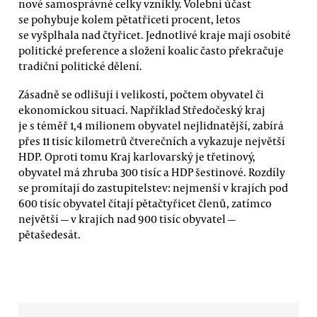
nové samosprávné celky vznikly. Volební účast
se pohybuje kolem pětatřiceti procent, letos
se vyšplhala nad čtyřicet. Jednotlivé kraje mají osobité
politické preference a složení koalic často překračuje
tradiční politické dělení.
Zásadně se odlišují i velikostí, počtem obyvatel či
ekonomickou situací. Například Středočeský kraj
je s téměř 1,4 milionem obyvatel nejlidnatější, zabírá
přes 11 tisíc kilometrů čtverečních a vykazuje největší
HDP. Oproti tomu Kraj karlovarský je třetinový,
obyvatel má zhruba 300 tisíc a HDP šestinové. Rozdíly
se promítají do zastupitelstev: nejmenší v krajích pod
600 tisíc obyvatel čítají pětačtyřicet členů, zatímco
největší — v krajích nad 900 tisíc obyvatel —
pětašedesát.