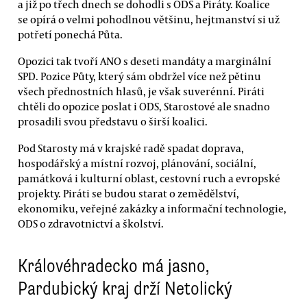
a již po třech dnech se dohodli s ODS a Piráty. Koalice
se opírá o velmi pohodlnou většinu, hejtmanství si už
potřetí ponechá Půta.
Opozici tak tvoří ANO s deseti mandáty a marginální
SPD. Pozice Půty, který sám obdržel více než pětinu
všech přednostních hlasů, je však suverénní. Piráti
chtěli do opozice poslat i ODS, Starostové ale snadno
prosadili svou představu o širší koalici.
Pod Starosty má v krajské radě spadat doprava,
hospodářský a místní rozvoj, plánování, sociální,
památková i kulturní oblast, cestovní ruch a evropské
projekty. Piráti se budou starat o zemědělství,
ekonomiku, veřejné zakázky a informační technologie,
ODS o zdravotnictví a školství.
Královéhradecko má jasno,
Pardubický kraj drží Netolický