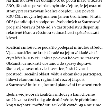
Na jižní Moravě sice obhájilo co do počtu hlasů vítězství
ANO, již krátce po volbách bylo ale zřejmé, že jej ostatní
strany při sestavování koalice obejdou. Kraj povede
KDU-ČSL s novým hejtmanem Janem Grolichem, Piráti,
ODS (kandidující s podporou Svobodných) a Starostové
pro jižní Moravu (STAN ad.). V zastupitelstvu disponují
relativně těsnou většinou sedmatřiceti z pětašedesáti
křesel.
Koaliční smlouvu se podařilo podepsat minulou středu.
V jedenáctičlenné krajské radě na jejím základě získá
čtyři křesla ODS, tři Piráti a po dvou lidovci se Starosty.
Občanští demokraté dostanou do správy dopravu,
školství, zdravotnictví a investice, Piráti životní
prostředí, sociální oblast, vědu a občanskou participaci,
lidovci ekonomiku, regionální rozvoj či sport
a Starostové kulturu, územní plánování i cestovní ruch.
„Jedna věc je obsah koaliční smlouvy a kam chceme
směřovat za čtyři roky, ale druhá věc je, že přebíráme
kraj v nejhorší možné situaci kvůli covidu-19 a musíme