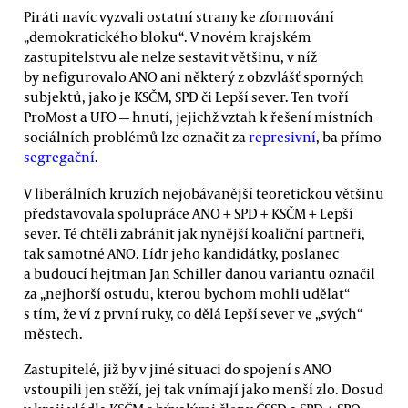
Piráti navíc vyzvali ostatní strany ke zformování
„demokratického bloku“. V novém krajském
zastupitelstvu ale nelze sestavit většinu, v níž
by nefigurovalo ANO ani některý z obzvlášť sporných
subjektů, jako je KSČM, SPD či Lepší sever. Ten tvoří
ProMost a UFO — hnutí, jejichž vztah k řešení místních
sociálních problémů lze označit za
represivní
, ba přímo
segregační
.
V liberálních kruzích nejobávanější teoretickou většinu
představovala spolupráce ANO + SPD + KSČM + Lepší
sever. Té chtěli zabránit jak nynější koaliční partneři,
tak samotné ANO. Lídr jeho kandidátky, poslanec
a budoucí hejtman Jan Schiller danou variantu označil
za „nejhorší ostudu, kterou bychom mohli udělat“
s tím, že ví z první ruky, co dělá Lepší sever ve „svých“
městech.
Zastupitelé, již by v jiné situaci do spojení s ANO
vstoupili jen stěží, jej tak vnímají jako menší zlo. Dosud