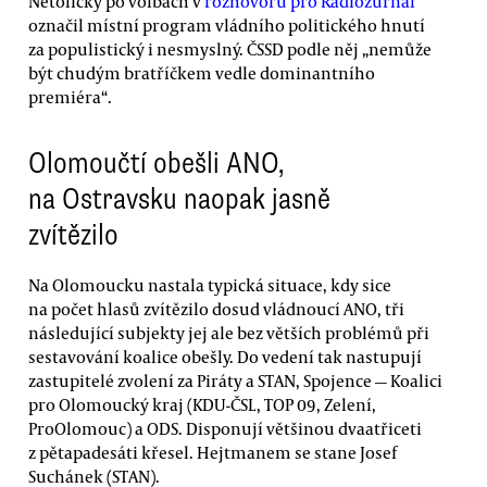
Netolický po volbách v
rozhovoru pro Radiožurnál
označil místní program vládního politického hnutí
za populistický i nesmyslný. ČSSD podle něj „nemůže
být chudým bratříčkem vedle dominantního
premiéra“.
Olomoučtí obešli ANO,
na Ostravsku naopak jasně
zvítězilo
Na Olomoucku nastala typická situace, kdy sice
na počet hlasů zvítězilo dosud vládnoucí ANO, tři
následující subjekty jej ale bez větších problémů při
sestavování koalice obešly. Do vedení tak nastupují
zastupitelé zvolení za Piráty a STAN, Spojence — Koalici
pro Olomoucký kraj (KDU-ČSL, TOP 09, Zelení,
ProOlomouc) a ODS. Disponují většinou dvaatřiceti
z pětapadesáti křesel. Hejtmanem se stane Josef
Suchánek (STAN).