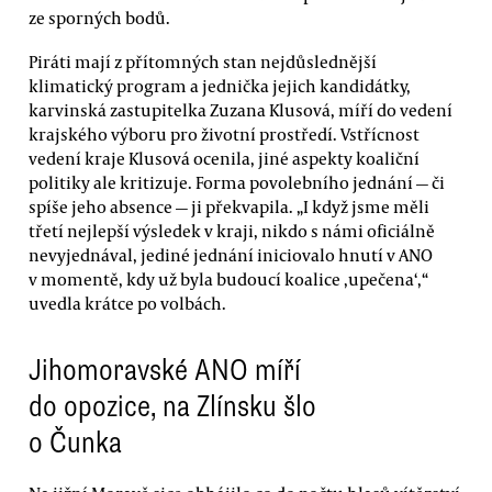
ze sporných bodů.
Piráti mají z přítomných stan nejdůslednější
klimatický program a jednička jejich kandidátky,
karvinská zastupitelka Zuzana Klusová, míří do vedení
krajského výboru pro životní prostředí. Vstřícnost
vedení kraje Klusová ocenila, jiné aspekty koaliční
politiky ale kritizuje. Forma povolebního jednání — či
spíše jeho absence — ji překvapila. „I když jsme měli
třetí nejlepší výsledek v kraji, nikdo s námi oficiálně
nevyjednával, jediné jednání iniciovalo hnutí v ANO
v momentě, kdy už byla budoucí koalice ‚upečena‘,“
uvedla krátce po volbách.
Jihomoravské ANO míří
do opozice, na Zlínsku šlo
o Čunka