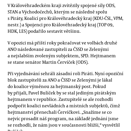
V Královéhradeckém kraji zvítězily spojené síly ODS,
STAN a Východočechů, kterým se následně spolu
s Piráty, Koalicí pro Královéhradecký kraj (KDU-ČSL, VPM,
nestr.) a Spojenci pro Královéhradecký kraj (TOP 09,
HDK, LES) podařilo sestavit většinu.
V opozici má příští roky pokračovat ve volbách druhé
ANO následované zastupiteli za ČSSD se Zelenými
a nejslabším zvoleným subjektem, SPD. Hejtmanem
se stane senátor Martin Červíček (ODS).
Při vyjednávání sehráli zásadní roli Piráti. Nyní opoziční
blok zastupitelů za ANO a ČSSD se Zelenými je lákal
do koalice výměnou za hejtmanský post. Pokud
by přijali, Pavel Bulíček by se stal jediným pirátským
hejtmanem v republice. Zastupitelé se ale rozhodli
podpořit koalici nevládních a místních subjektů, čímž
hejtmanství přenechali Červíčkovi. „Snažíme se co
nejvíc prosadit náš program, na základě jednání jsme
se rozhodli, že nám jsou v současnosti bližší,“ vysvětlil