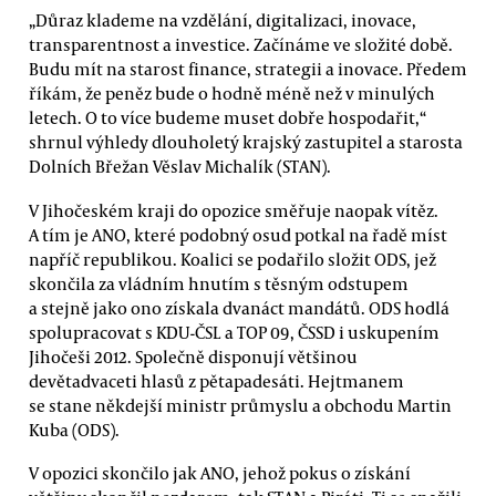
„Důraz klademe na vzdělání, digitalizaci, inovace,
transparentnost a investice. Začínáme ve složité době.
Budu mít na starost finance, strategii a inovace. Předem
říkám, že peněz bude o hodně méně než v minulých
letech. O to více budeme muset dobře hospodařit,“
shrnul výhledy dlouholetý krajský zastupitel a starosta
Dolních Břežan Věslav Michalík (STAN).
V Jihočeském kraji do opozice směřuje naopak vítěz.
A tím je ANO, které podobný osud potkal na řadě míst
napříč republikou. Koalici se podařilo složit ODS, jež
skončila za vládním hnutím s těsným odstupem
a stejně jako ono získala dvanáct mandátů. ODS hodlá
spolupracovat s KDU-ČSL a TOP 09, ČSSD i uskupením
Jihočeši 2012. Společně disponují většinou
devětadvaceti hlasů z pětapadesáti. Hejtmanem
se stane někdejší ministr průmyslu a obchodu Martin
Kuba (ODS).
V opozici skončilo jak ANO, jehož pokus o získání