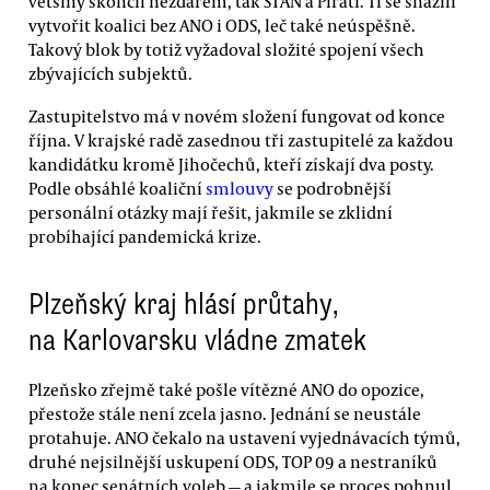
většiny skončil nezdarem, tak STAN a Piráti. Ti se snažili
vytvořit koalici bez ANO i ODS, leč také neúspěšně.
Takový blok by totiž vyžadoval složité spojení všech
zbývajících subjektů.
Zastupitelstvo má v novém složení fungovat od konce
října. V krajské radě zasednou tři zastupitelé za každou
kandidátku kromě Jihočechů, kteří získají dva posty.
Podle obsáhlé koaliční
smlouvy
se podrobnější
personální otázky mají řešit, jakmile se zklidní
probíhající pandemická krize.
Plzeňský kraj hlásí průtahy,
na Karlovarsku vládne zmatek
Plzeňsko zřejmě také pošle vítězné ANO do opozice,
přestože stále není zcela jasno. Jednání se neustále
protahuje. ANO čekalo na ustavení vyjednávacích týmů,
druhé nejsilnější uskupení ODS, TOP 09 a nestraníků
na konec senátních voleb — a jakmile se proces pohnul,