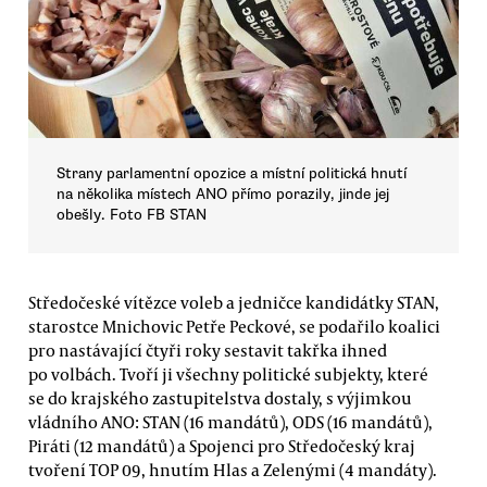
Strany parlamentní opozice a místní politická hnutí
na několika místech ANO přímo porazily, jinde jej
obešly. Foto FB STAN
Středočeské vítězce voleb a jedničce kandidátky STAN,
starostce Mnichovic Petře Peckové, se podařilo koalici
pro nastávající čtyři roky sestavit takřka ihned
po volbách. Tvoří ji všechny politické subjekty, které
se do krajského zastupitelstva dostaly, s výjimkou
vládního ANO: STAN (16 mandátů), ODS (16 mandátů),
Piráti (12 mandátů) a Spojenci pro Středočeský kraj
tvoření TOP 09, hnutím Hlas a Zelenými (4 mandáty).