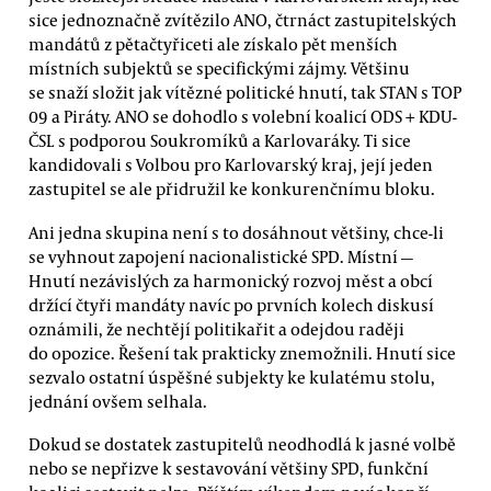
sice jednoznačně zvítězilo ANO, čtrnáct zastupitelských
mandátů z pětačtyřiceti ale získalo pět menších
místních subjektů se specifickými zájmy. Většinu
se snaží složit jak vítězné politické hnutí, tak STAN s TOP
09 a Piráty. ANO se dohodlo s volební koalicí ODS + KDU-
ČSL s podporou Soukromíků a Karlovaráky. Ti sice
kandidovali s Volbou pro Karlovarský kraj, její jeden
zastupitel se ale přidružil ke konkurenčnímu bloku.
Ani jedna skupina není s to dosáhnout většiny, chce-li
se vyhnout zapojení nacionalistické SPD. Místní —
Hnutí nezávislých za harmonický rozvoj měst a obcí
držící čtyři mandáty navíc po prvních kolech diskusí
oznámili, že nechtějí politikařit a odejdou raději
do opozice. Řešení tak prakticky znemožnili. Hnutí sice
sezvalo ostatní úspěšné subjekty ke kulatému stolu,
jednání ovšem selhala.
Dokud se dostatek zastupitelů neodhodlá k jasné volbě
nebo se nepřizve k sestavování většiny SPD, funkční