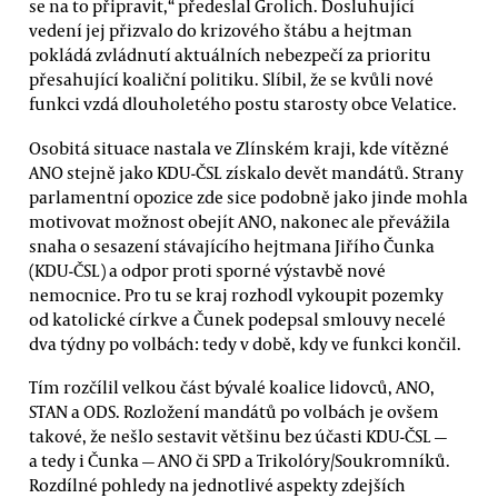
se na to připravit,“ předeslal Grolich. Dosluhující
vedení jej přizvalo do krizového štábu a hejtman
pokládá zvládnutí aktuálních nebezpečí za prioritu
přesahující koaliční politiku. Slíbil, že se kvůli nové
funkci vzdá dlouholetého postu starosty obce Velatice.
Osobitá situace nastala ve Zlínském kraji, kde vítězné
ANO stejně jako KDU-ČSL získalo devět mandátů. Strany
parlamentní opozice zde sice podobně jako jinde mohla
motivovat možnost obejít ANO, nakonec ale převážila
snaha o sesazení stávajícího hejtmana Jiřího Čunka
(KDU-ČSL) a odpor proti sporné výstavbě nové
nemocnice. Pro tu se kraj rozhodl vykoupit pozemky
od katolické církve a Čunek podepsal smlouvy necelé
dva týdny po volbách: tedy v době, kdy ve funkci končil.
Tím rozčílil velkou část bývalé koalice lidovců, ANO,
STAN a ODS. Rozložení mandátů po volbách je ovšem
takové, že nešlo sestavit většinu bez účasti KDU-ČSL —
a tedy i Čunka — ANO či SPD a Trikolóry/Soukromníků.
Rozdílné pohledy na jednotlivé aspekty zdejších