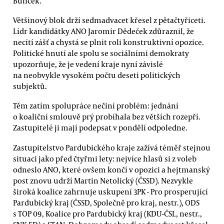
Bulíček.
Většinový blok drží sedmadvacet křesel z pětačtyřiceti.
Lídr kandidátky ANO Jaromír Dědeček zdůraznil, že
necítí zášť a chystá se plnit roli konstruktivní opozice.
Politické hnutí ale spolu se sociálními demokraty
upozorňuje, že je vedení kraje nyní závislé
na neobvykle vysokém počtu deseti politických
subjektů.
Těm zatím spolupráce nečiní problém: jednání
o koaliční smlouvě prý probíhala bez větších rozepří.
Zastupitelé ji mají podepsat v pondělí odpoledne.
Zastupitelstvo Pardubického kraje zažívá téměř stejnou
situaci jako před čtyřmi lety: nejvíce hlasů si z voleb
odneslo ANO, které ovšem končí v opozici a hejtmanský
post znovu udrží Martin Netolický (ČSSD). Nezvykle
široká koalice zahrnuje uskupení 3PK - Pro prosperující
Pardubický kraj (ČSSD, Společně pro kraj, nestr.), ODS
s TOP 09, Koalice pro Pardubický kraj (KDU-ČSL, nestr.,