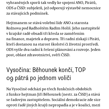
vyhraněných sporů tak vedly ke spojení ANO, Pirátů,
ODS a ČSSD: subjektů, jež odporují výstavbě nemocnice
za stávajících podmínek.
Hejtmanem se stává volební lídr ANO a starosta
Rožnova pod Radhoštěm Radim Holiš. Jeho zastupitelé
v krajské radě obsadí tři křesla se zaměřením
na finance, majetek a dopravu. Tři radní získají i Piráti,
kteří dostanou na starost školství či životní prostředí.
ODS vyšle dva radní k řešení plánování a rozvoje. Jeden
post, oblast zdravotnictví, svěří ČSSD.
Vysočina: Běhounek končí, TOP
09 pátrá po jednom voliči
Na Vysočině odchází po třech funkčních obdobích
z funkce hejtman Jiří Běhounek (nestr. za ČSSD) a stává
se řadovým zastupitelem. Sociální demokracie zde sice
oproti řadě jiných krajů nepropadla a je v koalici, mezi