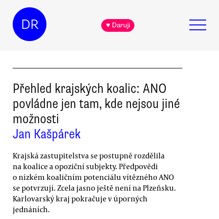
DR
♥ Daruji
Přehled krajských koalic: ANO
povládne jen tam, kde nejsou jiné
možnosti
Jan Kašpárek
Krajská zastupitelstva se postupně rozdělila
na koalice a opoziční subjekty. Předpovědi
o nízkém koaličním potenciálu vítězného ANO
se potvrzují. Zcela jasno ještě není na Plzeňsku.
Karlovarský kraj pokračuje v úporných
jednáních.