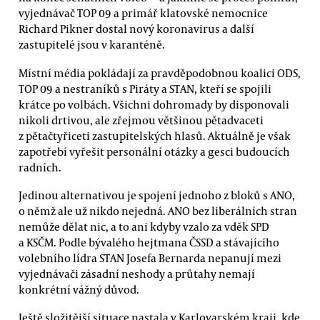
vyjednávač TOP 09 a primář klatovské nemocnice
Richard Pikner dostal nový koronavirus a další
zastupitelé jsou v karanténě.
Místní média pokládají za pravděpodobnou koalici ODS,
TOP 09 a nestraníků s Piráty a STAN, kteří se spojili
krátce po volbách. Všichni dohromady by disponovali
nikoli drtivou, ale zřejmou většinou pětadvaceti
z pětačtyřiceti zastupitelských hlasů. Aktuálně je však
zapotřebí vyřešit personální otázky a gesci budoucích
radních.
Jedinou alternativou je spojení jednoho z bloků s ANO,
o němž ale už nikdo nejedná. ANO bez liberálních stran
nemůže dělat nic, a to ani kdyby vzalo za vděk SPD
a KSČM. Podle bývalého hejtmana ČSSD a stávajícího
volebního lídra STAN Josefa Bernarda nepanují mezi
vyjednávači zásadní neshody a průtahy nemají
konkrétní vážný důvod.
Ještě složitější situace nastala v Karlovarském kraji, kde