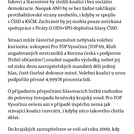
lidovci a Starostové by složili koalici i bez sociální
demokracie. Naopak ANO by se bez žádné takříkajíc
protibabišovské strany neobešlo, i kdyby se spojilo
s ČSSD a KSČM. Zachránit by jej mohla pouze nečekaná
spolupráce s Piráty či ODS+SPO doplněná hlasy ČSSD.
Situaci může částečně pozměnit nebývalá volební
kuriozita: uskupení Pro TOP Vysočinu (TOP 09, Klub
angažovaných nestraníků a Koruna česká s podporou
Třebíč občanům!) soudně napadlo výsledky, neboť jej
od zisku dvou zastupitelských mandátů dělí jediný
hlas, čistě číselně dokonce méně. Volební koalici u uren
podpořilo přesně 4,99978 procenta lidí.
O případném přepočítání hlasovacích lístků rozhodne
do poloviny listopadu brněnský krajský soud. Pro TOP
Vysočinu ovšem ani v případě úspěchu nemá jak
stávající koalici rozvrátit, i kdyby něco takového chtěla
dělat.
Do krajských zastupitelstev se volí od roku 2000, kdy