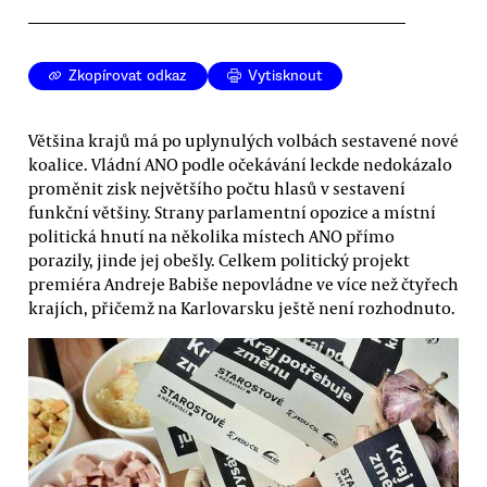
Zkopírovat odkaz
Vytisknout
Většina krajů má po uplynulých volbách sestavené nové
koalice. Vládní ANO podle očekávání leckde nedokázalo
proměnit zisk největšího počtu hlasů v sestavení
funkční většiny. Strany parlamentní opozice a místní
politická hnutí na několika místech ANO přímo
porazily, jinde jej obešly. Celkem politický projekt
premiéra Andreje Babiše nepovládne ve více než čtyřech
krajích, přičemž na Karlovarsku ještě není rozhodnuto.