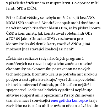
v pětašedesátičlenném zastupitelstvu. Do opozice míří
Piráti, SPD a KSČM.
Při skládání většiny se nebylo možné obejít bez ANO,
KSČM i SPD současně. Vondrák naopak mohl dosáhnout
na většinových třiatřicet hlasů i tím, že by přibral pouze
ČSSD a komunisty. Jak konstatoval volební lídr ODS
a TOP 09 Jakub Unucka (ODS) v rozhovoru pro
Moravskoslezský deník, karty rozdává ANO a „jiná
možnost [než stávající koalice] asi není“.
„Čeká nás realizace řady náročných programů
zaměřených na rozvoj kraje a jeho změnu z uhelné
ekonomiky na ekonomiku postavenou na nových
technologiích. K tomuto účelu je potřeba mít širokou
podporu zastupitelstva kraje,“ vysvětlil na povolební
tiskové konferenci Vondrák, proč hledá co nejširší
spojenectví. Podle následných vyjádření neplánuje
aktivně soupeřit ani s opozičními Piráty. Zmiňovaná
transformace i související
energetická koncepce
kraje
závislého na černém uhlí se ovšem přesto stává jedním