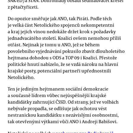
SNK-ED) a STAN. Dohromady obsadí sedmadvacet křesel
z pětačtyřiceti.
Do opozice směřuje jak ANO, tak Piráti. Podle těch
je velká část Netolického spojenců nekompetentní
a kraj jejich vinou nedokáže držet krok s požadavky
jednadvacátého století. Koalicí ovšem nemohou příliš
otřást. Nejinak je tomu u ANO, jež se během
povolebního vyjednávání pokusilo zbavit dlouholetého
hejtmana dohodou s ODS a TOP 09 i Koalicí. Přestože
politické hnutí nabízelo, že se vzdá nároku na hlavní
krajské posty, potenciální partneři upřednostnili
Netolického.
Ten je jediným hejtmanem sociální demokracie
a současně lídrem vůbec nejúspěšnější krajské
kandidátky zahrnující ČSSD. Od strany, jež ve volbách
nebývale propadla, se odlišuje jak ochotou vést
nestranickou kandidátku s nezávislými osobnostmi,
tak otevřenými výtkami vůči ANO i Andreji Babišovi.