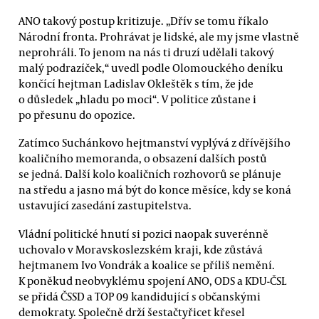
ANO takový postup kritizuje. „Dřív se tomu říkalo
Národní fronta. Prohrávat je lidské, ale my jsme vlastně
neprohráli. To jenom na nás ti druzí udělali takový
malý podrazíček,“ uvedl podle Olomouckého deníku
končící hejtman Ladislav Okleštěk s tím, že jde
o důsledek „hladu po moci“. V politice zůstane i
po přesunu do opozice.
Zatímco Suchánkovo hejtmanství vyplývá z dřívějšího
koaličního memoranda, o obsazení dalších postů
se jedná. Další kolo koaličních rozhovorů se plánuje
na středu a jasno má být do konce měsíce, kdy se koná
ustavující zasedání zastupitelstva.
Vládní politické hnutí si pozici naopak suverénně
uchovalo v Moravskoslezském kraji, kde zůstává
hejtmanem Ivo Vondrák a koalice se příliš nemění.
K poněkud neobvyklému spojení ANO, ODS a KDU-ČSL
se přidá ČSSD a TOP 09 kandidující s občanskými
demokraty. Společně drží šestačtyřicet křesel