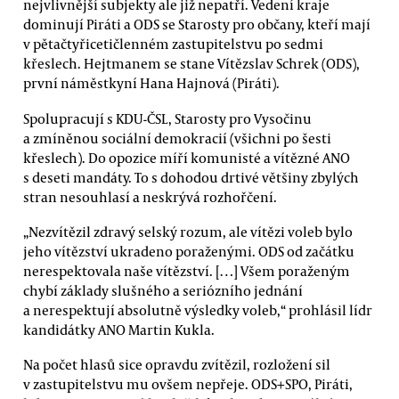
nejvlivnější subjekty ale již nepatří. Vedení kraje
dominují Piráti a ODS se Starosty pro občany, kteří mají
v pětačtyřicetičlenném zastupitelstvu po sedmi
křeslech. Hejtmanem se stane Vítězslav Schrek (ODS),
první náměstkyní Hana Hajnová (Piráti).
Spolupracují s KDU-ČSL, Starosty pro Vysočinu
a zmíněnou sociální demokracií (všichni po šesti
křeslech). Do opozice míří komunisté a vítězné ANO
s deseti mandáty. To s dohodou drtivé většiny zbylých
stran nesouhlasí a neskrývá rozhořčení.
„Nezvítězil zdravý selský rozum, ale vítězi voleb bylo
jeho vítězství ukradeno poraženými. ODS od začátku
nerespektovala naše vítězství. […] Všem poraženým
chybí základy slušného a seriózního jednání
a nerespektují absolutně výsledky voleb,“ prohlásil lídr
kandidátky ANO Martin Kukla.
Na počet hlasů sice opravdu zvítězil, rozložení sil
v zastupitelstvu mu ovšem nepřeje. ODS+SPO, Piráti,