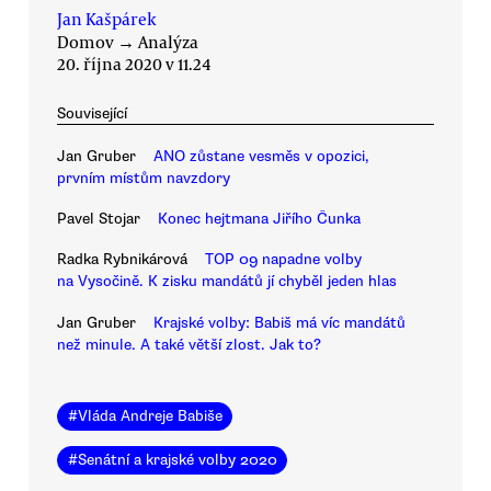
Jan Kašpárek
Domov
→
Analýza
20. října 2020 v 11.24
Související
Jan Gruber
ANO zůstane vesměs v opozici,
prvním místům navzdory
Pavel Stojar
Konec hejtmana Jiřího Čunka
Radka Rybnikárová
TOP 09 napadne volby
na Vysočině. K zisku mandátů jí chyběl jeden hlas
Jan Gruber
Krajské volby: Babiš má víc mandátů
než minule. A také větší zlost. Jak to?
#
Vláda Andreje Babiše
#
Senátní a krajské volby 2020