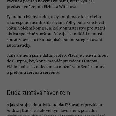
května a počítá s novými volbami, které vyhlásí
předsedkyně Sejmu Elżbieta Witeková.
Ty mohou být hybridní, tedy kombinace klasického
a korespondenčního hlasování. Volby bude zajišťovat
Státní volební komise, nikoliv Ministerstvo pro státní
aktiva společně s poštou. Stávající kandidáti nemusí
sbírat znovu sto tisíc podpisů, budou zaregistrováni
automaticky.
Stále ale není jasné datum voleb. Vláda je chce stihnout
do 6. srpna, kdy končí mandát prezidentu Dudovi.
Vládní politici s ohledem na možné veto Senátu mluví
o přelomu června a července.
Duda zůstává favoritem
A jak si stojí jednotliví kandidáti? Stávající prezident
Andrzej Duda je stále velkým favoritem, poslední
výzkumy mu dávají zhruba pětačtyřicet procent hlasů