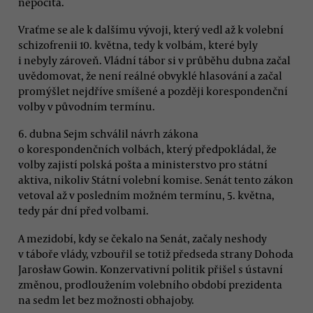
nepočítá.
Vraťme se ale k dalšímu vývoji, který vedl až k volební
schizofrenii 10. května, tedy k volbám, které byly
i nebyly zároveň. Vládní tábor si v průběhu dubna začal
uvědomovat, že není reálné obvyklé hlasování a začal
promýšlet nejdříve smíšené a později korespondenční
volby v původním termínu.
6. dubna Sejm schválil návrh zákona
o korespondenčních volbách, který předpokládal, že
volby zajistí polská pošta a ministerstvo pro státní
aktiva, nikoliv Státní volební komise. Senát tento zákon
vetoval až v posledním možném termínu, 5. května,
tedy pár dní před volbami.
A mezidobí, kdy se čekalo na Senát, začaly neshody
v táboře vlády, vzbouřil se totiž předseda strany Dohoda
Jarosław Gowin. Konzervativní politik přišel s ústavní
změnou, prodloužením volebního období prezidenta
na sedm let bez možnosti obhajoby.