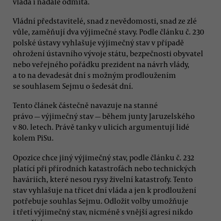
vláda i nadále odmítá.
Vládní představitelé, snad z nevědomosti, snad ze zlé
vůle, zaměňují dva výjimečné stavy. Podle článku č. 230
polské ústavy vyhlašuje výjimečný stav v případě
ohrožení ústavního vývoje státu, bezpečnosti obyvatel
nebo veřejného pořádku prezident na návrh vlády,
a to na devadesát dní s možným prodloužením
se souhlasem Sejmu o šedesát dní.
Tento článek částečně navazuje na stanné
právo — výjimečný stav — během junty Jaruzelského
v 80. letech. Právě tanky v ulicích argumentují lidé
kolem PiSu.
Opozice chce jiný výjimečný stav, podle článku č. 232
platící při přírodních katastrofách nebo technických
haváriích, které nesou rysy živelní katastrofy. Tento
stav vyhlašuje na třicet dní vláda a jen k prodloužení
potřebuje souhlas Sejmu. Odložit volby umožňuje
i třetí výjimečný stav, nicméně s vnější agresí nikdo