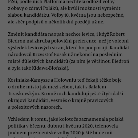
PiSu, podle nich Platforma nechtěla odložit volby
z obavy o zdraví Poláků, ale kvůli možnosti vyměnit
slabou kandidátku. Volby 10. května jsou nebezpečné,
ale sběr podpisů o několik dní později už ne.
Změnit kandidáta naopak nechce levice, i když Robert
Biedroń má zhruba poloviční preference, než je volební
výsledek levicových stran, které ho podporují. Kandidát
národovců Krzysztof Bosak už nekončí na posledním
místě důležitých kandidátů (za ním je většinou Biedroń
a byla také Kidawa-Błońská).
Kosiniaka-Kamysze a Hołowniu teď čekají těžké boje
o druhé místo jak mezi sebou, tak i s Rafałem
Trzaskovským. Kromě nich kandidují ještě čtyři další
okrajoví kandidáti, vesměs o krajně pravicových
a polexitových názorech.
Vzhledem k tomu, jaké kolotoče zaznamenala polská
politika v březnu, dubnu i květnu 2020, telenovela
jménem prezidentské volby 2020 ještě bude mít