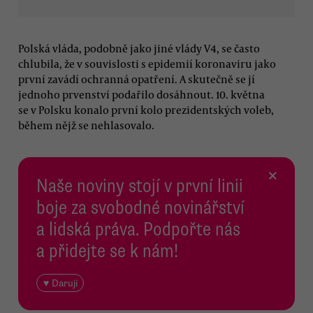
Polská vláda, podobně jako jiné vlády V4, se často
chlubila, že v souvislosti s epidemií koronaviru jako
první zavádí ochranná opatření. A skutečně se jí
jednoho prvenství podařilo dosáhnout. 10. května
se v Polsku konalo první kolo prezidentských voleb,
během nějž se nehlasovalo.
×
Naše noviny stojí v první linii
boje za svobodné novinářství
a lidská práva. Podpořte nás
a přidejte se k nám!
♥ Daruji