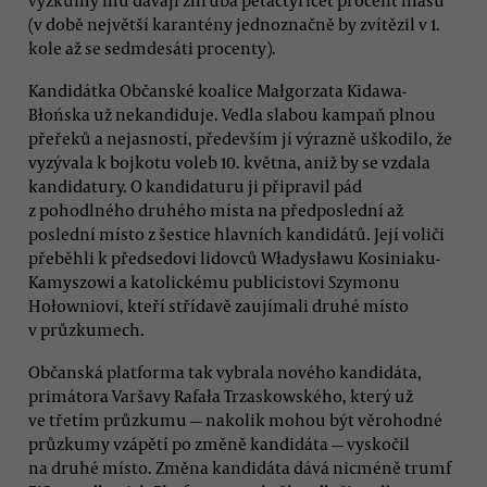
(v době největší karantény jednoznačně by zvítězil v 1.
kole až se sedmdesáti procenty).
Kandidátka Občanské koalice Małgorzata Kidawa-
Błońska už nekandiduje. Vedla slabou kampaň plnou
přeřeků a nejasností, především jí výrazně uškodilo, že
vyzývala k bojkotu voleb 10. května, aniž by se vzdala
kandidatury. O kandidaturu ji připravil pád
z pohodlného druhého místa na předposlední až
poslední místo z šestice hlavních kandidátů. Její voliči
přeběhli k předsedovi lidovců Władysławu Kosiniaku-
Kamyszowi a katolickému publicistovi Szymonu
Hołowniovi, kteří střídavě zaujímali druhé místo
v průzkumech.
Občanská platforma tak vybrala nového kandidáta,
primátora Varšavy Rafała Trzaskowského, který už
ve třetím průzkumu — nakolik mohou být věrohodné
průzkumy vzápětí po změně kandidáta — vyskočil
na druhé místo. Změna kandidáta dává nicméně trumf