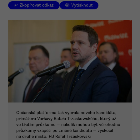
Zkopírovat odkaz
Vytisknout
Občanská platforma tak vybrala nového kandidáta,
primátora Varšavy Rafała Trzaskowského, který už
ve třetím průzkumu — nakolik mohou být věrohodné
průzkumy vzápětí po změně kandidáta — vyskočil
na druhé místo. FB Rafał Trzaskowski