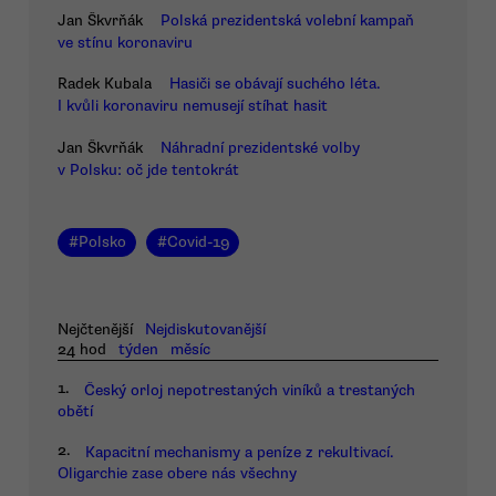
Jan Škvrňák
Polská prezidentská volební kampaň
ve stínu koronaviru
Radek Kubala
Hasiči se obávají suchého léta.
I kvůli koronaviru nemusejí stíhat hasit
Jan Škvrňák
Náhradní prezidentské volby
v Polsku: oč jde tentokrát
#
Polsko
#
Covid-19
Nejčtenější
Nejdiskutovanější
24 hod
týden
měsíc
1.
Český orloj nepotrestaných viníků a trestaných
obětí
2.
Kapacitní mechanismy a peníze z rekultivací.
Oligarchie zase obere nás všechny