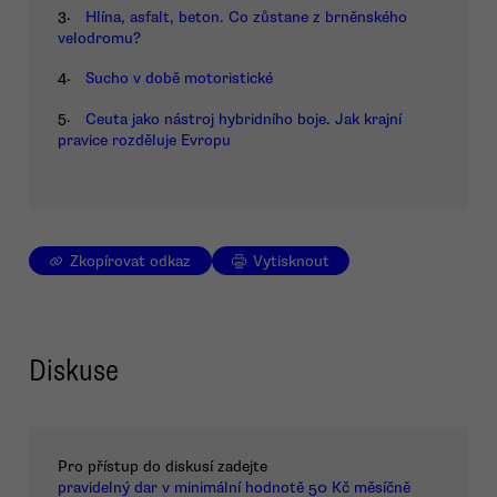
3.
Hlína, asfalt, beton. Co zůstane z brněnského
velodromu?
4.
Sucho v době motoristické
5.
Ceuta jako nástroj hybridního boje. Jak krajní
pravice rozděluje Evropu
Zkopírovat odkaz
Vytisknout
Diskuse
Pro přístup do diskusí zadejte
pravidelný dar v minimální hodnotě 50 Kč měsíčně