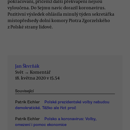
pokračování, přičemž další překvapení nejsou
vyloučena. Do Sejmu navíc dorazil koronavirus.
Pozitivní výsledek ohlásila minulý týden sekretářka
místopředsedy dolní komory Piotra Zgorzelského
z Polské strany lidové.
Jan Škvrňák
Svět
→
Komentář
18. května 2020 v 15.54
Související
Patrik Eichler
Polské prezidentské volby nebudou
demokratické. Těžko ale říct proč
Patrik Eichler
Polsko a koronavirus: Volby,
omezení i pomoc ekonomice