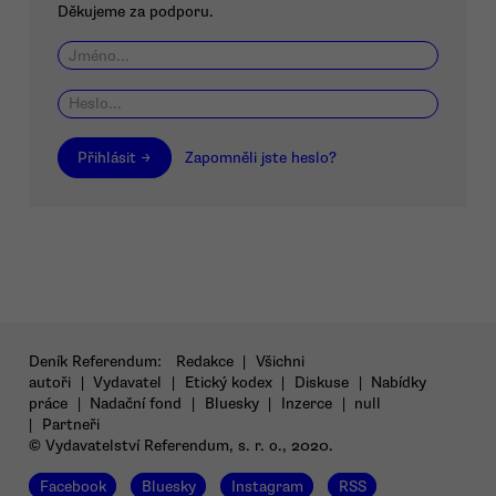
Děkujeme za podporu.
Přihlásit →
Zapomněli jste heslo?
Deník Referendum:
Redakce
|
Všichni
autoři
|
Vydavatel
|
Etický kodex
|
Diskuse
|
Nabídky
práce
|
Nadační fond
|
Bluesky
|
Inzerce
|
null
|
Partneři
© Vydavatelství Referendum, s. r. o., 2020.
Facebook
Bluesky
Instagram
RSS