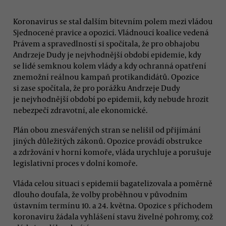
Koronavirus se stal dalším bitevním polem mezi vládou
Sjednocené pravice a opozicí. Vládnoucí koalice vedená
Právem a spravedlností si spočítala, že pro obhajobu
Andrzeje Dudy je nejvhodnější období epidemie, kdy
se lidé semknou kolem vlády a kdy ochranná opatření
znemožní reálnou kampaň protikandidátů. Opozice
si zase spočítala, že pro porážku Andrzeje Dudy
je nejvhodnější období po epidemii, kdy nebude hrozit
nebezpečí zdravotní, ale ekonomické.
Plán obou znesvářených stran se nelišil od přijímání
jiných důležitých zákonů. Opozice provádí obstrukce
a zdržování v horní komoře, vláda urychluje a porušuje
legislativní proces v dolní komoře.
Vláda celou situaci s epidemií bagatelizovala a poměrně
dlouho doufala, že volby proběhnou v původním
ústavním termínu 10. a 24. května. Opozice s příchodem
koronaviru žádala vyhlášení stavu živelné pohromy, což