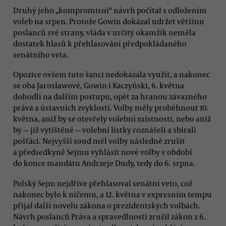
Druhý jeho „kompromisní“ návrh počítal s odložením
voleb na srpen. Protože Gowin dokázal udržet většinu
poslanců své strany, vláda v určitý okamžik neměla
dostatek hlasů k přehlasování předpokládaného
senátního veta.
Opozice ovšem tuto šanci nedokázala využít, a nakonec
se oba Jarosławové, Gowin i Kaczyński, 6. května
dohodli na dalším postupu, opět za hranou závazného
práva a ústavních zvyklostí. Volby měly proběhnout 10.
května, aniž by se otevřely volební místnosti, nebo aniž
by — již vytištěné — volební lístky roznášeli a sbírali
pošťáci. Nejvyšší soud měl volby následně zrušit
a předsedkyně Sejmu vyhlásit nové volby v období
do konce mandátu Andrzeje Dudy, tedy do 6. srpna.
Polský Sejm nejdříve přehlasoval senátní veto, což
nakonec bylo k ničemu, a 12. května v expresním tempu
přijal další novelu zákona o prezidentských volbách.
Návrh poslanců Práva a spravedlnosti zrušil zákon z 6.