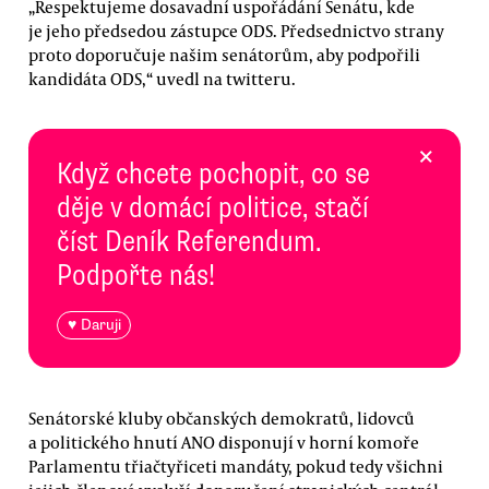
„Respektujeme dosavadní uspořádání Senátu, kde
je jeho předsedou zástupce ODS. Předsednictvo strany
proto doporučuje našim senátorům, aby podpořili
kandidáta ODS,“ uvedl na twitteru.
×
Když chcete pochopit, co se
děje v domácí politice, stačí
číst Deník Referendum.
Podpořte nás!
♥ Daruji
Senátorské kluby občanských demokratů, lidovců
a politického hnutí ANO disponují v horní komoře
Parlamentu třiačtyřiceti mandáty, pokud tedy všichni