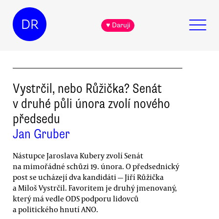
DR
♥ Daruji
Vystrčil, nebo Růžička? Senát
v druhé půli února zvolí nového
předsedu
Jan Gruber
Nástupce Jaroslava Kubery zvolí Senát
na mimořádné schůzi 19. února. O předsednický
post se ucházejí dva kandidáti — Jiří Růžička
a Miloš Vystrčil. Favoritem je druhý jmenovaný,
který má vedle ODS podporu lidovců
a politického hnutí ANO.