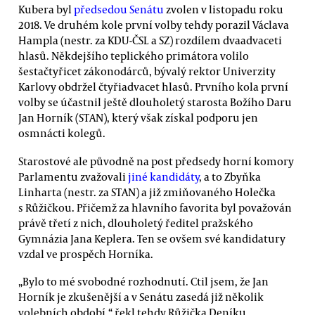
Kubera byl
předsedou Senátu
zvolen v listopadu roku
2018. Ve druhém kole první volby tehdy porazil Václava
Hampla (nestr. za KDU-ČSL a SZ) rozdílem dvaadvaceti
hlasů. Někdejšího teplického primátora volilo
šestačtyřicet zákonodárců, bývalý rektor Univerzity
Karlovy obdržel čtyřiadvacet hlasů. Prvního kola první
volby se účastnil ještě dlouholetý starosta Božího Daru
Jan Horník (STAN), který však získal podporu jen
osmnácti kolegů.
Starostové ale původně na post předsedy horní komory
Parlamentu zvažovali
jiné kandidáty
, a to Zbyňka
Linharta (nestr. za STAN) a již zmiňovaného Holečka
s Růžičkou. Přičemž za hlavního favorita byl považován
právě třetí z nich, dlouholetý ředitel pražského
Gymnázia Jana Keplera. Ten se ovšem své kandidatury
vzdal ve prospěch Horníka.
„Bylo to mé svobodné rozhodnutí. Ctil jsem, že Jan
Horník je zkušenější a v Senátu zasedá již několik
volebních období,“ řekl tehdy Růžička Deníku