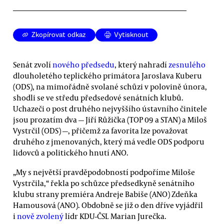
Zkopírovat odkaz
Vytisknout
Senát zvolí
nového předsedu
, který nahradí
zesnulého
dlouholetého teplického primátora Jaroslava Kuberu
(ODS), na mimořádně svolané schůzi v polovině února,
shodli se ve středu předsedové senátních klubů.
Uchazeči o post druhého nejvyššího ústavního činitele
jsou prozatím dva — Jiří Růžička (TOP 09 a STAN) a Miloš
Vystrčil (ODS) —, přičemž za favorita lze považovat
druhého z jmenovaných, který má vedle ODS podporu
lidovců a politického hnutí ANO.
„My s největší pravděpodobností podpoříme Miloše
Vystrčila,“ řekla po schůzce předsedkyně senátního
klubu strany premiéra Andreje Babiše (ANO) Zdeňka
Hamousová (ANO). Obdobně se již o den dříve vyjádřil
i
nově zvolený
lídr KDU-ČSL Marian Jurečka.