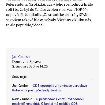
Referendum. Na otázku, zda v jeho rozhodnutí hrálo
roli i to, že byl do Senátu zvolen v barvách TOP 09,
odpověděl, že nikoliv. „Ze stranické centrály STANu
se ovšem takové hlasy ozývaly. Všechny v klubu nás
to ale popudilo,“ dodal.
Jan Gruber
Domov
→
Zpráva
5. února 2020 ve 14.25
Související
Jan Gruber
ODS ustoupila z nominace Jaroslava
Kubery na post předsedy Senátu
Radek Kubala
O předsedovi Senátu rozhodnou
nezávislí kandidáti. K funkci má nejblíže ODS