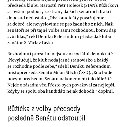
předseda klubu Starostů Petr Holeček (STAN). Růžičkovi
se ovšem podpory ze strany dalších senátních frakcí
doposud nedostalo. „Oba kandidáty považujeme
za dobré, ale nevyslovíme se pro žádného z nich. Naši
senátoři se při tajné volbě sami rozhodnou, komu dají
svůj hlas,“ řekl Deníku Referendum předseda klubu
Senátor 21 Václav Láska.
Rozhodnutí prozatím nejsou ani sociální demokraté.
„Nevylučuji, že klub nedá jasné stanovisko a každý
se rozhodne podle sebe,“ sdělil Deníku Referendum
místopředseda Senátu Milan Štěch (ČSSD). „Kdo bude
novým předsedou Senátu nakonec není tak důležité.
Nejde o zásadní věc. Přesto bych považoval za nejlepší,
kdyby se spolu oba kandidáti nějak dohodli,“ doplnil.
Růžička z volby předsedy
posledně Senátu odstoupil