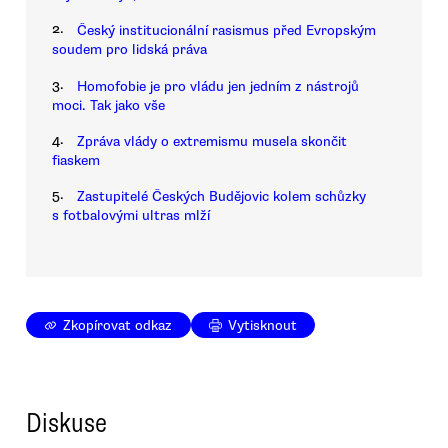
2.
Český institucionální rasismus před Evropským
soudem pro lidská práva
3.
Homofobie je pro vládu jen jedním z nástrojů
moci. Tak jako vše
4.
Zpráva vlády o extremismu musela skončit
fiaskem
5.
Zastupitelé Českých Budějovic kolem schůzky
s fotbalovými ultras mlží
Zkopírovat odkaz
Vytisknout
Diskuse