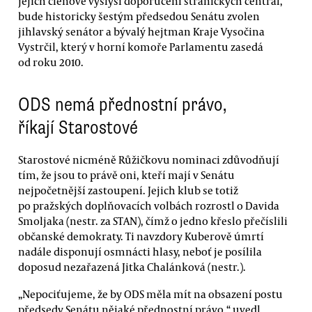
jejich členové vyslyší doporučení stranických centrál,
bude historicky šestým předsedou Senátu zvolen
jihlavský senátor a bývalý hejtman Kraje Vysočina
Vystrčil, který v horní komoře Parlamentu zasedá
od roku 2010.
ODS nemá přednostní právo,
říkají Starostové
Starostové nicméně Růžičkovu nominaci zdůvodňují
tím, že jsou to právě oni, kteří mají v Senátu
nejpočetnější zastoupení. Jejich klub se totiž
po pražských doplňovacích volbách rozrostl o Davida
Smoljaka (nestr. za STAN), čímž o jedno křeslo přečíslili
občanské demokraty. Ti navzdory Kuberově úmrtí
nadále disponují osmnácti hlasy, neboť je posílila
doposud nezařazená Jitka Chalánková (nestr.).
„Nepociťujeme, že by ODS měla mít na obsazení postu
předsedy Senátu nějaké přednostní právo,“ uvedl