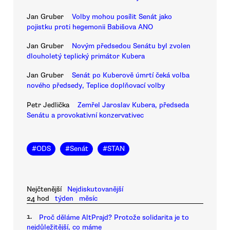
Jan Gruber
Volby mohou posílit Senát jako
pojistku proti hegemonii Babišova ANO
Jan Gruber
Novým předsedou Senátu byl zvolen
dlouholetý teplický primátor Kubera
Jan Gruber
Senát po Kuberově úmrtí čeká volba
nového předsedy, Teplice doplňovací volby
Petr Jedlička
Zemřel Jaroslav Kubera, předseda
Senátu a provokativní konzervativec
#
ODS
#
Senát
#
STAN
Nejčtenější
Nejdiskutovanější
24 hod
týden
měsíc
1.
Proč děláme AltPrajd? Protože solidarita je to
nejdůležitější, co máme