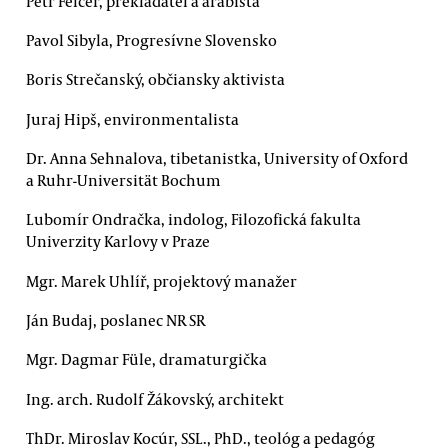
Petr Felčer, překladatel a arabista
Pavol Sibyla, Progresívne Slovensko
Boris Strečanský, občiansky aktivista
Juraj Hipš, environmentalista
Dr. Anna Sehnalova, tibetanistka, University of Oxford
a Ruhr-Universität Bochum
Lubomír Ondračka, indolog, Filozofická fakulta
Univerzity Karlovy v Praze
Mgr. Marek Uhlíř, projektový manažer
Ján Budaj, poslanec NR SR
Mgr. Dagmar Füle, dramaturgička
Ing. arch. Rudolf Žákovský, architekt
ThDr. Miroslav Kocúr, SSL., PhD., teológ a pedagóg