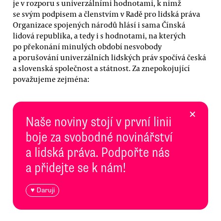
je v rozporu s univerzálními hodnotami, k nimž
se svým podpisem a členstvím v Radě pro lidská práva
Organizace spojených národů hlásí i sama Čínská
lidová republika, a tedy i s hodnotami, na kterých
po překonání minulých období nesvobody
a porušování univerzálních lidských práv spočívá česká
a slovenská společnost a státnost. Za znepokojující
považujeme zejména:
×
Naše noviny stojí v první linii
boje za svobodné novinářství
a lidská práva. Podpořte nás
a přidejte se k nám!
♥ Daruji