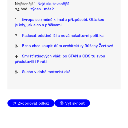
Nejčtenější
Nejdiskutovanější
24 hod
týden
měsíc
1.
Evropa se změně klimatu přizpůsobí. Otázkou
je kdy, jak a co s příčinami
2.
Padesát odstínů lži a nová nekulturní politika
3.
Brno chce koupit dům architektky Růženy Žertové
4.
Smršť stínových vlád: po STAN a ODS tu svou
představili i Piráti
5.
Sucho v době motoristické
Zkopírovat odkaz
Vytisknout