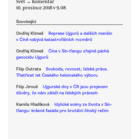
Svět
→
Komentář
10. prosince 2018 v 9.08
Související
Ondřej Klimeš
Represe Ujgurů a dalších menšin
v Číně nabývá katastrofálních rozměrů
Ondřej Klimeš
Čína v Sin-ťiangu zřejmě páchá
genocidu Ujgurů
Filip Outrata
Svoboda, rovnost, lidská práva.
Třiatřicet let Českého helsinského výboru
Filip Jirouš
Ujgurské dny v ČR jsou projevem
důvěry, že nám záleží na lidských právech
Kamila Hladíková
Idylické scény ze života v Sin-
ťiangu: krásná fasáda pro brutální čínský režim