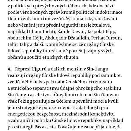
v politických převýchovných táborech, kde dochází
podle věrohodných zpráv kromě politické indoktrinace
i k mučení a úmrtím vězňů. Systematicky zadržováni
nebo vězněni jsou přední ujgurští intelektuálové,
například Ilham Tochti, Rahile Dawut, Tašpolat Téjip,
Abdurehim Héjit, Abduqadir Džalalidin, Perhat Tursun,
Tahir Talip a další. Domníváme se, že orgány Čínské
lidové republiky tím zásadně porušují zájmy svých
občanů a soužití etnických skupin.
Represi Ujgurů a dalších menšin v Sin-ťiangu
realizují orgány Čínské lidové republiky pod záminkou
zveličeného nebezpečí náboženského extremismu
a etnického separatismu údajně ohrožujícího stabilitu
Sin-ťiangu a celistvost Číny. Kontrolu nad Sin-ťiangem
však Peking posiluje za účelem upevnění moci a kvůli
jeho strategické poloze a nepostradatelnosti pro
energetickou bezpečnost, mezinárodní konektivitu
a zahraniční politiku Čínské lidové republiky, například
pro strategii Pás a cesta. Považujeme za nepřijatelné, že