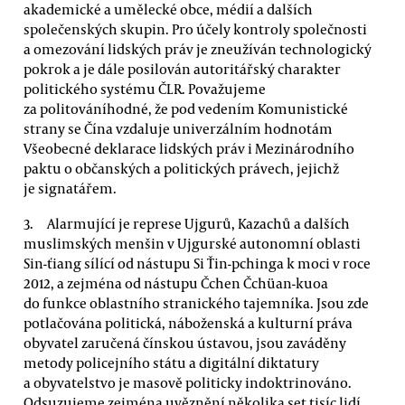
akademické a umělecké obce, médií a dalších
společenských skupin. Pro účely kontroly společnosti
a omezování lidských práv je zneužíván technologický
pokrok a je dále posilován autoritářský charakter
politického systému ČLR. Považujeme
za politováníhodné, že pod vedením Komunistické
strany se Čína vzdaluje univerzálním hodnotám
Všeobecné deklarace lidských práv i Mezinárodního
paktu o občanských a politických právech, jejichž
je signatářem.
Alarmující je represe Ujgurů, Kazachů a dalších
muslimských menšin v Ujgurské autonomní oblasti
Sin-ťiang sílící od nástupu Si Ťin-pchinga k moci v roce
2012, a zejména od nástupu Čchen Čchüan-kuoa
do funkce oblastního stranického tajemníka. Jsou zde
potlačována politická, náboženská a kulturní práva
obyvatel zaručená čínskou ústavou, jsou zaváděny
metody policejního státu a digitální diktatury
a obyvatelstvo je masově politicky indoktrinováno.
Odsuzujeme zejména uvěznění několika set tisíc lidí