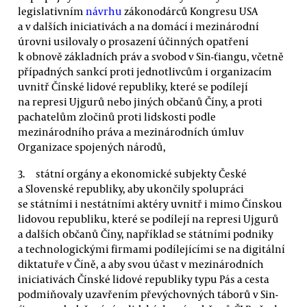
legislativním
návrhu
zákonodárců Kongresu USA
a v dalších iniciativách a na domácí i mezinárodní
úrovni usilovaly o prosazení účinných opatření
k obnově základních práv a svobod v Sin-ťiangu, včetně
případných sankcí proti jednotlivcům i organizacím
uvnitř Čínské lidové republiky, které se podílejí
na represi Ujgurů nebo jiných občanů Číny, a proti
pachatelům zločinů proti lidskosti podle
mezinárodního práva a mezinárodních úmluv
Organizace spojených národů,
státní orgány a ekonomické subjekty České
a Slovenské republiky, aby ukončily spolupráci
se státními i nestátními aktéry uvnitř i mimo Čínskou
lidovou republiku, které se podílejí na represi Ujgurů
a dalších občanů Číny, například se státními podniky
a technologickými firmami podílejícími se na digitální
diktatuře v Číně, a aby svou účast v mezinárodních
iniciativách Čínské lidové republiky typu Pás a cesta
podmiňovaly uzavřením převýchovných táborů v Sin-