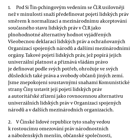
Pod Si Ťin-pchingovým vedením se ČLR usilovněji
než v minulosti snaží předefinovat pojetí lidských práv
směrem k normalizaci a mezinárodnímu akceptování
současného stavu lidských práv v ČLR jako
plnohodnotné alternativy hodnot vyjádřených
Všeobecnou deklarací lidských práv a ochraňovaných
Organizací spojených národů a dalšími mezinárodními
orgány. Takové pojetí lidských práv, jež popírá jejich
univerzální platnost a přiznává vládám právo
je definovat podle svých potřeb, ohrožuje ve svých
důsledcích také práva a svobody občanů jiných zemí.
Jsme znepokojeni soustavnými snahami Komunistické
strany Číny ustavit její pojetí lidských práv
a autoritářské zřízení jako rovnocennou alternativu
univerzálních lidských práv v Organizaci spojených
národů a v dalších mezinárodních organizacích.
V Čínské lidové republice tyto snahy vedou
k rostoucímu omezování práv národnostních
a náboženských menšin, občanské společnosti,