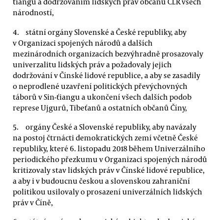
ťiangu a dodržováním lidských práv občanů ČLR všech
národností,
státní orgány Slovenské a České republiky, aby
v Organizaci spojených národů a dalších
mezinárodních organizacích bezvýhradně prosazovaly
univerzalitu lidských práv a požadovaly jejich
dodržování v Čínské lidové republice, a aby se zasadily
o neprodlené uzavření politických převýchovných
táborů v Sin-ťiangu a ukončení všech dalších podob
represe Ujgurů, Tibeťanů a ostatních občanů Číny,
orgány České a Slovenské republiky, aby navázaly
na postoj čtrnácti demokratických zemí včetně České
republiky, které 6. listopadu 2018 během Univerzálního
periodického přezkumu v Organizaci spojených národů
kritizovaly stav lidských práv v Čínské lidové republice,
a aby i v budoucnu českou a slovenskou zahraniční
politikou usilovaly o prosazení univerzálních lidských
práv v Číně,