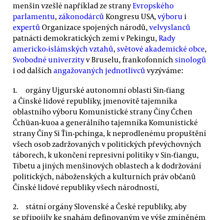
menšin vzešlé například ze strany
Evropského
parlamentu
,
zákonodárců
Kongresu USA,
výboru
i
expertů
Organizace spojených národů,
velvyslanců
patnácti demokratických zemí v Pekingu,
Rady
americko-islámských vztahů
,
světové akademické obce
,
Svobodné univerzity
v Bruselu, frankofonních
sinologů
i od dalších
angažovaných jednotlivců
vyzýváme:
orgány Ujgurské autonomní oblasti Sin-ťiang
a Čínské lidové republiky, jmenovitě tajemníka
oblastního výboru Komunistické strany Číny Čchen
Čchüan-kuoa a generálního tajemníka Komunistické
strany Číny Si Ťin-pchinga, k neprodlenému propuštění
všech osob zadržovaných v politických převýchovných
táborech, k ukončení represivní politiky v Sin-ťiangu,
Tibetu a jiných menšinových oblastech a k dodržování
politických, náboženských a kulturních práv občanů
Čínské lidové republiky všech národností,
státní orgány Slovenské a České republiky, aby
se připojily ke snahám definovaným ve výše zmíněném