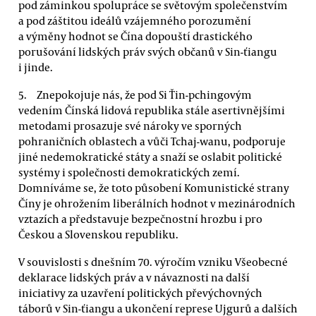
pod záminkou spolupráce se světovým společenstvím
a pod záštitou ideálů vzájemného porozumění
a výměny hodnot se Čína dopouští drastického
porušování lidských práv svých občanů v Sin-ťiangu
i jinde.
Znepokojuje nás, že pod Si Ťin-pchingovým
vedením Čínská lidová republika stále asertivnějšími
metodami prosazuje své nároky ve sporných
pohraničních oblastech a vůči Tchaj-wanu, podporuje
jiné nedemokratické státy a snaží se oslabit politické
systémy i společnosti demokratických zemí.
Domníváme se, že toto působení Komunistické strany
Číny je ohrožením liberálních hodnot v mezinárodních
vztazích a představuje bezpečnostní hrozbu i pro
Českou a Slovenskou republiku.
V souvislosti s dnešním 70. výročím vzniku Všeobecné
deklarace lidských práv a v návaznosti na další
iniciativy za uzavření politických převýchovných
táborů v Sin-ťiangu a ukončení represe Ujgurů a dalších