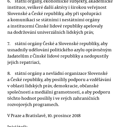
státní orgány, ekonomické subjekty, akademické
instituce, veškeré další aktéry i širokou veřejnost
Slovenské a České republiky, aby při spolupráci
a komunikaci se státními i nestátními orgány
a institucemi Čínské lidové republiky apelovaly
na dodržování univerzálních lidských práv,
státní orgány České a Slovenské republiky, aby
usnadnily udělování politického azylu oprávněným
žadatelům z Čínské lidové republiky a nedopustily
jejich repatriaci,
státní orgány a nevládní organizace Slovenské
a České republiky, aby posílily podporu a vzdělávání
v oblasti lidských práv, demokracie, občanské
společnosti a mediální gramotnosti, a aby podporu
těchto hodnot posílily i ve svých zahraničních
rozvojových programech.
V Praze a Bratislavě, 10. prosince 2018
Iniciátoři: