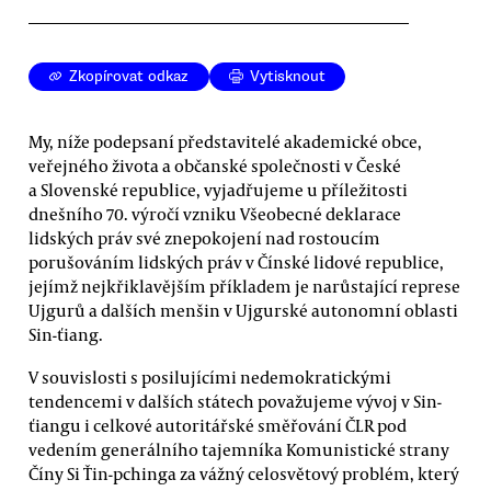
Zkopírovat odkaz
Vytisknout
My, níže podepsaní představitelé akademické obce,
veřejného života a občanské společnosti v České
a Slovenské republice, vyjadřujeme u příležitosti
dnešního 70. výročí vzniku Všeobecné deklarace
lidských práv své znepokojení nad rostoucím
porušováním lidských práv v Čínské lidové republice,
jejímž nejkřiklavějším příkladem je narůstající represe
Ujgurů a dalších menšin v Ujgurské autonomní oblasti
Sin-ťiang.
V souvislosti s posilujícími nedemokratickými
tendencemi v dalších státech považujeme vývoj v Sin-
ťiangu i celkové autoritářské směřování ČLR pod
vedením generálního tajemníka Komunistické strany
Číny Si Ťin-pchinga za vážný celosvětový problém, který