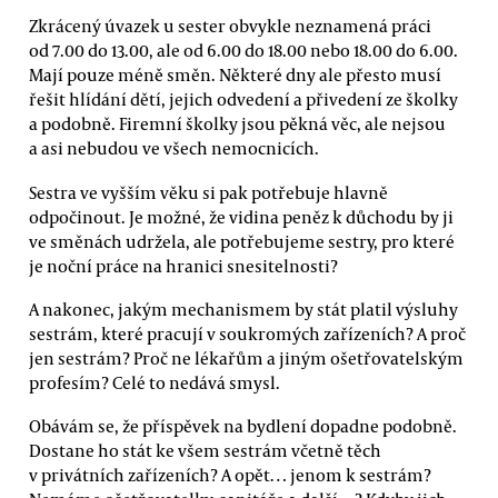
Zkrácený úvazek u sester obvykle neznamená práci
od 7.00 do 13.00, ale od 6.00 do 18.00 nebo 18.00 do 6.00.
Mají pouze méně směn. Některé dny ale přesto musí
řešit hlídání dětí, jejich odvedení a přivedení ze školky
a podobně. Firemní školky jsou pěkná věc, ale nejsou
a asi nebudou ve všech nemocnicích.
Sestra ve vyšším věku si pak potřebuje hlavně
odpočinout. Je možné, že vidina peněz k důchodu by ji
ve směnách udržela, ale potřebujeme sestry, pro které
je noční práce na hranici snesitelnosti?
A nakonec, jakým mechanismem by stát platil výsluhy
sestrám, které pracují v soukromých zařízeních? A proč
jen sestrám? Proč ne lékařům a jiným ošetřovatelským
profesím? Celé to nedává smysl.
Obávám se, že příspěvek na bydlení dopadne podobně.
Dostane ho stát ke všem sestrám včetně těch
v privátních zařízeních? A opět… jenom k sestrám?