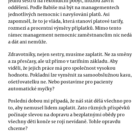
jednu sestru na rekondiční pobyt, můžou zavřít
oddělení. Podle Babiše má být na managementech
jednotlivých nemocnic i navyšování platů. Asi
zapomněl, že to je vláda, která stanoví platové tarify,
rozmezí a procentní výměry příplatků. Mimo tento
rámec management nemocnic zaměstnancům nic nedá
a dát ani nemůže.
Zdravotníky, nejen sestry, musíme zaplatit. Ne za směny
a za přesčasy, ale už přímo v tarifním základu. Aby
viděli, že jejich práce má pro společnost vysokou
hodnotu. Pokladní lze vyměnit za samoobslužnou kasu,
ošetřovatelku ne. Nebo postavíme pro pacienty
automatické myčky?
Poslední dobou mi připadá, že náš stát dělá všechno pro
to, aby nemusel lidem zaplatit. Zato různých příspěvků
počínaje slevou na dopravu a bezplatnými obědy pro
všechny děti konče se rojí nevídaně. Tohle opravdu
chceme?