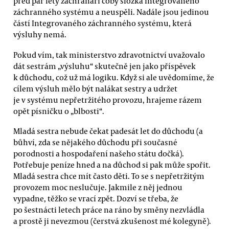
před pár lety záchranáři coby složka integrovaného
záchranného systému a neuspěli. Nadále jsou jedinou
částí Integrovaného záchranného systému, která
výsluhy nemá.
Pokud vím, tak ministerstvo zdravotnictví uvažovalo
dát sestrám „výsluhu“ skutečně jen jako příspěvek
k důchodu, což už má logiku. Když si ale uvědomíme, že
cílem výsluh mělo být nalákat sestry a udržet
je v systému nepřetržitého provozu, hrajeme rázem
opět písničku o „blbosti“.
Mladá sestra nebude čekat padesát let do důchodu (a
bůhví, zda se nějakého důchodu při současné
porodnosti a hospodaření našeho státu dočká).
Potřebuje peníze hned a na důchod si pak může spořit.
Mladá sestra chce mít často děti. To se s nepřetržitým
provozem moc neslučuje. Jakmile z něj jednou
vypadne, těžko se vrací zpět. Dozví se třeba, že
po šestnácti letech práce na ráno by směny nezvládla
a prostě ji nevezmou (čerstvá zkušenost mé kolegyně).