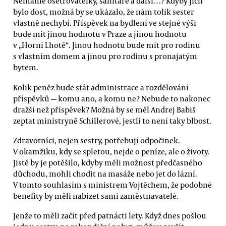
Nemáme ošetřovatelky, sanitáře a další…? Kdyby jich
bylo dost, možná by se ukázalo, že nám tolik sester
vlastně nechybí. Příspěvek na bydlení ve stejné výši
bude mít jinou hodnotu v Praze a jinou hodnotu
v „Horní Lhotě“. Jinou hodnotu bude mít pro rodinu
s vlastním domem a jinou pro rodinu s pronajatým
bytem.
Kolik peněz bude stát administrace a rozdělování
příspěvků — komu ano, a komu ne? Nebude to nakonec
dražší než příspěvek? Možná by se měl Andrej Babiš
zeptat ministryně Schillerové, jestli to není taky blbost.
Zdravotníci, nejen sestry, potřebují odpočinek.
V okamžiku, kdy se spletou, nejde o peníze, ale o životy.
Jistě by je potěšilo, kdyby měli možnost předčasného
důchodu, mohli chodit na masáže nebo jet do lázní.
V tomto souhlasím s ministrem Vojtěchem, že podobné
benefity by měli nabízet sami zaměstnavatelé.
Jenže to měli začít před patnácti lety. Když dnes pošlou