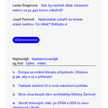
Lenka Šnajdrová
Kdo by nechtěl dělat zdravotní
sestru za 41 422 korun měsíčně?
Josef Pavlovič
Nedostatek zubařů se leckde
stává realitou. Co dělat? Stěžujte si
#
Zdravotnictví
Nejčtenější
Nejdiskutovanější
24 hod
týden
měsíc
1.
Evropa se změně klimatu přizpůsobí. Otázkou
je jak, kdy a co s příčinami
2.
Padesát odstínů lži a nová nekulturní politika
3.
Brno chce koupit dům architektky Růženy Žertové
4.
Smršť stínových vlád: po STAN a ODS tu svou
představili i Piráti