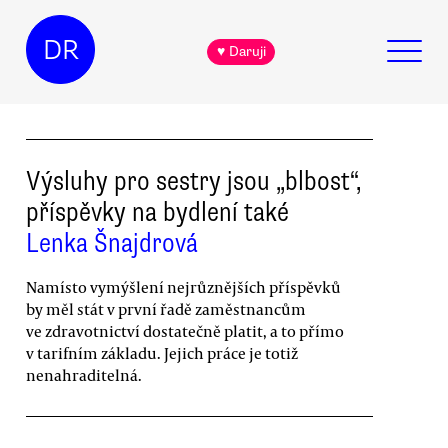
DR
♥ Daruji
Výsluhy pro sestry jsou „blbost“,
příspěvky na bydlení také
Lenka Šnajdrová
Namísto vymýšlení nejrůznějších příspěvků
by měl stát v první řadě zaměstnancům
ve zdravotnictví dostatečně platit, a to přímo
v tarifním základu. Jejich práce je totiž
nenahraditelná.