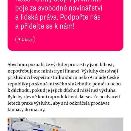
boje za svobodné novinářství
a lidská práva. Podpořte nás
a přidejte se k nám!
♥ Daruji
Abychom poznali, že výsluhy pro sestry jsou blbost,
nepotřebujeme ministryni financí. Výsluhy dostávají
příslušníci bezpečnostního sboru nebo Armády České
republiky po skončení svého služebního poměru nebo
k důchodu, pokud je jejich důchod nižší než výsluha.
Bylo by zjevně kontraproduktivní dát sestře po dvaceti
letech praxe výsluhu, aby s ní odkráčela prodávat
klobásy do masny.