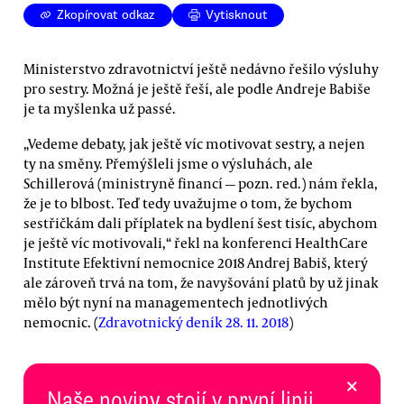
Zkopírovat odkaz
Vytisknout
Ministerstvo zdravotnictví ještě nedávno řešilo výsluhy
pro sestry. Možná je ještě řeší, ale podle Andreje Babiše
je ta myšlenka už passé.
„Vedeme debaty, jak ještě víc motivovat sestry, a nejen
ty na směny. Přemýšleli jsme o výsluhách, ale
Schillerová (ministryně financí — pozn. red.) nám řekla,
že je to blbost. Teď tedy uvažujme o tom, že bychom
sestřičkám dali příplatek na bydlení šest tisíc, abychom
je ještě víc motivovali,“ řekl na konferenci HealthCare
Institute Efektivní nemocnice 2018 Andrej Babiš, který
ale zároveň trvá na tom, že navyšování platů by už jinak
mělo být nyní na managementech jednotlivých
nemocnic. (
Zdravotnický deník 28. 11. 2018
)
×
Naše noviny stojí v první linii