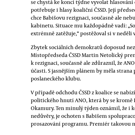
se chystá ke konci týdne vyvolat hlasování
potřebuje i hlasy koaliční ČSSD. Její před
chce Babišovu rezignaci, současně ale nebu
kabinetu. Situace mu každopádně vadí: „S
extrémně zatěžuje,“ postěžoval si v neděli v
Zbytek sociálních demokratů doposud neza
Místopředseda ČSSD Martin Netolický pre
k rezignaci, současně ale zdůraznil, že AN
účasti. S jasnějším plánem by měla strana 
poslaneckého klubu.
V případě odchodu ČSSD z koalice se nabíz
politického hnutí ANO, která by se kromě 
Okamury. Ten minulý týden oznámil, že i k
nedůvěry, je ochoten s Babišem spoluprac
prosazování programu. Premiér takovou m