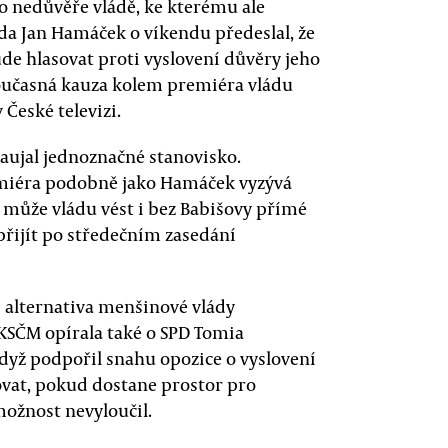
 o nedůvěře vládě, ke kterému ale
seda Jan Hamáček o víkendu předeslal, že
de hlasovat proti vyslovení důvěry jeho
oučasná kauza kolem premiéra vládu
 České televizi.
ujal jednoznačné stanovisko.
miéra podobně jako Hamáček vyzývá
O může vládu vést i bez Babišovy přímé
přijít po středečním zasedání
í alternativa menšinové vlády
KSČM opírala také o SPD Tomia
dyž podpořil snahu opozice o vyslovení
ovat, pokud dostane prostor pro
ožnost nevyloučil.