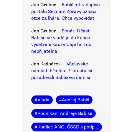
Jan Gruber
Babiš ml. v dopise
portálu Seznam Zprávy označil
otce za lháře. Chce vypovídat
Jan Gruber
Senát: Účast
Babiše ve vládě je do konce
vyšetření kauzy Čapí hnízdo
nepřijatelná
Jan Kašpárek
Václavské
náměstí hřmělo. Protestující
požadovali Babišovu demisi
#
Vláda
#
Andrej Babiš
#
Podnikání Andreje Babiše
#
Koalice ANO, ČSSD s podporou KSČM