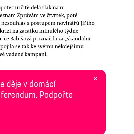
 otec určitě dělá tlak na ni
 Seznam Zprávám ve čtvrtek, poté
a nesouhlas s postupem novinářů Jiřího
 krizi na začátku minulého týdne
rice Babišová ji označila za „skandální
ipojila se tak ke svému někdejšímu
lově vedené kampani.
×
se děje v domácí
 Referendum. Podpořte