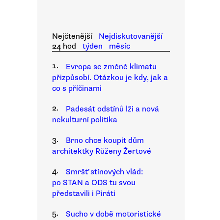
Nejčtenější
Nejdiskutovanější
24 hod
týden
měsíc
1.
Evropa se změně klimatu
přizpůsobí. Otázkou je kdy, jak a
co s příčinami
2.
Padesát odstínů lži a nová
nekulturní politika
3.
Brno chce koupit dům
architektky Růženy Žertové
4.
Smršť stínových vlád:
po STAN a ODS tu svou
představili i Piráti
5.
Sucho v době motoristické