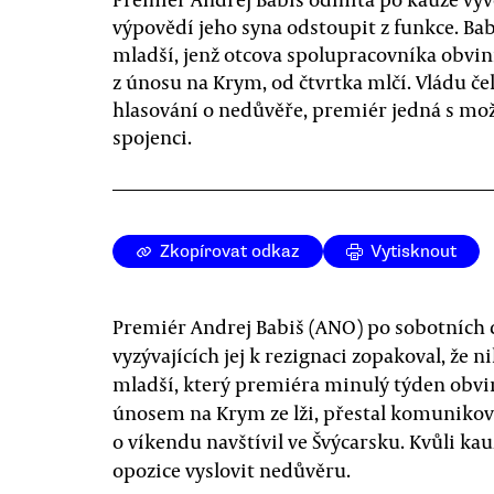
výpovědí jeho syna odstoupit z funkce. Bab
mladší, jenž otcova spolupracovníka obvin
z únosu na Krym, od čtvrtka mlčí. Vládu če
hlasování o nedůvěře, premiér jedná s m
spojenci.
Zkopírovat odkaz
Vytisknout
Premiér Andrej Babiš (ANO) po sobotních 
vyzývajících jej k rezignaci zopakoval, že 
mladší, který premiéra minulý týden obvin
únosem na Krym ze lži, přestal komunikova
o víkendu navštívil ve Švýcarsku. Kvůli kauz
opozice vyslovit nedůvěru.