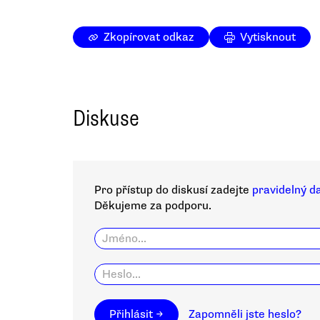
Zkopírovat odkaz
Vytisknout
Diskuse
Pro přístup do diskusí zadejte
pravidelný d
Děkujeme za podporu.
Přihlásit →
Zapomněli jste heslo?