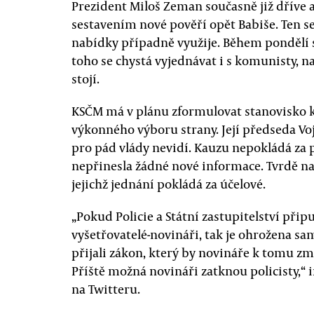
Prezident Miloš Zeman současně již dříve a
sestavením nové pověří opět Babiše. Ten se 
nabídky případně využije. Během pondělí
toho se chystá vyjednávat i s komunisty, n
stojí.
KSČM má v plánu zformulovat stanovisko k 
výkonného výboru strany. Její předseda Vo
pro pád vlády nevidí. Kauzu nepokládá za p
nepřinesla žádné nové informace. Tvrdě na
jejichž jednání pokládá za účelové.
„Pokud Policie a Státní zastupitelství připus
vyšetřovatelé-novináři, tak je ohrožena s
přijali zákon, který by novináře k tomu zm
Příště možná novináři zatknou policisty,“
na Twitteru.