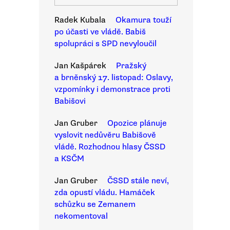
Radek Kubala
Okamura touží
po účasti ve vládě. Babiš
spolupráci s SPD nevyloučil
Jan Kašpárek
Pražský
a brněnský 17. listopad: Oslavy,
vzpomínky i demonstrace proti
Babišovi
Jan Gruber
Opozice plánuje
vyslovit nedůvěru Babišově
vládě. Rozhodnou hlasy ČSSD
a KSČM
Jan Gruber
ČSSD stále neví,
zda opustí vládu. Hamáček
schůzku se Zemanem
nekomentoval