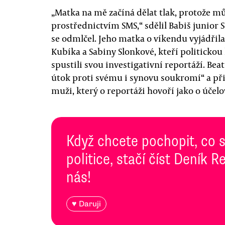
„Matka na mě začíná dělat tlak, protože můj
prostřednictvím SMS,“ sdělil Babiš junior
se odmlčel. Jeho matka o víkendu vyjádřil
Kubíka a Sabiny Slonkové, kteří politickou
spustili svou investigativní reportáží. Beat
útok proti svému i synovu soukromí“ a př
muži, který o reportáži hovoří jako o úče
Když chcete pochopit, co 
politice, stačí číst Deník
nás!
♥ Daruji