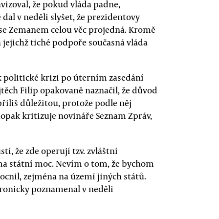
vizoval, že pokud vláda padne,
dal v neděli slyšet, že prezidentovy
 se Zemanem celou věc projedná. Kromě
a jejichž tiché podpoře současná vláda
politické krizi po úterním zasedání
jtěch Filip opakovaně naznačil, že důvod
říliš důležitou, protože podle něj
opak kritizuje novináře Seznam Zpráv,
tí, že zde operují tzv. zvláštní
ama státní moc. Nevím o tom, že bychom
ocnil, zejména na území jiných států.
 ironicky poznamenal v neděli