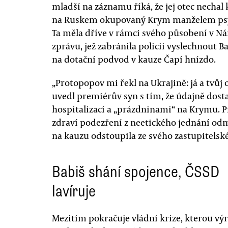
mladší na záznamu říká, že jej otec nechal
na Ruskem okupovaný Krym manželem psyc
Ta měla dříve v rámci svého působení v N
zprávu, jež zabránila policii vyslechnout 
na dotační podvod v kauze Čapí hnízdo.
„Protopopov mi řekl na Ukrajině: já a tvůj
uvedl premiérův syn s tím, že údajně dost
hospitalizací a „prázdninami“ na Krymu. 
zdraví podezření z neetického jednání odm
na kauzu odstoupila ze svého zastupitelské
Babiš shání spojence, ČSSD
lavíruje
Mezitím pokračuje vládní krize, kterou vý