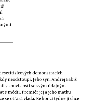
iš
il
ká
ožnými
desetitisícových demonstracích
nikdy neodstoupí. Jeho syn, Andrej Babiš
il v souvislosti se svým údajným
t s médii. Premiér jej a jeho matku
e se otřásá vláda. Ke konci týdne ji chce