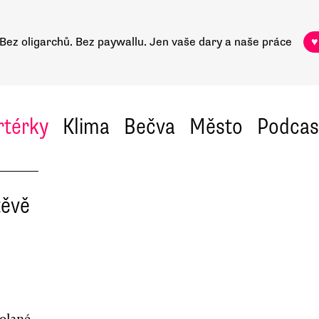
Bez oligarchů. Bez paywallu.
Jen vaše dary a naše práce
♥
rtérky
Klima
Bečva
Město
Podcas
těvě
olané