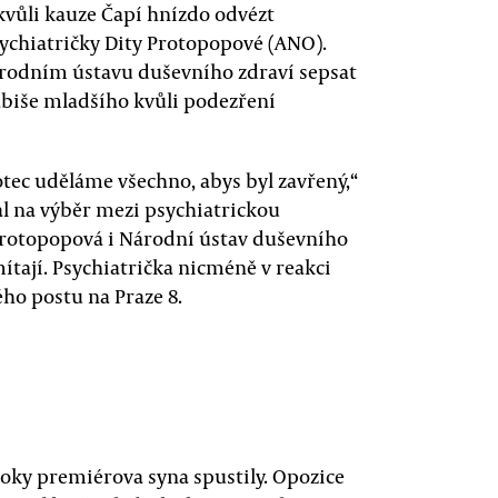
 kvůli kauze Čapí hnízdo odvézt
hiatričky Dity Protopopové (ANO).
árodním ústavu duševního zdraví sepsat
Babiše mladšího kvůli podezření
 otec uděláme všechno, abys byl zavřený,“
al na výběr mezi psychiatrickou
Protopopová i Národní ústav duševního
ítají. Psychiatrička nicméně v reakci
ho postu na Praze 8.
roky premiérova syna spustily. Opozice