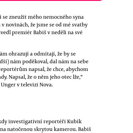
naží se zneužít mého nemocného syna
u v novinách, že jsme se od mé svatby
vedl premiér Babiš v neděli na své
m ohrazují a odmítají, že by se
adší) nám poděkoval, dal nám na sebe
 reportérům napsal, že chce, abychom
. Napsal, že o něm jeho otec lže,“
 Unger v televizi Nova.
dy investigativní reportéři Kubík
yna natočenou skrytou kamerou. Babiš