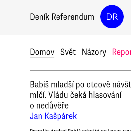
Deník Referendum
DR
Domov
Svět
Názory
Repo
Babiš mladší po otcově návš
mlčí. Vládu čeká hlasování
o nedůvěře
Jan Kašpárek
Premiér Andrej Babiš odmítá po kauze vyv