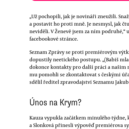
„Už pochopili, jak je novináři zneužili. S
a postavit ho proti mně. Je nesmysl, jak čt
neviděli. V Ženevě jsem za ním podruhé,“ u
facebookové stránce.
Seznam Zprávy se proti premiérovým výtká
dopustily neetického postupu. „(Babiš ml
dokonce kontakty pro další práci a našim
mu pomohli se zkontaktovat s českými úřady
sdělil ředitel zpravodajství Seznamu Jakub
Únos na Krym?
Kauza vypukla začátkem minulého týdne, k
a Slonková přinesli výpověď premiérova s