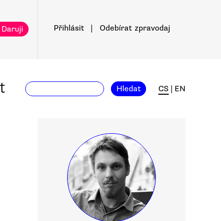
Přihlásit
|
Odebírat
zpravodaj
 Daruji
t
Hledat
CS
|
EN