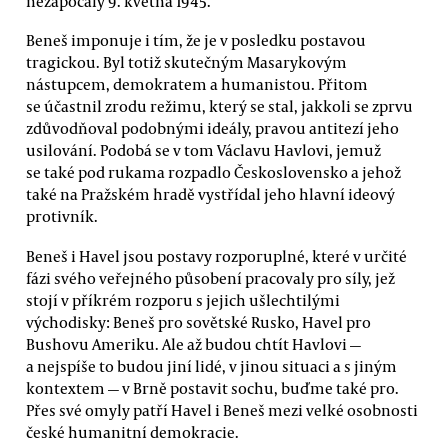
nezapočaly 9. května 1945.
Beneš imponuje i tím, že je v posledku postavou
tragickou. Byl totiž skutečným Masarykovým
nástupcem, demokratem a humanistou. Přitom
se účastnil zrodu režimu, který se stal, jakkoli se zprvu
zdůvodňoval podobnými ideály, pravou antitezí jeho
usilování. Podobá se v tom Václavu Havlovi, jemuž
se také pod rukama rozpadlo Československo a jehož
také na Pražském hradě vystřídal jeho hlavní ideový
protivník.
Beneš i Havel jsou postavy rozporuplné, které v určité
fázi svého veřejného působení pracovaly pro síly, jež
stojí v příkrém rozporu s jejich ušlechtilými
východisky: Beneš pro sovětské Rusko, Havel pro
Bushovu Ameriku. Ale až budou chtít Havlovi —
a nejspíše to budou jiní lidé, v jinou situaci a s jiným
kontextem — v Brně postavit sochu, buďme také pro.
Přes své omyly patří Havel i Beneš mezi velké osobnosti
české humanitní demokracie.