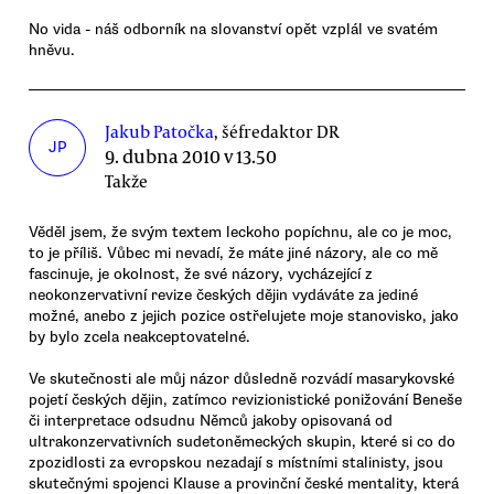
No vida - náš odborník na slovanství opět vzplál ve svatém
hněvu.
Jakub Patočka
, šéfredaktor DR
JP
9. dubna 2010 v 13.50
Takže
Věděl jsem, že svým textem leckoho popíchnu, ale co je moc,
to je příliš. Vůbec mi nevadí, že máte jiné názory, ale co mě
fascinuje, je okolnost, že své názory, vycházející z
neokonzervativní revize českých dějin vydáváte za jediné
možné, anebo z jejich pozice ostřelujete moje stanovisko, jako
by bylo zcela neakceptovatelné.
Ve skutečnosti ale můj názor důsledně rozvádí masarykovské
pojetí českých dějin, zatímco revizionistické ponižování Beneše
či interpretace odsudnu Němců jakoby opisovaná od
ultrakonzervativních sudetoněmeckých skupin, které si co do
zpozidlosti za evropskou nezadají s místními stalinisty, jsou
skutečnými spojenci Klause a provinční české mentality, která