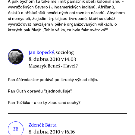
A pak bychom tu také měli mít památník obětí kolonialismu –
vyvražděných Severo i Jihoamerických indiánů, Afričanů,
Asiatů a příslušníků nesčetných ostrovních národů. Abychom
si nemysleli, že jediní trpící jsou Evropané, kteří se dokáží
vyvražďovat navzájem v pěkně organizovaných válkách, o
kterých pak říkají: „Tahle válka, ta byla fakt světová!“
Jan Kopecký
, sociolog
8. dubna 2010 v 14.03
Masaryk Beneš - Havel?
Pan šéfredaktor podává politrucký výklad dějin.
Pan Guth opravdu "zjednodušuje".
Pan Tožička - a co ty zbourané sochy?
Zdeněk Bárta
ZB
8. dubna 2010 v 16.16