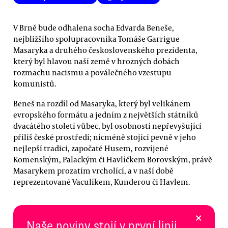
V Brně bude odhalena socha Edvarda Beneše,
nejbližšího spolupracovníka Tomáše Garrigue
Masaryka a druhého československého prezidenta,
který byl hlavou naší země v hrozných dobách
rozmachu nacismu a poválečného vzestupu
komunistů.
Beneš na rozdíl od Masaryka, který byl velikánem
evropského formátu a jedním z největších státníků
dvacátého století vůbec, byl osobností nepřevyšující
příliš české prostředí; nicméně stojící pevně v jeho
nejlepší tradici, započaté Husem, rozvíjené
Komenským, Palackým či Havlíčkem Borovským, právě
Masarykem prozatím vrcholící, a v naší době
reprezentované Vaculíkem, Kunderou či Havlem.
×
Naše noviny stojí v první linii