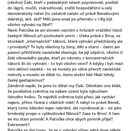
(všichni) Češi, kteří v padesátých letech popravovali, posílali
do lágrů, mučili, znárodňovali, zničili hospodářství a celý
demokratický režim (to ostatně začalo už právě Benešovými
dekrety), atd. atd? Měli jsme snad po převratu v r.89 být
všichni vyhnáni na Sibiř?
Navíc Patočka se ani slovem nezmíní o hrůzách vraždění tisíců
českých Němců při pochodech smrti – třeba právě z Brna, ve
stovkách „internačních“ táborů, které vyhnání předcházely ale
i provázely? To byly všechny ty ženy, děti a starci – často jen
pasivní přihližitelé nacistické ideologii, ba její odpůrci, všichni ti
židé německého jazyka, kteří po návratu z koncentračních
táborů šli do vyhnání – to byli všichni vinni? A kdyby i byli mezi
nimi aktivní nacisté – to se musely po válce převzít nacistické
metody a muselo se dělat to, čemu slušní lidé říkali tehdy
český gestapismus?
Záměrně nepíši, že jsme to dělali my Češi. Odmítám ono klišé,
že poválečná zvěrstva na našem území byla výbuchem
lidového hněvu. Ta největší zvěrstva byla přeci, jak vychází
najevo, přímo řízená z vládních míst! A nebyl to právě Beneš,
který tomu běsnění nejen nebránil, ale rozněcoval je – viz jeho
brněnský projev o vylikvidování Němců? Zase to Brno! A tam
se mu staví pomník! A Patočka chce abych pomník přijal!!
Exkrement!!
Patočka se diví tomu, že se o vyhnání vůbec ještě dnes někde