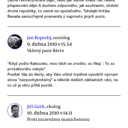
žádná reinterpretace dějin, nebo jak Václav Klaus rád říkává:
přepisování dějin.S duchem odporného, jak souhlasím, období
druhé republiky, to nemá nic společného. Tehdejší kritika
Beneše samozřejmě pramenila z naprosto jiných pozic.
Jan Kopecký
, sociolog
9. dubna 2010 v 15.54
Vážený pane Bárto
"Když pošlo Rakousko, moc těch se zrodilo, co říkaj´: To za
protektorátu nebylo"
Posílat Vás do školy, aby Vám učitel trpělivě vysvětlil význam
slova "nezpochybnitelný" a několik dalších základních věcí, na
to už je věru příliš pozdě.
Jiří Guth
, ekolog
10. dubna 2010 v 14.11
Proti mravnímu manicheismu