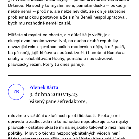
Drtinou. Na sochy to myslím není, pamětní desku -- pokud ji
někde nemá -- proč ne, ale nelze nevidět, že i on je skutečně
problematickou postavou a že s ním Beneš nespolupracoval,
bych mu rozhodně neměl za zlé.
Můžete si myslet co chcete, ale důležité je vidět, jak
akceptování neokonzervativní, na ducha druhé republiky
navazující reinterpretace našich moderních dějin, k níž patří,
ba přesněji, jejíž klíčovou součást tvoří, i hanobení Beneše a
snahy o rehabilitování Háchy, pomáhá u nás udržovat
pravičácký režim, který tu dnes panuje.
Zdeněk Bárta
ZB
9. dubna 2010 v 15.23
Vážený pane šéfredaktore,
mluvím o vraždění a zločinech proti lidskosti. Proto je mi
opravdu u zadku, zda na to náhodou nepoukazuje také nějaký
pravičák - ostatně ukažte mi na nějakého takového mezi našimi
politiky. Mluvit o těchto nezpochybnitelných věcech není