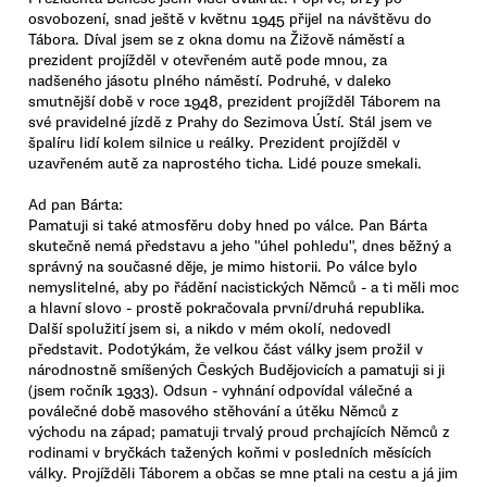
osvobození, snad ještě v květnu 1945 přijel na návštěvu do
Tábora. Díval jsem se z okna domu na Žižově náměstí a
prezident projížděl v otevřeném autě pode mnou, za
nadšeného jásotu plného náměstí. Podruhé, v daleko
smutnější době v roce 1948, prezident projížděl Táborem na
své pravidelné jízdě z Prahy do Sezimova Ústí. Stál jsem ve
špalíru lidí kolem silnice u reálky. Prezident projížděl v
uzavřeném autě za naprostého ticha. Lidé pouze smekali.
Ad pan Bárta:
Pamatuji si také atmosfěru doby hned po válce. Pan Bárta
skutečně nemá představu a jeho "úhel pohledu", dnes běžný a
správný na současné děje, je mimo historii. Po válce bylo
nemyslitelné, aby po řádění nacistických Němců - a ti měli moc
a hlavní slovo - prostě pokračovala první/druhá republika.
Další spolužití jsem si, a nikdo v mém okolí, nedovedl
představit. Podotýkám, že velkou část války jsem prožil v
národnostně smíšených Českých Budějovicích a pamatuji si ji
(jsem ročník 1933). Odsun - vyhnání odpovídal válečné a
poválečné době masového stěhování a útěku Němců z
východu na západ; pamatuji trvalý proud prchajících Němců z
rodinami v bryčkách tažených koňmi v posledních měsících
války. Projížděli Táborem a občas se mne ptali na cestu a já jim