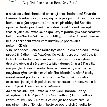
Nepřivítám sochu Beneše v Brně,
a navíc se velmi zhnuseně ohrazuji proti hodnocení Edvarda
Beneše Jakubem Patočkou, zejména pak proti ztrouchnivělým
komunistickým argumentům, které při obhajobě Beneše
opakuje. Tento prezident rozhodně nepatří k naší nejlepší
tradici, jak píše Patočka, naopak svým politickým čachrářstvím
během celého trvání první republiky, zbabělostí v mnichovské
krizi a zaprodání státu komunistům je postavou z
nejtemnějších.
Vím, hodnocení Beneše může být dáno úhlem pohledu – mám
prostě jiný úhel, než Patočka. Co však naprosto nechápu, je
Patočkovo hodnocení zbavení občanských práv a vyhnání
čtvrtiny obyvatel této země z jejich domovů, které Patočka
nazývá „legitimním, kontextově srozumitelným a v jádru
nevyhnutným završením válečného běsnění, v němž český
národ musel počítat s možností, že Němci ukončí jeho
existenci, jak si jejich politická reprezentace předsevzala a k
čemuž praktickými kroky směřovala.“
Je pitoreskní, když Patočka, příslušník národa, který
akceptoval aktivně (např. ve všech volbách) komunistický
režim, mluví v souvislosti s válečným běsněním nikoli o
nacistech, ale o Němcích. Takže to podle stejné logiky byli