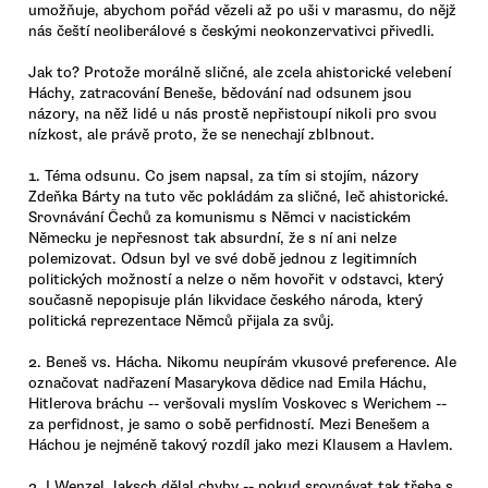
umožňuje, abychom pořád vězeli až po uši v marasmu, do nějž
nás čeští neoliberálové s českými neokonzervativci přivedli.
Jak to? Protože morálně sličné, ale zcela ahistorické velebení
Háchy, zatracování Beneše, bědování nad odsunem jsou
názory, na něž lidé u nás prostě nepřistoupí nikoli pro svou
nízkost, ale právě proto, že se nenechají zblbnout.
1. Téma odsunu. Co jsem napsal, za tím si stojím, názory
Zdeňka Bárty na tuto věc pokládám za sličné, leč ahistorické.
Srovnávání Čechů za komunismu s Němci v nacistickém
Německu je nepřesnost tak absurdní, že s ní ani nelze
polemizovat. Odsun byl ve své době jednou z legitimních
politických možností a nelze o něm hovořit v odstavci, který
současně nepopisuje plán likvidace českého národa, který
politická reprezentace Němců přijala za svůj.
2. Beneš vs. Hácha. Nikomu neupírám vkusové preference. Ale
označovat nadřazení Masarykova dědice nad Emila Háchu,
Hitlerova bráchu -- veršovali myslím Voskovec s Werichem --
za perfidnost, je samo o sobě perfidností. Mezi Benešem a
Háchou je nejméně takový rozdíl jako mezi Klausem a Havlem.
3. I Wenzel Jaksch dělal chyby -- pokud srovnávat tak třeba s