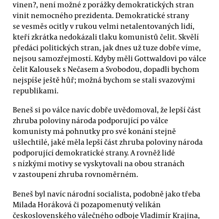
vinen?, není možné z porážky demokratických stran
vinit nemocného prezidenta. Demokratické strany
se vesměs ocitly v rukou velmi netalentovaných lidí,
kteří zkrátka nedokázali tlaku komunistů čelit. Skvělí
předáci politických stran, jak dnes už tuze dobře víme,
nejsou samozřejmostí. Kdyby měli Gottwaldovi po válce
čelit Kalousek s Nečasem a Svobodou, dopadli bychom
nejspíše ještě hůř; možná bychom se stali svazovými
republikami.
Beneš si po válce navíc dobře uvědomoval, že lepší část
zhruba poloviny národa podporující po válce
komunisty má pohnutky pro své konání stejně
ušlechtilé, jaké měla lepší část zhruba poloviny národa
podporující demokratické strany. A rovněž lidé
s nízkými motivy se vyskytovali na obou stranách
v zastoupení zhruba rovnoměrném.
Beneš byl navíc národní socialista, podobně jako třeba
Milada Horáková či pozapomenutý velikán
československého válečného odboje Vladimír Krajina,