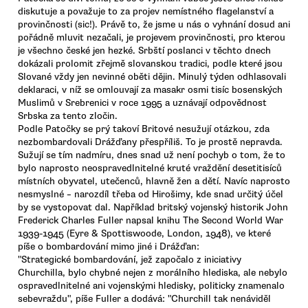
diskutuje a považuje to za projev nemístného flagelanství a
provinčnosti (sic!). Právě to, že jsme u nás o vyhnání dosud ani
pořádně mluvit nezačali, je projevem provinčnosti, pro kterou
je všechno české jen hezké. Srbští poslanci v těchto dnech
dokázali prolomit zřejmě slovanskou tradici, podle které jsou
Slované vždy jen nevinné oběti dějin. Minulý týden odhlasovali
deklaraci, v níž se omlouvají za masakr osmi tisíc bosenských
Muslimů v Srebrenici v roce 1995 a uznávají odpovědnost
Srbska za tento zločin.
Podle Patočky se prý takoví Britové nesužují otázkou, zda
nezbombardovali Drážďany přespříliš. To je prostě nepravda.
Sužují se tím nadmíru, dnes snad už není pochyb o tom, že to
bylo naprosto neospravedlnitelné kruté vraždění desetitisíců
místních obyvatel, utečenců, hlavně žen a dětí. Navíc naprosto
nesmyslné – narozdíl třeba od Hirošimy, kde snad určitý účel
by se vystopovat dal. Například britský vojenský historik John
Frederick Charles Fuller napsal knihu The Second World War
1939-1945 (Eyre & Spottiswoode, London, 1948), ve které
píše o bombardování mimo jiné i Drážďan:
"Strategické bombardování, jež započalo z iniciativy
Churchilla, bylo chybné nejen z morálního hlediska, ale nebylo
ospravedlnitelné ani vojenskými hledisky, politicky znamenalo
sebevraždu", píše Fuller a dodává: "Churchill tak nenáviděl