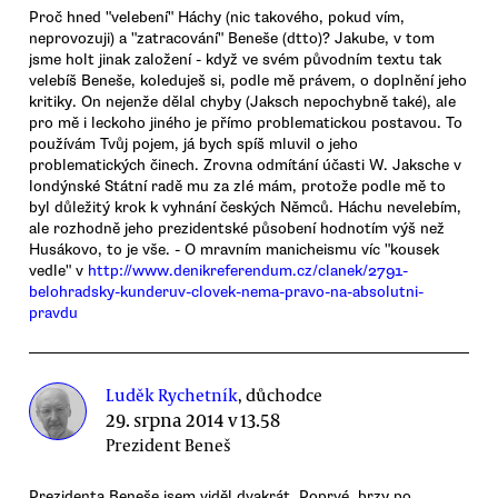
Proč hned "velebení" Háchy (nic takového, pokud vím,
neprovozuji) a "zatracování" Beneše (dtto)? Jakube, v tom
jsme holt jinak založení - když ve svém původním textu tak
velebíš Beneše, koleduješ si, podle mě právem, o doplnění jeho
kritiky. On nejenže dělal chyby (Jaksch nepochybně také), ale
pro mě i leckoho jiného je přímo problematickou postavou. To
používám Tvůj pojem, já bych spíš mluvil o jeho
problematických činech. Zrovna odmítání účasti W. Jaksche v
londýnské Státní radě mu za zlé mám, protože podle mě to
byl důležitý krok k vyhnání českých Němců. Háchu nevelebím,
ale rozhodně jeho prezidentské působení hodnotím výš než
Husákovo, to je vše. - O mravním manicheismu víc "kousek
vedle" v
http://www.denikreferendum.cz/clanek/2791-
belohradsky-kunderuv-clovek-nema-pravo-na-absolutni-
pravdu
Luděk Rychetník
, důchodce
29. srpna 2014 v 13.58
Prezident Beneš
Prezidenta Beneše jsem viděl dvakrát. Poprvé, brzy po