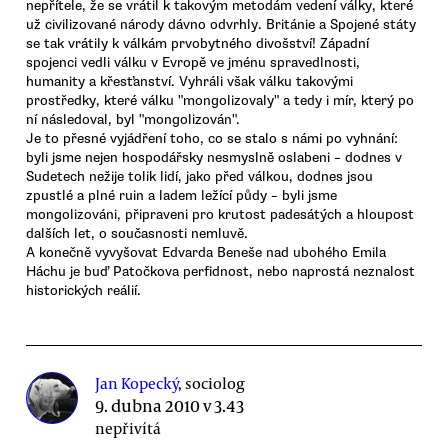
nepřítele, že se vrátil k takovým metodám vedení války, které
už civilizované národy dávno odvrhly. Británie a Spojené státy
se tak vrátily k válkám prvobytného divošství! Západní
spojenci vedli válku v Evropě ve jménu spravedlnosti,
humanity a křesťanství. Vyhráli však válku takovými
prostředky, které válku "mongolizovaly" a tedy i mír, který po
ní následoval, byl "mongolizován".
Je to přesné vyjádření toho, co se stalo s námi po vyhnání:
byli jsme nejen hospodářsky nesmyslně oslabeni – dodnes v
Sudetech nežije tolik lidí, jako před válkou, dodnes jsou
zpustlé a plné ruin a ladem ležící půdy – byli jsme
mongolizováni, připraveni pro krutost padesátých a hloupost
dalších let, o současnosti nemluvě.
A konečně vyvyšovat Edvarda Beneše nad ubohého Emila
Háchu je buď Patočkova perfidnost, nebo naprostá neznalost
historických reálií.
Jan Kopecký
, sociolog
9. dubna 2010 v 3.43
nepřivítá