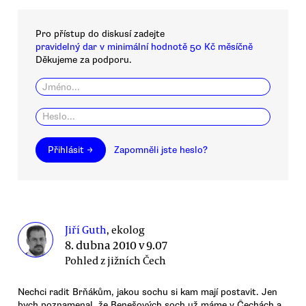
Pro přístup do diskusí zadejte
pravidelný dar v minimální hodnotě 50 Kč měsíčně
Děkujeme za podporu.
Přihlásit →
Zapomněli jste heslo?
Jiří Guth
, ekolog
8. dubna 2010 v 9.07
Pohled z jižních Čech
Nechci radit Brňákům, jakou sochu si kam mají postavit. Jen
bych poznamenal, že Benešových soch už máme v Čechách a