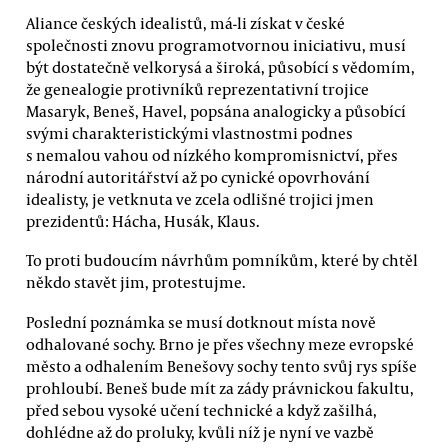
Aliance českých idealistů, má-li získat v české
společnosti znovu programotvornou iniciativu, musí
být dostatečně velkorysá a široká, působící s vědomím,
že genealogie protivníků reprezentativní trojice
Masaryk, Beneš, Havel, popsána analogicky a působící
svými charakteristickými vlastnostmi podnes
s nemalou vahou od nízkého kompromisnictví, přes
národní autoritářství až po cynické opovrhování
idealisty, je vetknuta ve zcela odlišné trojici jmen
prezidentů: Hácha, Husák, Klaus.
To proti budoucím návrhům pomníkům, které by chtěl
někdo stavět jim, protestujme.
Poslední poznámka se musí dotknout místa nově
odhalované sochy. Brno je přes všechny meze evropské
město a odhalením Benešovy sochy tento svůj rys spíše
prohloubí. Beneš bude mít za zády právnickou fakultu,
před sebou vysoké učení technické a když zašilhá,
dohlédne až do proluky, kvůli níž je nyní ve vazbě