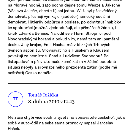
na Moravě hodně, zato sochu dejme tomu Wenzela Jaksche
(Václava Jakeše, chcete-li) ani jednu. W.J. byl přesvědčený
demokrat, přesněji vynikající (sudeto-)německý sociální
demokrat. Hitlerův odpůrce a posléze, po odmítnutí nabídky
ke spolupráci (možná zjednodušuji, ale přiměřeně žánru), i
kritik Edvarda Beneše. Narodil se v Horní Stropnici pod
Novohradskými horami a pokud vím, nemá tam ani pamětní
desku. Jiný krajan, Emil Hácha, má v blízkých Trhových
Svinech aspoň tu. Srovnávat ho s Husákem a Klausem
považuji za nemístné. Snad s Ludvíkem Svobodou? Po
listopadovém převratu naše země zatím v žádné podobné
situaci nebyly a srovnatelného prezidenta zatím (podle mě
naštěstí) Česko nemělo.
Tomáš Tožička
TT
8. dubna 2010 v 12.43
Mě zase chybí více soch „největšího spisovatele českého“, jak o
sobě v auto-ódě na sebe sama prorocky napsal Jaroslav
Hašek.