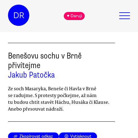
DR
♥ Daruji
Benešovu sochu v Brně
přivítejme
Jakub Patočka
Ze soch Masaryka, Beneše či Havla v Brně
se radujme. S protesty počkejme, až nám
tu budou chtít stavět Háchu, Husáka či Klause.
Anebo přesouvat nádraží.
Zkopírovat odkaz
Vytisknout