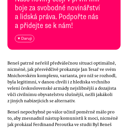
boje za svobodné novinářství
a lidská práva. Podpořte nás
a přidejte se k nám!
♥ Daruji
Beneš patrně neřešil předválečnou situaci optimálně,
nicméně, jak přesvědčivě prokazuje Jan Tesař ve svém
Mnichovském komplexu, varianta, pro niž se rozhodl,
byla legitimní, v danou chvíli i z hlediska vrchního
velení československé armády nejslibnější a dozajista
vůči civilnímu obyvatelstvu slušnější, nežli jakákoli
z jiných nabízejících se alternativ.
Beneš nepochybně po válce učinil poměrně málo pro
to, aby znesnadnil nástup komunistů k moci, nicméně
jak prokázal Ferdinand Peroutka ve studii Byl Beneš