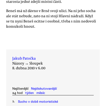
starosta jedné zdejší místní části.
Beneš má už dávno v Brně svoji ulici. Na ní jeho socha
ale stát nebude, zato na ní stojí Hlavní nádraží. Když
se tu nyní Beneš ocitne i osobně, třeba s ním nedovolí
komukoli hnout.
Jakub Patočka
Názory
→
Sloupek
8. dubna 2010 v 6.00
Nejčtenější
Nejdiskutovanější
24 hod
týden
měsíc
1.
Sucho v době motoristické