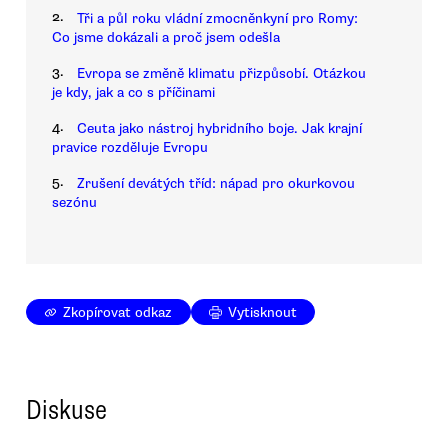
2.
Tři a půl roku vládní zmocněnkyní pro Romy:
Co jsme dokázali a proč jsem odešla
3.
Evropa se změně klimatu přizpůsobí. Otázkou
je kdy, jak a co s příčinami
4.
Ceuta jako nástroj hybridního boje. Jak krajní
pravice rozděluje Evropu
5.
Zrušení devátých tříd: nápad pro okurkovou
sezónu
Zkopírovat odkaz
Vytisknout
Diskuse