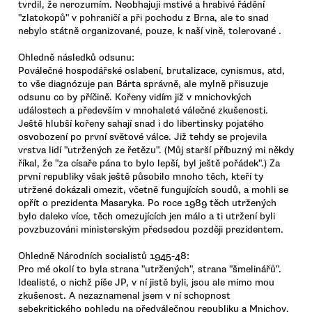
tvrdil, že nerozumím. Neobhajuji mstivé a hrabivé řádění
"zlatokopů" v pohraničí a při pochodu z Brna, ale to snad
nebylo státně organizované, pouze, k naší vině, tolerované .
Ohledně následků odsunu:
Poválečné hospodářské oslabení, brutalizace, cynismus, atd,
to vše diagnózuje pan Bárta správně, ale mylně přisuzuje
odsunu co by příčině. Kořeny vidím již v mnichovkých
událostech a především v mnohaleté válečné zkušenosti.
Ještě hlubší kořeny sahají snad i do libertinsky pojatého
osvobození po první světové válce. Již tehdy se projevila
vrstva lidí "utržených ze řetězu". (Můj starší příbuzný mi někdy
říkal, že "za císaře pána to bylo lepší, byl ještě pořádek".) Za
první republiky však ještě působilo mnoho těch, kteří ty
utržené dokázali omezit, včetně fungujících soudů, a mohli se
opřít o prezidenta Masaryka. Po roce 1989 těch utržených
bylo daleko více, těch omezujících jen málo a ti utržení byli
povzbuzováni ministerským předsedou později prezidentem.
Ohledně Národních socialistů 1945-48:
Pro mé okolí to byla strana "utržených", strana "šmelinářů".
Idealisté, o nichž píše JP, v ní jistě byli, jsou ale mimo mou
zkušenost. A nezaznamenal jsem v ní schopnost
sebekritického pohledu na předválečnou republiku a Mnichov,