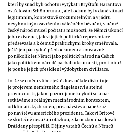
kteří by snad byli ochotni vytýkat i Kryštofu Harantovi
ostřelování Schönbrunnu, ale i odsun byl v dané situaci
legitimním, kontextově srozumitelným a v jádru
nevyhnutným završením válečného běsnění, v němž
český národ musel počítat s možností, že Němci ukončí
jeho existenci, jak si jejich politická reprezentace
předsevzala a k čemuž praktickými kroky směřovala.
Ještě jen pár týdnů před odsunem a soustavně
po několik let Němci jako politický národ na Češích
jako politickém národě páchali ukrutnosti, proti nimž
je pouhé jejich přesídlení výdobytkem civilizace.
To, že se o něm vůbec ještě dnes někde diskutuje,
je projevem nemístného flagelanství a stejné
provinčnosti, jakou pozorujeme kdykoli se u nás
setkáváme s reálným mezinárodním kontextem,
od klimatických změn, přes návštěvu papeže až
po návštěvu amerického prezidenta. Takoví Britové
se skutečně nesužují otázkou, zda nezbombardovali
Drážďany přespříliš. Dějiny vztahů Čechů a Němců