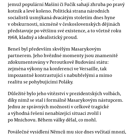
jemuž populární Mašíni či Fučík sahají zhruba po pravý
kotník a levé koleno. Politická strana národních
socialistů usmýkaná dvacátým stoletím dnes hyne
v obskurnosti, nicméně v československých dějinách
představuje po většinu své existence, a to včetně roku
1968, kladný a idealistický proud.
Beneš byl především skvělým Masarykovým
partnerem. Jeho hvězdné momenty jsou znamenitě
zdokumentovány v Peroutkově Budování státu:
zejména výkony na konferenci ve Versaille, tak
impozantně kontrastující s nabubřelými a mimo
realitu se pohybujícími Poláky.
Důležité bylo jeho vítězství v prezidentských volbách,
díky nimž se stal i formálně Masarykovým nástupcem.
Jednu ze správných možností v celkově tragické
a výhodná řešení nenabízející situaci zvolil i
po Mnichovu. Během války dělal, co mohl.
Poválečné vysídlení Němců mu sice dnes vyčítají mnozí,