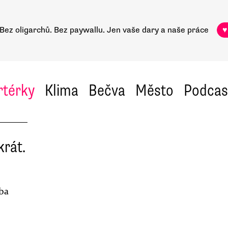
Bez oligarchů. Bez paywallu.
Jen vaše dary a naše práce
♥
rtérky
Klima
Bečva
Město
Podcas
krát.
eba