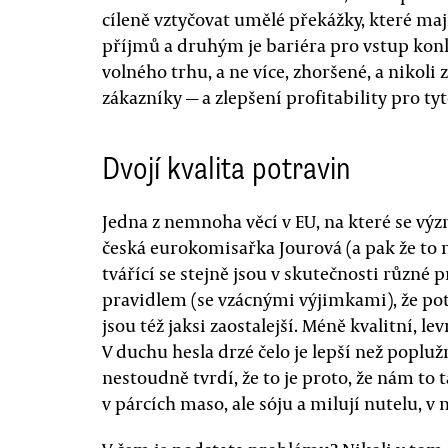
cíleně vztyčovat umělé překážky, které mají
příjmů a druhým je bariéra pro vstup kon
volného trhu, a ne více, zhoršené, a nikol
zákazníky — a zlepšení profitability pro tyt
Dvojí kvalita potravin
Jedna z nemnoha věcí v EU, na které se vý
česká eurokomisařka Jourová (a pak že to n
tvářící se stejně jsou v skutečnosti různé
pravidlem (se vzácnými výjimkami), že potr
jsou též jaksi zaostalejší. Méně kvalitní, le
V duchu hesla drzé čelo je lepší než poplu
nestoudně tvrdí, že to je proto, že nám to t
v párcích maso, ale sóju a milují nutelu, v