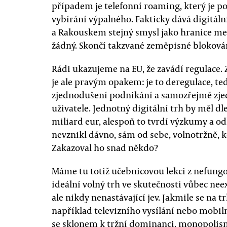
případem je telefonní roaming, který je 
vybírání výpalného. Fakticky dává digitál
a Rakouskem stejný smysl jako hranice m
žádný. Skončí takzvané zeměpisné blokován
Rádi ukazujeme na EU, že zavádí regulace. 
je ale pravým opakem: je to deregulace, te
zjednodušení podnikání a samozřejmě zj
uživatele. Jednotný digitální trh by měl 
miliard eur, alespoň to tvrdí výzkumy a od
nevznikl dávno, sám od sebe, volnotržně, k
Zakazoval ho snad někdo?
Máme tu totiž učebnicovou lekci z nefungo
ideální volný trh ve skutečnosti vůbec neexi
ale nikdy nenastávající jev. Jakmile se na tr
například televizního vysílání nebo mobil
se sklonem k tržní dominanci, monopolism