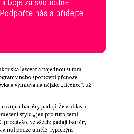
inii boje za svobodné
 Podpořte nás a přidejte
 Rakouska lyžovat a najednou si tam
rogramy nebo sportovní přenosy
vka a výmluva na nějaké „ licence“, už
ruzující bariéry padají. Že v oblasti
mezení stylu „ jen pro tuto zemi“
U, prodáváte ve všech; padají bariéry
ček a nul pouze umělé. Typickým