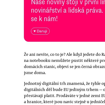
Naše noviny stojí v první l
novinářství a lidská práva.
se k nám!
♥ Daruji
Že ani nevíte, co to je? Ale když jedete do
na notebooku nemůžete pustit některé p
domácích stanic, objeví se jen černá obrazo
jsme doma.
Jednotný digitální trh znamená, že tyhle op
digitálních děl bude EU jediným trhem — o
přestávají platit. Prodáváte v jedné zemi E
a hranice, které jsou navíc stejně u jedni