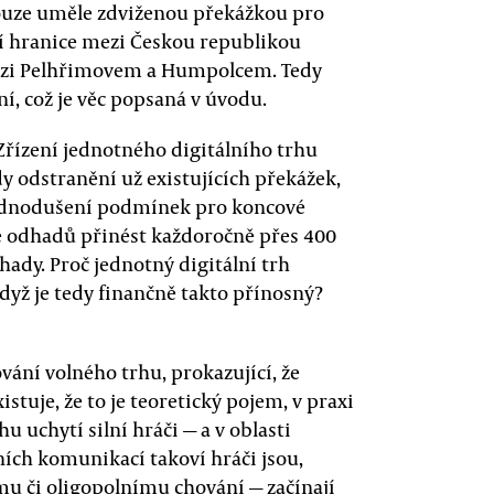
pouze uměle zdviženou překážkou pro
ní hranice mezi Českou republikou
ezi Pelhřimovem a Humpolcem. Tedy
í, což je věc popsaná v úvodu.
Zřízení jednotného digitálního trhu
dy odstranění už existujících překážek,
ednodušení podmínek pro koncové
dle odhadů přinést každoročně přes 400
hady. Proč jednotný digitální trh
dyž je tedy finančně takto přínosný?
vání volného trhu, prokazující, že
stuje, že to je teoretický pojem, v praxi
hu uchytí silní hráči — a v oblasti
ních komunikací takoví hráči jsou,
u či oligopolnímu chování — začínají