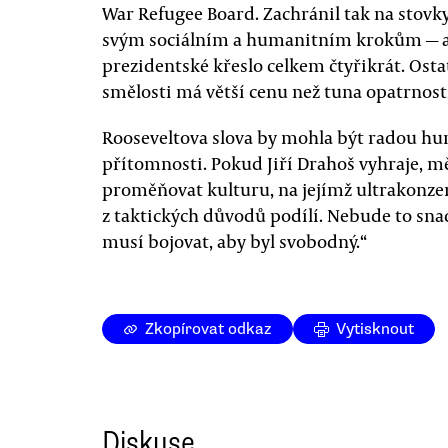
War Refugee Board. Zachránil tak na stovky
svým sociálním a humanitním krokům — a
prezidentské křeslo celkem čtyřikrát. Osta
smělosti má větší cenu než tuna opatrnosti
Rooseveltova slova by mohla být radou h
přítomnosti. Pokud Jiří Drahoš vyhraje, mě
proměňovat kulturu, na jejímž ultrakonze
z taktických důvodů podílí. Nebude to snad
musí bojovat, aby byl svobodný.“
Zkopírovat odkaz
Vytisknout
Diskuse