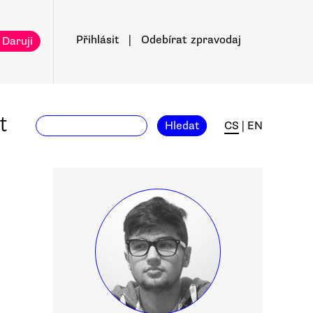
Přihlásit
|
Odebírat
zpravodaj
 Daruji
t
Hledat
CS
|
EN