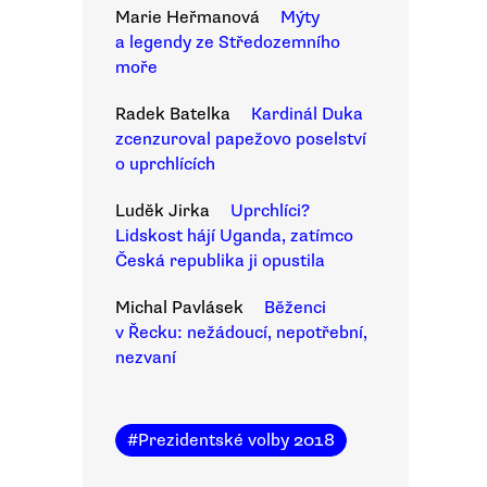
Marie Heřmanová
Mýty
a legendy ze Středozemního
moře
Radek Batelka
Kardinál Duka
zcenzuroval papežovo poselství
o uprchlících
Luděk Jirka
Uprchlíci?
Lidskost hájí Uganda, zatímco
Česká republika ji opustila
Michal Pavlásek
Běženci
v Řecku: nežádoucí, nepotřební,
nezvaní
#
Prezidentské volby 2018