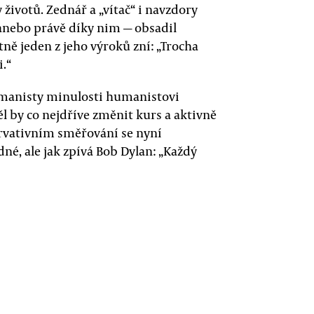
 životů. Zednář a „vítač“ i navzdory
nebo právě díky nim — obsadil
tně jeden z jeho výroků zní: „Trocha
.“
umanisty minulosti humanistovi
l by co nejdříve změnit kurs a aktivně
rvativním směřování se nyní
né, ale jak zpívá Bob Dylan: „Každý