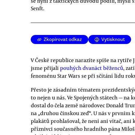
se nyní z taktických důvodů podílí, myslí s
Senft.
Zkopírovat odkaz
Vytisknout
V České republice narazíte spíše na rytíře 
jsme přijali
pouhých dvanáct běženců
, za
fenoménu Star Wars se při sčítání lidu rok
Přesto je zásadním tématem prezidentskýc
to nejen u nás. Ve Spojených státech — na 
dostal do čela země národovec Donald Tr
na „druhou čínskou zeď“. U nás v prvním k
plakátů prohlašoval, že není ani vítač, ani
příznivci současného hradního pána Milo