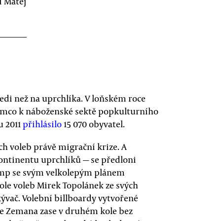
i Matěj
Jedi než na uprchlíka. V loňském roce
tímco k náboženské sektě popkulturního
u 2011
přihlásilo
15 070 obyvatel.
h voleb právě migrační krize. A
kontinentu uprchlíků — se předloni
ump se svým velkolepým plánem
ole voleb Mirek Topolánek ze svých
 kývač. Volební billboardy vytvořené
še Zemana zase v druhém kole bez