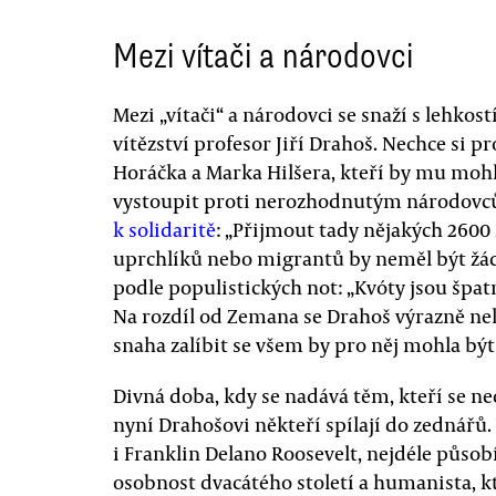
Mezi vítači a národovci
Mezi „vítači“ a národovci se snaží s lehko
vítězství profesor Jiří Drahoš. Nechce si p
Horáčka a Marka Hilšera, kteří by mu mohli
vystoupit proti nerozhodnutým národovců
k solidaritě
: „Přijmout tady nějakých 260
uprchlíků nebo migrantů by neměl být žá
podle populistických not: „Kvóty jsou špatn
Na rozdíl od Zemana se Drahoš výrazně nek
snaha zalíbit se všem by pro něj mohla být
Divná doba, kdy se nadává těm, kteří se ne
nyní Drahošovi někteří spílají do zednářů.
i Franklin Delano Roosevelt, nejdéle půso
osobnost dvacátého století a humanista, kt