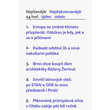
Nejčtenější
Nejdiskutovanější
24 hod
týden
měsíc
1.
Evropa se změně klimatu
přizpůsobí. Otázkou je kdy, jak a
co s příčinami
2.
Padesát odstínů lži a nová
nekulturní politika
3.
Brno chce koupit dům
architektky Růženy Žertové
4.
Smršť stínových vlád:
po STAN a ODS tu svou
představili i Piráti
5.
Plánovaná průmyslová zóna
v Chebu zabije pět lidí ročně.