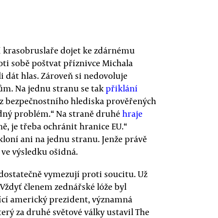
stí krasobruslaře dojet ke zdárnému
roti sobě poštvat příznivce Michala
 dát hlas. Zároveň si nedovoluje
m. Na jednu stranu se tak
přiklání
0 z bezpečnostního hlediska prověřených
dný problém.“ Na straně druhé
hraje
ě, je třeba ochránit hranice EU.“
loní ani na jednu stranu. Jenže právě
 ve výsledku ošidná.
dostatečně vymezují proti soucitu. Už
 Vždyť členem zednářské lóže byl
bící americký prezident, významná
erý za druhé světové války ustavil The