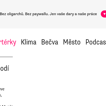
Bez oligarchů. Bez paywallu.
Jen vaše dary a naše práce
♥
rtérky
Klima
Bečva
Město
Podcas
odí
íve
,