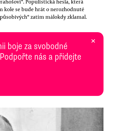
rahošovi“. Populistická hesla, která
ém kole se bude hrát o nerozhodnuté
řizpůsobivých“ zatím málokdy zklamal.
×
inii boje za svobodné
 Podpořte nás a přidejte