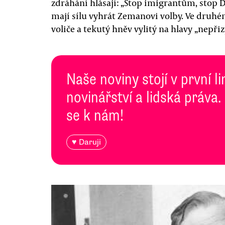
zdráhání hlásají: „Stop imigrantům, stop D
mají sílu vyhrát Zemanovi volby. Ve druh
voliče a tekutý hněv vylitý na hlavy „nep
Naše noviny stojí v první l
novinářství a lidská práva.
se k nám!
♥ Daruji