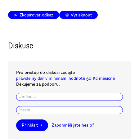
Zkopírovat odkaz
Vytisknout
Diskuse
Pro přístup do diskusí zadejte
pravidelný dar v minimální hodnotě 50 Kč měsíčně
Děkujeme za podporu.
Přihlásit →
Zapomněli jste heslo?