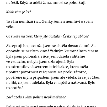
neřešil. Když to udělá žena, mnozí se pohoršují.
Kolik vám je let?
To vám nemůžu říct, členky Femen nemluví o svém
věku.
Co říkáte na trest, který jste dostala v České republice?
Akceptuji ho, protože jsem se chtěla dostat domů. Ale
opravdu se necítím vinná žádným kriminálním činem.
Byla jsem polonahá, ruce jsem držela viditelně
ve vzduchu, nebyla jsem ozbrojená. Byla
to mírumilovná sextremistická akce, která měla
upoutat pozornost veřejnosti. Na prokurátorce,
pověřené mým případem, jsem ale viděla, že se jí vůbec
nelíbí, co jsem udělala. Byla v napětí a naštvaná. Bylo
to obtížné.
Zacházela s vámi policie nepřiměřeně?
Policisté se ke mně opravdu nechovali slušně, a navíc