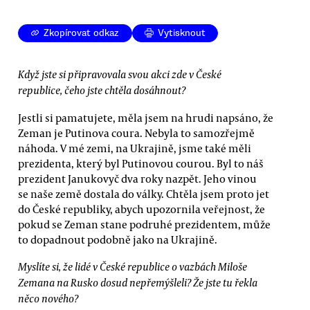
Zkopírovat odkaz
Vytisknout
Když jste si připravovala svou akci zde v České
republice, čeho jste chtěla dosáhnout?
Jestli si pamatujete, měla jsem na hrudi napsáno, že
Zeman je Putinova coura. Nebyla to samozřejmě
náhoda. V mé zemi, na Ukrajině, jsme také měli
prezidenta, který byl Putinovou courou. Byl to náš
prezident Janukovyč dva roky nazpět. Jeho vinou
se naše země dostala do války. Chtěla jsem proto jet
do České republiky, abych upozornila veřejnost, že
pokud se Zeman stane podruhé prezidentem, může
to dopadnout podobně jako na Ukrajině.
Myslíte si, že lidé v České republice o vazbách Miloše
Zemana na Rusko dosud nepřemýšleli? Že jste tu řekla
něco nového?