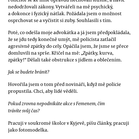
nedodržovali zákony. Vytvářeli na mě psychický,
a dokonce i fyzický nátlak. Požádala jsem o možnost
osprchovat se a vyčistit si zuby. Souhlasili s tím.
Poté, co odešla moje advokátka a já jsem předpokládala,
že se jdu tedy konečně umýt, mě policista zatlačil
agresivně zpátky do cely. Opáčila jsem, že jsme se přece
domluvili na sprše. Křičel na mě: „Zpátky, kurva,
zpátky!“ Dělali také obstrukce s jídlem a oblečením.
Jak se budete bránit?
Hovořila jsem o tom před novináři, když mě policie
propustila. Chci, aby lidé věděli.
Pokud zrovna nepodnikáte akce s Femenem, čím
trávíte svůj čas?
Pracuji v soukromé školce v Kyjevě, píšu články, pracuji
jako fotomodelka.