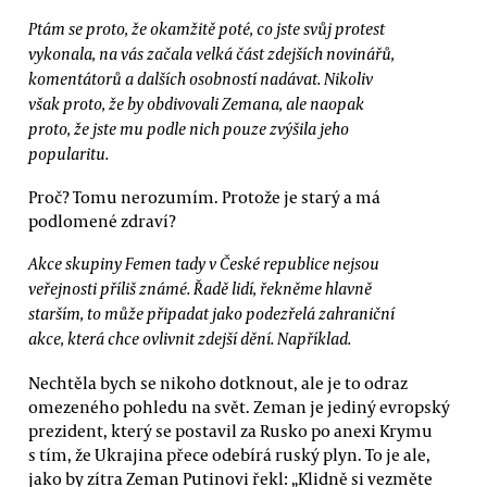
Ptám se proto, že okamžitě poté, co jste svůj protest
vykonala, na vás začala velká část zdejších novinářů,
komentátorů a dalších osobností nadávat. Nikoliv
však proto, že by obdivovali Zemana, ale naopak
proto, že jste mu podle nich pouze zvýšila jeho
popularitu.
Proč? Tomu nerozumím. Protože je starý a má
podlomené zdraví?
Akce skupiny Femen tady v České republice nejsou
veřejnosti příliš známé. Řadě lidí, řekněme hlavně
starším, to může připadat jako podezřelá zahraniční
akce, která chce ovlivnit zdejší dění. Například.
Nechtěla bych se nikoho dotknout, ale je to odraz
omezeného pohledu na svět. Zeman je jediný evropský
prezident, který se postavil za Rusko po anexi Krymu
s tím, že Ukrajina přece odebírá ruský plyn. To je ale,
jako by zítra Zeman Putinovi řekl: „Klidně si vezměte