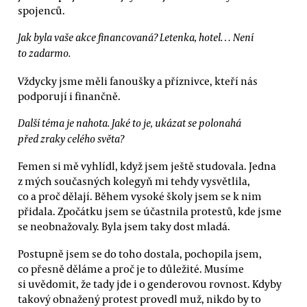
spojenců.
Jak byla vaše akce financovaná? Letenka, hotel… Není
to zadarmo.
Vždycky jsme měli fanoušky a příznivce, kteří nás
podporují i finančně.
Další téma je nahota. Jaké to je, ukázat se polonahá
před zraky celého světa?
Femen si mě vyhlídl, když jsem ještě studovala. Jedna
z mých současných kolegyň mi tehdy vysvětlila,
co a proč dělají. Během vysoké školy jsem se k nim
přidala. Zpočátku jsem se účastnila protestů, kde jsme
se neobnažovaly. Byla jsem taky dost mladá.
Postupně jsem se do toho dostala, pochopila jsem,
co přesně děláme a proč je to důležité. Musíme
si uvědomit, že tady jde i o genderovou rovnost. Kdyby
takový obnažený protest provedl muž, nikdo by to