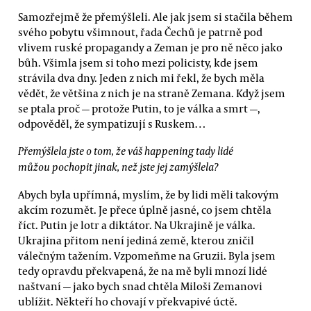
Samozřejmě že přemýšleli. Ale jak jsem si stačila během
svého pobytu všimnout, řada Čechů je patrně pod
vlivem ruské propagandy a Zeman je pro ně něco jako
bůh. Všimla jsem si toho mezi policisty, kde jsem
strávila dva dny. Jeden z nich mi řekl, že bych měla
vědět, že většina z nich je na straně Zemana. Když jsem
se ptala proč — protože Putin, to je válka a smrt —,
odpověděl, že sympatizují s Ruskem…
Přemýšlela jste o tom, že váš happening tady lidé
můžou pochopit jinak, než jste jej zamýšlela?
Abych byla upřímná, myslím, že by lidi měli takovým
akcím rozumět. Je přece úplně jasné, co jsem chtěla
říct. Putin je lotr a diktátor. Na Ukrajině je válka.
Ukrajina přitom není jediná země, kterou zničil
válečným tažením. Vzpomeňme na Gruzii. Byla jsem
tedy opravdu překvapená, že na mě byli mnozí lidé
naštvaní — jako bych snad chtěla Miloši Zemanovi
ublížit. Někteří ho chovají v překvapivé úctě.