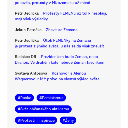
pobavila, protesty v Nizozemsku už méně
Petr Jedlička
Protesty FEMENu už tolik nešokují,
mají však výsledky
Jakub Patočka
Zbavit se Zemana
Petr Jedlička
Útok FEMENky na Zemana
je protest z jiného světa, u nás se dá však zneužít
Redakce DR
Prezidentem bude Zeman, nebo
Drahoš. Ve druhém kole nebude Zeman favoritem
Svatava Antošová
Rozhovor s Alenou
Wagnerovou: Mít právo na vlastní výklad světa
#
Rusko
#
Feminismus
#
Svět občanského aktivismu
#
Protestní inspirace
#
Ženy