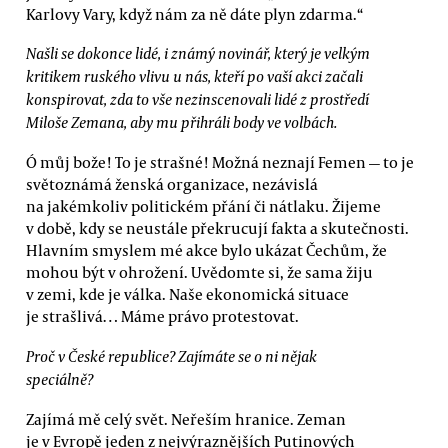
Karlovy Vary, když nám za ně dáte plyn zdarma.“
Našli se dokonce lidé, i známý novinář, který je velkým
kritikem ruského vlivu u nás, kteří po vaší akci začali
konspirovat, zda to vše nezinscenovali lidé z prostředí
Miloše Zemana, aby mu přihráli body ve volbách.
Ó můj bože! To je strašné! Možná neznají Femen — to je
světoznámá ženská organizace, nezávislá
na jakémkoliv politickém přání či nátlaku. Žijeme
v době, kdy se neustále překrucují fakta a skutečnosti.
Hlavním smyslem mé akce bylo ukázat Čechům, že
mohou být v ohrožení. Uvědomte si, že sama žiju
v zemi, kde je válka. Naše ekonomická situace
je strašlivá… Máme právo protestovat.
Proč v České republice? Zajímáte se o ni nějak
speciálně?
Zajímá mě celý svět. Neřeším hranice. Zeman
je v Evropě jeden z nejvýraznějších Putinových