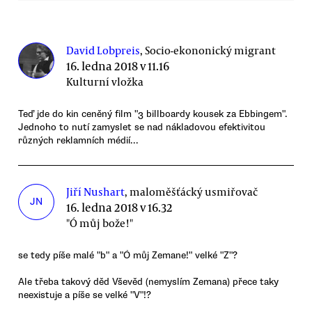
David Lobpreis
, Socio-ekononický migrant
16. ledna 2018 v 11.16
Kulturní vložka
Teď jde do kin ceněný film "3 billboardy kousek za Ebbingem".
Jednoho to nutí zamyslet se nad nákladovou efektivitou
různých reklamních médií...
Jiří Nushart
, maloměšťácký usmiřovač
JN
16. ledna 2018 v 16.32
"Ó můj bože!"
se tedy píše malé "b" a "Ó můj Zemane!" velké "Z"?
Ale třeba takový děd Vševěd (nemyslím Zemana) přece taky
neexistuje a píše se velké "V"!?