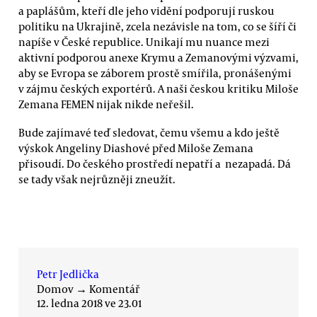
a paplášům, kteří dle jeho vidění podporují ruskou
politiku na Ukrajině, zcela nezávisle na tom, co se šíří či
napíše v České republice. Unikají mu nuance mezi
aktivní podporou anexe Krymu a Zemanovými výzvami,
aby se Evropa se záborem prostě smířila, pronášenými
v zájmu českých exportérů. A naši českou kritiku Miloše
Zemana FEMEN nijak nikde neřešil.
Bude zajímavé teď sledovat, čemu všemu a kdo ještě
výskok Angeliny Diashové před Miloše Zemana
přisoudí. Do českého prostředí nepatří a nezapadá. Dá
se tady však nejrůzněji zneužít.
Petr Jedlička
Domov
→
Komentář
12. ledna 2018 ve 23.01