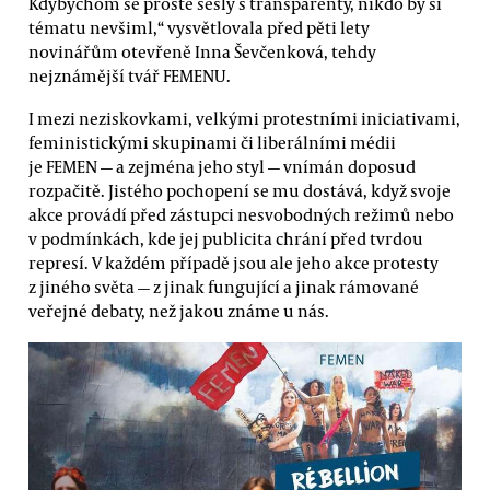
Kdybychom se prostě sešly s transparenty, nikdo by si
tématu nevšiml,“ vysvětlovala před pěti lety
novinářům otevřeně Inna Ševčenková, tehdy
nejznámější tvář FEMENU.
I mezi neziskovkami, velkými protestními iniciativami,
feministickými skupinami či liberálními médii
je FEMEN — a zejména jeho styl — vnímán doposud
rozpačitě. Jistého pochopení se mu dostává, když svoje
akce provádí před zástupci nesvobodných režimů nebo
v podmínkách, kde jej publicita chrání před tvrdou
represí. V každém případě jsou ale jeho akce protesty
z jiného světa — z jinak fungující a jinak rámované
veřejné debaty, než jakou známe u nás.