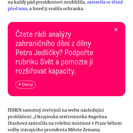
na každý pád prezidentovi neublížila,
zastavila se těsně
před ním
, a hned ji svalila ochranka.
×
Čtete rádi analýzy
zahraničního dění z dílny
Petra Jedličky? Podpořte
rubriku Svět a pomozte jí
rozšiřovat kapacity.
♥ Daruji
FEMEN samotný zveřejnil na webu následující
prohlášení: „Ukrajinská sextremistka Angelina
Diashová zaútočila na volební místnost v Praze během
volby stávajícího prezidenta Miloše Zemana.