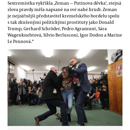
Sextremistka vykřikla ‚Zeman — Putinova děvka‘, stejná
slova pravdy měla napsané na své nahé hrudi. Zeman
je nejzářnější představitel kremelského bordelu spolu
s tak zkušenými politickými prostituty jako Donald
Trump, Gerhard Schröder, Pedro Agramunt, Sára
Wagenknehtová, Silvio Berlusconi, Igor Dodon a Marine
Le Pennová.“