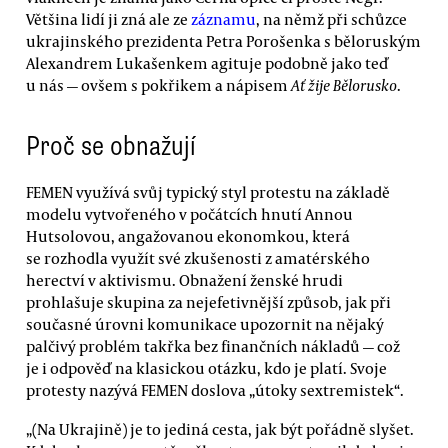
Většina lidí ji zná ale ze
záznamu
, na němž při schůzce
ukrajinského prezidenta Petra Porošenka s běloruským
Alexandrem Lukašenkem agituje podobně jako teď
u nás — ovšem s pokřikem a nápisem
Ať žije Bělorusko
.
Proč se obnažují
FEMEN využívá svůj typický styl protestu na základě
modelu vytvořeného v počátcích hnutí Annou
Hutsolovou, angažovanou ekonomkou, která
se rozhodla využít své zkušenosti z amatérského
herectví v aktivismu. Obnažení ženské hrudi
prohlašuje skupina za nejefetivnější způsob, jak při
současné úrovni komunikace upozornit na nějaký
palčivý problém takřka bez finančních nákladů — což
je i odpověď na klasickou otázku, kdo je platí. Svoje
protesty nazývá FEMEN doslova „útoky sextremistek“.
„(Na Ukrajině) je to jediná cesta, jak být pořádně slyšet.