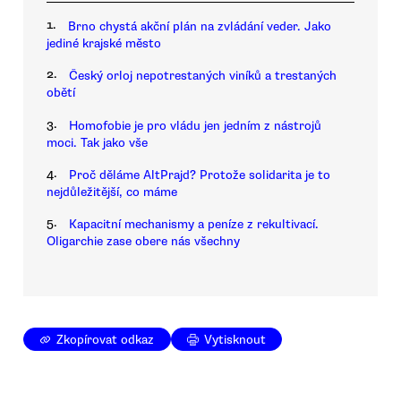
1.
Brno chystá akční plán na zvládání veder. Jako
jediné krajské město
2.
Český orloj nepotrestaných viníků a trestaných
obětí
3.
Homofobie je pro vládu jen jedním z nástrojů
moci. Tak jako vše
4.
Proč děláme AltPrajd? Protože solidarita je to
nejdůležitější, co máme
5.
Kapacitní mechanismy a peníze z rekultivací.
Oligarchie zase obere nás všechny
Zkopírovat odkaz
Vytisknout