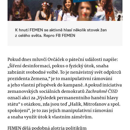
K hnutí FEMEN se aktivně hlasí několik stovek žen
z celého světa. Repro FB FEMEN
Pokud dnes mluvčí Ovčáček o páteční události napíše:
„Šíření desinformací, pokus o fyzický útok, snaha
zabránit svobodné volbě. To je nenávistný svět odpůrců
prezidenta Zemena,“ je to manipulativní rámování
a jeho vlastní příspěvek do kampaně. A pokud iniciativa
zemanovských sociálních demokratů
Zachraňmě ČSSD
označí akci za „Výsledek permanentního hanění hlavy
státu“ s otázkou, zda jsou teď „Halík, Mitrofanov a spol.
spokojeni“, je to zas jejich manipulativní rámování
a snaha využít útok k vlastním záměrům.
FEMEN dělá podobná alotria politikům