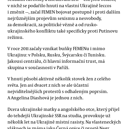
v nichž se podařilo hnutí na vlastní Ukrajině leccos
i změnit —, začal FEMEN bojovat postupně i proti dalším
nejrůznějším projevům sexismu a nesvobody,
za demokracii, za politické vězně a od rusko-
ukrajinského konfliktu také specificky proti Putinovu
režimu.
V roce 2011 začaly vznikat buňky FEMENu i mimo
Ukrajinu: v Polsku, Rusku, Švýcarsku či Tunisku.
Jakousi centrálu, či hlavní informační trust, má
skupina v současnosti v Paříži.
V hnutí působí aktivně několik stovek žen z celého
světa. Jen asi dvacet z nich se ale účastní
nejviditelnějších protestů s odhaleným poprsím.
A Angelina Diashová je jednou z nich.
Dcera ukrajinské matky a angolského otce, který přijel
do tehdejší Ukrajinské SSR na studia, provokuje už
několik let na Ukrajině místní rasisty. Na vlasteneckých
vláknech je známa jako Černá opice či prostě Negr.