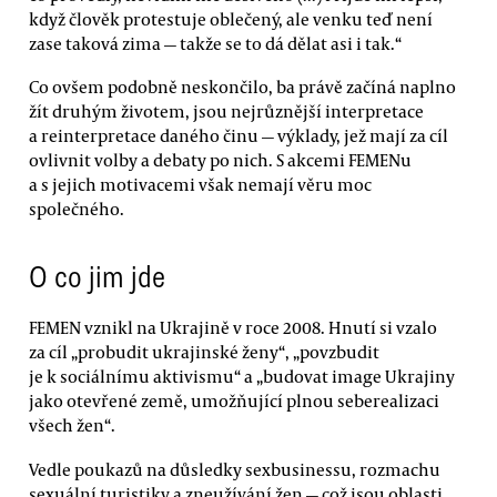
když člověk protestuje oblečený, ale venku teď není
zase taková zima — takže se to dá dělat asi i tak.“
Co ovšem podobně neskončilo, ba právě začíná naplno
žít druhým životem, jsou nejrůznější interpretace
a reinterpretace daného činu — výklady, jež mají za cíl
ovlivnit volby a debaty po nich. S akcemi FEMENu
a s jejich motivacemi však nemají věru moc
společného.
O co jim jde
FEMEN vznikl na Ukrajině v roce 2008. Hnutí si vzalo
za cíl „probudit ukrajinské ženy“, „povzbudit
je k sociálnímu aktivismu“ a „budovat image Ukrajiny
jako otevřené země, umožňující plnou seberealizaci
všech žen“.
Vedle poukazů na důsledky sexbusinessu, rozmachu
sexuální turistiky a zneužívání žen — což jsou oblasti,