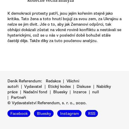
Konečně věcná analýza
K demokracii protesty patří, jsou jejím kořením stejně jako
kritika. Tato žena a toto hnutí bojují za svou zem, za Ukrajinu a
nelze se jim divit. Jde o to, aby jak Zemanovi odpůrci, tak
obhájci dokázali zůstat na věcné rovině konfliktu a nestávali se
hysterickými, což se u nás v poslední době bohužel stále
častěji děje. Takže díky za tuto poučenou analýzu.
Deník Referendum:
Redakce
|
Všichni
autoři
|
Vydavatel
|
Etický kodex
|
Diskuse
|
Nabídky
práce
|
Nadační fond
|
Bluesky
|
Inzerce
|
null
|
Partneři
© Vydavatelství Referendum, s. r. o., 2020.
Facebook
Bluesky
Instagram
RSS