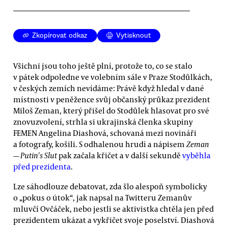
Zkopírovat odkaz
Vytisknout
Všichni jsou toho ještě plní, protože to, co se stalo
v pátek odpoledne ve volebním sále v Praze Stodůlkách,
v českých zemích nevídáme: Právě když hledal v dané
místnosti v peněžence svůj občanský průkaz prezident
Miloš Zeman, který přišel do Stodůlek hlasovat pro své
znovuzvolení, strhla si ukrajinská členka skupiny
FEMEN Angelina Diashová, schovaná mezi novináři
a fotografy, košili. S odhalenou hrudí a nápisem
Zeman
— Putin's Slut
pak začala křičet a v další sekundě
vyběhla
před prezidenta
.
Lze sáhodlouze debatovat, zda šlo alespoň symbolicky
o „pokus o útok“, jak napsal na Twitteru Zemanův
mluvčí Ovčáček, nebo jestli se aktivistka chtěla jen před
prezidentem ukázat a vykřičet svoje poselství. Diashová