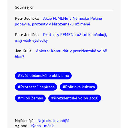
Související
Petr Jedlička
Akce FEMENu v Německu Putina
pobavila, protesty v Nizozemsku už méně
Petr Jedlička
Protesty FEMENu už tolik nešokují,
mají však výsledky
Jan Kuliš
Anketa: Komu dát v prezidentské volbě
hlas?
#
Svět občanského aktivismu
#
Protestní inspirace
#
Politická kultura
#
Miloš Zeman
#
Prezidentské volby 2018
Nejčtenější
Nejdiskutovanější
24 hod
týden
měsíc