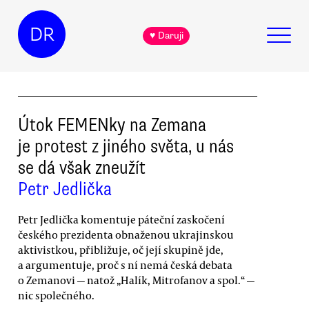
DR
♥ Daruji
Útok FEMENky na Zemana
je protest z jiného světa, u nás
se dá však zneužít
Petr Jedlička
Petr Jedlička komentuje páteční zaskočení
českého prezidenta obnaženou ukrajinskou
aktivistkou, přibližuje, oč její skupině jde,
a argumentuje, proč s ní nemá česká debata
o Zemanovi — natož „Halík, Mitrofanov a spol.“ —
nic společného.