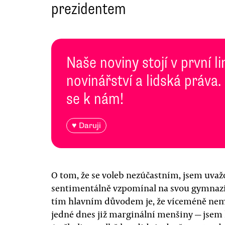
prezidentem
Naše noviny stojí v první l
novinářství a lidská práva.
se k nám!
♥ Daruji
O tom, že se voleb nezúčastním, jsem uvaž
sentimentálně vzpomínal na svou gymnazi
tím hlavním důvodem je, že víceméně nemá
jedné dnes již marginální menšiny — jsem l