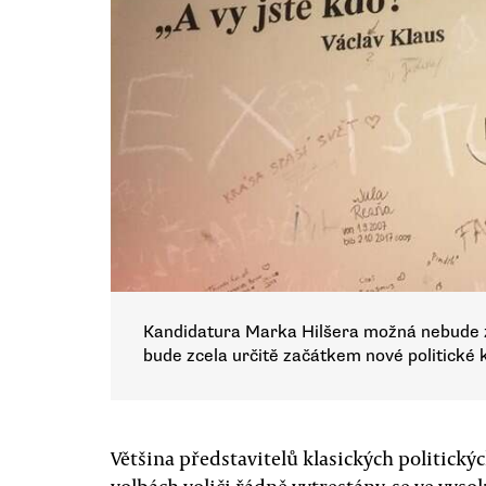
Kandidatura Marka Hilšera možná nebude z
bude zcela určitě začátkem nové politické k
Většina představitelů klasických politický