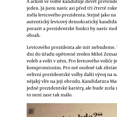
A ačkoli ve volbě kandiduje devět pretende
jeden. Já jsem navíc asi před tři čtvrtě ro
měla levicového prezidenta. Stejně jako na 
autentický levicový demokratický kandidá
porazit a prezidentské funkci by navíc moh
obsah.
Levicového prezidenta ale mít nebudeme.
dní do úřadu opětovně zvolen Miloš Zeman
voleb a volit v něm. Pro levicového voliče
kompromisním. Pro mě osobně tak zůstáv
ovlivní prezidentské volby další vývoj na 
nějaký vliv na její obrodu. Kandidatura 
jedné prezidentské kariéry, ale bude zcela 
to není zase tak málo.