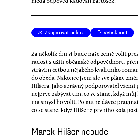
hledá odpověď Radovan Bartošek.
Zkopírovat odkaz
Vytisknout
Za několik dní si bude naše země volit pre
radost z užití občanské odpovědnosti pře
strávím četbou nějakého kvalitního román
do oběda. Nakonec jsem ale své plány změni
Hilšera. Jako správný podporovatel všem
nejprve zabývat tím, co se stane, když můj
má smysl ho volit. Po nutné dávce pragma
co se stane, když Hilšer z prvního kola pos
Marek Hilšer nebude