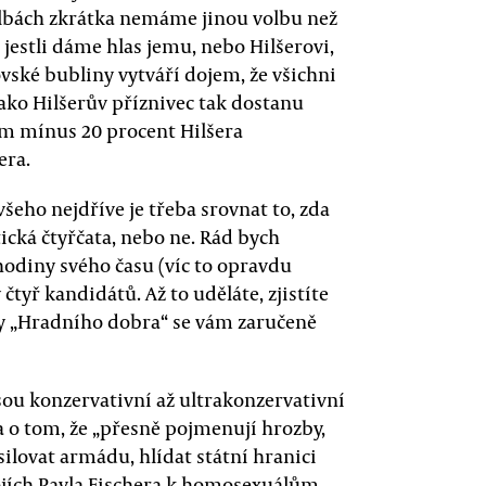
 volbách zkrátka nemáme jinou volbu než
 jestli dáme hlas jemu, nebo Hilšerovi,
ské bubliny vytváří dojem, že všichni
Jako Hilšerův příznivec tak dostanu
m mínus 20 procent Hilšera
era.
 všeho nejdříve je třeba srovnat to, zda
tická čtyřčata, nebo ne. Rád bych
hodiny svého času (víc to opravdu
čtyř kandidátů. Až to uděláte, zjistíte
ty „Hradního dobra“ se vám zaručeně
sou konzervativní až ultrakonzervativní
a o tom, že „přesně pojmenují hrozby,
silovat armádu, hlídat státní hranici
tojích Pavla Fischera k homosexuálům