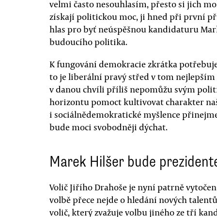
velmi často nesouhlasím, přesto si jich moh
získají politickou moc, ji hned při první př
hlas pro byť neúspěšnou kandidaturu Marka
budoucího politika.
K fungování demokracie zkrátka potřebuje
to je liberální pravý střed v tom nejlepším
v danou chvíli příliš nepomůžu svým poli
horizontu pomoct kultivovat charakter n
i sociálnědemokratické myšlence přinejme
bude moci svobodněji dýchat.
Marek Hilšer bude preziden
Volič Jiřího Drahoše je nyní patrně vytočen
volbě přece nejde o hledání nových talent
volič, který zvažuje volbu jiného ze tří kan