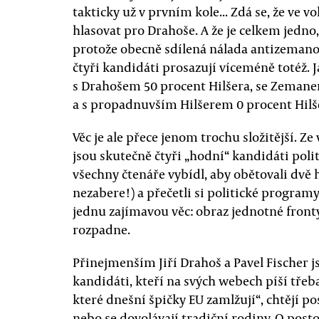
takticky už v prvním kole... Zdá se, že ve
hlasovat pro Drahoše. A že je celkem jedno,
protože obecně sdílená nálada antizemanov
čtyři kandidáti prosazují víceméně totéž. 
s Drahošem 50 procent Hilšera, se Zemane
a s propadnuvším Hilšerem 0 procent Hilš
Věc je ale přece jenom trochu složitější. Ze
jsou skutečně čtyři „hodní“ kandidáti poli
všechny čtenáře vybídl, aby obětovali dvě 
nezabere!) a přečetli si politické programy 
jednu zajímavou věc: obraz jednotné fron
rozpadne.
Přinejmenším Jiří Drahoš a Pavel Fischer j
kandidáti, kteří na svých webech píší třeb
které dnešní špičky EU zamlžují“, chtějí po
nebo se dovolávají tradiční rodiny. O pos