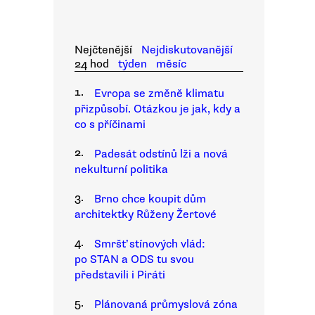
Nejčtenější
Nejdiskutovanější
24 hod
týden
měsíc
1.
Evropa se změně klimatu
přizpůsobí. Otázkou je jak, kdy a
co s příčinami
2.
Padesát odstínů lži a nová
nekulturní politika
3.
Brno chce koupit dům
architektky Růženy Žertové
4.
Smršť stínových vlád:
po STAN a ODS tu svou
představili i Piráti
5.
Plánovaná průmyslová zóna