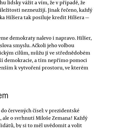
u lidsky vážit a vím, že v případě, že
íležitosti nezneužijí. Jinak řečeno, každý
 Hilšera tak posiluje kredit Hilšera —
me demokraty nalevo i napravo. Hilšer,
 slova smyslu. Ačkoli jeho volbou
tickým cílům, můžu jí ve střednědobém
aší demokracie, a tím nepřímo pomoci
nším k vytvoření prostoru, ve kterém
tem
 do červených čísel: v prezidentské
ů, ale o svrhnutí Miloše Zemana! Každý
didátů, by si to měl uvědomit a volit