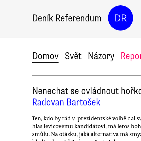
Deník Referendum
DR
Domov
Svět
Názory
Repo
Nenechat se ovládnout hořko
Radovan Bartošek
Ten, kdo by rád v prezidentské volbě dal s
hlas levicovému kandidátovi, má letos boh
smůlu. Na otázku, jaká alternativa má smys