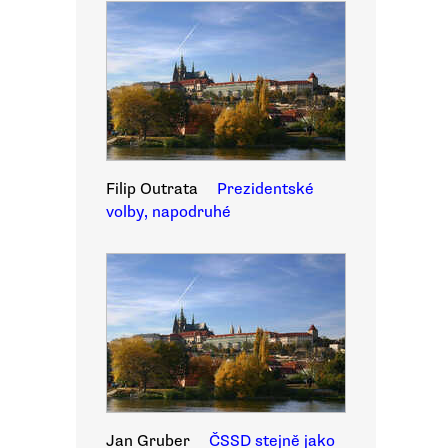
Filip Outrata
Prezidentské
volby, napodruhé
Jan Gruber
ČSSD stejně jako