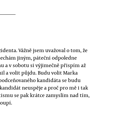
zidenta. Vážně jsem uvažoval o tom, že
nechám jiným, páteční odpoledne
u a v sobotu si výjimečně přispím až
l a volit půjdu. Budu volit Marka
i podceňovaného kandidáta se budu
 kandidát neuspěje a proč pro mě i tak
tismu se pak krátce zamyslím nad tím,
toupí.