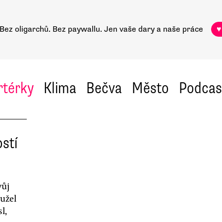
Bez oligarchů. Bez paywallu.
Jen vaše dary a naše práce
♥
rtérky
Klima
Bečva
Město
Podcas
stí
vůj
užel
l,