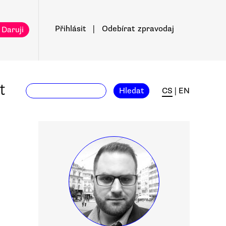
Přihlásit
|
Odebírat
zpravodaj
 Daruji
t
Hledat
CS
|
EN