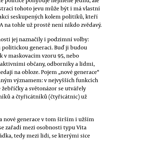
oké politice pohybuje nejméně jednu, ale
trací tohoto jevu může být i má vlastní
rakcí seskupených kolem politiků, kteří
A na tohle už prostě není nikdo zvědavý.
osti jej naznačily i podzimní volby:
u politickou generaci. Buď ji budou
zek v maskovacím vzoru 95, nebo
i aktivními občany, odborníky a lidmi,
ledají na obloze. Pojem „nové generace“
paným významem: v nejvyšších funkcích
žebříčky a světonázor se utvářely
níků a čtyřicátníků (čtyřicátnic) už
ka nové generace v tom širším i užším
se zařadí mezi osobnosti typu Víta
dka, tedy mezi lidi, se kterými sice