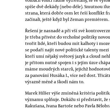
volbách voliči řádně vytrestány, se ve vys
spíše dvě dekády (nebo déle). Smutnou ilus
strana, která dobře osm let řeší konflikt f
začínali, ještě když byl Zeman premiérem. 
Řešení je nasnadě a při vší své kontroverzn
Je třeba přivést do vrcholné politiky novo
tvořit lidé, kteří budou mít kalhoty i mo
se podaří najít nové politické talenty mez
kteří umí nějaký světový jazyk a cloud neh
je přitom nutně spojen i s jejím úzce chá
máme moudrých starců, jejichž hodnotové 
za panování Husáka I., více než dost. Třicát
výrazně méně a škodí nám to.
Marek Hilšer výše zmíněná kritéria politi
významu splňuje. Dokážu si představit, že 
Rakušana, Ivana Bartoše nebo Pavla Bělobrá