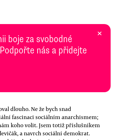
×
inii boje za svobodné
 Podpořte nás a přidejte
oval dlouho. Ne že bych snad
ální fascinaci sociálním anarchismem;
m koho volit. Jsem totiž příslušníkem
evičák, a navrch sociální demokrat.