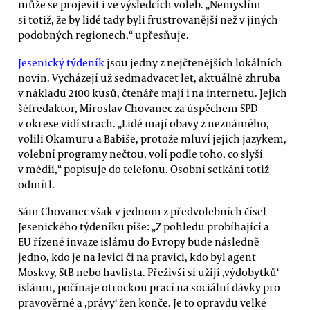
může se projevit i ve výsledcích voleb. „Nemyslím
si totiž, že by lidé tady byli frustrovanější než v jiných
podobných regionech,“ upřesňuje.
Jesenický týdeník
jsou jedny z nejčtenějších lokálních
novin. Vycházejí už sedmadvacet let, aktuálně zhruba
v nákladu 2100 kusů, čtenáře mají i na internetu. Jejich
šéfredaktor, Miroslav Chovanec za úspěchem SPD
v okrese vidí strach. „Lidé mají obavy z neznámého,
volili Okamuru a Babiše, protože mluví jejich jazykem,
volební programy nečtou, volí podle toho, co slyší
v médií,“ popisuje do telefonu. Osobní setkání totiž
odmítl.
Sám Chovanec však v jednom z předvolebních čísel
Jesenického týdeníku píše: „Z pohledu probíhající a
EU řízené invaze islámu do Evropy bude následně
jedno, kdo je na levici či na pravici, kdo byl agent
Moskvy, StB nebo havlista. Přeživší si užijí ‚výdobytků‘
islámu, počínaje otrockou prací na sociální dávky pro
pravověrné a ‚právy‘ žen konče. Je to opravdu velké