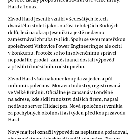
Hard a Touax.
Závod Hard Jeseník vznikl v šedesátých letech
dvacátého století jako součást tehdejších Rudných
dolů, leží na okraji Jeseníku a ještě nedávno
zaměstnával zhruba 130 lidí. Spolu se svou mateřskou
společností Vítkovice Power Engineering se ale ocitl
v konkurzu. Protože se ho insolvenčnímu správci
nepodařilo prodat, zaměstnanci dostali výpověď
a přislib tříměsíčního odstupného.
Závod Hard však nakonec koupila za jeden a půl
milionu společnost Moravia Industry, registrovaná
ve Velké Británii. Oficiálně je zapsaná v Londýně
na adrese, kde sídlí množství dalších firem, napsal
nedávno server Hlídací pes. Nová společnost vznikla
za pochybných okolnosti asi týden před koupí závodu
Hard.
Nový majitel označil výpovědi za neplatné a požadoval,
aby zaměstnanci docházeli nadále do práce. Zhruba