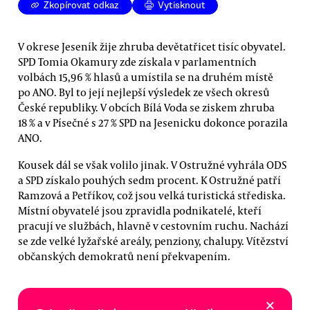
Zkopírovat odkaz
Vytisknout
V okrese Jeseník žije zhruba devětatřicet tisíc obyvatel.
SPD Tomia Okamury zde získala v parlamentních
volbách 15,96 % hlasů a umístila se na druhém místě
po ANO. Byl to její nejlepší výsledek ze všech okresů
České republiky. V obcích Bílá Voda se ziskem zhruba
18 % a v Písečné s 27 % SPD na Jesenicku dokonce porazila
ANO.
Kousek dál se však volilo jinak. V Ostružné vyhrála ODS
a SPD získalo pouhých sedm procent. K Ostružné patří
Ramzová a Petříkov, což jsou velká turistická střediska.
Místní obyvatelé jsou zpravidla podnikatelé, kteří
pracují ve službách, hlavně v cestovním ruchu. Nachází
se zde velké lyžařské areály, penziony, chalupy. Vítězství
občanských demokratů není překvapením.
×