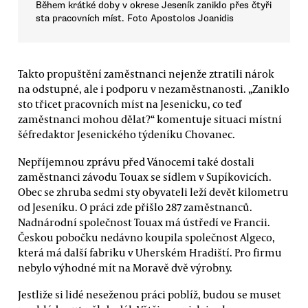
Během krátké doby v okrese Jeseník zaniklo přes čtyři
sta pracovních míst. Foto Apostolos Joanidis
Takto propuštění zaměstnanci nejenže ztratili nárok
na odstupné, ale i podporu v nezaměstnanosti. „Zaniklo
sto třicet pracovních míst na Jesenicku, co teď
zaměstnanci mohou dělat?“ komentuje situaci místní
šéfredaktor Jesenického týdeníku Chovanec.
Nepříjemnou zprávu před Vánocemi také dostali
zaměstnanci závodu Touax se sídlem v Supíkovicích.
Obec se zhruba sedmi sty obyvateli leží devět kilometru
od Jeseníku. O práci zde přišlo 287 zaměstnanců.
Nadnárodní společnost Touax má ústředí ve Francii.
Českou pobočku nedávno koupila společnost Algeco,
která má další fabriku v Uherském Hradiští. Pro firmu
nebylo výhodné mít na Moravě dvě výrobny.
Jestliže si lidé neseženou práci poblíž, budou se muset