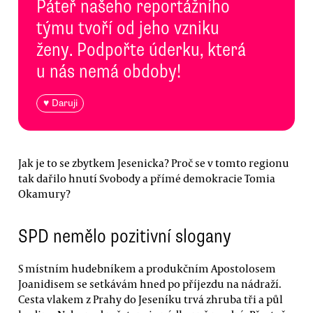
Páteř našeho reportážního
týmu tvoří od jeho vzniku
ženy. Podpořte úderku, která
u nás nemá obdoby!
♥ Daruji
Jak je to se zbytkem Jesenicka? Proč se v tomto regionu
tak dařilo hnutí Svobody a přímé demokracie Tomia
Okamury?
SPD nemělo pozitivní slogany
S místním hudebníkem a produkčním Apostolosem
Joanidisem se setkávám hned po příjezdu na nádraží.
Cesta vlakem z Prahy do Jeseníku trvá zhruba tři a půl