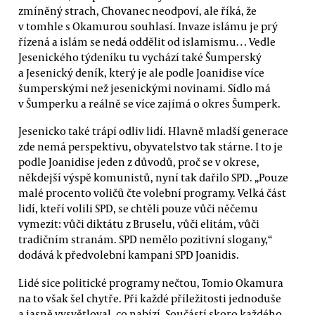
zmíněný strach, Chovanec neodpoví, ale říká, že
v tomhle s Okamurou souhlasí. Invaze islámu je prý
řízená a islám se nedá oddělit od islamismu… Vedle
Jesenického týdeníku tu vychází také Šumperský
a Jesenický deník, který je ale podle Joanidise více
šumperskými než jesenickými novinami. Sídlo má
v Šumperku a reálně se více zajímá o okres Šumperk.
Jesenicko také trápí odliv lidí. Hlavně mladší generace
zde nemá perspektivu, obyvatelstvo tak stárne. I to je
podle Joanidise jeden z důvodů, proč se v okrese,
někdejší výspě komunistů, nyní tak dařilo SPD. „Pouze
malé procento voličů čte volební programy. Velká část
lidí, kteří volili SPD, se chtěli pouze vůči něčemu
vymezit: vůči diktátu z Bruselu, vůči elitám, vůči
tradičním stranám. SPD nemělo pozitivní slogany,“
dodává k předvolební kampani SPD Joanidis.
Lidé sice politické programy nečtou, Tomio Okamura
na to však šel chytře. Při každé příležitosti jednoduše
a jasně vysvětloval, co nabízí. Součástí skoro každého