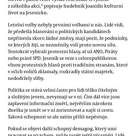
z několika akcí,“ popisuje hudebník Joanidis kulturní
život na Jesenicku.
Letošní volby nebyly prvními volbami u nás. Lidé vidí,
že předešlá hlasování o politických kandidátech
nepřinesla skoro žádné změny, mají pocit, že podmínky,
ve kterých žijí, se nezměnily, volí proto novou sílu.
Tentokrát vybírali protestní hlasy, ať už ANO, Piráty
nebo právě SPD. Jeseník se veze s celorepublikovou
vlnou protestních hlasů proti tradičním stranám, které
v očích voličů zklamaly, rozkradly státní majetek,
nedodržely sliby.
Politika se stává velmi často pro lidi těžko čitelným
a složitým jevem, nevyznají se v ní. Čím dál více jsou
zaplaveni informační změtí, největším nárokem
dneška je umět se v ní zorientovat a najít si cestu.
Taková schopnost se ale zatím příliš nepěstuje.
Pokud se objeví další schopný demagog, který umí
pracovat se strachem, může uspět ještě výrazněji. Lidé