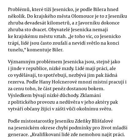
Problémů, které tíží Jesenicko, je podle Bilera hned
několik. Do krajského města Olomouce je to z Jeseníku
zhruba devadesát kilometrů, a z Javorníku dokonce
zhruba sto dvacet. Obyvatelé Jesenicka nemají
ke krajskému městu vztah. „Je toho víc, co Jesenicko
trápí, lidé jsou často zoufalí a nevidí světlo na konci
tunelu,“ komentuje Biler.
Významným problémem Jesenicka jsou, stejně jako
i jinde v republice, nízké mzdy. Lidé mají práci, ale
co vydělávají, to spotřebují, nezbývá jim pak žádná
rezerva. Podle Hany Holcnerové mnozí místní pracují i
za cenu toho, že část peněz dostanou bokem.
Výsledkem bývají nízké důchody. Zklamání
z politického provozu a nedůvěra v jeho aktéry pak
vytváří občany žijící v zášti vůči okolnímu světu.
Podle místostarostky Jeseníku Zdeňky Blišťalové
na jesenickém okrese chybí podmínky pro život mladší
generace. „Kvalifikovaní lidé zde nemohou najít práci.