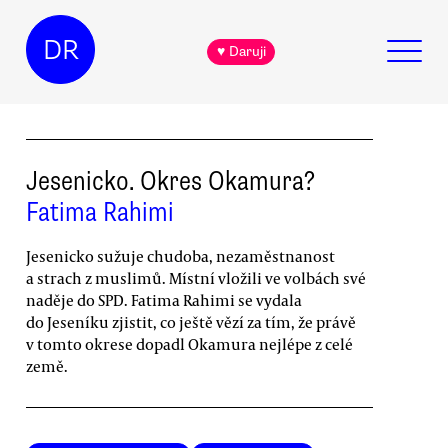
DR
♥ Daruji
Jesenicko. Okres Okamura?
Fatima Rahimi
Jesenicko sužuje chudoba, nezaměstnanost
a strach z muslimů. Místní vložili ve volbách své
naděje do SPD. Fatima Rahimi se vydala
do Jeseníku zjistit, co ještě vězí za tím, že právě
v tomto okrese dopadl Okamura nejlépe z celé
země.