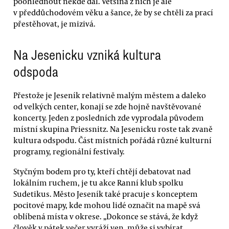
poohlédnout někde dál. Většina z nich je ale
v předdůchodovém věku a šance, že by se chtěli za prací
přestěhovat, je mizivá.
Na Jesenicku vzniká kultura
odspoda
Přestože je Jeseník relativně malým městem a daleko
od velkých center, konají se zde hojně navštěvované
koncerty. Jeden z posledních zde vyprodala původem
místní skupina Priessnitz. Na Jesenicku roste tak zvaně
kultura odspodu. Část místních pořádá různé kulturní
programy, regionální festivaly.
Styčným bodem pro ty, kteří chtějí debatovat nad
lokálním ruchem, je tu akce Ranní klub spolku
Sudetikus. Město Jeseník také pracuje s konceptem
pocitové mapy, kde mohou lidé označit na mapě svá
oblíbená místa v okrese. „Dokonce se stává, že když
člověk v pátek večer vyráží ven, může si vybírat