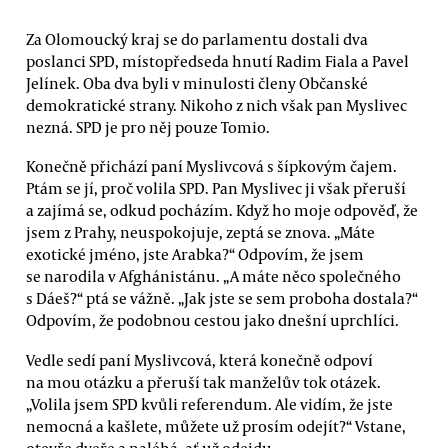
Za Olomoucký kraj se do parlamentu dostali dva
poslanci SPD, místopředseda hnutí Radim Fiala a Pavel
Jelínek. Oba dva byli v minulosti členy Občanské
demokratické strany. Nikoho z nich však pan Myslivec
nezná. SPD je pro něj pouze Tomio.
Konečně přichází paní Myslivcová s šípkovým čajem.
Ptám se jí, proč volila SPD. Pan Myslivec ji však přeruší
a zajímá se, odkud pocházím. Když ho moje odpověď, že
jsem z Prahy, neuspokojuje, zeptá se znova. „Máte
exotické jméno, jste Arabka?“ Odpovím, že jsem
se narodila v Afghánistánu. „A máte něco společného
s Dáeš?“ ptá se vážně. „Jak jste se sem proboha dostala?“
Odpovím, že podobnou cestou jako dnešní uprchlíci.
Vedle sedí paní Myslivcová, která konečně odpoví
na mou otázku a přeruší tak manželův tok otázek.
„Volila jsem SPD kvůli referendum. Ale vidím, že jste
nemocná a kašlete, můžete už prosím odejít?“ Vstane,
otevře dveře a naléhá, ať už odejdu.