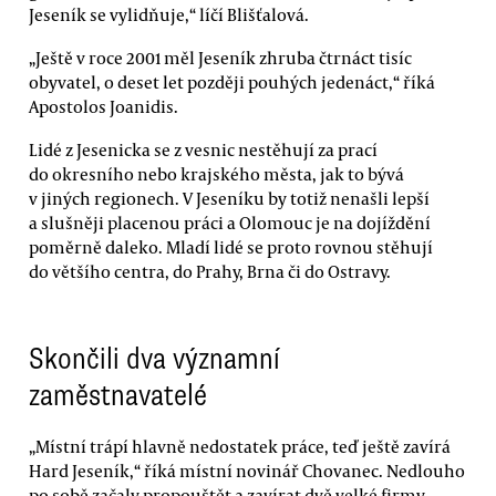
Jeseník se vylidňuje,“ líčí Blišťalová.
„Ještě v roce 2001 měl Jeseník zhruba čtrnáct tisíc
obyvatel, o deset let později pouhých jedenáct,“ říká
Apostolos Joanidis.
Lidé z Jesenicka se z vesnic nestěhují za prací
do okresního nebo krajského města, jak to bývá
v jiných regionech. V Jeseníku by totiž nenašli lepší
a slušněji placenou práci a Olomouc je na dojíždění
poměrně daleko. Mladí lidé se proto rovnou stěhují
do většího centra, do Prahy, Brna či do Ostravy.
Skončili dva významní
zaměstnavatelé
„Místní trápí hlavně nedostatek práce, teď ještě zavírá
Hard Jeseník,“ říká místní novinář Chovanec. Nedlouho
po sobě začaly propouštět a zavírat dvě velké firmy,