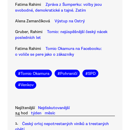
Fatima Rahimi
Zpráva z Šumperku: volby jsou
svobodné, demokratické a tajné. Zatím
Alena Zemančíková
Výstup na Ostrý
Gruber, Rahimi
Tomio: nejúspěšnější český nácek
posledních let
Fatima Rahimi
Tomio Okamura na Facebooku:
o voliče se pere jako o zákazníky
#
Tomio Okamura
#
Pohraničí
#
SPD
#
Venkov
Nejčtenější
Nejdiskutovanější
24 hod
týden
měsíc
1.
Český orloj nepotrestaných viníků a trestaných
obětí