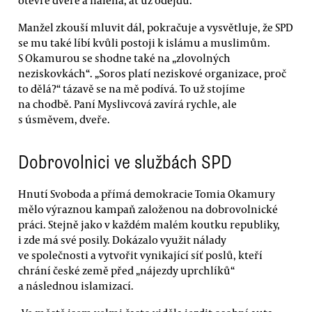
Manžel zkouší mluvit dál, pokračuje a vysvětluje, že SPD
se mu také líbí kvůli postoji k islámu a muslimům.
S Okamurou se shodne také na „zlovolných
neziskovkách“. „Soros platí neziskové organizace, proč
to dělá?“ tázavě se na mě podívá. To už stojíme
na chodbě. Paní Myslivcová zavírá rychle, ale
s úsměvem, dveře.
Dobrovolnici ve službách SPD
Hnutí Svoboda a přímá demokracie Tomia Okamury
mělo výraznou kampaň založenou na dobrovolnické
práci. Stejně jako v každém malém koutku republiky,
i zde má své posily. Dokázalo využit nálady
ve společnosti a vytvořit vynikající síť poslů, kteří
chrání české země před „nájezdy uprchlíků“
a následnou islamizací.