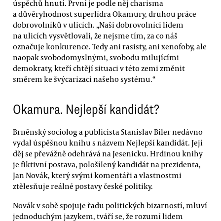
úspěchů hnutí. První je podle něj charisma
a důvěryhodnost superlídra Okamury, druhou práce
dobrovolníků v ulicích. „Naši dobrovolníci lidem
na ulicích vysvětlovali, že nejsme tím, za co náš
označuje konkurence. Tedy ani rasisty, ani xenofoby, ale
naopak svobodomyslnými, svobodu milujícími
demokraty, kteří chtějí situaci v této zemi změnit
směrem ke švýcarizaci našeho systému.“
Okamura. Nejlepší kandidát?
Brněnský sociolog a publicista Stanislav Biler nedávno
vydal úspěšnou knihu s názvem Nejlepší kandidát. Její
děj se převážně odehrává na Jesenicku. Hrdinou knihy
je fiktivní postava, pološílený kandidát na prezidenta,
Jan Novák, který svými komentáři a vlastnostmi
ztělesňuje reálné postavy české politiky.
Novák v sobě spojuje řadu politických bizarností, mluví
jednoduchým jazykem, tváří se, že rozumí lidem