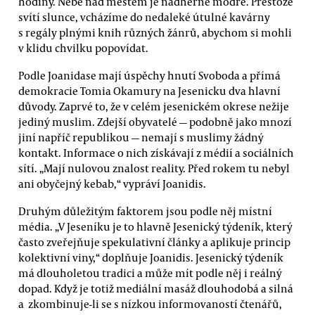
hodiny. Nebe nad městem je nádherně modré. Přestože
svítí slunce, vcházíme do nedaleké útulné kavárny
s regály plnými knih různých žánrů, abychom si mohli
v klidu chvilku popovídat.
Podle Joanidase mají úspěchy hnutí Svoboda a přímá
demokracie Tomia Okamury na Jesenicku dva hlavní
důvody. Zaprvé to, že v celém jesenickém okrese nežije
jediný muslim. Zdejší obyvatelé — podobně jako mnozí
jiní napříč republikou — nemají s muslimy žádný
kontakt. Informace o nich získávají z médií a sociálních
sítí. „Mají nulovou znalost reality. Před rokem tu nebyl
ani obyčejný kebab,“ vypráví Joanidis.
Druhým důležitým faktorem jsou podle něj místní
média. „V Jeseníku je to hlavně Jesenický týdeník, který
často zveřejňuje spekulativní články a aplikuje princip
kolektivní viny,“ doplňuje Joanidis. Jesenický týdeník
má dlouholetou tradici a může mít podle něj i reálný
dopad. Když je totiž mediální masáž dlouhodobá a silná
a zkombinuje-li se s nízkou informovaností čtenářů,