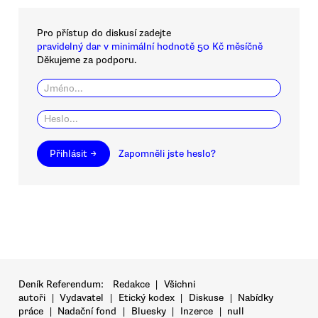
Pro přístup do diskusí zadejte
pravidelný dar v minimální hodnotě 50 Kč měsíčně
Děkujeme za podporu.
Přihlásit →
Zapomněli jste heslo?
Deník Referendum:
Redakce
|
Všichni
autoři
|
Vydavatel
|
Etický kodex
|
Diskuse
|
Nabídky
práce
|
Nadační fond
|
Bluesky
|
Inzerce
|
null