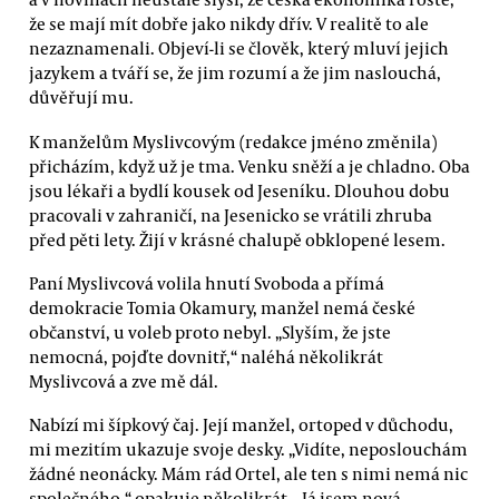
že se mají mít dobře jako nikdy dřív. V realitě to ale
nezaznamenali. Objeví-li se člověk, který mluví jejich
jazykem a tváří se, že jim rozumí a že jim naslouchá,
důvěřují mu.
K manželům Myslivcovým (redakce jméno změnila)
přicházím, když už je tma. Venku sněží a je chladno. Oba
jsou lékaři a bydlí kousek od Jeseníku. Dlouhou dobu
pracovali v zahraničí, na Jesenicko se vrátili zhruba
před pěti lety. Žijí v krásné chalupě obklopené lesem.
Paní Myslivcová volila hnutí Svoboda a přímá
demokracie Tomia Okamury, manžel nemá české
občanství, u voleb proto nebyl. „Slyším, že jste
nemocná, pojďte dovnitř,“ naléhá několikrát
Myslivcová a zve mě dál.
Nabízí mi šípkový čaj. Její manžel, ortoped v důchodu,
mi mezitím ukazuje svoje desky. „Vidíte, neposlouchám
žádné neonácky. Mám rád Ortel, ale ten s nimi nemá nic
společného,“ opakuje několikrát. „Já jsem nová