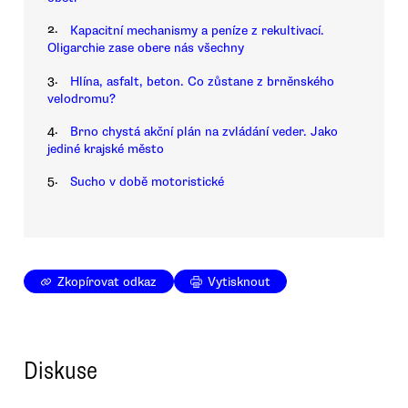
2.
Kapacitní mechanismy a peníze z rekultivací.
Oligarchie zase obere nás všechny
3.
Hlína, asfalt, beton. Co zůstane z brněnského
velodromu?
4.
Brno chystá akční plán na zvládání veder. Jako
jediné krajské město
5.
Sucho v době motoristické
Zkopírovat odkaz
Vytisknout
Diskuse