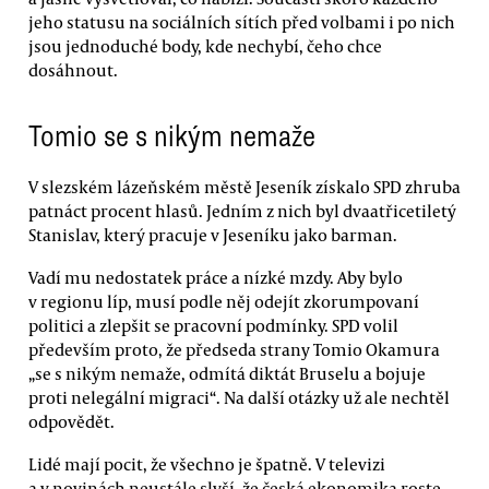
jeho statusu na sociálních sítích před volbami i po nich
jsou jednoduché body, kde nechybí, čeho chce
dosáhnout.
Tomio se s nikým nemaže
V slezském lázeňském městě Jeseník získalo SPD zhruba
patnáct procent hlasů. Jedním z nich byl dvaatřicetiletý
Stanislav, který pracuje v Jeseníku jako barman.
Vadí mu nedostatek práce a nízké mzdy. Aby bylo
v regionu líp, musí podle něj odejít zkorumpovaní
politici a zlepšit se pracovní podmínky. SPD volil
především proto, že předseda strany Tomio Okamura
„se s nikým nemaže, odmítá diktát Bruselu a bojuje
proti nelegální migraci“. Na další otázky už ale nechtěl
odpovědět.
Lidé mají pocit, že všechno je špatně. V televizi
a v novinách neustále slyší, že česká ekonomika roste,