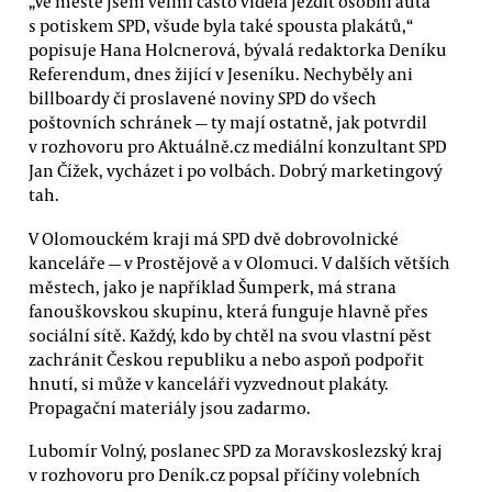
„Ve městě jsem velmi často viděla jezdit osobní auta
s potiskem SPD, všude byla také spousta plakátů,“
popisuje Hana Holcnerová, bývalá redaktorka Deníku
Referendum, dnes žijící v Jeseníku. Nechyběly ani
billboardy či proslavené noviny SPD do všech
poštovních schránek — ty mají ostatně, jak potvrdil
v rozhovoru pro Aktuálně.cz mediální konzultant SPD
Jan Čížek, vycházet i po volbách. Dobrý marketingový
tah.
V Olomouckém kraji má SPD dvě dobrovolnické
kanceláře — v Prostějově a v Olomuci. V dalších větších
městech, jako je například Šumperk, má strana
fanouškovskou skupinu, která funguje hlavně přes
sociální sítě. Každý, kdo by chtěl na svou vlastní pěst
zachránit Českou republiku a nebo aspoň podpořit
hnutí, si může v kanceláři vyzvednout plakáty.
Propagační materiály jsou zadarmo.
Lubomír Volný, poslanec SPD za Moravskoslezský kraj
v rozhovoru pro Deník.cz popsal příčiny volebních